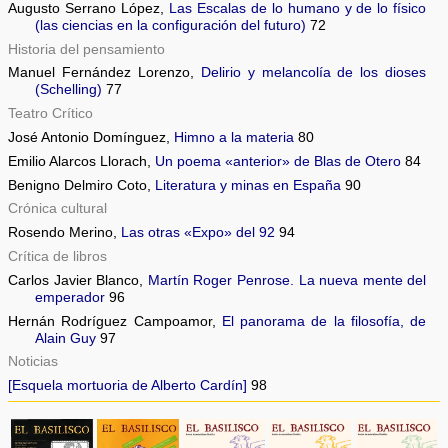
Augusto Serrano López,
Las Escalas de lo humano y de lo físico
(las ciencias en la configuración del futuro)
72
Historia del pensamiento
Manuel Fernández Lorenzo,
Delirio y melancolía de los dioses
(Schelling)
77
Teatro Crítico
José Antonio Domínguez,
Himno a la materia
80
Emilio Alarcos Llorach,
Un poema «anterior» de Blas de Otero
84
Benigno Delmiro Coto,
Literatura y minas en España
90
Crónica cultural
Rosendo Merino,
Las otras «Expo» del 92
94
Crítica de libros
Carlos Javier Blanco,
Martín Roger Penrose. La nueva mente del
emperador
96
Hernán Rodríguez Campoamor,
El panorama de la filosofía, de
Alain Guy
97
Noticias
[Esquela mortuoria de Alberto Cardín]
98