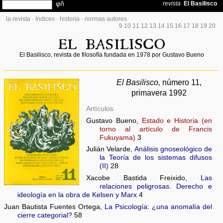
la revista
·
índices
·
historia
·
normas autores
9
10
11
12
13
14
15
16
17
18
19
20
El Basilisco, revista de filosofía fundada en 1978 por Gustavo Bueno
El Basilisco,
número 11,
primavera 1992
Artículos
Gustavo Bueno,
Estado e Historia (en
torno al artículo de Francis
Fukuyama)
3
Julián Velarde,
Análisis gnoseológico de
la Teoría de los sistemas difusos
(II)
28
Xacobe Bastida Freixido,
Las
relaciones peligrosas. Derecho e
ideología en la obra de Kelsen y Marx
4
Juan Bautista Fuentes Ortega,
La Psicología: ¿una anomalía del
cierre categorial?
58