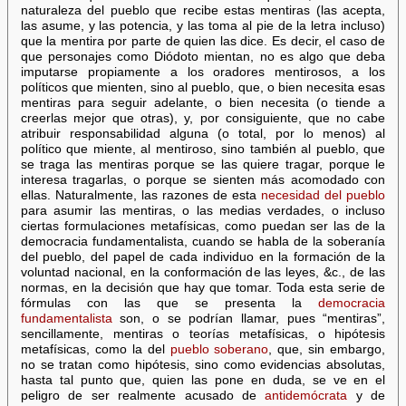
naturaleza del pueblo que recibe estas mentiras (las acepta,
las asume, y las potencia, y las toma al pie de la letra incluso)
que la mentira por parte de quien las dice. Es decir, el caso de
que personajes como Diódoto mientan, no es algo que deba
imputarse propiamente a los oradores mentirosos, a los
políticos que mienten, sino al pueblo, que, o bien necesita esas
mentiras para seguir adelante, o bien necesita (o tiende a
creerlas mejor que otras), y, por consiguiente, que no cabe
atribuir responsabilidad alguna (o total, por lo menos) al
político que miente, al mentiroso, sino también al pueblo, que
se traga las mentiras porque se las quiere tragar, porque le
interesa tragarlas, o porque se sienten más acomodado con
ellas. Naturalmente, las razones de esta
necesidad del pueblo
para asumir las mentiras, o las medias verdades, o incluso
ciertas formulaciones metafísicas, como puedan ser las de la
democracia fundamentalista, cuando se habla de la soberanía
del pueblo, del papel de cada individuo en la formación de la
voluntad nacional, en la conformación de las leyes, &c., de las
normas, en la decisión que hay que tomar. Toda esta serie de
fórmulas con las que se presenta la
democracia
fundamentalista
son, o se podrían llamar, pues “mentiras”,
sencillamente, mentiras o teorías metafísicas, o hipótesis
metafísicas, como la del
pueblo soberano
, que, sin embargo,
no se tratan como hipótesis, sino como evidencias absolutas,
hasta tal punto que, quien las pone en duda, se ve en el
peligro de ser realmente acusado de
antidemócrata
y de