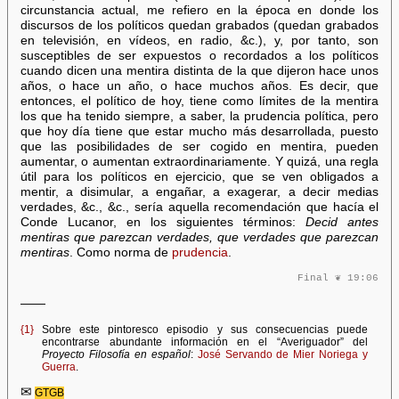
circunstancia actual, me refiero en la época en donde los
discursos de los políticos quedan grabados (quedan grabados
en televisión, en vídeos, en radio, &c.), y, por tanto, son
susceptibles de ser expuestos o recordados a los políticos
cuando dicen una mentira distinta de la que dijeron hace unos
años, o hace un año, o hace muchos años. Es decir, que
entonces, el político de hoy, tiene como límites de la mentira
los que ha tenido siempre, a saber, la prudencia política, pero
que hoy día tiene que estar mucho más desarrollada, puesto
que las posibilidades de ser cogido en mentira, pueden
aumentar, o aumentan extraordinariamente. Y quizá, una regla
útil para los políticos en ejercicio, que se ven obligados a
mentir, a disimular, a engañar, a exagerar, a decir medias
verdades, &c., &c., sería aquella recomendación que hacía el
Conde Lucanor, en los siguientes términos:
Decid antes
mentiras que parezcan verdades, que verdades que parezcan
mentiras
. Como norma de
prudencia
.
Final ❦ 19:06
——
{1}
Sobre este pintoresco episodio y sus consecuencias puede
encontrarse abundante información en el “Averiguador” del
Proyecto Filosofía en español
:
José Servando de Mier Noriega y
Guerra
.
✉
GTGB