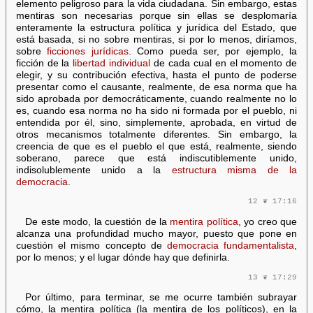
elemento peligroso para la vida ciudadana. Sin embargo, estas
mentiras son necesarias porque sin ellas se desplomaría
enteramente la estructura política y jurídica del Estado, que
está basada, si no sobre mentiras, si por lo menos, diríamos,
sobre
ficciones jurídicas
. Como pueda ser, por ejemplo, la
ficción de la
libertad individual
de cada cual en el momento de
elegir, y su contribución efectiva, hasta el punto de poderse
presentar como el causante, realmente, de esa norma que ha
sido aprobada por democráticamente, cuando realmente no lo
es, cuando esa norma no ha sido ni formada por el pueblo, ni
entendida por él, sino, simplemente, aprobada, en virtud de
otros mecanismos totalmente diferentes. Sin embargo, la
creencia de que es el pueblo el que está, realmente, siendo
soberano, parece que está indiscutiblemente unido,
indisolublemente unido a la
estructura misma de la
democracia
.
12 ❦ 17:16
De este modo, la cuestión de la
mentira política
, yo creo que
alcanza una profundidad mucho mayor, puesto que pone en
cuestión el mismo concepto de
democracia fundamentalista
,
por lo menos; y el lugar dónde hay que definirla.
13 ❦ 17:29
Por último, para terminar, se me ocurre también subrayar
cómo, la mentira política (la mentira de los políticos), en la