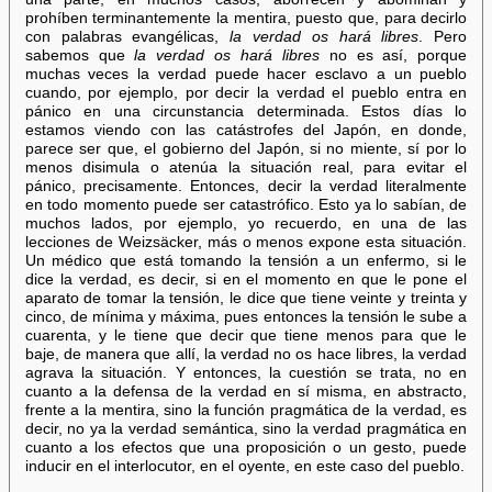
prohíben terminantemente la mentira, puesto que, para decirlo
con palabras evangélicas,
la verdad os hará libres
. Pero
sabemos que
la verdad os hará libres
no es así, porque
muchas veces la verdad puede hacer esclavo a un pueblo
cuando, por ejemplo, por decir la verdad el pueblo entra en
pánico en una circunstancia determinada. Estos días lo
estamos viendo con las catástrofes del Japón, en donde,
parece ser que, el gobierno del Japón, si no miente, sí por lo
menos disimula o atenúa la situación real, para evitar el
pánico, precisamente. Entonces, decir la verdad literalmente
en todo momento puede ser catastrófico. Esto ya lo sabían, de
muchos lados, por ejemplo, yo recuerdo, en una de las
lecciones de Weizsäcker, más o menos expone esta situación.
Un médico que está tomando la tensión a un enfermo, si le
dice la verdad, es decir, si en el momento en que le pone el
aparato de tomar la tensión, le dice que tiene veinte y treinta y
cinco, de mínima y máxima, pues entonces la tensión le sube a
cuarenta, y le tiene que decir que tiene menos para que le
baje, de manera que allí, la verdad no os hace libres, la verdad
agrava la situación. Y entonces, la cuestión se trata, no en
cuanto a la defensa de la verdad en sí misma, en abstracto,
frente a la mentira, sino la función pragmática de la verdad, es
decir, no ya la verdad semántica, sino la verdad pragmática en
cuanto a los efectos que una proposición o un gesto, puede
inducir en el interlocutor, en el oyente, en este caso del pueblo.