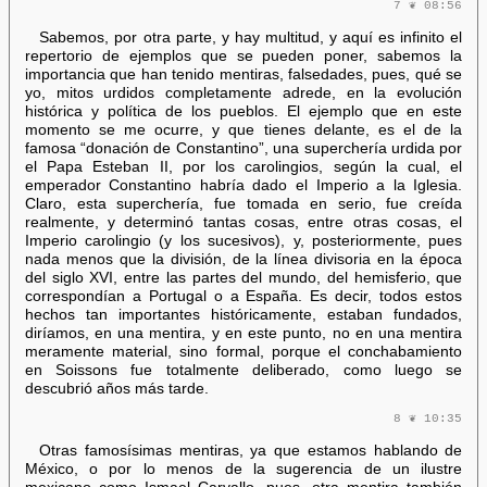
7 ❦ 08:56
Sabemos, por otra parte, y hay multitud, y aquí es infinito el
repertorio de ejemplos que se pueden poner, sabemos la
importancia que han tenido mentiras, falsedades, pues, qué se
yo, mitos urdidos completamente adrede, en la evolución
histórica y política de los pueblos. El ejemplo que en este
momento se me ocurre, y que tienes delante, es el de la
famosa “donación de Constantino”, una superchería urdida por
el Papa Esteban II, por los carolingios, según la cual, el
emperador Constantino habría dado el Imperio a la Iglesia.
Claro, esta superchería, fue tomada en serio, fue creída
realmente, y determinó tantas cosas, entre otras cosas, el
Imperio carolingio (y los sucesivos), y, posteriormente, pues
nada menos que la división, de la línea divisoria en la época
del siglo XVI, entre las partes del mundo, del hemisferio, que
correspondían a Portugal o a España. Es decir, todos estos
hechos tan importantes históricamente, estaban fundados,
diríamos, en una mentira, y en este punto, no en una mentira
meramente material, sino formal, porque el conchabamiento
en Soissons fue totalmente deliberado, como luego se
descubrió años más tarde.
8 ❦ 10:35
Otras famosísimas mentiras, ya que estamos hablando de
México, o por lo menos de la sugerencia de un ilustre