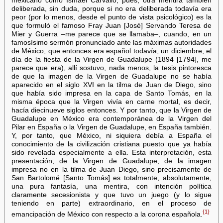
mexicano como Ismael Carvallo, pues, otra mentira también
deliberada, sin duda, porque si no era deliberada todavía era
peor (por lo menos, desde el punto de vista psicológico) es la
que formuló el famoso Fray Juan [José] Servando Teresa de
Mier y Guerra –me parece que se llamaba–, cuando, en un
famosísimo sermón pronunciado ante las máximas autoridades
de México, que entonces era español todavía, un diciembre, el
día de la fiesta de la Virgen de Guadalupe (1894 [1794], me
parece que era), allí sostuvo, nada menos, la tesis pintoresca
de que la imagen de la Virgen de Guadalupe no se había
aparecido en el siglo XVI en la tilma de Juan de Diego, sino
que había sido impresa en la capa de Santo Tomás, en la
misma época que la Virgen vivía en carne mortal, es decir,
hacía diecinueve siglos entonces. Y por tanto, que la Virgen de
Guadalupe en México era contemporánea de la Virgen del
Pilar en España o la Virgen de Guadalupe, en España también.
Y, por tanto, que México, ni siquiera debía a España el
conocimiento de la civilización cristiana puesto que ya había
sido revelada especialmente a ella. Esta interpretación, esta
presentación, de la Virgen de Guadalupe, de la imagen
impresa no en la tilma de Juan Diego, sino precisamente de
San Bartolomé [Santo Tomás] es totalmente, absolutamente,
una pura fantasía, una mentira, con intención política
claramente secesionista y que tuvo un juego (y lo sigue
teniendo en parte) extraordinario, en el proceso de
{1}
emancipación de México con respecto a la corona española.