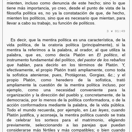
mienten, incluso como denuncia de este hecho; sino lo que
tiene más importancia, yo creo, desde el punto de vista de la
filosofía política es, no ya la constatación de que, de hecho,
mienten los políticos, sino que es necesario que mientan, para
llevar a cabo su trabajo, su función de políticos.
3 ❦ 01:49
Es decir, que la mentira política es una característica, de la
vida política, de la oratoria política (principalmente), si la
mentira la referimos a la palabra, al orador, al que utiliza la
palabra, que es, como decía Platón en
El político
, el
instrumento fundamental del político,
del pastor de los rebaños
que hablan
, para decirlo en los términos de Platón. Y,
efectivamente, el propio Platón trató ampliamente, como toda
la sofística ateniense, pues, Protágoras, Gorgias, &c.; y el
propio Platón, como heredero de la sofística, trató
ampliamente la cuestión de la mentira política incluso, por
ejemplo, como una necesidad conveniente para la
organización y la dirección del pueblo y, concretamente, de la
democracia, por lo menos de la política conformadora, o de la
acción conformadora mediante la palabra, de la vida pública.
Todo el mundo recuerda, por ejemplo, en
Las leyes
, cuando
Platón justifica, y aconseja, la mentira política cuando se trata
de celebrar los sorteos para el matrimonio, eligiendo
previamente, seleccionando a las parejas que puedan
considerarse más fértiles y más compatibles; o bien cuando