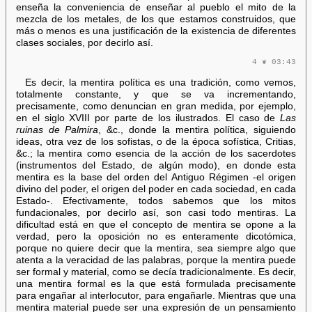
enseña la conveniencia de enseñar al pueblo el mito de la
mezcla de los metales, de los que estamos construidos, que
más o menos es una justificación de la existencia de diferentes
clases sociales, por decirlo así.
4 ❦ 03:43
Es decir, la mentira política es una tradición, como vemos,
totalmente constante, y que se va incrementando,
precisamente, como denuncian en gran medida, por ejemplo,
en el siglo XVIII por parte de los ilustrados. El caso de
Las
ruinas de Palmira
, &c., donde la mentira política, siguiendo
ideas, otra vez de los sofistas, o de la época sofística, Critias,
&c.; la mentira como esencia de la acción de los sacerdotes
(instrumentos del Estado, de algún modo), en donde esta
mentira es la base del orden del Antiguo Régimen -el origen
divino del poder, el origen del poder en cada sociedad, en cada
Estado-. Efectivamente, todos sabemos que los mitos
fundacionales, por decirlo así, son casi todo mentiras. La
dificultad está en que el concepto de mentira se opone a la
verdad, pero la oposición no es enteramente dicotómica,
porque no quiere decir que la mentira, sea siempre algo que
atenta a la veracidad de las palabras, porque la mentira puede
ser formal y material, como se decía tradicionalmente. Es decir,
una mentira formal es la que está formulada precisamente
para engañar al interlocutor, para engañarle. Mientras que una
mentira material puede ser una expresión de un pensamiento