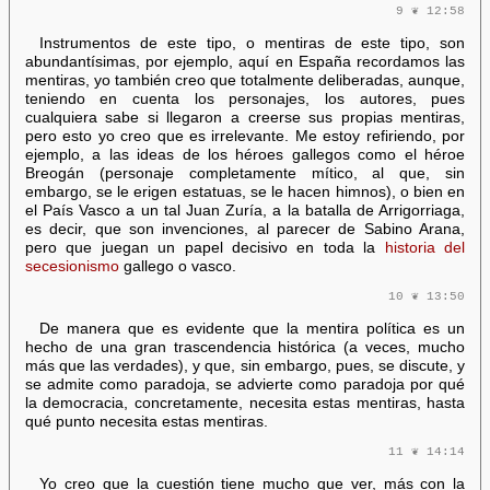
9 ❦ 12:58
Instrumentos de este tipo, o mentiras de este tipo, son
abundantísimas, por ejemplo, aquí en España recordamos las
mentiras, yo también creo que totalmente deliberadas, aunque,
teniendo en cuenta los personajes, los autores, pues
cualquiera sabe si llegaron a creerse sus propias mentiras,
pero esto yo creo que es irrelevante. Me estoy refiriendo, por
ejemplo, a las ideas de los héroes gallegos como el héroe
Breogán (personaje completamente mítico, al que, sin
embargo, se le erigen estatuas, se le hacen himnos), o bien en
el País Vasco a un tal Juan Zuría, a la batalla de Arrigorriaga,
es decir, que son invenciones, al parecer de Sabino Arana,
pero que juegan un papel decisivo en toda la
historia del
secesionismo
gallego o vasco.
10 ❦ 13:50
De manera que es evidente que la mentira política es un
hecho de una gran trascendencia histórica (a veces, mucho
más que las verdades), y que, sin embargo, pues, se discute, y
se admite como paradoja, se advierte como paradoja por qué
la
democracia, concretamente, necesita estas mentiras, hasta
qué punto necesita estas mentiras.
11 ❦ 14:14
Yo creo que la cuestión tiene mucho que ver, más con la