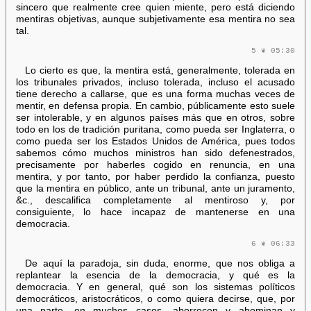
sincero que realmente cree quien miente, pero está diciendo
mentiras objetivas, aunque subjetivamente esa mentira no sea
tal.
5 ❦ 05:30
Lo cierto es que, la mentira está, generalmente, tolerada en
los tribunales privados, incluso tolerada, incluso el acusado
tiene derecho a callarse, que es una forma muchas veces de
mentir, en defensa propia. En cambio, públicamente esto suele
ser intolerable, y en algunos países más que en otros, sobre
todo en los de tradición puritana, como pueda ser Inglaterra, o
como pueda ser los Estados Unidos de América, pues todos
sabemos cómo muchos ministros han sido defenestrados,
precisamente por haberles cogido en renuncia, en una
mentira, y por tanto, por haber perdido la confianza, puesto
que la mentira en público, ante un tribunal, ante un juramento,
&c., descalifica completamente al mentiroso y, por
consiguiente, lo hace incapaz de mantenerse en una
democracia.
6 ❦ 06:33
De aquí la paradoja, sin duda, enorme, que nos obliga a
replantear la esencia de la democracia, y qué es la
democracia. Y en general, qué son los sistemas políticos
democráticos, aristocráticos, o como quiera decirse, que, por
una parte, en muchos casos, aborrecen y abominan y