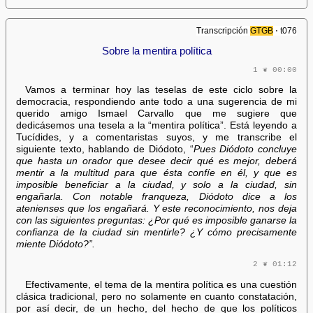
Transcripción
GTGB
⋅ t076
Sobre la mentira política
1 ❦ 00:00
Vamos a terminar hoy las teselas de este ciclo sobre la
democracia, respondiendo ante todo a una sugerencia de mi
querido amigo Ismael Carvallo que me sugiere que
dedicásemos una tesela a la “mentira política”. Está leyendo a
Tucídides, y a comentaristas suyos, y me transcribe el
siguiente texto, hablando de Diódoto, “
Pues Diódoto concluye
que hasta un orador que desee decir qué es mejor, deberá
mentir a la multitud para que ésta confíe en él, y que es
imposible beneficiar a la ciudad, y solo a la ciudad, sin
engañarla. Con notable franqueza, Diódoto dice a los
atenienses que los engañará. Y este reconocimiento, nos deja
con las siguientes preguntas: ¿Por qué es imposible ganarse la
confianza de la ciudad sin mentirle? ¿Y cómo precisamente
miente Diódoto?”.
2 ❦ 01:12
Efectivamente, el tema de la mentira política es una cuestión
clásica tradicional, pero no solamente en cuanto constatación,
por así decir, de un hecho, del hecho de que los políticos