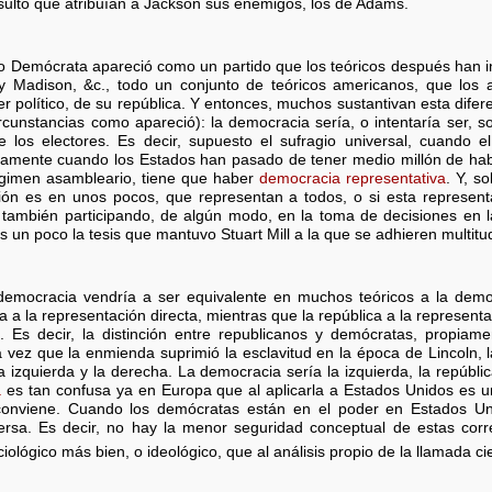
sulto que atribuían a Jackson sus enemigos, los de Adams.
do Demócrata apareció como un partido que los teóricos después han int
n y Madison, &c., todo un conjunto de teóricos americanos, que los
 político, de su república. Y entonces, muchos sustantivan esta difer
rcunstancias como apareció): la democracia sería, o intentaría ser, s
e los electores. Es decir, supuesto el sufragio universal, cuando el
samente cuando los Estados han pasado de tener medio millón de habit
égimen asambleario, tiene que haber
democracia representativa
. Y, s
ación es en unos pocos, que representan a todos, o si esta represent
n también participando, de algún modo, en la toma de decisiones en l
s un poco la tesis que mantuvo Stuart Mill a la que se adhieren multit
emocracia vendría a ser equivalente en muchos teóricos a la democr
a la representación directa, mientras que la república a la represent
. Es decir, la distinción entre republicanos y demócratas, propia
vez que la enmienda suprimió la esclavitud en la época de Lincoln, la
a izquierda y la derecha. La democracia sería la izquierda, la repúblic
a
es tan confusa ya en Europa que al aplicarla a Estados Unidos es
conviene. Cuando los demócratas están en el poder en Estados Uni
ersa. Es decir, no hay la menor seguridad conceptual de estas cor
ciológico más bien, o ideológico, que al análisis propio de la llamada cie