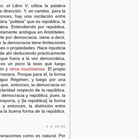
or, el
Libro V
, utiliza la palabra
 dirección. Y, en cambio, para la
onces, hay una oscilación entre
ra “politeia” que es república, la
abra. Entendiendo por república,
etamente ambigua en Aristóteles.
de por democracia, viene a decir,
e la democracia tiene limitaciones
nes o propiedades. Hace injusticia
va de ahí deduciendo prácticamente
 que fuera a la vez democrática,
e es un poco la tesis que luego
rón y
otros muchísimos
. El propio
 manera. Porque para él, la forma
ntiguo Régimen, y luego por una
a que, entonces, la democracia en
claridad respecto de la república.
e democracia y república, pues, la
ayoría, y [la república] la forma
y entonces, la distinción entre
 la buena forma de la república.
4 ❦ 08:06
 variaciones como es natural. Por