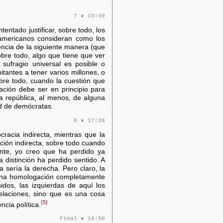
7 ❦ 15:49
entado justificar, sobre todo, los
 americanos consideran como los
encia de la siguiente manera (que
obre todo, algo que tiene que ver
 sufragio universal es posible o
antes a tener varios millones, o
obre todo, cuando la cuestión que
ación debe ser en principio para
a república, al menos, de alguna
ud de demócratas.
8 ❦ 17:28
acia indirecta, mientras que la
ación indirecta, sobre todo cuando
mente, yo creo que ha perdido ya
 distinción ha perdido sentido. A
a sería la derecha. Pero claro, la
 una homologación completamente
dos, las izquierdas de aquí los
relaciones, sino que es una cosa
{5}
ncia política.
Final ❦ 18:50