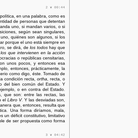
2 ❦ 00:44
 política, en una palabra, como es
cantidad de personas que detentan
 manda uno, si mandan varios, o si
osiciones, según sean singulares,
l uno, quiénes son algunos, si los
r porque el uno está siempre en
ro, se dirá, de
los todos
hay que
 los que intervienen en la acción
cracias o repúblicas censitarias,
s son unos pocos, y entonces esa
mplo, entonces, prácticamente, la
riterio como digo, éste. Tomado de
la condición recta,
ortha
, recta, o
cio del bien común del Estado. Y
ejemplo, o en contra del Estado.
, que son: entre las rectas, las
n el
Libro V
. Y las desviadas son,
anera que, entonces, resulta que
tica. Una forma diríamos, mala,
n déficit constitutivo, limitativo
tible de ser propuesta como forma
3 ❦ 04:42