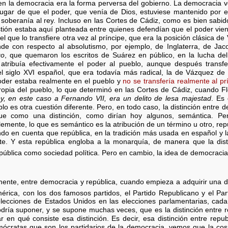
n la democracia era la forma perversa del gobierno. La democracia v
gar de que el poder, que venía de Dios, estuviese mantenido por el 
soberanía al rey. Incluso en las Cortes de Cádiz, como es bien sabido
tión estaba aquí planteada entre quienes defendían que el poder vien
el que lo transfiere otra vez al príncipe, que era la posición clásica de
de con respecto al absolutismo, por ejemplo, de Inglaterra, de Ja
go
, que quemaron los escritos de Suárez en público, en la lucha del
tribuía efectivamente el poder al pueblo, aunque después transfer
el siglo XVI español, que era todavía más radical, la de Vázquez de
oder estaba realmente en el pueblo y
no se transfería realmente al pr
ropia del pueblo, lo que determinó en las Cortes de Cádiz, cuando F
y, en este caso a Fernando VII, era un delito de lesa majestad
. Es 
lo es otra cuestión diferente. Pero, en todo caso, la distinción entre 
ue como una distinción, como dirían hoy algunos, semántica. Pe
emente, lo que es semántico es la atribución de un término u otro, rep
ndo en cuenta que república, en la tradición más usada en español y la
ente. Y esta república engloba a la monarquía, de manera que la dis
pública como sociedad política. Pero en cambio, la idea de democraci
amente, entre democracia y república, cuando empieza a adquirir una di
rica, con los dos famosos partidos, el Partido Republicano y el Pa
elecciones de Estados Unidos en las elecciones parlamentarias, cada
dría suponer, y se supone muchas veces, que es la distinción entre 
 en qué consiste esa distinción. Es decir, esa distinción entre repu
emócratas que son los partidarios de la democracia, vemos que la cos