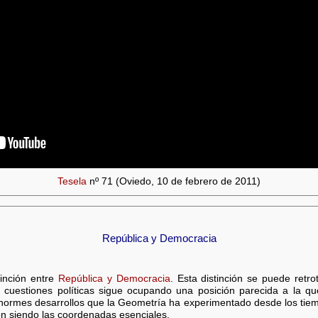
Tesela
nº 71 (Oviedo, 10 de febrero de 2011)
República y Democracia
tinción entre
República y Democracia
. Esta distinción se puede retro
 cuestiones políticas sigue ocupando una posición parecida a la q
enormes desarrollos que la Geometría ha experimentado desde los tiem
uen siendo las coordenadas esenciales.