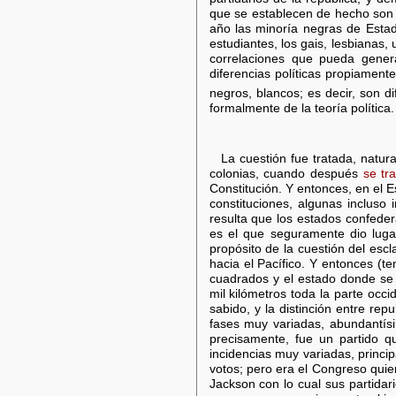
que se establecen de hecho son d
año las minoría negras de Estad
estudiantes, los gais, lesbianas
correlaciones que pueda genera
diferencias políticas propiamente
negros, blancos; es decir, son di
formalmente de la teoría política.
La cuestión fue tratada, natur
colonias, cuando después
se tr
Constitución. Y entonces, en el 
constituciones, algunas incluso
resulta que los estados confeder
es el que seguramente dio lugar
propósito de la cuestión del esc
hacia el Pacífico. Y entonces (t
cuadrados y el estado donde se o
mil kilómetros toda la parte occ
sabido, y la distinción entre r
fases muy variadas, abundantísi
precisamente, fue un partido q
incidencias muy variadas, princi
votos; pero era el Congreso quien
Jackson con lo cual sus partida