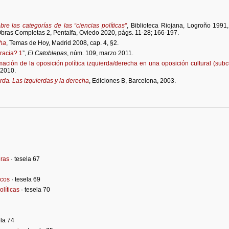
re las categorías de las “ciencias políticas”
, Biblioteca Riojana, Logroño 199
Obras Completas 2, Pentalfa, Oviedo 2020, págs. 11-28; 166-197.
cha
, Temas de Hoy, Madrid 2008, cap. 4, §2.
racia? 1
”,
El Catoblepas
, núm. 109, marzo 2011.
mación de la oposición política izquierda/derecha en una oposición cultural (subc
 2010.
erda. Las izquierdas y la derecha
, Ediciones B, Barcelona, 2003.
ras
· tesela 67
icos
· tesela 69
líticas
· tesela 70
ela 74