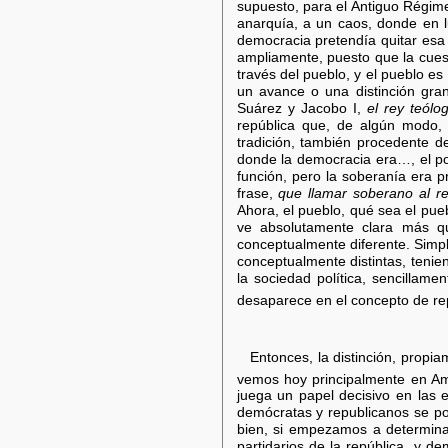
supuesto, para el Antiguo Régime
anarquía, a un caos, donde en lu
democracia pretendía quitar esa 
ampliamente, puesto que la cues
través del pueblo, y el pueblo es 
un avance o una distinción gran
Suárez y Jacobo I,
el rey teólo
república que, de algún modo, a
tradición, también procedente d
donde la democracia era…, el p
función, pero la soberanía era p
frase,
que llamar soberano al re
Ahora, el pueblo, qué sea el pueb
ve absolutamente clara más q
conceptualmente diferente. Simpl
conceptualmente distintas, tenie
la sociedad política, sencillam
desaparece en el concepto de re
Entonces, la distinción, propi
vemos hoy principalmente en Amé
juega un papel decisivo en las 
demócratas y republicanos se po
bien, si empezamos a determinar
partidarios de la república, y d