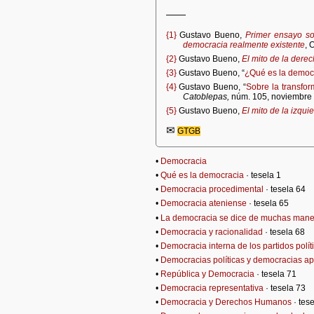
——
{1}
Gustavo Bueno,
Primer ensayo sob
democracia realmente existente
, 
{2}
Gustavo Bueno,
El mito de la dere
{3}
Gustavo Bueno, “
¿Qué es la democ
{4}
Gustavo Bueno, “
Sobre la transfor
Catoblepas,
núm. 105, noviembre
{5}
Gustavo Bueno,
El mito de la izqui
✉
GTGB
•
Democracia
•
Qué es la democracia
· tesela 1
•
Democracia procedimental
· tesela 64
•
Democracia ateniense
· tesela 65
•
La democracia se dice de muchas mane
•
Democracia y racionalidad
· tesela 68
•
Democracia interna de los partidos polít
•
Democracias políticas y democracias apo
•
República y Democracia
· tesela 71
•
Democracia representativa
· tesela 73
•
Democracia y Derechos Humanos
· tes