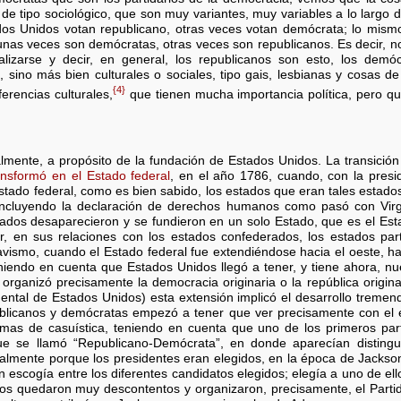
e tipo sociológico, que son muy variantes, muy variables a lo largo
os Unidos votan republicano, otras veces votan demócrata; lo mismo
, unas veces son demócratas, otras veces son republicanos. Es decir, 
lizarse y decir, en general, los republicanos son esto, los dem
, sino más bien culturales o sociales, tipo gais, lesbianas y cosas de 
{4}
ferencias culturales,
que tienen mucha importancia política, pero q
almente, a propósito de la fundación de Estados Unidos. La transición
ansformó en el Estado federal
, en el año 1786, cuando, con la presi
Estado federal, como es bien sabido, los estados que eran tales estad
 incluyendo la declaración de derechos humanos como pasó con Virgin
ados desaparecieron y se fundieron en un solo Estado, que es el Est
, en sus relaciones con los estados confederados, los estados part
lavismo, cuando el Estado federal fue extendiéndose hacia el oeste, h
eniendo en cuenta que Estados Unidos llegó a tener, y tiene ahora, nu
rganizó precisamente la democracia originaria o la república origin
idental de Estados Unidos) esta extensión implicó el desarrollo tremen
epublicanos y demócratas empezó a tener que ver precisamente con el 
mas de casuística, teniendo en cuenta que uno de los primeros par
ue se llamó “Republicano-Demócrata”, en donde aparecían disting
palmente porque los presidentes eran elegidos, en la época de Jackso
 escogía entre los diferentes candidatos elegidos; elegía a uno de ell
rios quedaron muy descontentos y organizaron, precisamente, el Parti