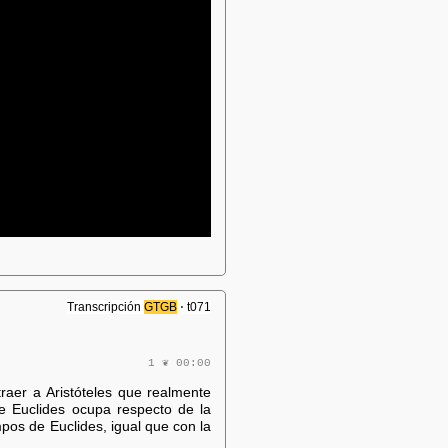
Transcripción
GTGB
⋅ t071
1 ❦ 00:00
traer a Aristóteles que realmente
ue Euclides ocupa respecto de la
pos de Euclides, igual que con la