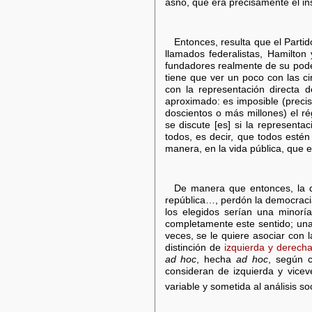
asno, que era precisamente el in
Entonces, resulta que el Parti
llamados federalistas, Hamilto
fundadores realmente de su poder
tiene que ver un poco con las ci
con la representación directa d
aproximado: es imposible (preci
doscientos o más millones) el r
se discute [es] si la represent
todos, es decir, que todos esté
manera, en la vida pública, que e
De manera que entonces, la d
república…, perdón la democracia 
los elegidos serían una minoría
completamente este sentido; una 
veces, se le quiere asociar con l
distinción de
izquierda y derech
ad hoc
, hecha
ad hoc
, según 
consideran de izquierda y vicev
variable y sometida al análisis so