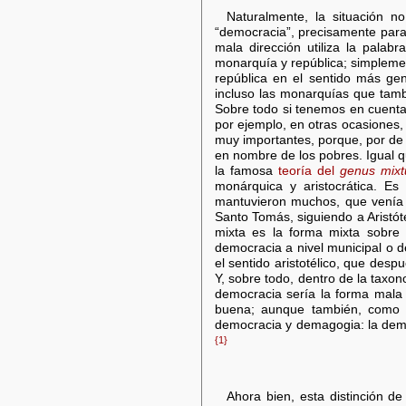
Naturalmente, la situación no
“democracia”, precisamente para 
mala dirección utiliza la pala
monarquía y república; simplement
república en el sentido más gen
incluso las monarquías que tamb
Sobre todo si tenemos en cuenta 
por ejemplo, en otras ocasiones
muy importantes, porque, por de p
en nombre de los pobres. Igual qu
la famosa
teoría del
genus mix
monárquica y aristocrática. Es
mantuvieron muchos, que venía 
Santo Tomás, siguiendo a Aristót
mixta es la forma mixta sobre 
democracia a nivel municipal o d
el sentido aristotélico, que desp
Y, sobre todo, dentro de la taxon
democracia sería la forma mala d
buena; aunque también, como he
democracia y demagogia: la dema
{1}
Ahora bien, esta distinción d