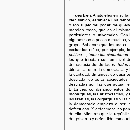
Pues bien, Aristóteles en su f
bien sabido, establece una famos
o son sujeto del poder, de quié
mandan todos, que es el mismo cr
particulares, o universales. Con 
algunos son o pocos o muchos, 
grupo. Sabemos que los todos ta
excluir los niños, por ejemplo,
política
…,
todos los ciudadanos
.
los que tributan con un nivel d
democracia donde todos,
todos 
diferencia entre la democracia y 
la cantidad, diríamos, de quiénes
desviada, de estas sociedades [
desviadas son las que actúan en
Entonces, combinando estos dos 
monarquías, las aristocracias, y l
las tiranías, las oligarquías y l
la democracia empieza a ser, p
defectuosa. Y defectuosa no porqu
de ella. Mientras que la repúbli
de gobierno y defendida como tal