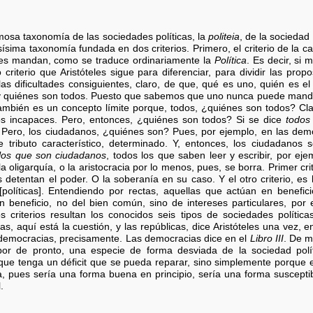
amosa taxonomía de las sociedades políticas, la
politeia
, de la sociedad
ísima taxonomía fundada en dos criterios. Primero, el criterio de la 
nes mandan, como se traduce ordinariamente la
Política
. Es decir, si
iterio que Aristóteles sigue para diferenciar, para dividir las prop
las dificultades consiguientes, claro, de que, qué es uno, quién es e
y quiénes son todos. Puesto que sabemos que uno nunca puede manda
mbién es un concepto límite porque, todos, ¿quiénes son todos? Cla
 los incapaces. Pero, entonces, ¿quiénes son todos? Si se dice
todos
 Pero, los ciudadanos, ¿quiénes son? Pues, por ejemplo, en las demo
e tributo característico, determinado. Y, entonces, los ciudadano
los que son ciudadanos
, todos los que saben leer y escribir, por eje
la oligarquía, o la aristocracia por lo menos, pues, se borra. Primer c
 detentan el poder. O la soberanía en su caso. Y el otro criterio, es 
políticas]. Entendiendo por rectas, aquellas que actúan en benefi
 beneficio, no del bien común, sino de intereses particulares, por 
criterios resultan los conocidos seis tipos de sociedades políticas
as, aquí está la cuestión, y las repúblicas, dice Aristóteles una vez, e
as democracias, precisamente. Las democracias dice en el
Libro III
. De m
or de pronto, una especie de forma desviada de la sociedad polí
e tenga un déficit que se pueda reparar, sino simplemente porque es u
ca, pues sería una forma buena en principio, sería una forma suscep
.