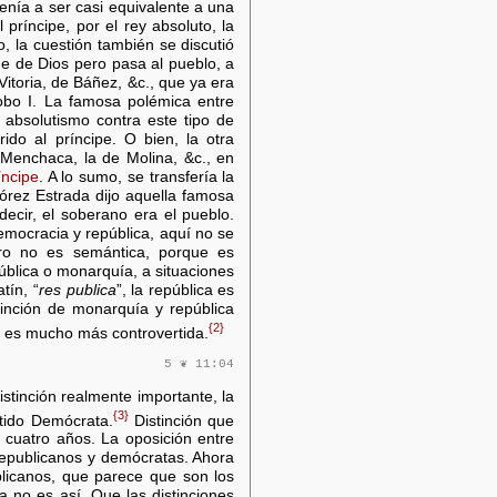
enía a ser casi equivalente a una
príncipe, por el rey absoluto, la
, la cuestión también se discutió
e de Dios pero pasa al pueblo, a
 Vitoria, de Báñez, &c., que ya era
cobo I. La famosa polémica entre
 absolutismo contra este tipo de
ido al príncipe. O bien, la otra
 Menchaca, la de Molina, &c., en
íncipe
. A lo sumo, se transfería la
lórez Estrada dijo aquella famosa
decir, el soberano era el pueblo.
democracia y república, aquí no se
ro no es semántica, porque es
ública o monarquía, a situaciones
tín, “
res publica
”, la república es
tinción de monarquía y república
{2}
a es mucho más controvertida.
5 ❦ 11:04
stinción realmente importante, la
{3}
rtido Demócrata.
Distinción que
 cuatro años. La oposición entre
republicanos y demócratas. Ahora
blicanos, que parece que son los
a no es así. Que las distinciones