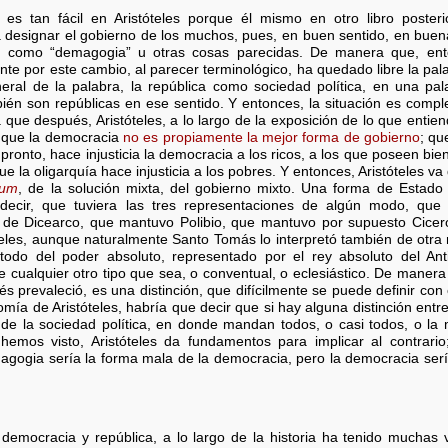
 es tan fácil en Aristóteles porque él mismo en otro libro posteri
designar el gobierno de los muchos, pues, en buen sentido, en buena
bra como “demagogia” u otras cosas parecidas. De manera que, ent
e por este cambio, al parecer terminológico, ha quedado libre la palab
eral de la palabra, la república como sociedad política, en una pal
ién son repúblicas en ese sentido. Y entonces, la situación es compl
que después, Aristóteles, a lo largo de la exposición de lo que entien
, que la democracia
no es propiamente la mejor forma de gobierno
; qu
ronto, hace injusticia la democracia a los ricos, a los que poseen bie
e la oligarquía hace injusticia a los pobres. Y entonces, Aristóteles 
tum
, de la solución mixta, del gobierno mixto. Una forma de Estado
 decir, que tuviera las tres representaciones de algún modo, qu
de Dicearco, que mantuvo Polibio, que mantuvo por supuesto Cice
eles, aunque naturalmente Santo Tomás lo interpretó también de otra
todo del poder absoluto, representado por el rey absoluto del A
e cualquier otro tipo que sea, o conventual, o eclesiástico. De maner
ués prevaleció, es una distinción, que difícilmente se puede definir con 
omía de Aristóteles, habría que decir que si hay alguna distinción entr
e la sociedad política, en donde mandan todos, o casi todos, o la m
mos visto, Aristóteles da fundamentos para implicar al contrario; 
gogia sería la forma mala de la democracia, pero la democracia sería
e democracia y república, a lo largo de la historia ha tenido muchas