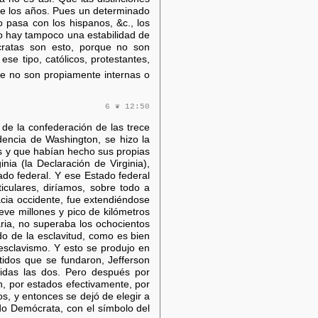
 de los años. Pues un determinado
 pasa con los hispanos, &c., los
no hay tampoco una estabilidad de
ócratas son esto, porque no son
ese tipo, católicos, protestantes,
ue no son propiamente internas o
6 ❦ 12:50
 de la confederación de las trece
dencia de Washington, se hizo la
os y que habían hecho sus propias
ia (la Declaración de Virginia),
ado federal. Y ese Estado federal
iculares, diríamos, sobre todo a
acia occidente, fue extendiéndose
eve millones y pico de kilómetros
aria, no superaba los ochocientos
do de la esclavitud, como es bien
esclavismo. Y esto se produjo en
tidos que se fundaron, Jefferson
uidas las dos. Pero después por
n, por estados efectivamente, por
os, y entonces se dejó de elegir a
do Demócrata, con el símbolo del