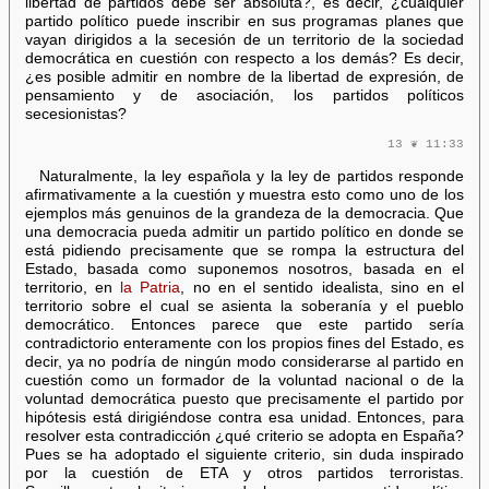
libertad de partidos debe ser absoluta?, es decir, ¿cualquier
partido político puede inscribir en sus programas planes que
vayan dirigidos a la secesión de un territorio de la sociedad
democrática en cuestión con respecto a los demás? Es decir,
¿es posible admitir en nombre de la libertad de expresión, de
pensamiento y de asociación, los partidos políticos
secesionistas?
13 ❦ 11:33
Naturalmente, la ley española y la ley de partidos responde
afirmativamente a la cuestión y muestra esto como uno de los
ejemplos más genuinos de la grandeza de la democracia. Que
una democracia pueda admitir un partido político en donde se
está pidiendo precisamente que se rompa la estructura del
Estado, basada como suponemos nosotros, basada en el
territorio, en
la Patria
, no en el sentido idealista, sino en el
territorio sobre el cual se asienta la soberanía y el pueblo
democrático. Entonces parece que este partido sería
contradictorio enteramente con los propios fines del Estado, es
decir, ya no podría de ningún modo considerarse al partido en
cuestión como un formador de la voluntad nacional o de la
voluntad democrática puesto que precisamente el partido por
hipótesis está dirigiéndose contra esa unidad. Entonces, para
resolver esta contradicción ¿qué criterio se adopta en España?
Pues se ha adoptado el siguiente criterio, sin duda inspirado
por la cuestión de ETA y otros partidos terroristas.