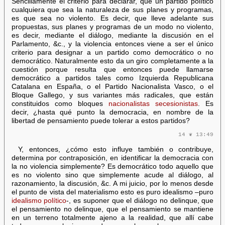
Sencillamente el criterio para declarar, que un partido político
cualquiera que sea la naturaleza de sus planes y programas,
es que sea no violento. Es decir, que lleve adelante sus
propuestas, sus planes y programas de un modo no violento,
es decir, mediante el diálogo, mediante la discusión en el
Parlamento, &c., y la violencia entonces viene a ser el único
criterio para designar a un partido como democrático o no
democrático. Naturalmente esto da un giro completamente a la
cuestión porque resulta que entonces puede llamarse
democrático a partidos tales como Izquierda Republicana
Catalana en España, o el Partido Nacionalista Vasco, o el
Bloque Gallego, y sus variantes más radicales, que están
constituidos como bloques
nacionalistas secesionistas
. Es
decir, ¿hasta qué punto la democracia, en nombre de la
libertad de pensamiento puede tolerar a estos partidos?
14 ❦ 13:49
Y, entonces, ¿cómo esto influye también o contribuye,
determina por contraposición, en identificar la democracia con
la no violencia simplemente? Es democrático todo aquello que
es no violento sino que simplemente acude al diálogo, al
razonamiento, la discusión, &c. A mi juicio, por lo menos desde
el punto de vista del materialismo esto es puro idealismo –puro
idealismo político
-, es suponer que el diálogo no delinque, que
el pensamiento no delinque, que el pensamiento se mantiene
en un terreno totalmente ajeno a la realidad, que allí cabe