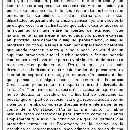
todo, y que cualquiera puede pensar lo que le parezca, y que
tiene derecho a expresar su pensamiento, y a manifestar, y a
publicar su pensamiento. Entonces los partidos políticos están
enteramente sometidos a estas alternativas, a estas
dificultades. Seguramente la única distinción, yo al menos es la
única que veo, la única limitación que cabe exponer aquí sería
la siguiente, distinguir entre la libertad de expresión, que
naturalmente no se niega a nadie, cada uno puede expresar,
en principio, teóricamente cualquier pensamiento, cualquier
programa político que tenga a bien, por disparatado o delirante
que pueda parecer, puesto que se supone, en virtud de un
supuesto armonista que el pueblo tendrá suficiente sentido
común, para rechazar este partido y ni siquiera darle acceso a
representación parlamentaria. Pero, lo que ya es más
discutible es la distinción entre esta libertad de pensamiento y
libertad de expresión incluso, y la organización facciosa de los
que piensan, de algún modo, en contra de la propia
Constitución, y que supone en España la unidad indivisible de
la Nación. Y entonces esta asociación facciosa es aquella que
no se deduce en absoluto de la libertad de pensamiento,
puesto que un partido secesionista organizado aunque sea no
violento, sin embargo ya está directamente e internamente en
contra de la Constitución. Por tanto, a mi juicio, no habría
ninguna razón constitucional para admitirlo como tal. Habría
simplemente que exigir la condición de que los partidos que
pretenden entrar en el Parlamento de la Nación, en la
Asamblea de representantes, pues admitan las reglas de esa