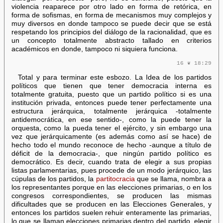
violencia reaparece por otro lado en forma de retórica, en
forma de sofismas, en forma de mecanismos muy complejos y
muy diversos en donde tampoco se puede decir que se está
respetando los principios del diálogo de la racionalidad, que es
un concepto totalmente abstracto tallado en criterios
académicos en donde, tampoco ni siquiera funciona.
16 ❦ 18:29
Total y para terminar este esbozo. La Idea de los partidos
políticos que tienen que tener democracia interna es
totalmente gratuita, puesto que un partido político si es una
institución privada, entonces puede tener perfectamente una
estructura jerárquica, totalmente jerárquica -totalmente
antidemocrática, en ese sentido-, como la puede tener la
orquesta, como la pueda tener el ejército, y sin embargo una
vez que jerárquicamente (es además como así se hace) de
hecho todo el mundo reconoce de hecho -aunque a título de
déficit de la democracia-, que ningún partido político es
democrático. Es decir, cuando trata de elegir a sus propias
listas parlamentarias, pues procede de un modo jerárquico, las
cúpulas de los partidos, la
partitocracia
que se llama, nombra a
los representantes porque en las elecciones primarias, o en los
congresos correspondientes, se producen las mismas
dificultades que se producen en las Elecciones Generales, y
entonces los partidos suelen rehuir enteramente las primarias,
lo que se llaman elecciones primarias dentro del partido, elegir