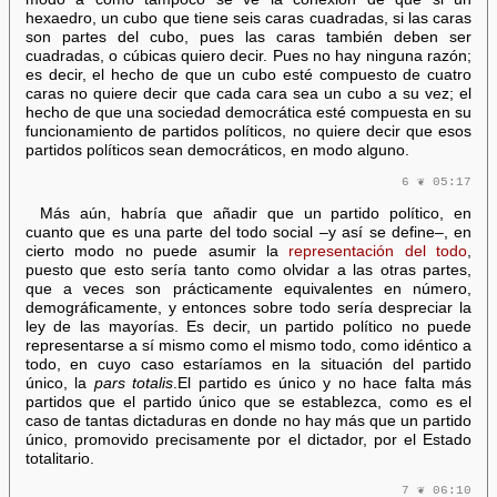
hexaedro, un cubo que tiene seis caras cuadradas, si las caras
son partes del cubo, pues las caras también deben ser
cuadradas, o cúbicas quiero decir. Pues no hay ninguna razón;
es decir, el hecho de que un cubo esté compuesto de cuatro
caras no quiere decir que cada cara sea un cubo a su vez; el
hecho de que una sociedad democrática esté compuesta en su
funcionamiento de partidos políticos, no quiere decir que esos
partidos políticos sean democráticos, en modo alguno.
6 ❦ 05:17
Más aún, habría que añadir que un partido político, en
cuanto que es una parte del todo social –y así se define–, en
cierto modo no puede asumir la
representación del todo
,
puesto que esto sería tanto como olvidar a las otras partes,
que a veces son prácticamente equivalentes en número,
demográficamente, y entonces sobre todo sería despreciar la
ley de las mayorías. Es decir, un partido político no puede
representarse a sí mismo como el mismo todo, como idéntico a
todo, en cuyo caso estaríamos en la situación del partido
único, la
pars totalis
.El partido es único y no hace falta más
partidos que el partido único que se establezca, como es el
caso de tantas dictaduras en donde no hay más que un partido
único, promovido precisamente por el dictador, por el Estado
totalitario.
7 ❦ 06:10