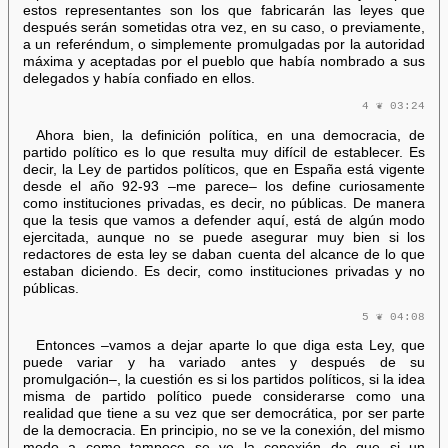
estos representantes son los que fabricarán las leyes que
después serán sometidas otra vez, en su caso, o previamente,
a un referéndum, o simplemente promulgadas por la autoridad
máxima y aceptadas por el pueblo que había nombrado a sus
delegados y había confiado en ellos.
4 ❦ 03:24
Ahora bien, la definición política, en una democracia, de
partido político es lo que resulta muy difícil de establecer. Es
decir, la Ley de partidos políticos, que en España está vigente
desde el año 92-93 –me parece– los define curiosamente
como instituciones privadas, es decir, no públicas. De manera
que la tesis que vamos a defender aquí, está de algún modo
ejercitada, aunque no se puede asegurar muy bien si los
redactores de esta ley se daban cuenta del alcance de lo que
estaban diciendo. Es decir, como instituciones privadas y no
públicas.
5 ❦ 04:08
Entonces –vamos a dejar aparte lo que diga esta Ley, que
puede variar y ha variado antes y después de su
promulgación–, la cuestión es si los partidos políticos, si la idea
misma de partido político puede considerarse como una
realidad que tiene a su vez que ser democrática, por ser parte
de la democracia. En principio, no se ve la conexión, del mismo
modo a como tampoco se ve la conexión de que si un