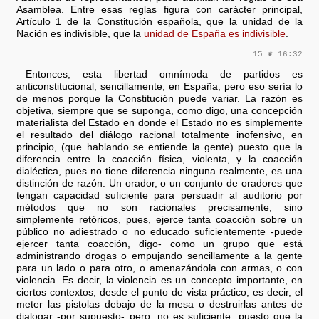
Asamblea. Entre esas reglas figura con carácter principal,
Artículo 1 de la Constitución española, que la unidad de la
Nación es indivisible, que la
unidad de España es indivisible
.
15 ❦ 16:32
Entonces, esta libertad omnímoda de partidos es
anticonstitucional, sencillamente, en España, pero eso sería lo
de menos porque la Constitución puede variar. La razón es
objetiva, siempre que se suponga, como digo, una concepción
materialista del Estado en donde el Estado no es simplemente
el resultado del diálogo racional totalmente inofensivo, en
principio, (que hablando se entiende la gente) puesto que la
diferencia entre la coacción física, violenta, y la coacción
dialéctica, pues no tiene diferencia ninguna realmente, es una
distinción de razón. Un orador, o un conjunto de oradores que
tengan capacidad suficiente para persuadir al auditorio por
métodos que no son racionales precisamente, sino
simplemente retóricos, pues, ejerce tanta coacción sobre un
público no adiestrado o no educado suficientemente -puede
ejercer tanta coacción, digo- como un grupo que está
administrando drogas o empujando sencillamente a la gente
para un lado o para otro, o amenazándola con armas, o con
violencia. Es decir, la violencia es un concepto importante, en
ciertos contextos, desde el punto de vista práctico; es decir, el
meter las pistolas debajo de la mesa o destruirlas antes de
dialogar -por supuesto- pero, no es suficiente, puesto que la