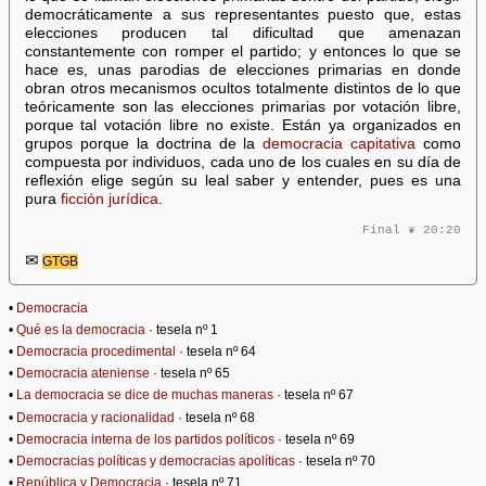
democráticamente a sus representantes puesto que, estas
elecciones producen tal dificultad que amenazan
constantemente con romper el partido; y entonces lo que se
hace es, unas parodias de elecciones primarias en donde
obran otros mecanismos ocultos totalmente distintos de lo que
teóricamente son las elecciones primarias por votación libre,
porque tal votación libre no existe. Están ya organizados en
grupos porque la doctrina de la
democracia capitativa
como
compuesta por individuos, cada uno de los cuales en su día de
reflexión elige según su leal saber y entender, pues es una
pura
ficción jurídica
.
Final ❦ 20:20
✉
GTGB
•
Democracia
•
Qué es la democracia
· tesela nº 1
•
Democracia procedimental
· tesela nº 64
•
Democracia ateniense
· tesela nº 65
•
La democracia se dice de muchas maneras
· tesela nº 67
•
Democracia y racionalidad
· tesela nº 68
•
Democracia interna de los partidos políticos
· tesela nº 69
•
Democracias políticas y democracias apolíticas
· tesela nº 70
•
República y Democracia
· tesela nº 71