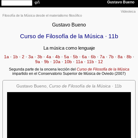
Videoteca
Filosofía de la Música desde el materialismo filosófico
Gustavo Bueno
Curso de Filosofía de la Música · 11b
La música como lenguaje
1a
·
1b
·
2
·
3a
·
3b
·
4a
·
4b
·
5a
·
5b
·
6a
·
6b
·
7a
·
7b
·
8a
·
8b
·
9a
·
9b
·
10a
·
10b
·
11a
·
11b
·
12
Segunda parte de la oncena lección del
Curso de Filosofía de la Música
impartido en el Conservatorio Superior de Música de Oviedo (2007)
Gustavo Bueno,
Curso de Filosofía de la Música
· 11b