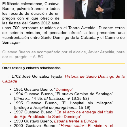
El filósofo calceatense, Gustavo
Bueno, pulverizó anoche todos
los récords de duración de un
pregón con el que ofreció de
las fiestas del Santo 2012 ante
unas 700 personas reunidas en el Teatro Avenida. Durante cerca
de setenta minutos, el pensador ofreció a los presentes una
«confrontación entre Santo Domingo de la Calzada y el Camino de
Santiago».
Gustavo Bueno es acompañado por el alcalde, Javier Azpeitia, para
dar su pregón. :: ALBO
Otros textos y enlaces relacionados
→ 1702 José González Tejada,
Historia de Santo Domingo de la
Calzada
1951 Gustavo Bueno, “
Domingo
”
1994 Gustavo Bueno, “El nuevo Camino de Santiago”
(
Itínere...
44-85;
El Basilisco,
nº 18:35-52)
1995 Gustavo Bueno, “El Hospital sin milagros”
(prólogo a
Hospital de peregrinos...
15-19)
1997 Gustavo Bueno, “
En el acto de entrega del título
de Hijo Predilecto de Santo Domingo
”
1999 Gustavo Bueno,
España frente a Europa
2000 Gustavo Bueno, “
Homo viator.
El viaje y el