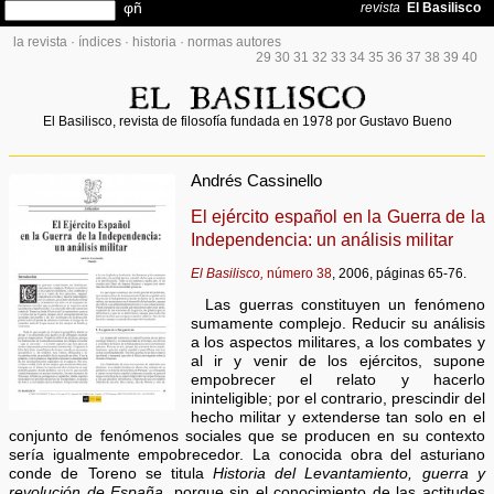
la revista
·
índices
·
historia
·
normas autores
29
30
31
32
33
34
35
36
37
38
39
40
El Basilisco, revista de filosofía fundada en 1978 por Gustavo Bueno
Andrés Cassinello
El ejército español en la Guerra de la
Independencia: un análisis militar
El Basilisco,
número 38
, 2006, páginas 65-76.
Las guerras constituyen un fenómeno
sumamente complejo. Reducir su análisis
a los aspectos militares, a los combates y
al ir y venir de los ejércitos, supone
empobrecer el relato y hacerlo
ininteligible; por el contrario, prescindir del
hecho militar y extenderse tan solo en el
conjunto de fenómenos sociales que se producen en su contexto
sería igualmente empobrecedor. La conocida obra del asturiano
conde de Toreno se titula
Historia del Levantamiento, guerra y
revolución de España,
porque sin el conocimiento de las actitudes