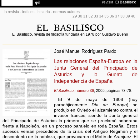
la revista
·
índices
·
historia
·
normas autores
29
30
31
32
33
34
35
36
37
38
39
40
El Basilisco, revista de filosofía fundada en 1978 por Gustavo Bueno
José Manuel Rodríguez Pardo
Las relaciones España-Europa en la
Junta General del Principado de
Asturias y la Guerra de
Independencia de España
El Basilisco,
número 36
, 2005, páginas 73-78.
El 9 de mayo de 1808 (hoy
paradójicamente
Día de Europa
) se
produjo en Oviedo el alzamiento contra el
invasor francés, siendo la Junta general
del Principado de Asturias la primera que se proclamó soberana
frente a Napoleón, en un proceso paralelo en toda España. Estos
sucesos venían precedidos de la crisis del Antiguo Régimen y el
descontento de la nobleza, que provocaron el Motín de Aranjuez. El