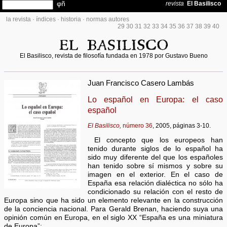
la revista
·
índices
·
historia
·
normas autores
29
30
31
32
33
34
35
36
37
38
39
40
El Basilisco, revista de filosofía fundada en 1978 por Gustavo Bueno
Juan Francisco Casero Lambás
Lo español en Europa: el caso
español
El Basilisco,
número 36
, 2005, páginas 3-10.
El concepto que los europeos han
tenido durante siglos de lo español ha
sido muy diferente del que los españoles
han tenido sobre sí mismos y sobre su
imagen en el exterior. En el caso de
España esa relación dialéctica no sólo ha
condicionado su relación con el resto de
Europa sino que ha sido un elemento relevante en la construcción
de la conciencia nacional. Para Gerald Brenan, haciendo suya una
opinión común en Europa, en el siglo XX “España es una miniatura
de Europa”: