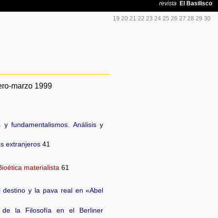
19
20
21
22
23
24
25
26
27
28
29
30
ero-marzo 1999
 y fundamentalismos. Análisis y
s extranjeros
41
ioética materialista
61
l destino y la pava real en «Abel
de la Filosofía en el Berliner