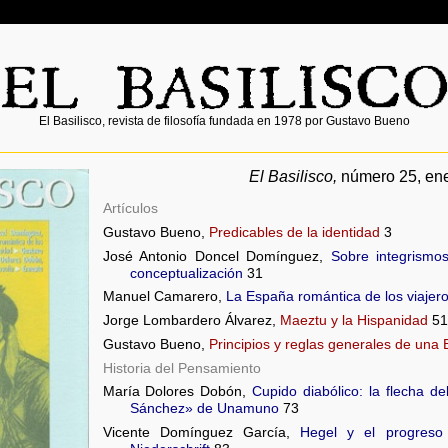
El Basilisco, revista de filosofía fundada en 1978 por Gustavo Bueno
El Basilisco,
número 25, en
Artículos
Gustavo Bueno,
Predicables de la identidad
3
José Antonio Doncel Domínguez,
Sobre integrismos
conceptualización
31
Manuel Camarero,
La España romántica de los viajero
Jorge Lombardero Álvarez,
Maeztu y la Hispanidad
51
Gustavo Bueno,
Principios y reglas generales de una B
Historia del Pensamiento
María Dolores Dobón,
Cupido diabólico: la flecha de
Sánchez» de Unamuno
73
Vicente Domínguez García,
Hegel y el progreso 