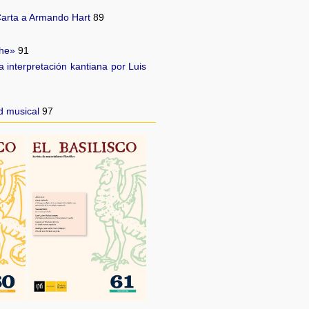
 Carta a Armando Hart
89
che»
91
 interpretación kantiana por Luis
d musical
97