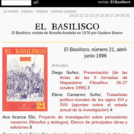
la revista
·
índices
·
historia
·
normas autores
19
20
21
22
23
24
25
26
27
28
29
30
El Basilisco, revista de filosofía fundada en 1978 por Gustavo Bueno
El Basilisco,
número 21, abril-
junio 1996
Artículos
Diego Nuñez,
Presentación [de las
Actas de las II Jornadas de
Hispanismo Filosófico, 26-27
octubre 1995]
3
Elena Cantarino Suñer,
Tratadistas
político-morales de los siglos XVI y
XVII (apuntes sobre el estado
actual de la investigación)
4
Ana Azanza Elio,
Proyecto de investigación sobre pensadores
navarros (filósofos y teólogos). Elenco de principales obras y
ediciones
8