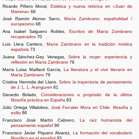
Ricardo Piñero Moral,
Estética y nueva retórica en «Juan de
Mairena»
66
José Ramón Alonso Sarro,
María Zambrano: españolidad /
europeísmo
68
Ana Isabel Salguero Robles,
Escritos de María Zambrano
recuperados
70
Luis Llera Cantero,
María Zambrano en la tradición mística
española
73
Juana Sánchez-Gey Venegas,
Sobre la mujer: experiencia y
reflexión en María Zambrano
76
María Luisa Maillard García,
La literatura y el vivir literario en
María Zambrano
79
Cristina Hermida del Llano,
Sobre la trayectoria de pensamiento
de J. L. L. Aranguren
81
Gerardo Bolado,
Consideraciones a propósito de la última
filosofía práctica en España
83
Julio Ortega Villalobos,
José Ferrater Mora en Chile: filosofía y
exilio
86
Francisco José Martín Cabrero,
La raíz humanista del
pensamiento español
90
Francisco Javier Piquero Alvarez,
La formación del vocabulario
filosófico en el español
93