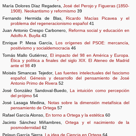
María Dolores Díaz Regadera,
José del Perojo y Figueras (1850-
1908). Neokantismo y reformismo
39
Fernando Hermida de Blas,
Ricardo Macías Picavea y el
problema del regeneracionismo español
41
Juan Antonio Crespo Carbonero,
Reforma social y educación en
Adolfo A. Buylla
43
Enrique P. Mesa García,
Los orígenes del PSOE: mercancía,
positivismo y socialdemocracia
46
Tomás Mallo Gutiérrez,
El impacto del 98 en América y Europa.
Ética y política a finales del siglo XIX. El Ateneo de Madrid
ante el 98
49
Moisés Simancas Tejedor,
Las fuentes intelectuales del fascismo
español. Génesis y desarrollo del pensamiento de José
Antonio Primo de Rivera
52
José González Sandoval-Buedo,
La intuición como percepción
del prójimo
54
José Lasaga Medina,
Notas sobre la dimensión metafísica del
pensamiento de Ortega
57
Rafael García Alonso,
En torno a Ortega y la estética
60
Jacinto Sánchez Miñambres,
Ortega y el nacimiento de la
posmodernidad
62
Pelayo García Sierra,
La idea de Ciencia en Ortega
64