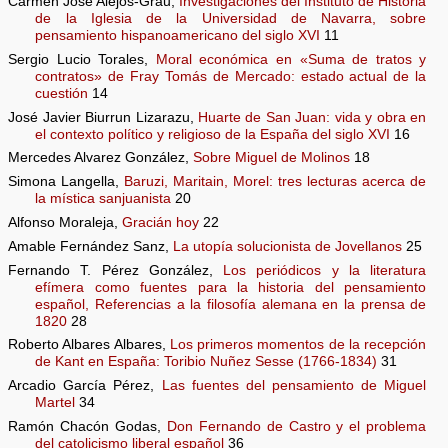
Carmen José Alejos-Grau,
Investigaciones del Instituto de Historia
de la Iglesia de la Universidad de Navarra, sobre
pensamiento hispanoamericano del siglo XVI
11
Sergio Lucio Torales,
Moral económica en «Suma de tratos y
contratos» de Fray Tomás de Mercado: estado actual de la
cuestión
14
José Javier Biurrun Lizarazu,
Huarte de San Juan: vida y obra en
el contexto político y religioso de la España del siglo XVI
16
Mercedes Alvarez González,
Sobre Miguel de Molinos
18
Simona Langella,
Baruzi, Maritain, Morel: tres lecturas acerca de
la mística sanjuanista
20
Alfonso Moraleja,
Gracián hoy
22
Amable Fernández Sanz,
La utopía solucionista de Jovellanos
25
Fernando T. Pérez González,
Los periódicos y la literatura
efímera como fuentes para la historia del pensamiento
español, Referencias a la filosofía alemana en la prensa de
1820
28
Roberto Albares Albares,
Los primeros momentos de la recepción
de Kant en España: Toribio Nuñez Sesse (1766-1834)
31
Arcadio García Pérez,
Las fuentes del pensamiento de Miguel
Martel
34
Ramón Chacón Godas,
Don Fernando de Castro y el problema
del catolicismo liberal español
36