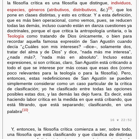
la filosofía crítica es una filosofía que distingue,
individuos,
{9}
especies, géneros
(
atributivos, distributivos
, &c.)
, que los
pone en clases distintas, y esto es criticar. Y a esta definición,
que es más bien operacional, como vemos, pues, se reducen
todas las demás, incluso cuando están en danza cuestiones ya
doctrinales, porque el que critica la antropología unitaria, o la
Teología
como tratando de Dios únicamente, o bien para
recordar aquella famosa expresión de San Agustín cuando
decía “¿Cuáles son mis intereses? –dice–, solamente dos,
tratar del alma y de Dios” y dice, “nada más me interesa”,
¿nada más?
, “nada más en absoluto”. Incluso estas
expresiones, si son críticas, claro, San Agustín está criticando a
todo el que se interese por más cosas que esas dos (como
poco relevantes para la teología o para la filosofía). Pero,
entonces, estas redefiniciones de San Agustín se pueden
simplemente considerar como un caso particular de la crítica
de clasificación; yo he clasificado entre todas las opciones
posibles estas dos, y las demás las dejo fuera. Es decir, está
haciendo labor crítica en la medida en que está cribando, que
está filtrando, que está separando; clasificando, en una
{10}
palabra
.
16 ❦ 22:52
Y, entonces, la filosofía crítica comienza a ser, sobre todo,
una filosofía que está clasificando y que clasifica de distintas