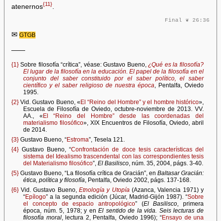
{11}
atenernos
.
Final ❦ 26:36
✉
GTGB
——
{1}
Sobre filosofía “crítica”, véase: Gustavo Bueno,
¿Qué es la filosofía?
El lugar de la filosofía en la educación. El papel de la filosofía en el
conjunto del saber constituido por el saber político, el saber
científico y el saber religioso de nuestra época
, Pentalfa, Oviedo
1995.
{2}
Vid. Gustavo Bueno, «
El “Reino del Hombre” y el hombre histórico
»,
Escuela de Filosofía de Oviedo, octubre-noviembre de 2013. VV.
AA., «
El “Reino del Hombre” desde las coordenadas del
materialismo filosófico
», XIX Encuentros de Filosofía, Oviedo, abril
de 2014.
{3}
Gustavo Bueno, “
Estroma
”, Tesela 121.
{4}
Gustavo Bueno, “
Confrontación de doce tesis características del
sistema del Idealismo trascendental con las correspondientes tesis
del Materialismo filosófico
”,
El Basilisco
, núm. 35, 2004, págs. 3-40.
{5}
Gustavo Bueno, “La filosofía crítica de Gracián”, en
Baltasar Gracián:
ética, política y filosofía
, Pentalfa, Oviedo 2002, págs. 137-168.
{6}
Vid. Gustavo Bueno,
Etnología y Utopía
(Azanca, Valencia 1971) y
“
Epílogo
” a la segunda edición (Júcar, Madrid-Gijón 1987). “
Sobre
el concepto de espacio antropológico
” (
El Basilisco
, primera
época, núm. 5, 1978; y en
El sentido de la vida. Seis lecturas de
filosofía moral
, lectura 2, Pentalfa, Oviedo 1996); “
Ensayo de una