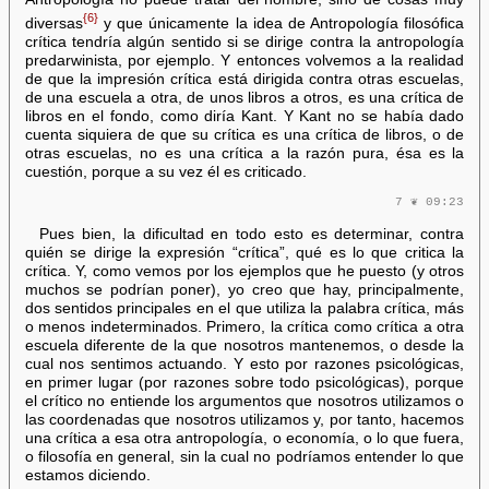
{6}
diversas
y que únicamente la idea de Antropología filosófica
crítica tendría algún sentido si se dirige contra la antropología
predarwinista, por ejemplo. Y entonces volvemos a la realidad
de que la impresión crítica está dirigida contra otras escuelas,
de una escuela a otra, de unos libros a otros, es una crítica de
libros en el fondo, como diría Kant. Y Kant no se había dado
cuenta siquiera de que su crítica es una crítica de libros, o de
otras escuelas, no es una crítica a la razón pura, ésa es la
cuestión, porque a su vez él es criticado.
7 ❦ 09:23
Pues bien, la dificultad en todo esto es determinar, contra
quién se dirige la expresión “crítica”, qué es lo que critica la
crítica. Y, como vemos por los ejemplos que he puesto (y otros
muchos se podrían poner), yo creo que hay, principalmente,
dos sentidos principales en el que utiliza la palabra crítica, más
o menos indeterminados. Primero, la crítica como crítica a otra
escuela diferente de la que nosotros mantenemos, o desde la
cual nos sentimos actuando. Y esto por razones psicológicas,
en primer lugar (por razones sobre todo psicológicas), porque
el crítico no entiende los argumentos que nosotros utilizamos o
las coordenadas que nosotros utilizamos y, por tanto, hacemos
una crítica a esa otra antropología, o economía, o lo que fuera,
o filosofía en general, sin la cual no podríamos entender lo que
estamos diciendo.