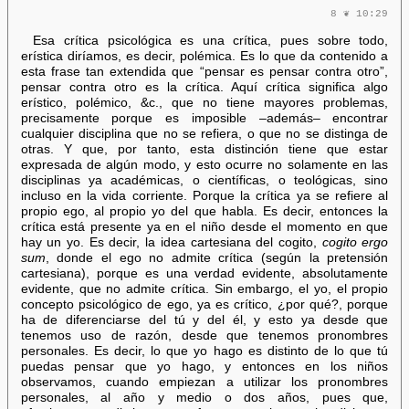
8 ❦ 10:29
Esa crítica psicológica es una crítica, pues sobre todo,
erística diríamos, es decir, polémica. Es lo que da contenido a
esta frase tan extendida que “pensar es pensar contra otro”,
pensar contra otro es la crítica. Aquí crítica significa algo
erístico, polémico, &c., que no tiene mayores problemas,
precisamente porque es imposible –además– encontrar
cualquier disciplina que no se refiera, o que no se distinga de
otras. Y que, por tanto, esta distinción tiene que estar
expresada de algún modo, y esto ocurre no solamente en las
disciplinas ya académicas, o científicas, o teológicas, sino
incluso en la vida corriente. Porque la crítica ya se refiere al
propio ego, al propio yo del que habla. Es decir, entonces la
crítica está presente ya en el niño desde el momento en que
hay un yo. Es decir, la idea cartesiana del cogito,
cogito ergo
sum
, donde el ego no admite crítica (según la pretensión
cartesiana), porque es una verdad evidente, absolutamente
evidente, que no admite crítica. Sin embargo, el yo, el propio
concepto psicológico de ego, ya es crítico, ¿por qué?, porque
ha de diferenciarse del tú y del él, y esto ya desde que
tenemos uso de razón, desde que tenemos pronombres
personales. Es decir, lo que yo hago es distinto de lo que tú
puedas pensar que yo hago, y entonces en los niños
observamos, cuando empiezan a utilizar los pronombres
personales, al año y medio o dos años, pues que,