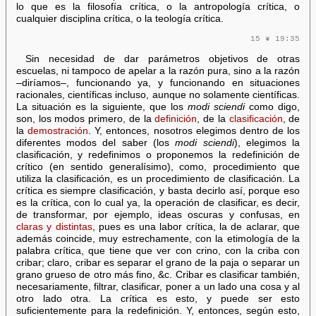
lo que es la filosofía crítica, o la antropología crítica, o
cualquier disciplina crítica, o la teología crítica.
15 ❦ 19:35
Sin necesidad de dar parámetros objetivos de otras
escuelas, ni tampoco de apelar a la razón pura, sino a la razón
–diríamos–, funcionando ya, y funcionando en situaciones
racionales, científicas incluso, aunque no solamente científicas.
La situación es la siguiente, que los
modi sciendi
como digo,
son, los modos primero, de la
definición
, de la
clasificación
, de
la
demostración
. Y, entonces, nosotros elegimos dentro de los
diferentes modos del saber (los
modi sciendi
), elegimos la
clasificación, y redefinimos o proponemos la redefinición de
crítico (en sentido generalísimo), como, procedimiento que
utiliza la clasificación, es un procedimiento de clasificación. La
crítica es siempre clasificación, y basta decirlo así, porque eso
es la crítica, con lo cual ya, la operación de clasificar, es decir,
de transformar, por ejemplo, ideas oscuras y confusas, en
claras y distintas
, pues es una labor crítica, la de aclarar, que
además coincide, muy estrechamente, con la etimología de la
palabra crítica, que tiene que ver con crino, con la criba con
cribar; claro, cribar es separar el grano de la paja o separar un
grano grueso de otro más fino, &c. Cribar es clasificar también,
necesariamente, filtrar, clasificar, poner a un lado una cosa y al
otro lado otra. La crítica es esto, y puede ser esto
suficientemente para la redefinición. Y, entonces, según esto,