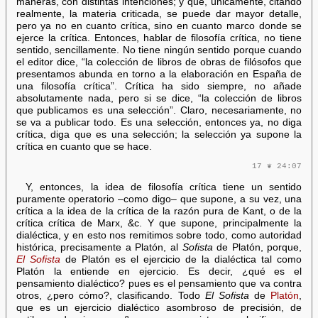
maneras, con distintas intenciones; y que, únicamente, citando
realmente, la materia criticada, se puede dar mayor detalle,
pero ya no en cuanto crítica, sino en cuanto marco donde se
ejerce la crítica. Entonces, hablar de filosofía crítica, no tiene
sentido, sencillamente. No tiene ningún sentido porque cuando
el editor dice, “la colección de libros de obras de filósofos que
presentamos abunda en torno a la elaboración en España de
una filosofía crítica”. Crítica ha sido siempre, no añade
absolutamente nada, pero si se dice, “la colección de libros
que publicamos es una selección”. Claro, necesariamente, no
se va a publicar todo. Es una selección, entonces ya, no diga
crítica, diga que es una selección; la selección ya supone la
crítica en cuanto que se hace.
17 ❦ 24:07
Y, entonces, la idea de filosofía crítica tiene un sentido
puramente operatorio –como digo– que supone, a su vez, una
crítica a la idea de la crítica de la razón pura de Kant, o de la
crítica crítica de Marx, &c. Y que supone, principalmente la
dialéctica, y en esto nos remitimos sobre todo, como autoridad
histórica, precisamente a Platón, al
Sofista
de Platón, porque,
El Sofista
de Platón es el ejercicio de la dialéctica tal como
Platón la entiende en ejercicio. Es decir, ¿qué es el
pensamiento dialéctico? pues es el pensamiento que va contra
otros, ¿pero cómo?, clasificando. Todo
El Sofista
de
Platón
,
que es un ejercicio dialéctico asombroso de precisión, de