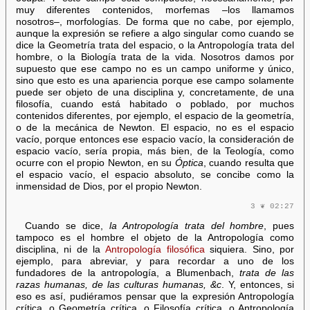
muy diferentes contenidos, morfemas –los llamamos
nosotros–, morfologías. De forma que no cabe, por ejemplo,
aunque la expresión se refiere a algo singular como cuando se
dice la Geometría trata del espacio, o la Antropología trata del
hombre, o la Biología trata de la vida. Nosotros damos por
supuesto que ese campo no es un campo uniforme y único,
sino que esto es una apariencia porque ese campo solamente
puede ser objeto de una disciplina y, concretamente, de una
filosofía, cuando está habitado o poblado, por muchos
contenidos diferentes, por ejemplo, el espacio de la geometría,
o de la mecánica de Newton. El espacio, no es el espacio
vacío, porque entonces ese espacio vacío, la consideración de
espacio vacío, sería propia, más bien, de la Teología, como
ocurre con el propio Newton, en su
Óptica
, cuando resulta que
el espacio vacío, el espacio absoluto, se concibe como la
inmensidad de Dios, por el propio Newton.
3 ❦ 02:27
Cuando se dice,
la Antropología trata del hombre
, pues
tampoco es el hombre el objeto de la Antropología como
disciplina, ni de la
Antropología filosófica
siquiera. Sino, por
ejemplo, para abreviar, y para recordar a uno de los
fundadores de la antropología, a Blumenbach,
trata de las
razas humanas, de las culturas humanas, &c
. Y, entonces, si
eso es así, pudiéramos pensar que la expresión Antropología
crítica, o Geometría crítica, o Filosofía crítica, o Antropología