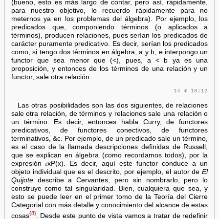
(bueno, esto es más largo de contar, pero así, rápidamente,
para nuestro objetivo, lo recuerdo rápidamente para no
meternos ya en los problemas del álgebra). Por ejemplo, los
predicados que, componiendo términos (o aplicados a
términos), producen relaciones, pues serían los predicados de
carácter puramente predicativo. Es decir, serían los predicados
como, si tengo dos términos en álgebra, a y b, e interpongo un
functor que sea menor que (<), pues, a < b ya es una
proposición, y entonces de los términos de una relación y un
functor, sale otra relación.
14 ❦ 18:12
Las otras posibilidades son las dos siguientes, de relaciones
sale otra relación, de términos y relaciones sale una relación o
un término. Es decir, entonces habla Curry, de functores
predicativos, de functores conectivos, de functores
terminativos, &c. Por ejemplo, de un predicado sale un término,
es el caso de la llamada descripciones definidas de Russell,
que se explican en álgebra (como recordamos todos), por la
expresión 𝜄xP(x). Es decir, aquí este functor conduce a un
objeto individual que es el descrito, por ejemplo, el autor de
El
Quijote
describe a Cervantes, pero sin nombrarlo, pero lo
construye como tal singularidad. Bien, cualquiera que sea, y
esto se puede leer en el primer tomo de la Teoría del Cierre
Categorial con más detalle y conocimiento del alcance de estas
{8}
cosas
. Desde este punto de vista vamos a tratar de redefinir