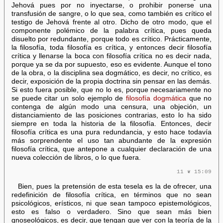
Jehová pues por no inyectarse, o prohibir ponerse una
transfusión de sangre, o lo que sea, como también es crítico el
testigo de Jehová frente al otro. Dicho de otro modo, que el
componente polémico de la palabra crítica, pues queda
disuelto por redundante, porque todo es crítico. Prácticamente,
la filosofía, toda filosofía es crítica, y entonces decir filosofía
crítica y llenarse la boca con filosofía crítica no es decir nada,
porque ya se da por supuesto, eso es evidente. Aunque el tono
de la obra, o la disciplina sea dogmático, es decir, no crítico, es
decir, exposición de la propia doctrina sin pensar en las demás.
Si esto fuera posible, que no lo es, porque necesariamente no
se puede citar un solo ejemplo de
filosofía dogmática
que no
contenga de algún modo una censura, una objeción, un
distanciamiento de las posiciones contrarias, esto lo ha sido
siempre en toda la historia de la filosofía. Entonces, decir
filosofía crítica es una pura redundancia, y esto hace todavía
más sorprendente el uso tan abundante de la expresión
filosofía crítica, que antepone a cualquier declaración de una
nueva colección de libros, o lo que fuera.
11 ❦ 15:09
Bien, pues la pretensión de esta tesela es la de ofrecer, una
redefinición de filosofía crítica, en términos que no sean
psicológicos, erísticos, ni que sean tampoco epistemológicos,
esto es falso o verdadero. Sino que sean más bien
gnoseológicos, es decir, que tengan que ver con la teoría de la