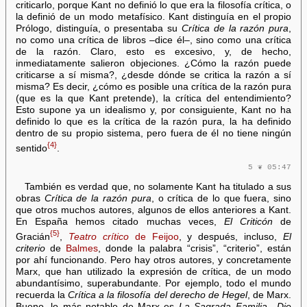
criticarlo, porque Kant no definió lo que era la filosofía crítica, o
la definió de un modo metafísico. Kant distinguía en el propio
Prólogo, distinguía, o presentaba su
Crítica de la razón pura
,
no como una crítica de libros –dice él–, sino como una crítica
de la razón. Claro, esto es excesivo, y, de hecho,
inmediatamente salieron objeciones. ¿Cómo la razón puede
criticarse a sí misma?, ¿desde dónde se critica la razón a sí
misma? Es decir, ¿cómo es posible una crítica de la razón pura
(que es la que Kant pretende), la crítica del entendimiento?
Esto supone ya un idealismo y, por consiguiente, Kant no ha
definido lo que es la crítica de la razón pura, la ha definido
dentro de su propio sistema, pero fuera de él no tiene ningún
{4}
sentido
.
5 ❦ 05:47
También es verdad que, no solamente Kant ha titulado a sus
obras
Crítica de la razón pura
, o crítica de lo que fuera, sino
que otros muchos autores, algunos de ellos anteriores a Kant.
En España hemos citado muchas veces,
El Criticón
de
{5}
Gracián
,
Teatro crítico
de Feijoo
, y después, incluso,
El
criterio
de
Balmes
, donde la palabra “crisis”, “criterio”, están
por ahí funcionando. Pero hay otros autores, y concretamente
Marx, que han utilizado la expresión de crítica, de un modo
abundantísimo, superabundante. Por ejemplo, todo el mundo
recuerda la
Crítica a la filosofía del derecho de Hegel
, de Marx.
Bueno, lo más notable de Marx es
La Sagrada Familia
–
Die