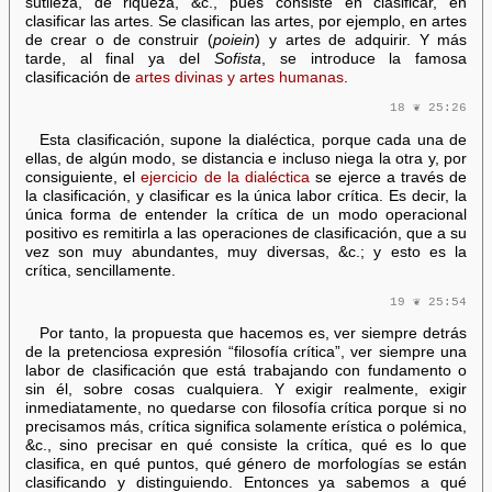
sutileza, de riqueza, &c., pues consiste en clasificar, en
clasificar las artes. Se clasifican las artes, por ejemplo, en artes
de crear o de construir (
poiein
) y artes de adquirir. Y más
tarde, al final ya del
Sofista
, se introduce la famosa
clasificación de
artes divinas y artes humanas
.
18 ❦ 25:26
Esta clasificación, supone la dialéctica, porque cada una de
ellas, de algún modo, se distancia e incluso niega la otra y, por
consiguiente, el
ejercicio de la dialéctica
se ejerce a través de
la clasificación, y clasificar es la única labor crítica. Es decir, la
única forma de entender la crítica de un modo operacional
positivo es remitirla a las operaciones de clasificación, que a su
vez son muy abundantes, muy diversas, &c.; y esto es la
crítica, sencillamente.
19 ❦ 25:54
Por tanto, la propuesta que hacemos es, ver siempre detrás
de la pretenciosa expresión “filosofía crítica”, ver siempre una
labor de clasificación que está trabajando con fundamento o
sin él, sobre cosas cualquiera. Y exigir realmente, exigir
inmediatamente, no quedarse con filosofía crítica porque si no
precisamos más, crítica significa solamente erística o polémica,
&c., sino precisar en qué consiste la crítica, qué es lo que
clasifica, en qué puntos, qué género de morfologías se están
clasificando y distinguiendo. Entonces ya sabemos a qué