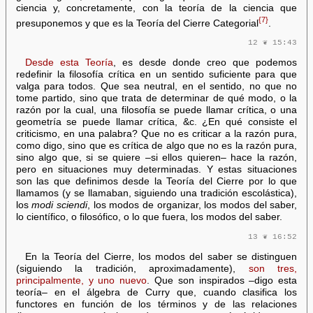
ciencia y, concretamente, con la teoría de la ciencia que
{7}
presuponemos y que es la Teoría del Cierre Categorial
.
12 ❦ 15:43
Desde esta Teoría
, es desde donde creo que podemos
redefinir la filosofía crítica en un sentido suficiente para que
valga para todos. Que sea neutral, en el sentido, no que no
tome partido, sino que trata de determinar de qué modo, o la
razón por la cual, una filosofía se puede llamar crítica, o una
geometría se puede llamar crítica, &c. ¿En qué consiste el
criticismo, en una palabra? Que no es criticar a la razón pura,
como digo, sino que es crítica de algo que no es la razón pura,
sino algo que, si se quiere –si ellos quieren– hace la razón,
pero en situaciones muy determinadas. Y estas situaciones
son las que definimos desde la Teoría del Cierre por lo que
llamamos (y se llamaban, siguiendo una tradición escolástica),
los
modi
sciendi
, los modos de organizar, los modos del saber,
lo científico, o filosófico, o lo que fuera, los modos del saber.
13 ❦ 16:52
En la Teoría del Cierre, los modos del saber se distinguen
(siguiendo la tradición, aproximadamente),
son tres,
principalmente, y uno nuevo
. Que son inspirados –digo esta
teoría– en el álgebra de Curry que, cuando clasifica los
functores en función de los términos y de las relaciones