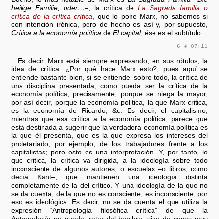
heilige Familie, oder…
–, la crítica de
La Sagrada familia o
crítica de la crítica crítica
, que lo pone Marx, no sabemos si
con intención irónica, pero de hecho es así y, por supuesto,
Crítica a la economía política
de
El capital
, ése es el subtítulo.
6 ❦ 07:11
Es decir, Marx está siempre expresando, en sus rótulos, la
idea de crítica. ¿Por qué hace Marx esto?, pues aquí se
entiende bastante bien, si se entiende, sobre todo, la crítica de
una disciplina presentada, como pueda ser la crítica de la
economía política, precisamente, porque se niega la mayor,
por así decir, porque la economía política, la que Marx critica,
es la economía de Ricardo, &c. Es decir, el capitalismo,
mientras que esa crítica a la economía política, parece que
está destinada a sugerir que la verdadera economía política es
la que él presenta, que es la que expresa los intereses del
proletariado, por ejemplo, de los trabajadores frente a los
capitalistas; pero esto es una interpretación. Y, por tanto, lo
que critica, la crítica va dirigida, a la ideología sobre todo
inconsciente de algunos autores, o escuelas –o libros, como
decía Kant–, que mantienen una ideología distinta
completamente de la del crítico. Y una ideología de la que no
se da cuenta, de la que no es consciente, es inconsciente, por
eso es ideológica. Es decir, no se da cuenta el que utiliza la
expresión “Antropología filosófica crítica” de que la
Antropología no puede tratar del hombre, sino de cosas muy