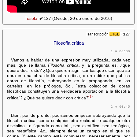
Tesela
nº 127 (Oviedo, 20 de enero de 2016)
Transcripción
GTGB
⋅ t127
Filosofía crítica
1 ❦ 00:00
Vamos a hablar de una expresión muy utilizada, cada vez
más, que se llama
Filosofía crítica
, y la pregunta es, ¿qué
quiere decir esto? ¿Qué quieren significar los que dicen que su
obra es una obra de filosofía crítica, o un editor que publica
obras de filosofía, subrayando en la propaganda, en los
carteles, en los prólogos, &c., “esta colección de obras
filosóficas constituyen una verdadera aportación a la filosofía
{1}
crítica”? ¿Qué se quiere decir con crítica?
2 ❦ 00:45
Bien, por de pronto, podríamos empezar subrayando que la
filosofía crítica, como cualquier otra realidad, o cualquier otra
disciplina –o figurada como tal–, sea científica, sea teológica,
sea metafísica, &c., siempre tiene un campo en el que se
ocupa. Y este campo está compuesto, necesariamente, por