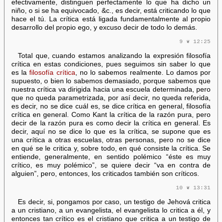
efectivamente, distinguen perfectamente lo que ha dicho un
niño, o si se ha equivocado, &c., es decir, está criticando lo que
hace el tú. La crítica está ligada fundamentalmente al propio
desarrollo del propio ego, y excuso decir de todo lo demás.
9 ❦ 12:25
Total que, cuando estamos analizando la expresión filosofía
crítica en estas condiciones, pues seguimos sin saber lo que
es la
filosofía crítica
, no lo sabemos realmente. Lo damos por
supuesto, o bien lo sabemos demasiado, porque sabemos que
nuestra crítica va dirigida hacia una escuela determinada, pero
que no queda parametrizada, por así decir, no queda referida,
es decir, no se dice cuál es, se dice crítica en general, filosofía
crítica en general. Como Kant la crítica de la razón pura, pero
decir de la razón pura es como decir la crítica en general. Es
decir, aquí no se dice lo que es la crítica, se supone que es
una crítica a otras escuelas, otras personas, pero no se dice
en qué se le critica y, sobre todo, en qué consiste la crítica. Se
entiende, generalmente, en sentido polémico “éste es muy
crítico, es muy polémico”, se quiere decir “va en contra de
alguien”, pero, entonces, los criticados también son críticos.
10 ❦ 13:31
Es decir, si, pongamos por caso, un testigo de Jehová critica
a un cristiano, a un evangelista, el evangelista lo critica a él, y
entonces tan crítico es el cristiano que critica a un testigo de