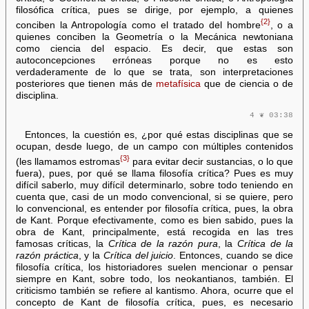
filosófica crítica, pues se dirige, por ejemplo, a quienes
{2}
conciben la Antropología como el tratado del hombre
, o a
quienes conciben la Geometría o la Mecánica newtoniana
como ciencia del espacio. Es decir, que estas son
autoconcepciones erróneas porque no es esto
verdaderamente de lo que se trata, son interpretaciones
posteriores que tienen más de
metafísica
que de ciencia o de
disciplina.
4 ❦ 03:38
Entonces, la cuestión es, ¿por qué estas disciplinas que se
ocupan, desde luego, de un campo con múltiples contenidos
{3}
(les llamamos estromas
para evitar decir sustancias, o lo que
fuera), pues, por qué se llama filosofía crítica? Pues es muy
difícil saberlo, muy difícil determinarlo, sobre todo teniendo en
cuenta que, casi de un modo convencional, si se quiere, pero
lo convencional, es entender por filosofía crítica, pues, la obra
de Kant. Porque efectivamente, como es bien sabido, pues la
obra de Kant, principalmente, está recogida en las tres
famosas críticas, la
Crítica de la razón pura
, la
Crítica de la
razón práctica
, y la
Crítica del juicio
. Entonces, cuando se dice
filosofía crítica, los historiadores suelen mencionar o pensar
siempre en Kant, sobre todo, los neokantianos, también. El
criticismo también se refiere al kantismo. Ahora, ocurre que el
concepto de Kant de filosofía crítica, pues, es necesario