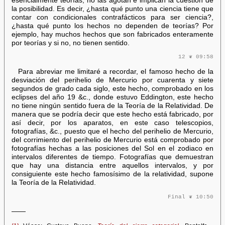
esencialmente teorías, no las agotan e implican la cuestión de
la posibilidad. Es decir, ¿hasta qué punto una ciencia tiene que
contar con condicionales contrafácticos para ser ciencia?,
¿hasta qué punto los hechos no dependen de teorías? Por
ejemplo, hay muchos hechos que son fabricados enteramente
por teorías y si no, no tienen sentido.
12 ❦ 09:58
Para abreviar me limitaré a recordar, el famoso hecho de la
desviación del perihelio de Mercurio por cuarenta y siete
segundos de grado cada siglo, este hecho, comprobado en los
eclipses del año 19 &c., donde estuvo Eddington, este hecho
no tiene ningún sentido fuera de la Teoría de la Relatividad. De
manera que se podría decir que este hecho está fabricado, por
así decir, por los aparatos, en este caso telescopios,
fotografías, &c., puesto que el hecho del perihelio de Mercurio,
del corrimiento del perihelio de Mercurio está comprobado por
fotografías hechas a las posiciones del Sol en el zodiaco en
intervalos diferentes de tiempo. Fotografías que demuestran
que hay una distancia entre aquellos intervalos, y por
consiguiente este hecho famosísimo de la relatividad, supone
la Teoría de la Relatividad.
Final ❦ 10:50
——