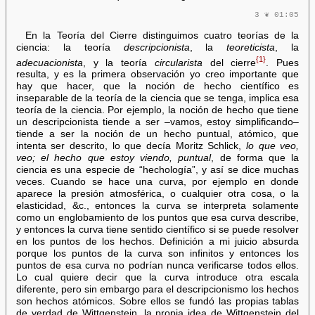
3 ❦ 01:05
En la Teoría del Cierre distinguimos cuatro teorías de la
ciencia: la teoría
descripcionista
, la
teoreticista
, la
{1}
adecuacionista
, y la teoría
circularista
del cierre
. Pues
resulta, y es la primera observación yo creo importante que
hay que hacer, que la noción de hecho científico es
inseparable de la teoría de la ciencia que se tenga, implica esa
teoría de la ciencia. Por ejemplo, la noción de hecho que tiene
un descripcionista tiende a ser –vamos, estoy simplificando–
tiende a ser la noción de un hecho puntual, atómico, que
intenta ser descrito, lo que decía Moritz Schlick,
lo que veo,
veo; el hecho que estoy viendo, puntual
, de forma que la
ciencia es una especie de “hechología”, y así se dice muchas
veces. Cuando se hace una curva, por ejemplo en donde
aparece la presión atmosférica, o cualquier otra cosa, o la
elasticidad, &c., entonces la curva se interpreta solamente
como un englobamiento de los puntos que esa curva describe,
y entonces la curva tiene sentido científico si se puede resolver
en los puntos de los hechos. Definición a mi juicio absurda
porque los puntos de la curva son infinitos y entonces los
puntos de esa curva no podrían nunca verificarse todos ellos.
Lo cual quiere decir que la curva introduce otra escala
diferente, pero sin embargo para el descripcionismo los hechos
son hechos atómicos. Sobre ellos se fundó las propias tablas
de verdad de Wittgenstein, la propia idea de Wittgenstein del