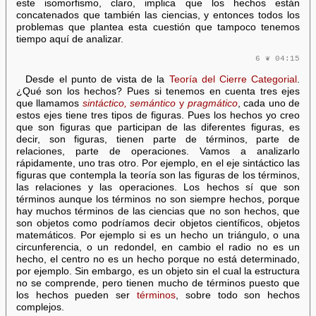
este isomorfismo, claro, implica que los hechos están
concatenados que también las ciencias, y entonces todos los
problemas que plantea esta cuestión que tampoco tenemos
tiempo aquí de analizar.
6 ❦ 04:15
Desde el punto de vista de la
Teoría del Cierre Categorial
.
¿Qué son los hechos? Pues si tenemos en cuenta tres ejes
que llamamos
sintáctico, semántico
y
pragmático
, cada uno de
estos ejes tiene tres tipos de figuras. Pues los hechos yo creo
que son figuras que participan de las diferentes figuras, es
decir, son figuras, tienen parte de términos, parte de
relaciones, parte de operaciones. Vamos a analizarlo
rápidamente, uno tras otro. Por ejemplo, en el eje sintáctico las
figuras que contempla la teoría son las figuras de los términos,
las relaciones y las operaciones. Los hechos sí que son
términos aunque los términos no son siempre hechos, porque
hay muchos términos de las ciencias que no son hechos, que
son objetos como podríamos decir objetos científicos, objetos
matemáticos. Por ejemplo si es un hecho un triángulo, o una
circunferencia, o un redondel, en cambio el radio no es un
hecho, el centro no es un hecho porque no está determinado,
por ejemplo. Sin embargo, es un objeto sin el cual la estructura
no se comprende, pero tienen mucho de términos puesto que
los hechos pueden ser
términos
, sobre todo son hechos
complejos.