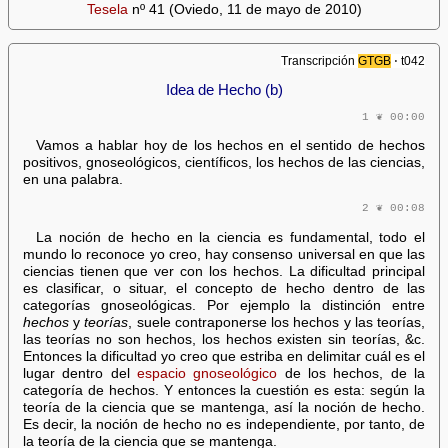
Tesela
nº 41 (Oviedo, 11 de mayo de 2010)
Transcripción
GTGB
⋅ t042
Idea de Hecho (b)
1 ❦ 00:00
Vamos a hablar hoy de los hechos en el sentido de hechos
positivos, gnoseológicos, científicos, los hechos de las ciencias,
en una palabra.
2 ❦ 00:08
La noción de hecho en la ciencia es fundamental, todo el
mundo lo reconoce yo creo, hay consenso universal en que las
ciencias tienen que ver con los hechos. La dificultad principal
es clasificar, o situar, el concepto de hecho dentro de las
categorías gnoseológicas. Por ejemplo la distinción entre
hechos
y
teorías
, suele contraponerse los hechos y las teorías,
las teorías no son hechos, los hechos existen sin teorías, &c.
Entonces la dificultad yo creo que estriba en delimitar cuál es el
lugar dentro del
espacio gnoseológico
de los hechos, de la
categoría de hechos. Y entonces la cuestión es esta: según la
teoría de la ciencia que se mantenga, así la noción de hecho.
Es decir, la noción de hecho no es independiente, por tanto, de
la teoría de la ciencia que se mantenga.