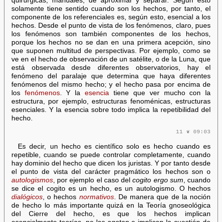
quirúrgicas, manuales; de aproximar y separar. Según esto
solamente tiene sentido cuando son los hechos, por tanto, el
componente de los referenciales es, según esto, esencial a los
hechos. Desde el punto de vista de los fenómenos, claro, pues
los fenómenos son también componentes de los hechos,
porque los hechos no se dan en una primera acepción, sino
que suponen multitud de perspectivas. Por ejemplo, como se
ve en el hecho de observación de un satélite, o de la Luna, que
está observada desde diferentes observatorios, hay el
fenómeno del paralaje que determina que haya diferentes
fenómenos del mismo hecho; y el hecho pasa por encima de
los
fenómenos
. Y la
esencia
tiene que ver mucho con la
estructura, por ejemplo, estructuras fenoménicas, estructuras
esenciales. Y la esencia sobre todo implica la repetibilidad del
hecho.
11 ❦ 09:03
Es decir, un hecho es científico solo es hecho cuando es
repetible, cuando se puede controlar completamente, cuando
hay dominio del hecho que dicen los juristas. Y por tanto desde
el punto de vista del carácter pragmático los hechos son o
autologismos
, por ejemplo el caso del
cogito ergo sum
, cuando
se dice el cogito es un hecho, es un autologismo. O hechos
dialógicos
, o hechos
normativos
. De manera que de la noción
de hecho lo más importante quizá en la Teoría gnoseológica
del Cierre del hecho, es que los hechos implican