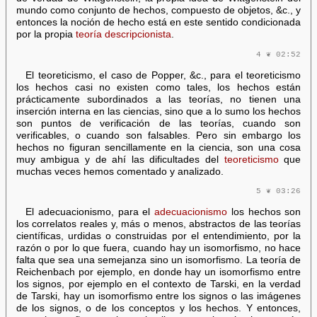
mundo como conjunto de hechos, compuesto de objetos, &c., y
entonces la noción de hecho está en este sentido condicionada
por la propia
teoría descripcionista
.
4 ❦ 02:52
El teoreticismo, el caso de Popper, &c., para el teoreticismo
los hechos casi no existen como tales, los hechos están
prácticamente subordinados a las teorías, no tienen una
inserción interna en las ciencias, sino que a lo sumo los hechos
son puntos de verificación de las teorías, cuando son
verificables, o cuando son falsables. Pero sin embargo los
hechos no figuran sencillamente en la ciencia, son una cosa
muy ambigua y de ahí las dificultades del
teoreticismo
que
muchas veces hemos comentado y analizado.
5 ❦ 03:26
El adecuacionismo, para el
adecuacionismo
los hechos son
los correlatos reales y, más o menos, abstractos de las teorías
científicas, urdidas o construidas por el entendimiento, por la
razón o por lo que fuera, cuando hay un isomorfismo, no hace
falta que sea una semejanza sino un isomorfismo. La teoría de
Reichenbach por ejemplo, en donde hay un isomorfismo entre
los signos, por ejemplo en el contexto de Tarski, en la verdad
de Tarski, hay un isomorfismo entre los signos o las imágenes
de los signos, o de los conceptos y los hechos. Y entonces,