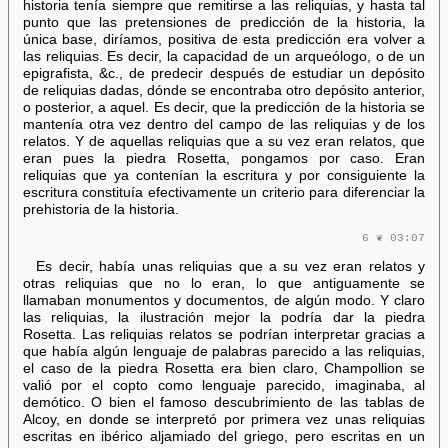
historia tenía siempre que remitirse a las reliquias, y hasta tal
punto que las pretensiones de predicción de la historia, la
única base, diríamos, positiva de esta predicción era volver a
las reliquias. Es decir, la capacidad de un arqueólogo, o de un
epigrafista, &c., de predecir después de estudiar un depósito
de reliquias dadas, dónde se encontraba otro depósito anterior,
o posterior, a aquel. Es decir, que la predicción de la historia se
mantenía otra vez dentro del campo de las reliquias y de los
relatos. Y de aquellas reliquias que a su vez eran relatos, que
eran pues la piedra Rosetta, pongamos por caso. Eran
reliquias que ya contenían la escritura y por consiguiente la
escritura constituía efectivamente un criterio para diferenciar la
prehistoria de la historia.
6 ❦ 03:07
Es decir, había unas reliquias que a su vez eran relatos y
otras reliquias que no lo eran, lo que antiguamente se
llamaban monumentos y documentos, de algún modo. Y claro
las reliquias, la ilustración mejor la podría dar la piedra
Rosetta. Las reliquias relatos se podrían interpretar gracias a
que había algún lenguaje de palabras parecido a las reliquias,
el caso de la piedra Rosetta era bien claro, Champollion se
valió por el copto como lenguaje parecido, imaginaba, al
demótico. O bien el famoso descubrimiento de las tablas de
Alcoy, en donde se interpretó por primera vez unas reliquias
escritas en ibérico aljamiado del griego, pero escritas en un