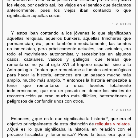
los viejos, por decirlo así, los viejos en el sentido que decíamos
anteriormente, pues los viejos iban contando lo que
significaban aquellas cosas
4 ❦ 01:08
Y estos iban contando a los jóvenes lo que significaban
aquellas reliquias, aquellos búnkers, aquellas trincheras que
permanecían, &c., pero también inmediatamente, las fuentes
no inmediatas, pero prácticamente actuales, tan actuales, era
todo el movimiento autonomista y secesionista en algunos
casos, catalanes, vascos y gallegos, que tenían que
remontarse no ya al siglo XVI al Imperio español, sino a la
Antropología. Tenían que remontarse a fuentes antropológicas
para hacer la historia, entonces era un pasado mucho más
amplio, mucho más amplio. Y entonces la historia empezaba a
tener que remontarse a unas fuentes totalmente
indeterminadas, que era un pasado en donde los niveles de
reconstrucción ya eran mucho más difíciles, heterogéneos y
peligrosos de confundir unos con otros.
5 ❦ 01:59
Entonces, ¿qué es lo que significaba la historia?, que era el
objetivo principalmente de esta distinción de
reliquias y relatos
.
¿Qué es lo que significaba la historia en relación con el
proceso fisicalista y fenoménico? Pues la tesis era que la