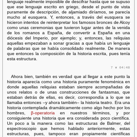
lenguaje realmente imposible de descifrar hasta que se supuso
que ese lenguaje escrito en griego, desde el punto de vista
puramente de descripción, de aljamiado diríamos, se parecía
mucho al eusquera. Y, entonces, a través del eusquera se
hicieron intentos de reinterpretar los famosos bronces de Alcoy
como unas ceremonias que tuvieron lugar antes de la venida
de los romanos a España, de convertir a España en una
diócesis del Imperio, por ejemplo; y, entonces, las reliquias
aquellas empezaban a sonar gracias a que había un lenguaje
de palabras que se había consolidado realmente. De manera
que entonces la composición de la historia escrita, pues tenía
esta estructura.
7 ❦ 04:48
Ahora bien, también es verdad que al llegar a este punto la
historia aparecía como una historia puramente fenoménica en
donde aquellas reliquias estaban siempre acompañadas de
unos relatos o de unas construcciones de fantasmas, que
estaban detrás de ellas, es decir, correspondía a lo que se
llamaba entonces –y ahora también– la historia teatro. Era una
historia contemplada dramáticamente como algo hecho por los
hombres,
β-operatoria
en nuestros términos, y por
consiguiente una historia que era considerada poco científica.
Un poco a la manera como las estructuras de Balmer, del
espectroscopio que hemos hablado anteriormente, estas
estructuras, pues, tampoco eran propiamente científicas