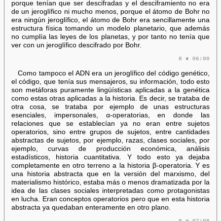
porque tenían que ser descifradas y el desciframiento no era
de un jeroglífico ni mucho menos, porque el átomo de Bohr no
era ningún jeroglífico, el átomo de Bohr era sencillamente una
estructura física tomando un modelo planetario, que además
no cumplía las leyes de los planetas, y por tanto no tenía que
ver con un jeroglífico descifrado por Bohr.
8 ❦ 06:00
Como tampoco el ADN era un jeroglífico del código genético,
el código, que tenía sus mensajeros, su información, todo esto
son metáforas puramente lingüísticas aplicadas a la genética
como estas otras aplicadas a la historia. Es decir, se trataba de
otra cosa, se trataba por ejemplo de unas estructuras
esenciales, impersonales, α-operatorias, en donde las
relaciones que se establecían ya no eran entre sujetos
operatorios, sino entre grupos de sujetos, entre cantidades
abstractas de sujetos, por ejemplo, razas, clases sociales, por
ejemplo, curvas de producción económica, análisis
estadísticos, historia cuantitativa. Y todo esto ya dejaba
completamente en otro terreno a la historia β-operatoria. Y es
una historia abstracta que en la versión del marxismo, del
materialismo histórico, estaba más o menos dramatizada por la
idea de las clases sociales interpretadas como protagonistas
en lucha. Eran conceptos operatorios pero que en esta historia
abstracta ya quedaban enteramente en otro plano.