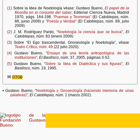
{1}
Sobre la Idea de Noetología véase: Gustavo Bueno,
El papel de la
filosofía en el conjunto del saber
, Editorial Ciencia Nueva, Madrid
1970, págs. 164-198.
“Poemas y Teoremas”
(El Catoblepas, núm.
88, junio 2009) y
“Poesía y Verdad”
(El Catoblepas, núm. 89, julio
2009).
{2}
J. M. Rodríguez Pardo, “
Noetología la ciencia que se busca
”,
El
Catoblepas
, núm. 83 (enero 2009).
{3}
Sobre “El Ego trascendental. Gnoseología y Noetología”, véase
Teatro Crítico, núm. 49
(22 julio 2020).
{4}
Gustavo Bueno, “
Ensayo de una teoría antropológica de las
instituciones
”,
El Basilisco
, núm. 37, 2005, páginas 3-52.
{5}
Gustavo Bueno, “
Sobre la Idea de Dialéctica y sus figuras
”,
El
Basilisco
, núm. 19, 1995.
✉
GTGB
• Gustavo Bueno, “
Noetología y Gnoseología (haciendo memoria de unas
palabras)
”,
El Catoblepas,
núm. 1 (marzo 2002).