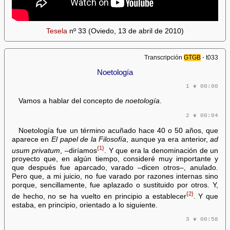
Tesela
nº 33 (Oviedo, 13 de abril de 2010)
Transcripción
GTGB
⋅ t033
Noetología
1 ❦ 00:00
Vamos a hablar del concepto de
noetología
.
2 ❦ 00:04
Noetología fue un término acuñado hace 40 o 50 años, que
aparece en
El papel de la Filosofía
, aunque ya era anterior,
ad
{1}
usum privatum
, –diríamos
. Y que era la denominación de un
proyecto que, en algún tiempo, consideré muy importante y
que después fue aparcado, varado –dicen otros–, anulado.
Pero que, a mi juicio, no fue varado por razones internas sino
porque, sencillamente, fue aplazado o sustituido por otros. Y,
{2}
de hecho, no se ha vuelto en principio a establecer
. Y que
estaba, en principio, orientado a lo siguiente.
3 ❦ 00:58