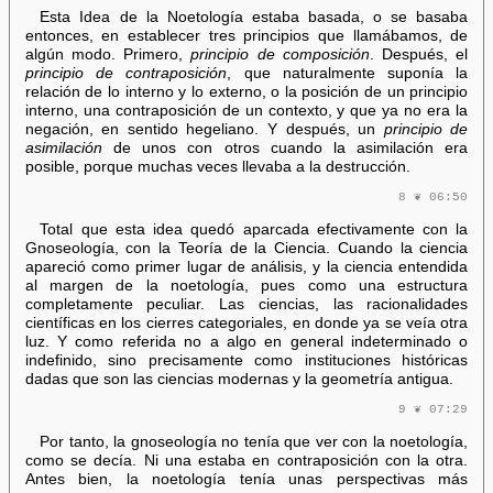
Esta Idea de la Noetología estaba basada, o se basaba
entonces, en establecer tres principios que llamábamos, de
algún modo. Primero,
principio de composición
. Después, el
principio de contraposición
, que naturalmente suponía la
relación de lo interno y lo externo, o la posición de un principio
interno, una contraposición de un contexto, y que ya no era la
negación, en sentido hegeliano. Y después, un
principio de
asimilación
de unos con otros cuando la asimilación era
posible, porque muchas veces llevaba a la destrucción.
8 ❦ 06:50
Total que esta idea quedó aparcada efectivamente con la
Gnoseología, con la Teoría de la Ciencia. Cuando la ciencia
apareció como primer lugar de análisis, y la ciencia entendida
al margen de la noetología, pues como una estructura
completamente peculiar. Las ciencias, las racionalidades
científicas en los cierres categoriales, en donde ya se veía otra
luz. Y como referida no a algo en general indeterminado o
indefinido, sino precisamente como instituciones históricas
dadas que son las ciencias modernas y la geometría antigua.
9 ❦ 07:29
Por tanto, la gnoseología no tenía que ver con la noetología,
como se decía. Ni una estaba en contraposición con la otra.
Antes bien, la noetología tenía unas perspectivas más