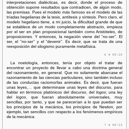
interpretaciones dialécticas, es decir, donde el proceso de
obtención supone resultados que contradicen, de algún modo,
las premisas. Pues el modelo más famoso es el modelo de las
tríadas hegelianas de la tesis, antítesis y síntesis. Pero claro, el
modelo hegeliano tiene, a mi juicio, la dificultad grande de que
se establece de un modo completamente abstracto, empieza
por el ser en plan proposicional también como Aristóteles, de
proposiciones. Y entonces, la negación viene del “no-ser”. El
ser, el “no-ser” y el “devenir”. Es decir, que se trata de una
reexposición del silogismo puramente metafísica.
6 ❦ 05:19
La noetología, entonces, tenía por objeto el tratar de
encontrar un proyecto de llevar a cabo una doctrina general
del razonamiento, en general. Que no solamente abarcase el
razonamiento de las ciencias particulares, sino también incluso
de las conductas raciomorfas animales. Es decir, que fueran
unas leyes,… que determinase unas leyes del discurso, para
hablar en términos platónicos del discurso, del
logos
; una ley
del
logos
, que fueran absolutamente universales, muy
sencillas, por tanto, y que se parecerían a lo que puedan ser
los principios de la mecánica, los principios de Newton, por
ejemplo, tan sencillos con respecto a los fenómenos empíricos
de la mecánica.
7 ❦ 06:13