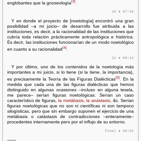
{3}
englobantes que la gnoseología
.
10 ❦ 07:46
Y en donde el proyecto de [noetología] encontró una gran
posibilidad –a mi juicio– de desarrollo fue atribuida a las
instituciones, es decir, a la racionalidad de las instituciones que
cubría toda relación prácticamente antropológica e histórica.
Es decir, las instituciones funcionarían de un modo noetológico
{4}
en cuanto a su racionalidad
.
11 ❦ 08:12
Y por último, uno de los contenidos de la noetología más
importantes a mi juicio, si lo tiene (si la tiene, la importancia),
{5}
es precisamente la Teoría de las Figuras Dialécticas
. En la
medida que cada una de las figuras dialécticas que hemos
distinguido en algunas ocasiones –incluso en alguna tesela,
me parece– serían figuras noetológicas. Serían un caso
característico de figuras,
la metábasis, la anástasis
, &c. Serían
figuras noetológicas que no son ni científicas ni son tampoco
silogísticas, pero que sin embargo suponen el ejercicio de una
metábasis o catástasis de contradicciones –enteramente–
procedentes internamente pero por el influjo de su entorno.
Final ❦ 09:01
——