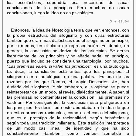
los escolásticos, supondría esa necesidad de sacar
conclusiones de los principios. Pero muchos no sacan
conclusiones, luego la idea no es psicológica.
5 ❦ 03:04
Entonces, la Idea de Noetología tenía que ver, entonces, con
la propia estructura del silogismo y con otras estructuras
también que eran más dialécticas que el silogismo en principio,
por lo menos, en el plano de representación. En donde, en
general, la conclusión se deriva de los principios. Se deriva
literalmente de los principios y no añade nada, en principio,
puesto que incluso se considera una tautología, por muchos.
“
Las premisas valen, si valen los principios
”, es una tautología.
Es decir, la conclusión está antes que los principios. El
silogismo sería tautológico, en una palabra. Es una de las
razones por las que Ramus, el propio Descartes, &c., han
dudado del silogismo. Y sin embargo, el silogismo se puede
reinterpretar de un modo, al revés, dialécticamente. A saber, si
las premisas no contemplasen la conclusión, las premisas no
valdrían. Por consiguiente, la conclusión está prefigurada en
los principios. Es decir, todo esto abundaba en la idea de que
en estos procesos racionales, como es el caso del silogismo,
que es el prototipo de la racionalidad, según Aristóteles y
según toda una tradición milenaria. Esta tradición interpretada
de un modo casi lineal, de identidad y que ha sido
constantemente -también, como vemos- sometida a