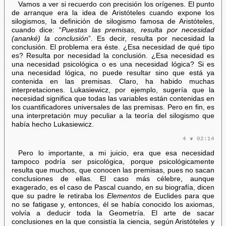
Vamos a ver si recuerdo con precisión los orígenes. El punto
de arranque era la idea de Aristóteles cuando expone los
silogismos, la definición de silogismo famosa de Aristóteles,
cuando dice: “
Puestas las premisas, resulta por necesidad
(ananké) la conclusión
”. Es decir, resulta por necesidad la
conclusión. El problema era éste. ¿Esa necesidad de qué tipo
es? Resulta por necesidad la conclusión. ¿Esa necesidad es
una necesidad psicológica o es una necesidad lógica? Si es
una necesidad lógica, no puede resultar sino que está ya
contenida en las premisas. Claro, ha habido muchas
interpretaciones. Lukasiewicz, por ejemplo, sugería que la
necesidad significa que todas las variables están contenidas en
los cuantificadores universales de las premisas. Pero en fin, es
una interpretación muy peculiar a la teoría del silogismo que
había hecho Lukasiewicz.
4 ❦ 02:14
Pero lo importante, a mi juicio, era que esa necesidad
tampoco podría ser psicológica, porque psicológicamente
resulta que muchos, que conocen las premisas, pues no sacan
conclusiones de ellas. El caso más célebre, aunque
exagerado, es el caso de Pascal cuando, en su biografía, dicen
que su padre le retiraba los
Elementos
de Euclides para que
no se fatigase y, entonces, él se había conocido los axiomas,
volvía a deducir toda la Geometría. El arte de sacar
conclusiones en la que consistía la ciencia, según Aristóteles y