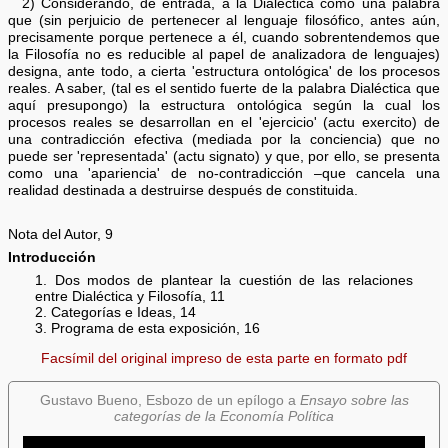
2) Considerando, de entrada, a la Dialéctica como una palabra
que (sin perjuicio de pertenecer al lenguaje filosófico, antes aún,
precisamente porque pertenece a él, cuando sobrentendemos que
la Filosofía no es reducible al papel de analizadora de lenguajes)
designa, ante todo, a cierta 'estructura ontológica' de los procesos
reales. A saber, (tal es el sentido fuerte de la palabra Dialéctica que
aquí presupongo) la estructura ontológica según la cual los
procesos reales se desarrollan en el 'ejercicio' (actu exercito) de
una contradicción efectiva (mediada por la conciencia) que no
puede ser 'representada' (actu signato) y que, por ello, se presenta
como una 'apariencia' de no-contradicción –que cancela una
realidad destinada a destruirse después de constituida.
Nota del Autor, 9
Introducción
1. Dos modos de plantear la cuestión de las relaciones
entre Dialéctica y Filosofía, 11
2. Categorías e Ideas, 14
3. Programa de esta exposición, 16
Facsímil del original impreso de esta parte en formato pdf
Gustavo Bueno, Esbozo de un epílogo a
Ensayo sobre las
categorías de la Economía Política