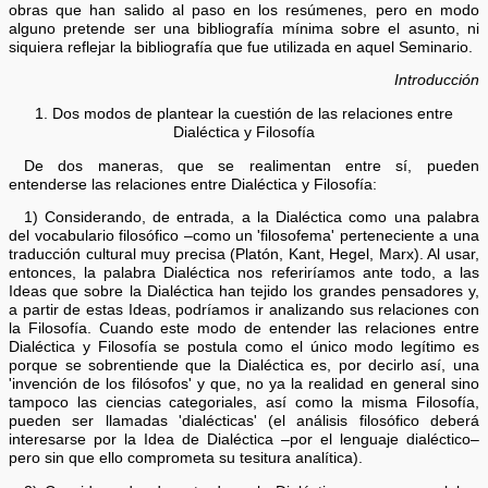
obras que han salido al paso en los resúmenes, pero en modo
alguno pretende ser una bibliografía mínima sobre el asunto, ni
siquiera reflejar la bibliografía que fue utilizada en aquel Seminario.
Introducción
1. Dos modos de plantear la cuestión de las relaciones entre
Dialéctica y Filosofía
De dos maneras, que se realimentan entre sí, pueden
entenderse las relaciones entre Dialéctica y Filosofía:
1) Considerando, de entrada, a la Dialéctica como una palabra
del vocabulario filosófico –como un 'filosofema' perteneciente a una
traducción cultural muy precisa (Platón, Kant, Hegel, Marx). Al usar,
entonces, la palabra Dialéctica nos referiríamos ante todo, a las
Ideas que sobre la Dialéctica han tejido los grandes pensadores y,
a partir de estas Ideas, podríamos ir analizando sus relaciones con
la Filosofía. Cuando este modo de entender las relaciones entre
Dialéctica y Filosofía se postula como el único modo legítimo es
porque se sobrentiende que la Dialéctica es, por decirlo así, una
'invención de los filósofos' y que, no ya la realidad en general sino
tampoco las ciencias categoriales, así como la misma Filosofía,
pueden ser llamadas 'dialécticas' (el análisis filosófico deberá
interesarse por la Idea de Dialéctica –por el lenguaje dialéctico–
pero sin que ello comprometa su tesitura analítica).