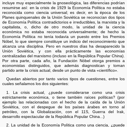
incluye muy especialmente la gnoseológica, las diferencias podrían
resumirse así: en la crisis de 1929 la Economía Política no estaba
reconocida como ciencia universal; es decir, en la época de los
Planes quinquenales de la Unión Soviética se reconocían dos tipos
de Economía Política contradictorios e irreductibles, la marxista y la
capitalista, o, dicho de otro modo, la unidad de la ciencia
económica no estaba reconocida universalmente; de hecho la
Economía Política no tenía todavía un puesto entre los Premios
Nóbel, lo que siempre constituye un indicio del reconocimiento que
alcanza una disciplina. Pero en nuestros días ha desaparecido la
Unión Soviética, y con ella prácticamente las economías
centralizadas del marxismo (incluso en la República Popular China).
Por otra parte, cada año, la Fundación Nóbel otorga premios a
economistas distinguidos, que además diagnostican y toman
partido ante la crisis actual, desde un punto de vista «científico».
Quedan abiertos por tanto varios tipos de cuestiones, entre los
cuales señalamos los dos siguientes:
1. La crisis actual, ¿puede considerarse como una crisis
estrictamente económica, o tiene también raíces políticas? (por
ejemplo las relacionadas con el hecho de la caída de la Unión
Soviética, con el despegue de los países árabes en torno al
petróleo, con la Globalización, con el 11S, Guerra del Irak,
desarrollo espectacular de la República Popular China...)
2. La unidad de la Economía Política como una ciencia, ¿puede