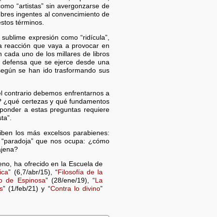
como “artistas” sin avergonzarse de
mbres ingentes al convencimiento de
estos términos.
sublime expresión como “ridícula”,
la reacción que vaya a provocar en
 cada uno de los millares de libros
 defensa que se ejerce desde una
 según se han ido trasformando sus
l contrario debemos enfrentarnos a
la? ¿qué certezas y qué fundamentos
sponder a estas preguntas requiere
ta”.
eciben los más excelsos parabienes:
la “paradoja” que nos ocupa: ¿cómo
ajena?
no, ha ofrecido en la Escuela de
ica
” (6,7/abr/15), “
Filosofía de la
o de Espinosa
” (28/ene/19), “
La
s
” (1/feb/21) y “
Contra lo divino
”