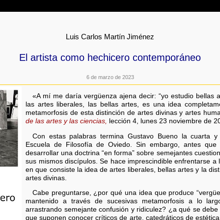
Luis Carlos Martín Jiménez
El artista como hechicero contemporáneo
6 de marzo de 2023
«A mí me daría vergüenza ajena decir: “yo estudio bella
las artes liberales, las bellas artes, es una idea completa
metamorfosis de esta distinción de artes divinas y artes hu
de las artes y las ciencias,
lección 4, lunes 23 noviembre de 20
Con estas palabras termina Gustavo Bueno la cuarta y ú
Escuela de Filosofía de Oviedo. Sin embargo, antes que 
desarrollar una doctrina “en forma” sobre semejantes cuestion
sus mismos discípulos. Se hace imprescindible enfrentarse a la 
en que consiste la idea de artes liberales, bellas artes y la di
artes divinas.
Cabe preguntarse, ¿por qué una idea que produce “vergüe
mantenido a través de sucesivas metamorfosis a lo largo 
arrastrando semejante confusión y ridiculez? ¿a qué se debe el
que suponen conocer críticos de arte, catedráticos de estética,