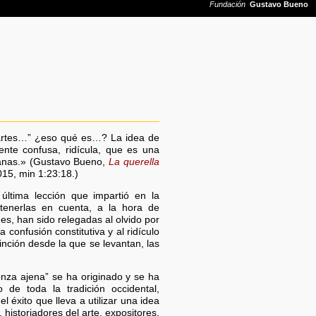
s artes…” ¿eso qué es…? La idea de
mente confusa, ridícula, que es una
manas.» (Gustavo Bueno,
La querella
15, min 1:23:18.)
ltima lección que impartió en la
tenerlas en cuenta, a la hora de
es, han sido relegadas al olvido por
confusión constitutiva y al ridículo
stinción desde la que se levantan, las
nza ajena” se ha originado y se ha
de toda la tradición occidental,
 éxito que lleva a utilizar una idea
 historiadores del arte, expositores,