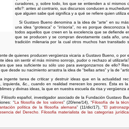
curadores, y, sobre todo, los que se entienden a sí mismos 
ello?: antes al contrario, sus discursos conducen a muchedu
que alguien sabe qué significa y a qué se refiere quien utiliza 
Si Gustavo Bueno denomina a la idea de “arte” en su más 
una idea “grotesca” o “irrisoria”, no es porque desconozca 
todos aquellos que creen en la excelencia que se defiende en
que se producen y se compran devotamente cada año, una
tradición milenaria por la cual otros muchos han transitado
iente de quienes producen vergüenza vicaria a Gustavo Bueno, o por e
nte idea sin sentir el más mínimo sonrojo, pudor o rechazo al utilizar
 para que sea suficiente su sólo uso para avergonzarnos de ello? Re
 que desde su nacimiento arrastra la idea de “bellas artes” y la de “artis
 la ingente tarea de criticar y destruir ideas que en la actualidad r
ios, izquierda, &c., cuando en realidad merecen los peores. Ésta es 
limes y divinas ideas, la que en nuestra escuela da risa y vergüenza 
 Filósofo español, investigador asociado de la Fundación Gustavo Bue
iones: “
La filosofía de los valores
” (20/ene/14), “
Filosofía de la técn
antación política de la filosofía alemana
” (11/dic/17), “
El patronazg
esencia del Derecho. Filosofia materialista de las categorias jurídica