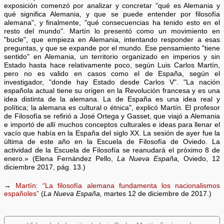
exposición comenzó por analizar y concretar "qué es Alemania y
qué significa Alemania, y que se puede entender por filosofía
alemana", y finalmente, "qué consecuencias ha tenido esto en el
resto del mundo". Martín lo presentó como un movimiento en
"bucle", que empieza en Alemania, intentando responder a esas
preguntas, y que se expande por el mundo. Ese pensamiento "tiene
sentido" en Alemania, un territorio organizado en imperios y sin
Estado hasta hace relativamente poco, según Luis Carlos Martín,
pero no es valido en casos como el de España, según el
investigador, "donde hay Estado desde Carlos V". "La nación
española actual tiene su origen en la Revolución francesa y es una
idea distinta de la alemana. La de España es una idea real y
política; la alemana es cultural o étnica", explicó Martín. El profesor
de Filosofía se refirió a José Ortega y Gasset, que viajó a Alemania
e importó de allí muchos conceptos culturales e ideas para llenar el
vacío que había en la España del siglo XX. La sesión de ayer fue la
última de este año en la Escuela de Filosofía de Oviedo. La
actividad de la Escuela de Filosofía se reanudará el próximo 8 de
enero.» (Elena Fernández Pello,
La Nueva España,
Oviedo, 12
diciembre 2017, pág. 13.)
→
Martín: “La filosofía alemana fundamenta los nacionalismos
españoles”
(
La Nueva España,
martes 12 de diciembre de 2017.)