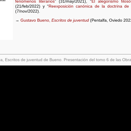
fenómenos literarios
” (31/may/2021), “
El alegorismo filosó
(21/feb/2022) y “
Reexposición canónica de la doctrina de 
(7/nov/2022).
→
Gustavo Bueno,
Escritos de juventud
(Pentalfa, Oviedo 202
ra, Escritos de juventud de Bueno. Presentación del tomo 6 de las Ob