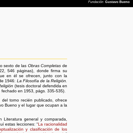
mo sexto de las
Obras Completas
de
22, 546 páginas), donde firma su
que en él se ofrecen, junto con la
sde 1946:
La Filosofía de la Religión.
eligión
(tesis doctoral defendida en
to fechado en 1953, págs. 335-535).
 del tomo recién publicado, ofrece
vo Bueno y el lugar que ocupan a la
 Literatura general y comparada,
í estas lecciones: “
La racionalidad
ptualización y clasificación de los