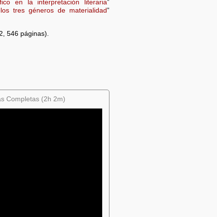
fico en la interpretación literaria
”
los tres géneros de materialidad
”
2, 546 páginas).
ras Completas (2h 2m)