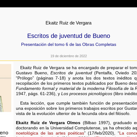
Ekaitz Ruiz de Vergara
Escritos de juventud de Bueno
Presentación del tomo 6 de las Obras Completas
19 de diciembre de 2022
Ekaitz Ruiz de Vergara se ha encargado de preparar el to
Gustavo Bueno,
Escritos de juventud
(Pentalfa, Oviedo 20
“Prólogo” (páginas 7-18) y anota los dos textos inéditos 
recopilación de los primeros textos publicados por Bueno de
Fundamento formal y material de la moderna Filosofía de la R
1947, págs. 61-236), y
Los procesos picnológicos
(libro inédi
Esta lección, que cumple también función de presentación
una exposición sobre los primeros trabajos escritos por Gusta
vista de la evolución ulterior de la fecunda obra del filósofo.
Ekaitz Ruiz de Vergara Olmos
(Bilbao 1997), graduado en
doctorando en la Universidad Complutense, ya ha ofrecido aqu
noetológica de las artes poéticas
” (17/feb/2020), “
La conce