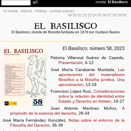
la revista
·
índices
·
historia
·
normas autores
49
50
51
52
53
54
55
56
57
58
59
60
El Basilisco, revista de filosofía fundada en 1978 por Gustavo Bueno
El Basilisco,
número 58, 2023
Paloma Villarreal Suárez de Cepeda,
Presentación
, 6-12
José María Carabante Muntada,
Las
aportaciones del materialismo
filosófico a la filosofía jurídica. Una
aproximación
, 13-18
Francisco López Ruiz,
Consideraciones
sobre la relación de identidad entre
Estado y Derecho en Kelsen
, 19-27
Juan Antonio Martínez Muñoz,
A
propósito de la esencia del derecho
, 28-34
José María Fernández González,
Notas sobre el entorno de la
Filosofía del Derecho
, 35-39