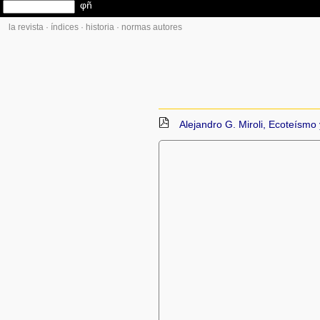
la revista
·
índices
·
historia
·
normas autores
Alejandro G. Miroli, Ecoteísmo y