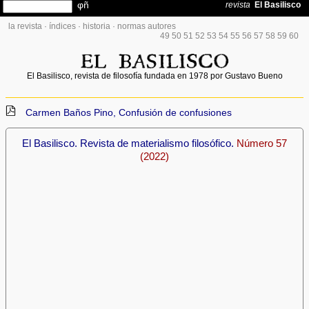
la revista
·
índices
·
historia
·
normas autores
49
50
51
52
53
54
55
56
57
58
59
60
El Basilisco, revista de filosofía fundada en 1978 por Gustavo Bueno
Carmen Baños Pino, Confusión de confusiones
El Basilisco. Revista de materialismo filosófico.
Número 57
(2022)