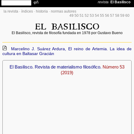
la revista
·
índices
·
historia
·
normas autores
49
50
51
52
53
54
55
56
57
58
59
60
El Basilisco, revista de filosofía fundada en 1978 por Gustavo Bueno
Marcelino J. Suárez Ardura, El reino de Artemia. La idea de
cultura en Baltasar Gracián
El Basilisco. Revista de materialismo filosófico.
Número 53
(2019)