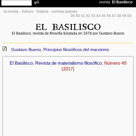
la revista
·
índices
·
historia
·
normas autores
39
40
41
42
43
44
45
46
47
48
49
50
El Basilisco, revista de filosofía fundada en 1978 por Gustavo Bueno
Gustavo Bueno, Principios filosóficos del marxismo
El Basilisco. Revista de materialismo filosófico.
Número 49
(2017)