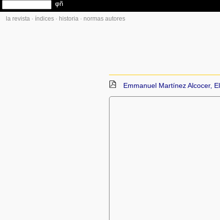
la revista
·
índices
·
historia
·
normas autores
Emmanuel Martínez Alcocer, El 