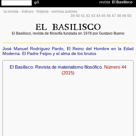
la revista
·
índices
·
historia
·
normas autores
39
40
41
42
43
44
45
46
47
48
49
50
El Basilisco, revista de filosofía fundada en 1978 por Gustavo Bueno
José Manuel Rodríguez Pardo, El Reino del Hombre en la Edad
Moderna. El Padre Feijoo y el alma de los brutos
El Basilisco. Revista de materialismo filosófico.
Número 44
(2015)