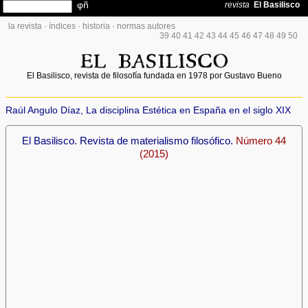
la revista
·
índices
·
historia
·
normas autores
39
40
41
42
43
44
45
46
47
48
49
50
El Basilisco, revista de filosofía fundada en 1978 por Gustavo Bueno
Raúl Angulo Díaz, La disciplina Estética en España en el siglo XIX
El Basilisco. Revista de materialismo filosófico.
Número 44
(2015)