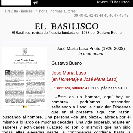
la revista
·
índices
·
historia
·
normas autores
39
40
41
42
43
44
45
46
47
48
49
El Basilisco, revista de filosofía fundada en 1978 por Gustavo Bueno
José María Laso Prieto (1926-2009)
In memoriam
Gustavo Bueno
José María Laso
(en
Homenaje a José María Laso
)
El Basilisco,
número 41
, 2009, páginas 97-100.
«Este es un hombre, aquí hay un
hombre», podríamos responder,
señalando a Laso, a cualquier Diógenes
que en el presente siga, con razón,
buscando al hombre. Una persona «de una pieza», labrada por él
mismo a lo largo de muchas décadas. Una vida superabundante en
saberes y actividades (¿acaso no son lo mismo?) que han sido
todas ellas elevadas desde la contingencia cotidiana hasta la