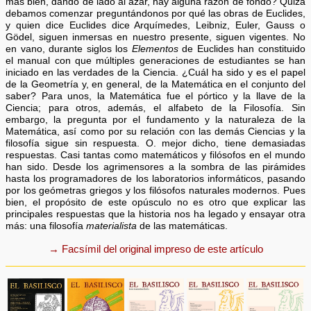
más bien, dando de lado al azar, hay alguna razón de fondo? Quizá
debamos comenzar preguntándonos por qué las obras de Euclides,
y quien dice Euclides dice Arquímedes, Leibniz, Euler, Gauss o
Gödel, siguen inmersas en nuestro presente, siguen vigentes. No
en vano, durante siglos los
Elementos
de Euclides han constituido
el manual con que múltiples generaciones de estudiantes se han
iniciado en las verdades de la Ciencia. ¿Cuál ha sido y es el papel
de la Geometría y, en general, de la Matemática en el conjunto del
saber? Para unos, la Matemática fue el pórtico y la llave de la
Ciencia; para otros, además, el alfabeto de la Filosofía. Sin
embargo, la pregunta por el fundamento y la naturaleza de la
Matemática, así como por su relación con las demás Ciencias y la
filosofía sigue sin respuesta. O. mejor dicho, tiene demasiadas
respuestas. Casi tantas como matemáticos y filósofos en el mundo
han sido. Desde los agrimensores a la sombra de las pirámides
hasta los programadores de los laboratorios informáticos, pasando
por los geómetras griegos y los filósofos naturales modernos. Pues
bien, el propósito de este opúsculo no es otro que explicar las
principales respuestas que la historia nos ha legado y ensayar otra
más: una filosofía
materialista
de las matemáticas.
→ Facsímil del original impreso de este artículo