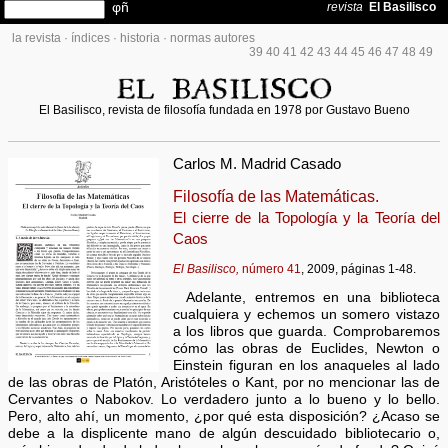
la revista
·
índices
·
historia
·
normas autores
39
40
41
42
43
44
45
46
47
48
49
El Basilisco, revista de filosofía fundada en 1978 por Gustavo Bueno
Carlos M. Madrid Casado
Filosofía de las Matemáticas.
El cierre de la Topología y la Teoría del
Caos
El Basilisco,
número 41
, 2009, páginas 1-48.
Adelante, entremos en una biblioteca
cualquiera y echemos un somero vistazo
a los libros que guarda. Comprobaremos
cómo las obras de Euclides, Newton o
Einstein figuran en los anaqueles al lado
de las obras de Platón, Aristóteles o Kant, por no mencionar las de
Cervantes o Nabokov. Lo verdadero junto a lo bueno y lo bello.
Pero, alto ahí, un momento, ¿por qué esta disposición? ¿Acaso se
debe a la displicente mano de algún descuidado bibliotecario o,