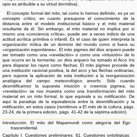
opio es atribuible a su virtud dormitiva).
El concepto formal del mito, tal como lo hemos definido, es ya un
concepto
crítico,
en cuanto presupone el conocimiento de la
distancia entre el modelo institucional básico y el mito material
resultante de él. Sin embargo, el mito material no implica por sí
mismo una «conciencia crítica»; puede ser a veces indicio de una
actitud acrítica primitiva o infantil. Es el caso de quien interpreta la
organización mítica de un dominio del mundo como si fuera su
«organización espontánea». El mito pigmeo del dios arquero puede
ser tomado como una «revelación» o como una «intuición» de lo
que ocurre en la tormenta: un dios arquero ha tomado el Arco Iris
para disparar los rayos como flechas. El mito pigmeo procede de
una institución racional positiva, la del arco y las flechas ordinarias,
pero supone la aplicación de esta institución a la reorganización
analógica del campo meteorológico amorfo. Sólo cuando
desmitificamos
la supuesta intuición o creencia pigmea, su
«revelación» se nos muestra como una transformación del mito
material en un mito formal, lo que equivale a su
mitificación
. De
aquí la paradoja de la equivalencia entre la desmitificación y la
mitificación, en estos casos (remitimos a
El mito de la cultura,
págs.
23-24, de la primera edición, págs. 41-42 de la séptima edición).
Introducción. El mito del Mapamundi como alegoría del Ego
trascendental.
Capítulo I. Cuestiones preliminares. §1. Cuestiones ontológicas.