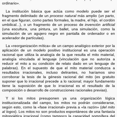
ordinario».
La institución básica que actúa como modelo puede ser el
fragmento delimitado de un
proceso natural
más amplio (un parto,
en el que figuran, como partes formales, la madre, el hijo, el cordón
umbilical...), o un fragmento de un proceso de
invención artificial
(una escultura, una pintura, un ballet, una simulación, como la
simulación de un agujero negro en pantalla de ordenador o en
acelerador de partículas).
La «reorganización mítica» de un campo analógico exterior por la
aplicación de un modelo positivo institucional es una operación
racional que utiliza la analogía de la que resulta el mito material,
analogía vinculada al lenguaje (vinculación que no autoriza a
reducir el mito a su condición de relato dado en un lenguaje de
palabras). En el supuesto de que el mito material conduzca a
resultados irracionales, incluso delirantes, no haríamos sino
corroborar la tesis de la génesis racional del mito (es gratuito
suponer que lo irracional precede a lo racional; mayor fundamento
tiene la suposición de que lo irracional es el resultado de la
composición o desarrollo de construcciones racionales previas).
Y si los mitos presuponen ya una organización lógica
institucionalizada del campo, los mitos no podrán considerarse,
según esto, como la «fase irracional» previa a «la razón» (
del mito
al logos
). Los mitos no son productos espontáneos de una fantasía
mitopoiética irracional (como tampoco la capacidad somnífera del