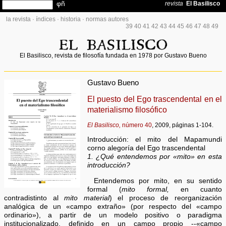
la revista
·
índices
·
historia
·
normas autores
39
40
41
42
43
44
45
46
47
48
49
El Basilisco, revista de filosofía fundada en 1978 por Gustavo Bueno
Gustavo Bueno
El puesto del Ego trascendental en el
materialismo filosófico
El Basilisco,
número 40
, 2009, páginas 1-104.
Introducción: el mito del Mapamundi
corno alegoría del Ego trascendental
1. ¿Qué entendemos por «mito» en esta
introducción?
Entendemos por mito, en su sentido
formal (
mito formal,
en cuanto
contradistinto al
mito material
) el proceso de reorganización
analógica de un «campo extraño» (por respecto del «campo
ordinario»), a partir de un modelo positivo o paradigma
institucionalizado, definido en un campo propio --«campo