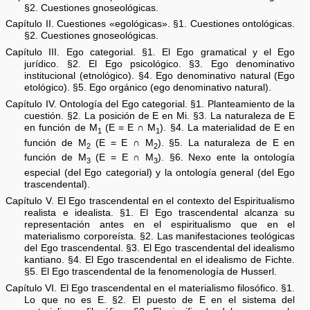
§2. Cuestiones gnoseológicas.
Capítulo II. Cuestiones «egológicas». §1. Cuestiones ontológicas.
§2. Cuestiones gnoseológicas.
Capítulo III. Ego categorial. §1. El Ego gramatical y el Ego
jurídico. §2. El Ego psicológico. §3. Ego denominativo
institucional (etnológico). §4. Ego denominativo natural (Ego
etológico). §5. Ego orgánico (ego denominativo natural).
Capítulo IV. Ontología del Ego categorial. §1. Planteamiento de la
cuestión. §2. La posición de E en Mi. §3. La naturaleza de E
en función de M
(E = E ∩ M
). §4. La materialidad de E en
1
1
función de M
(E = E ∩ M
). §5. La naturaleza de E en
2
2
función de M
(E = E ∩ M
). §6. Nexo ente la ontología
3
3
especial (del Ego categorial) y la ontología general (del Ego
trascendental).
Capítulo V. El Ego trascendental en el contexto del Espiritualismo
realista e idealista. §1. El Ego trascendental alcanza su
representación antes en el espiritualismo que en el
materialismo corporeísta. §2. Las manifestaciones teológicas
del Ego trascendental. §3. El Ego trascendental del idealismo
kantiano. §4. El Ego trascendental en el idealismo de Fichte.
§5. El Ego trascendental de la fenomenología de Husserl.
Capítulo VI. El Ego trascendental en el materialismo filosófico. §1.
Lo que no es E. §2. El puesto de E en el sistema del