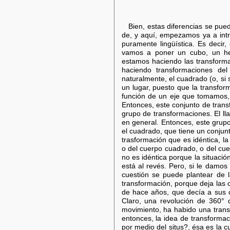
Bien, estas diferencias se pu
de, y aquí, empezamos ya a intr
puramente lingüística. Es decir
vamos a poner un cubo, un hex
estamos haciendo las transforma
haciendo transformaciones del 
naturalmente, el cuadrado (o, si
un lugar, puesto que la transfor
función de un eje que tomamos, u
Entonces, este conjunto de tran
grupo de transformaciones. El l
en general. Entonces, este grup
el cuadrado, que tiene un conjun
trasformación que es idéntica, la
o del cuerpo cuadrado, o del cu
no es idéntica porque la situació
está al revés. Pero, si le damos 
cuestión se puede plantear de 
transformación, porque deja las
de hace años, que decía a sus c
Claro, una revolución de 360° 
movimiento, ha habido una transf
entonces, la idea de transformaci
por medio del situs?, ésa es la c