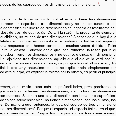
{1}
es decir, de los cuerpos de tres dimensiones, tridimensional
.
lar aquí de la razón por la cual el espacio tiene tres dimensiones
al parecer, un espacio de tres dimensiones y no uno de cuatro, o de
e geométrico el número de dimensiones del espacio es totalmente equ
dos, de tres, de cuatro, &c. De ahí la razón, la pregunta de siempr
lidiano, un mundo de tres dimensiones? A pesar de que hoy día, a 
elatividad, todo el mundo está acostumbrado a hablar del espaci
 una respuesta, que hemos comentado muchas veces, debida a Poin
n círculo vicioso. Poincaré decía que, seguramente, la razón por la 
s rodea– tiene tres dimensiones y no cuatro, o cinco, o n-dimensione
si el ojo tiene tres dimensiones, aquello que el ojo ve lo verá segú
rdábamos en una tesela anterior, de por qué los caballos corren, dice
 dialelo circular y, naturalmente, esto no explica nada, simplemente p
por otro cuerpo, es explicar lo mismo por lo mismo, es pedir el principi
emos, aunque sin entrar más en profundidades, presupondremos s
erpos son los que tienen tres dimensiones, y si no hay tres dimensio
on cuerpos. Si tienen una sola dimensión son líneas, no superficies 
ntonces son adimensionales, no tienen dimensiones, son los puntos, lo
. De manera que, entonces, la idea del cuerpo de tres dimensione
e tres dimensiones? Porque el espacio –el espacio físico– es el que 
erpos, sencillamente. Porque los cuerpos son de tres dimensiones