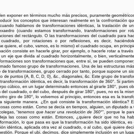
eden exponer en términos mucho más precisos, puramente geométricos
oducir los conceptos que interesan realmente en la confrontación 
, cuando hablamos de transformaciones idénticas, la traslación de un
aedro (cuando estamos transformando, transformaciones por rotaci
ciones del rectángulo. O las transformaciones del cuadrado para hac
cuadrado, por rotaciones o por reflexiones, es decir, haciéndol
 se quiere, el cubo, vamos, es lo mismo) el cuadrado ocupa, en princip
mación consiste en hacerle girar, por ejemplo, o hacerle rotar a travé
n eje que divida al cuadrado horizontalmente, o bien, verticalmente
sformaciones son transformaciones que, entre sí, se pueden componer
lamado famoso grupo de transformaciones. Una de las estructuras más
o de transformaciones, grupo cerrado por tanto, porque supone un si
to de puntos {A, B, C, D, 0}, &c., diagonales, &c. Este grupo de trans
 transformación idéntica, es decir, la transformación de 360°. Si part
erpo cúbico, en un lugar determinado entonces al girarle 180°, pues 
n del cuadrado, o del cubo, después de girar 180°, pues, no es la mism
otro giro de 180°, lo volvemos al principio, entonces esa es la transf
la siguiente manera. ¿En qué consiste la transformación idéntica? 
 cosas como están. Como se decía en tiempos, alguien, un diputado a 
olegas, “
tenemos que hacer una revolución de 360°
”, porque le pa
deja las cosas como están. Entonces, ¿quiere decir que no ha ha
ormación, lo que pasa es que la transformación ha sido idéntica, es
ón idéntica, aplicada otra vez al cuadrado, o al cubo, qué quiere dec
uestión. Porque el ubi, decimos, dice simplemente inclusión en un lug