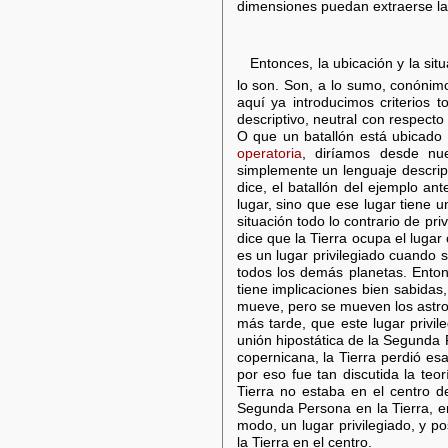
dimensiones puedan extraerse las
Entonces, la ubicación y la si
lo son. Son, a lo sumo, conónim
aquí ya introducimos criterios 
descriptivo, neutral con respecto
O que un batallón está ubicado
operatoria
, diríamos desde nue
simplemente un lenguaje descript
dice, el batallón del ejemplo an
lugar, sino que ese lugar tiene un
situación todo lo contrario de pr
dice que la Tierra ocupa el lugar 
es un lugar privilegiado cuando s
todos los demás planetas. Entonc
tiene implicaciones bien sabidas,
mueve, pero se mueven los astro
más tarde, que este lugar privil
unión hipostática de la Segunda 
copernicana, la Tierra perdió esa
por eso fue tan discutida la teor
Tierra no estaba en el centro d
Segunda Persona en la Tierra, en
modo, un lugar privilegiado, y po
la Tierra en el centro.