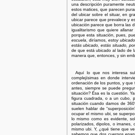
una descripción puramente neutr
estos matices, que parecen pura
del ubicar sobre el situar, en 
ubicar parece que prevalece y es
ubicación parece que borra las di
igualitarismo que quiere allanar 
porque esta situación, pues, pu
escuela
, diríamos,
estoy ubicado
estás ubicado, estás situado, po
de que está ubicado al lado de l
manera que, entonces, y sin emba
Aquí lo que nos interesa sub
complejísimas en donde intervie
ordenación de los puntos, y que 
antes, siempre se puede pregun
situación? Ésa es la cuestión. 
figura cuadrada, o a un cubo, 
situación cuando damos de 360°
suelen hablar de “superposición”
ocupar el mismo ubi, se superpon
lo mismo como es evidente, sob
polarizados, dipolos, o imanes,
mismo ubi. Y, ¿qué tiene que ve
sabemos que dos cuerpos enant