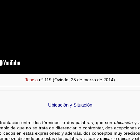
Tesela
nº 119 (Oviedo, 25 de marzo de 2014)
Ubicación y Situación
frontación entre dos términos, o dos palabras, que son
ubicación
y
plo de que no se trata de diferenciar, o confrontar, dos acepciones 
plicados en estas expresiones; y además, dos conceptos muy precisos
empiezo diciendo que estas dos palabras, situar y ubicar, o ubicar y sit