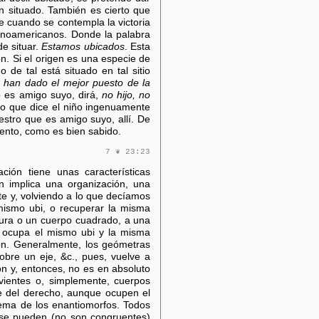
n situado. También es cierto que
 cuando se contempla la victoria
panoamericanos. Donde la palabra
e situar.
Estamos ubicados
. Esta
ón. Si el origen es una especie de
o de tal está situado en tal sitio
 han dado el mejor puesto de la
o es amigo suyo, dirá,
no hijo, no
lo que dice el niño ingenuamente
estro que es amigo suyo, allí. De
iento, como es bien sabido.
7 ❦ 23:23
ción tiene unas características
ón implica una organización, una
te y, volviendo a lo que decíamos
mismo ubi, o recuperar la misma
gura o un cuerpo cuadrado, a una
e ocupa el mismo ubi y la misma
ón. Generalmente, los geómetras
sobre un eje, &c., pues, vuelve a
ón y, entonces, no es en absoluto
vientes o, simplemente, cuerpos
ue del derecho, aunque ocupen el
lema de los enantiomorfos. Todos
se pueden (no son congruentes)