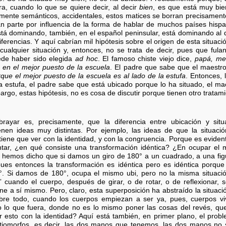
a, cuando lo que se quiere decir, al decir
bien
, es que está muy bie
mente semánticos, accidentales, estos matices se borran precisamente
gran parte por influencia de la forma de hablar de muchos países his
tá dominando, también, en el español peninsular, está dominando al d
ferencias. Y aquí cabrían mil hipótesis sobre el origen de esta situaci
cualquier situación y, entonces, no se trata de decir, pues que fulan
ede haber sido elegida
ad hoc
. El famoso chiste viejo dice,
papá, me
 en el mejor puesto de la escuela
. El padre que sabe que el maestr
rque el mejor puesto de la escuela es al lado de la estufa
. Entonces, 
a estufa, el padre sabe que está ubicado porque lo ha situado, el ma
rgo, estas hipótesis, no es cosa de discutir porque tienen otro tratam
rayar es, precisamente, que la diferencia entre ubicación y situa
nen ideas muy distintas. Por ejemplo, las ideas de que la situaci
tiene que ver con la identidad, y con la congruencia. Porque es eviden
tar, ¿en qué consiste una transformación idéntica? ¿En ocupar el 
Ya hemos dicho que si damos un giro de 180° a un cuadrado, a una fi
pues entonces la transformación es idéntica pero es idéntica porqu
. Si damos de 180°, ocupa el mismo ubi, pero no la misma situaci
 cuando el cuerpo, después de girar, o de rotar, o de reflexionar, 
e a sí mismo. Pero, claro, esta superposición ha abstraído la situaci
re todo, cuando los cuerpos empiezan a ser ya, pues, cuerpos vi
 o lo que fuera, donde no es lo mismo poner las cosas del revés, q
r esto con la identidad? Aquí está también, en primer plano, el prob
iomorfos, es decir, las dos manos que tenemos, las dos manos no 