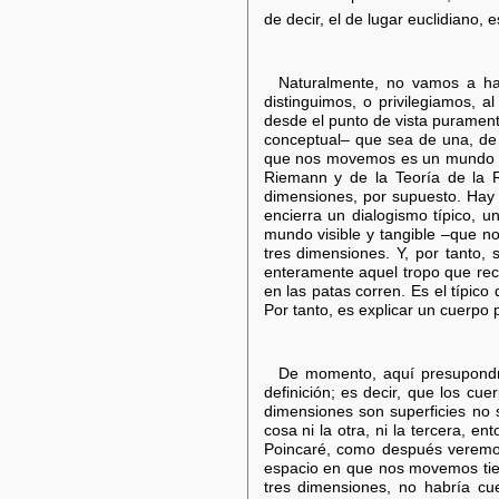
de decir, el de lugar euclidiano, 
Naturalmente, no vamos a hab
distinguimos, o privilegiamos, 
desde el punto de vista purament
conceptual– que sea de una, de 
que nos movemos es un mundo euc
Riemann y de la Teoría de la R
dimensiones, por supuesto. Hay
encierra un dialogismo típico, u
mundo visible y tangible –que no
tres dimensiones. Y, por tanto, 
enteramente aquel tropo que reco
en las patas corren. Es el típico
Por tanto, es explicar un cuerpo 
De momento, aquí presupondr
definición; es decir, que los cu
dimensiones son superficies no s
cosa ni la otra, ni la tercera, e
Poincaré, como después veremos
espacio en que nos movemos tien
tres dimensiones, no habría cu