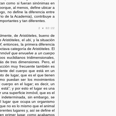
izan como si fueran sinónimas en
 porque, al menos, define ubicar a
go, no define la diferencia entre
io de la Academia), contribuye a
mportantes y tan diferentes.
2 ❦ 02:22
ralmente, de Aristóteles, bueno de
 Aristóteles, el
ubi
, y la situación
, entonces, la primera diferencia
octava categoría de Aristóteles. El
 inmóvil que envuelve a un cuerpo
os euclidianos tridimensionales,
ás de tres dimensiones. Pero, el
raducción muy frecuente también es
idente del cuerpo que está en un
to de lugar, que es el que tienen
 como puedan ser los movimientos
l cuerpo en el lugar; es decir, un
 está”; y por esto el lugar es una
 una superficie inmóvil, que es el
ir, indeterminada, sin embargo, se
el lugar que ocupa un organismo
, que no es lo mismo que el animal
rentes lugares y, así se define el
y en primer lugar, como acabamos