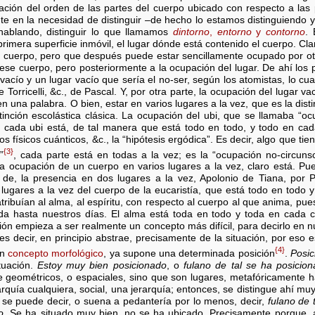
ración del orden de las partes del cuerpo ubicado con respecto a las 
e en la necesidad de distinguir –de hecho lo estamos distinguiendo ya
ablando, distinguir lo que llamamos
dintorno
,
entorno
y
contorno
. 
primera superficie inmóvil, el lugar dónde está contenido el cuerpo. Cl
cuerpo, pero que después puede estar sencillamente ocupado por otr
se cuerpo, pero posteriormente a la ocupación del lugar. De ahí los
 vacío y un lugar vacío que sería el no-ser, según los atomistas, lo cu
 Torricelli, &c., de Pascal. Y, por otra parte, la ocupación del lugar vací
en una palabra. O bien, estar en varios lugares a la vez, que es la dist
tinción escolástica clásica. La ocupación del ubi, que se llamaba “ocu
 cada ubi está, de tal manera que está todo en todo, y todo en ca
os físicos cuánticos, &c., la “hipótesis ergódica”. Es decir, algo que t
{3}
”
, cada parte está en todas a la vez; es la “ocupación no-circunsc
 la ocupación de un cuerpo en varios lugares a la vez, claro está. Pue
de, la presencia en dos lugares a la vez, Apolonio de Tiana, por P
 lugares a la vez del cuerpo de la eucaristía, que está todo en todo 
ribuían al alma, al espíritu, con respecto al cuerpo al que anima, pu
mpida hasta nuestros días. El alma está toda en todo y toda en cada 
ción empieza a ser realmente un concepto más difícil, para decirlo en 
 es decir, en principio abstrae, precisamente de la situación, por eso es
{4}
un
concepto morfológico
, ya supone una determinada posición
.
Posic
tuación.
Estoy muy bien posicionado
, o
fulano de tal se ha posicio
 geométricos, o espaciales, sino que son lugares, metafóricamente h
arquía cualquiera, social, una jerarquía; entonces, se distingue ahí muy 
 se puede decir, o suena a pedantería por lo menos, decir,
fulano de 
o
. Se ha situado muy bien, no se ha ubicado. Precisamente porque, 