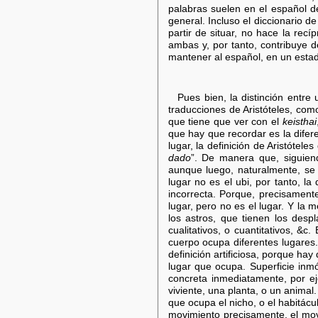
palabras suelen en el español d
general. Incluso el diccionario d
partir de situar, no hace la rec
ambas y, por tanto, contribuye 
mantener al español, en un estad
Pues bien, la distinción entre
traducciones de Aristóteles, como
que tiene que ver con el
keisthai
que hay que recordar es la difer
lugar, la definición de Aristótele
dado
”. De manera que, siguiend
aunque luego, naturalmente, se 
lugar no es el ubi, por tanto, la
incorrecta. Porque, precisament
lugar, pero no es el lugar. Y la
los astros, que tienen los desp
cualitativos, o cuantitativos, &c
cuerpo ocupa diferentes lugares. 
definición artificiosa, porque ha
lugar que ocupa. Superficie inmóv
concreta inmediatamente, por e
viviente, una planta, o un animal
que ocupa el nicho, o el habitácu
movimiento precisamente, el mov