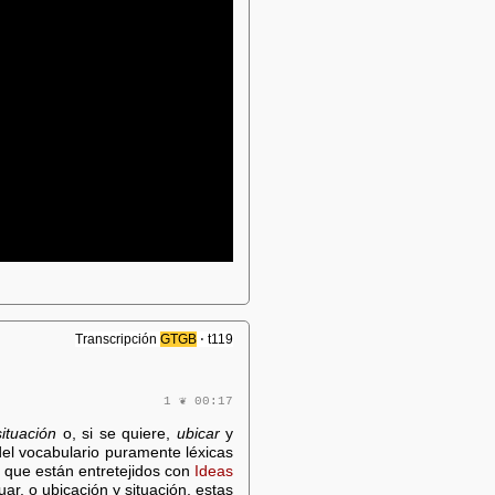
Transcripción
GTGB
⋅ t119
1 ❦ 00:17
situación
o, si se quiere,
ubicar
y
del vocabulario puramente léxicas
 que están entretejidos con
Ideas
uar, o ubicación y situación, estas