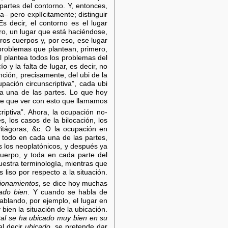
partes del contorno. Y, entonces,
– pero explícitamente; distinguir
Es decir, el contorno es el lugar
aro, un lugar que está haciéndose,
os cuerpos y, por eso, ese lugar
 problemas que plantean, primero,
al plantea todos los problemas del
o y la falta de lugar, es decir, no
inción, precisamente, del ubi de la
pación circunscriptiva”, cada ubi
da una de las partes. Lo que hoy
iene que ver con esto que llamamos
riptiva”. Ahora, la ocupación no-
s, los casos de la bilocación, los
itágoras, &c. O la ocupación en
y todo en cada una de las partes,
es los neoplatónicos, y después ya
cuerpo, y toda en cada parte del
nuestra terminología, mientras que
 liso por respecto a la situación.
ionamientos
, se dice hoy muchas
nado bien
. Y cuando se habla de
ablando, por ejemplo, el lugar en
bien la situación de la ubicación.
tal se ha ubicado muy bien en su
al decir
ubicado
, se pretende dar