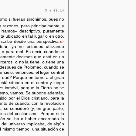
5 ❦ 09:14
como si fueran sinónimos, pues no
 razones, pero principalmente, y
diríamos– descriptivo, puramente
tá ubicado en tal lugar o en otro.
escribe desde una perspectiva
α-
tuar, ya no estamos utilizando
n o para mal. Es decir, cuando se
 solamente decimos que está en un
erceros, o no la tiene, o tiene una
, y después de Ptolomeo, cuando se
r cielo, entonces, el lugar central
or qué? Porque en torno a él giran
está situada en el centro y luego
es inmóvil, porque la Tierra no se
trismo, vamos. Se supone además,
do por el Dios cristiano, para la
unto de cuando, con la revolución
s, se consideró (y, en gran parte,
ios del cristianismo. Porque si la
azón se iba a haber encarnado la
 del universo implicaba, de algún
 al mismo tiempo, una situación de