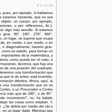
6 ❦ 13:09
, pues, por ejemplo, si hablamos
que estamos haciendo, que no sea
 objeto, un cuerpo, por ejemplo,
ones, o por reflexiones, &c.),
er algo más sencillo. Si estamos
e girar, 90°, 180°, 270°, 360°,
io, un lugar, se supone que ocupa
s de, en medio, o por medio, o en
, o diagonalmente, hacerlo girar.
, como es sabido, para formar un
 importantes de la matemática, y
stema, como pueda ser el cubo, o
formaciones, decimos, que hay una
imos de una posición del cuadrado,
obtenemos una transformación que
a que la de antes; está invertido,
ormación idéntica. Ahora, aquí, la
Es una transformación que no es
Cortes, o un Procurador a Cortes
recía más que de 180°, o de 90°.
bido movimiento?, no, ha habido
 dejar las cosas como estaban. Y,
ir. ¿Se define por medio del ubi o
ar, en un lugar dado. Mientras que