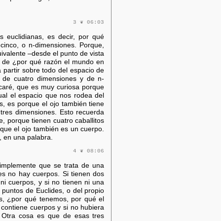
3 ❦ 06:03
 euclidianas, es decir, por qué
 cinco, o n-dimensiones. Porque,
ivalente –desde el punto de vista
e, de ¿por qué razón el mundo en
partir sobre todo del espacio de
o de cuatro dimensiones y de n-
caré, que es muy curiosa porque
cual el espacio que nos rodea del
s, es porque el ojo también tiene
n tres dimensiones. Esto recuerda
, porque tienen cuatro caballitos
orque el ojo también es un cuerpo.
o, en una palabra.
4 ❦ 08:06
implemente que se trata de una
nes no hay cuerpos. Si tienen dos
ni cuerpos, y si no tienen ni una
s puntos de Euclides, o del propio
s, ¿por qué tenemos, por qué el
contiene cuerpos y si no hubiera
. Otra cosa es que de esas tres