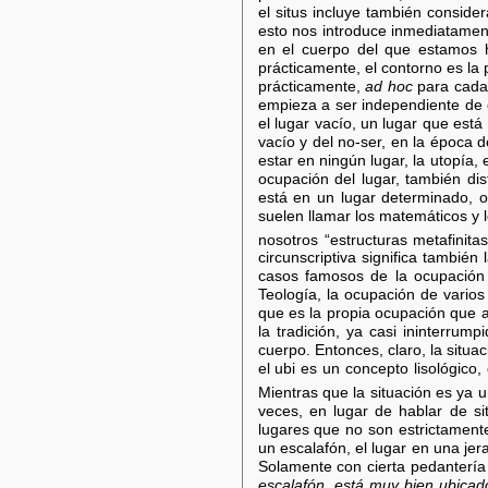
el situs incluye también conside
esto nos introduce inmediatament
en el cuerpo del que estamos h
prácticamente, el contorno es la 
prácticamente,
ad hoc
para cada 
empieza a ser independiente de e
el lugar vacío, un lugar que está
vacío y del no-ser, en la época de
estar en ningún lugar, la utopía, 
ocupación del lugar, también dis
está en un lugar determinado, o
suelen llamar los matemáticos y l
nosotros “estructuras metafinitas
circunscriptiva significa también
casos famosos de la ocupación 
Teología, la ocupación de varios
que es la propia ocupación que at
la tradición, ya casi ininterru
cuerpo. Entonces, claro, la situa
el ubi es un concepto lisológico,
Mientras que la situación es ya 
veces, en lugar de hablar de si
lugares que no son estrictamente
un escalafón, el lugar en una jer
Solamente con cierta pedantería
escalafón
,
está muy bien ubicad