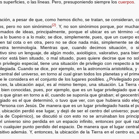
 superficies, o las líneas. Pero, presuponiendo siempre los
cuerpos
.
tuación, a pesar de que, como hemos dicho, se tratan, se consideran, 
{2}
os, pero no son sinónimos
. Y, no son sinónimos porque, por muchas
tomados de ideas, principalmente, porque el ubicar es un término –
 a lo bueno o a lo malo; se dice, simplemente, pues, que un cuerpo es
 en tal cota o en otra, pero no se dice nada más, simplemente se d
stra terminología. Mientras que, cuando decimos situación, o si
ivo sino un lenguaje, de algún modo, axiológico, valorativo, para bie
terior está bien situado, o mal situado, pues quiere decirse que no
 privilegio especial, tiene una situación de privilegio con respecto a t
ivilegiada. Cuando se dice, por ejemplo, en la astronomía aristotélica
central del universo, en torno al cual giran todos los planetas y el prime
e le considera en el conjunto de los lugares posibles. ¿Privilegiado p
es, la ubicación aquí, es al mismo tiempo, una situación. La Tierra 
 bien conocidas, pues, por ejemplo, que es un lugar privilegiado que 
s que giran en torno a él, cuando se suponía que giraban; el geocen
egiado es el que determinó, o tuvo que ver, con que hubiera sido elegi
Persona con Jesús. De manera que es un lugar privilegiado hasta el p
 ubicación perdió ese lugar, y dejó de ser el centro del universo; pue
ía de Copérnico), se discutió si con esto no se arruinaban los princip
el universo sino perdida en un espacio infinito, entonces por qué r
 cualquier punto perdido del espacio. De manera que el lugar central
sitivo además. Y, entonces, la ubicación de la Tierra en el centro es,