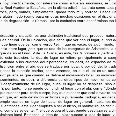
e hoy, prácticamente, considerarse como si fueran sinónimas, se util
e la Real Academia Española, en la última edición, las trata como tales
íproca, pero, vamos, simplemente, queda todo muy borroso. Desde lue
de algún modo (como pasa en otras muchas ocasiones en el diccionar
o de degradación –diríamos– por la confusión entre dos términos tan i
 ubicación y situación es una distinción tradicional que procede, natu
 es natural. De la ubicación, que tiene que ver con el lugar, el
pou
de
, que tiene que ver con el verbo
keimi
, que es yacer, de algún modo. Y
encia entre lugar,
pou
, que es una de las categorías de Aristóteles, la 
s que da en el Libro IV de
La Física
, es ésta, “
es la primera superficie
o esta tradición, la idea de lugar se refiere principalmente a cuerp
extienda a los cuerpos del hiperespacio, es decir, de espacios de m
 distinción entre el ubi, que se traduce por lugar, o por dónde; la t
e, toda la cuestión estriba, como veremos, en que el ubi es un acc
 mejor prueba es que cuando se define el movimiento local, un movimien
lazamientos, es decir, a diferencia de otros tipos de movimientos
. El desplazamiento de un lugar, pues, el lugar no se desplaza, sino e
Y, por tanto, no se puede confundir el lugar con el ubi, con el “dónde
y que suponer para cada cuerpo, hay que suponer que está envuelto por
il que, en esta definición artificiosa y puramente lisológica, es dec
jemplo cuando en lugar de hablar de lugar en general, hablamos d
. Y, entonces, este lugar empieza a ser el nicho, el habitáculo, es decir
lo, como es evidente. Y, el que ocupa el lugar, puede desplazarse a dife
imiento local. Entonces, la idea de ubicar supone la idea de lugar, 