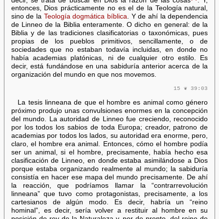
entonces, Dios prácticamente no es el de la Teología natural,
sino de la
Teología dogmática bíblica
. Y de ahí la dependencia
de Linneo de la Biblia enteramente. O dicho en general: de la
Biblia y de las tradiciones clasificatorias o taxonómicas, pues
propias de los pueblos primitivos, sencillamente, o de
sociedades que no estaban todavía incluidas, en donde no
había academias platónicas, ni de cualquier otro estilo. Es
decir, está fundándose en una sabiduría anterior acerca de la
organización del mundo en que nos movemos.
15 ❦ 39:03
La tesis linneana de que el hombre es animal como género
próximo produjo unas convulsiones enormes en la concepción
del mundo. La autoridad de Linneo fue creciendo, reconocido
por los todos los sabios de toda Europa; creador, patrono de
academias por todos los lados, su autoridad era enorme, pero,
claro, el hombre era animal. Entonces, cómo el hombre podía
ser un animal, si el hombre, precisamente, había hecho esa
clasificación de Linneo, en donde estaba asimilándose a Dios
porque estaba organizando realmente al mundo; la sabiduría
consistía en hacer ese mapa del mundo precisamente. De ahí
la reacción, que podríamos llamar la “contrarrevolución
linneana” que tuvo como protagonistas, precisamente, a los
cartesianos de algún modo. Es decir, habría un “reino
hominal”, es decir, sería volver a restituir al hombre en su
posición de rey de la Naturaleza y, por de pronto, del reino de