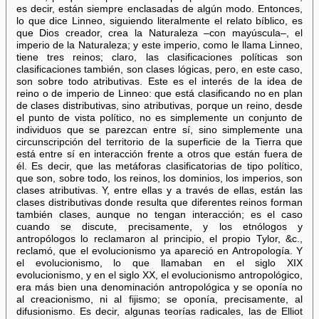
es decir, están siempre enclasadas de algún modo. Entonces,
lo que dice Linneo, siguiendo literalmente el relato bíblico, es
que Dios creador, crea la Naturaleza –con mayúscula–, el
imperio de la Naturaleza; y este imperio, como le llama Linneo,
tiene tres reinos; claro, las clasificaciones políticas son
clasificaciones también, son clases lógicas, pero, en este caso,
son sobre todo atributivas. Este es el interés de la idea de
reino o de imperio de Linneo: que está clasificando no en plan
de clases distributivas, sino atributivas, porque un reino, desde
el punto de vista político, no es simplemente un conjunto de
individuos que se parezcan entre sí, sino simplemente una
circunscripción del territorio de la superficie de la Tierra que
está entre sí en interacción frente a otros que están fuera de
él. Es decir, que las metáforas clasificatorias de tipo político,
que son, sobre todo, los reinos, los dominios, los imperios, son
clases atributivas. Y, entre ellas y a través de ellas, están las
clases distributivas donde resulta que diferentes reinos forman
también clases, aunque no tengan interacción; es el caso
cuando se discute, precisamente, y los etnólogos y
antropólogos lo reclamaron al principio, el propio Tylor, &c.,
reclamó, que el evolucionismo ya apareció en Antropología. Y
el evolucionismo, lo que llamaban en el siglo XIX
evolucionismo, y en el siglo XX, el evolucionismo antropológico,
era más bien una denominación antropológica y se oponía no
al creacionismo, ni al fijismo; se oponía, precisamente, al
difusionismo. Es decir, algunas teorías radicales, las de Elliot