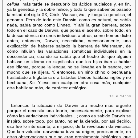
cellula
, más tarde se descubrió los ácidos nucleicos y, en fin,
ya la genética y la doble hélice, y todo lo que sabemos pasado
la mitad del siglo XX, Crick, Watson, &c., y luego la genética, el
genoma. Pero de todo esto Darwin, como es natural, no sabía
nada, sabía tanto como Linneo. Y ahí la gran barrera, sobre
todo en el caso de Darwin, que ponía el acento, sobre todo, en
la descendencia de unos individuos a otros, como hemos dicho
antes; entonces, Darwin, necesitaba, necesariamente, una
explicación de haberse saltado la barrera de Weismann, de
cómo influían las variaciones somáticas individuales en la
descendencia, cuando se sabía que el hecho de que alguien
hablase un idioma no significaba que los hijos iban a hablar
ese idioma, porque la lengua no se llevaba en la sangre, por
mucho que se dijera. Y, entonces, un niño chino o bechuana
trasladado a Inglaterra o a Estados Unidos hablaba inglés y no
bechuana, &c. Y eso con cualquier otra cosa más, cualquier
otra habilidad más, de carácter etológico.
18 ❦ 54:58
Entonces la situación de Darwin era mucho más urgente
porque él necesita una teoría, necesariamente, para explicar
cómo las variaciones individuales…; como es sabido Darwin se
inspiró, sobre todo, por tanto, no en la ciencia, por así decirlo,
eso fue lo interesante, a mi juicio, de la revolución darwiniana.
Que la revolución darwiniana tuvo su origen, precisamente, en
otras observaciones que no eran propiamente biológicas, que