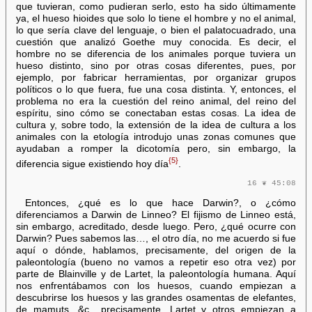
que tuvieran, como pudieran serlo, esto ha sido últimamente
ya, el hueso hioides que solo lo tiene el hombre y no el animal,
lo que sería clave del lenguaje, o bien el palatocuadrado, una
cuestión que analizó Goethe muy conocida. Es decir, el
hombre no se diferencia de los animales porque tuviera un
hueso distinto, sino por otras cosas diferentes, pues, por
ejemplo, por fabricar herramientas, por organizar grupos
políticos o lo que fuera, fue una cosa distinta. Y, entonces, el
problema no era la cuestión del reino animal, del reino del
espíritu, sino cómo se conectaban estas cosas. La idea de
cultura y, sobre todo, la extensión de la idea de cultura a los
animales con la etología introdujo unas zonas comunes que
ayudaban a romper la dicotomía pero, sin embargo, la
{5}
diferencia sigue existiendo hoy día
.
16 ❦ 45:08
Entonces, ¿qué es lo que hace Darwin?, o ¿cómo
diferenciamos a Darwin de Linneo? El fijismo de Linneo está,
sin embargo, acreditado, desde luego. Pero, ¿qué ocurre con
Darwin? Pues sabemos las…, el otro día, no me acuerdo si fue
aquí o dónde, hablamos, precisamente, del origen de la
paleontología (bueno no vamos a repetir eso otra vez) por
parte de Blainville y de Lartet, la paleontología humana. Aquí
nos enfrentábamos con los huesos, cuando empiezan a
descubrirse los huesos y las grandes osamentas de elefantes,
de mamuts, &c., precisamente, Lartet y otros empiezan a