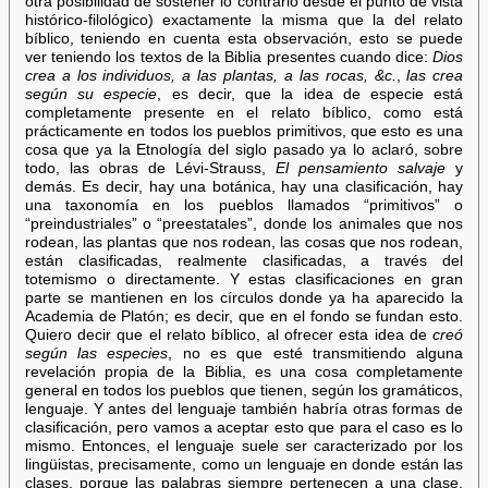
otra posibilidad de sostener lo contrario desde el punto de vista
histórico-filológico) exactamente la misma que la del relato
bíblico, teniendo en cuenta esta observación, esto se puede
ver teniendo los textos de la Biblia presentes cuando dice:
Dios
crea a los individuos, a las plantas, a las rocas, &c.
,
las crea
según su especie
, es decir, que la idea de especie está
completamente presente en el relato bíblico, como está
prácticamente en todos los pueblos primitivos, que esto es una
cosa que ya la Etnología del siglo pasado ya lo aclaró, sobre
todo, las obras de Lévi-Strauss,
El pensamiento salvaje
y
demás. Es decir, hay una botánica, hay una clasificación, hay
una taxonomía en los pueblos llamados “primitivos” o
“preindustriales” o “preestatales”, donde los animales que nos
rodean, las plantas que nos rodean, las cosas que nos rodean,
están clasificadas, realmente clasificadas, a través del
totemismo o directamente. Y estas clasificaciones en gran
parte se mantienen en los círculos donde ya ha aparecido la
Academia de Platón; es decir, que en el fondo se fundan esto.
Quiero decir que el relato bíblico, al ofrecer esta idea de
creó
según las especies
, no es que esté transmitiendo alguna
revelación propia de la Biblia, es una cosa completamente
general en todos los pueblos que tienen, según los gramáticos,
lenguaje. Y antes del lenguaje también habría otras formas de
clasificación, pero vamos a aceptar esto que para el caso es lo
mismo. Entonces, el lenguaje suele ser caracterizado por los
lingüistas, precisamente, como un lenguaje en donde están las
clases, porque las palabras siempre pertenecen a una clase,