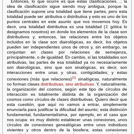
Entonces, lo que ocurre es que estas clasificaciones…; la
idea de clasificación sigue siendo muy ambigua, porque la
clasificación supone una totalidad que tiene partes, pero esta
totalidad puede ser atributiva o distributiva y esto es uno de los
puntos centrales en este asunto que nos movemos hoy. Es
decir, una totalidad distributiva es una totalidad (𝔗 gótica lo
designamos nosotros) en donde los elementos de la clase son
distributivos y, entonces, las relaciones entre los objetos
incluidos en la clase son diairológicas, es decir, los objetos
pueden ser independientes unos de otros y, sin embargo, se
conjuntan en clases por relaciones de semejanza,
principalmente, o de igualdad. En cambio, si las totalidades son
atributivas, las partes de esa totalidad ya no necesariamente
son diairológicas, sino que son sinalógicas, es decir, son
interacciones entre unas y otras, contigüidades; y estas
{1}
conexiones (más que relaciones)
sinalógicas, naturalmente
no forman clases
distributivas, sino atributivas
. Y, naturalmente,
la organización del cosmos, según este tipo de círculos de
interacción es totalmente distinta de la organización del
cosmos como círculos de clases distributivas. Quiero decir que
esta cuestión, que aquí no vamos a entrar, simplemente
enunciarla para justificar la dificultad del asunto; esta distinción
fundamental, fundamentalísima, por ejemplo, en el caso que
nos ocupa: es muy distinto establecer unas conexiones, unos
círculos de conexiones genealógicas entre unos individuos
vivientes y otros dentro de la biosfera; estas conexiones