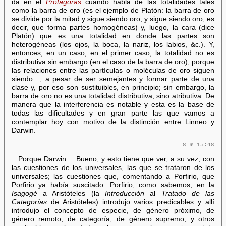
da en el
Protágoras
cuando habla de las totalidades tales
como la barra de oro (es el ejemplo de Platón: la barra de oro
se divide por la mitad y sigue siendo oro, y sigue siendo oro, es
decir, que forma partes homogéneas) y, luego, la cara (dice
Platón) que es una totalidad en donde las partes son
heterogéneas (los ojos, la boca, la nariz, los labios, &c.). Y,
entonces, en un caso, en el primer caso, la totalidad no es
distributiva sin embargo (en el caso de la barra de oro), porque
las relaciones entre las partículas o moléculas de oro siguen
siendo…, a pesar de ser semejantes y formar parte de una
clase y, por eso son sustituibles, en principio; sin embargo, la
barra de oro no es una totalidad distributiva, sino atributiva. De
manera que la interferencia es notable y esta es la base de
todas las dificultades y en gran parte las que vamos a
contemplar hoy con motivo de la distinción entre Linneo y
Darwin.
8 ❦ 15:48
Porque Darwin… Bueno, y esto tiene que ver, a su vez, con
las cuestiones de los universales, las que se trataron de los
universales; las cuestiones que, comentando a Porfirio, que
Porfirio ya había suscitado. Porfirio, como sabemos, en la
Isagogé
a Aristóteles (la
Introducción
al
Tratado de las
Categorías
de Aristóteles) introdujo varios predicables y allí
introdujo el concepto de especie, de género próximo, de
género remoto, de categoría, de género supremo, y otros