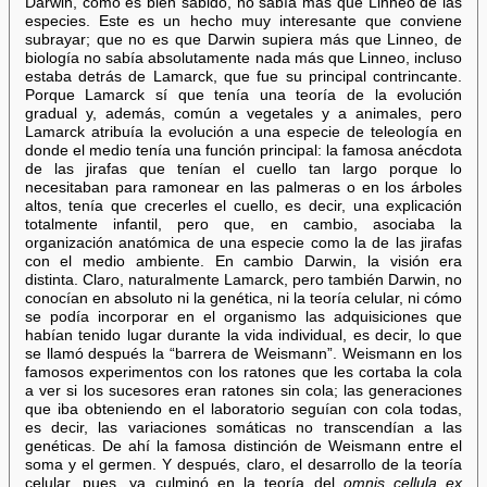
Darwin, como es bien sabido, no sabía más que Linneo de las
especies. Este es un hecho muy interesante que conviene
subrayar; que no es que Darwin supiera más que Linneo, de
biología no sabía absolutamente nada más que Linneo, incluso
estaba detrás de Lamarck, que fue su principal contrincante.
Porque Lamarck sí que tenía una teoría de la evolución
gradual y, además, común a vegetales y a animales, pero
Lamarck atribuía la evolución a una especie de teleología en
donde el medio tenía una función principal: la famosa anécdota
de las jirafas que tenían el cuello tan largo porque lo
necesitaban para ramonear en las palmeras o en los árboles
altos, tenía que crecerles el cuello, es decir, una explicación
totalmente infantil, pero que, en cambio, asociaba la
organización anatómica de una especie como la de las jirafas
con el medio ambiente. En cambio Darwin, la visión era
distinta. Claro, naturalmente Lamarck, pero también Darwin, no
conocían en absoluto ni la genética, ni la teoría celular, ni cómo
se podía incorporar en el organismo las adquisiciones que
habían tenido lugar durante la vida individual, es decir, lo que
se llamó después la “barrera de Weismann”. Weismann en los
famosos experimentos con los ratones que les cortaba la cola
a ver si los sucesores eran ratones sin cola; las generaciones
que iba obteniendo en el laboratorio seguían con cola todas,
es decir, las variaciones somáticas no transcendían a las
genéticas. De ahí la famosa distinción de Weismann entre el
soma y el germen. Y después, claro, el desarrollo de la teoría
celular, pues, ya culminó en la teoría del
omnis cellula ex