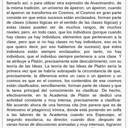
llamarlo así, o para utilizar otra expresión de Anaximandro, de
la misma tradición, un universo de ápeiron, un ápeiron; cuando
el ápeiron se transforma en Cosmos, el Cosmos en gran parte
consiste en que estos sucesos están enclasados, forman parte
de clases (clases lógicas en el sentido de las clases lógicas) y
estas clases pueden ser de muchos rangos, de muchos
niveles; pero, en todo caso, que los individuos (porque cuando
hay clases ya hay individuos, elementos que pertenecen a la
clase, pero que si no hay clases no hay individuos, eso es lo
que quiero decir, por eso hablamos de sucesos) que estos
individuos están siempre enclasados; por tanto, no hay
individuos, que el individuo siempre pertenece a una clase. Y
se atribuye a Platón, precisamente este descubrimiento, con su
teoría de las Ideas. La teoría de las Ideas de Platón sería la
primera vez que se habría subrayado la circunstancia de que,
precisamente, la diferencia entre un caos o un ápeiron y un
cosmos es que en el cosmos, los contenidos de ese cosmos
están clasificados, sencillamente; forman parte de clases y que
la tarea principal del conocimiento es clasificar. De hecho,
efectivamente, en la Academia de Platón se dedicó una
actividad constante y muy intensa, precisamente a clasificar.
Me acuerdo ahora de una famosa cita (me parece que es de
Aristoxeno el pitagórico) irónica, donde está poniendo en solfa
a las labores de la Academia cuando era Espeusipo, el
segundo escolarca, su director, cuando dice:
después de
varias horas de discusiones animadas y muy intensas, lograron