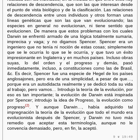
relaciones de descendencia, que son las que interesan desde
el punto de vista biológico y de la clasificación. Las relaciones
de descendencia entre unos individuos y otros forman unas
líneas genéticas que son las que van evolucionando; las
especies en general no evolucionan, ni tiene sentido que
evolucionen. De manera que estos problemas con los cuales
Darwin se enfrentó armado de una lógica totalmente sumaria,
imprecisa y vaga; y no digamos Spencer. Spencer era un
ingeniero que no tenía ni noción de estas cosas; simplemente
que se le ocurría lo que se le ocurría, y que tuvo un éxito
impresionante en Inglaterra y en muchos países. Incluso obras
suyas, lo del orden y el progreso y demás, pasó
inmediatamente, incluso, a constituciones como las de Brasil,
&c. Es decir, Spencer fue una especie de Hegel de los países
anglosajones, pero era de una simplicidad, a pesar de que…,
porque era un autodidacta realmente y se dedicó toda su vida
al trabajo, pero vamos… Introdujo la teoría de la evolución, por
eso es tan importante; la evolución de Darwin está inspirada
por Spencer; introdujo la idea de Progreso, la evolución como
{2}
progreso
. Y aunque Darwin…, había adquirido tal
impregnación la teoría de la evolución que todo el mundo era
evolucionista después de Spencer, y Darwin no tuvo más
remedio que aceptar esta terminología, aunque no le
convencía demasiado, pero, en fin, la aceptó.
9 ❦ 19:49