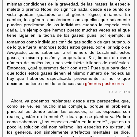
mismas condiciones de la gravedad, de las masas; la especie
maleta o premio Nobel no significa nada; desde ese punto de
vista quedan igualados en el género lógico, diríamos. En
cambio, los géneros posteriores son aquellos que solamente
pueden predicarse de los individuos cuando la especie está
dada. Un ejemplo que hemos puesto muchas veces es el que
tiene lugar en la teoría de los gases; pues, por ejemplo, si
3
tomamos como individuos cm
de gas sodio o de gas butano, o
de lo que fuera, entonces todos estos gases, por el principio de
Avogrado, como sabemos, o el número de Loschmidt, estos
gases, a misma presión y temperatura, &c., tienen el mismo
número de moléculas, unos veintisiete trillones de moléculas.
Entonces, ¿qué queremos decir con esto? Pues que para decir
que todos estos gases tienen el mismo número de moléculas
hay que haberlos especificado previamente, si no lo que
decimos no tiene sentido; entonces son
géneros posteriores
.
10 ❦ 22:48
Ahora ya podemos replantear desde esta perspectiva que,
como se ve, es mucho más compleja, porque el problema
principal es dónde están las especies; si las especies son
reales, ¿están en la mente?, ideas que se planteó ya Porfirio
como sabemos. ¿Las especies están en la mente?, que es un
poco la solución del nominalismo: las especies no existen, ni
los géneros, son simplemente artefactos mentales, se dice,