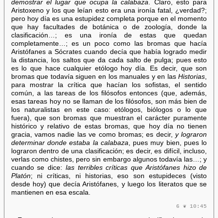
demostrar el lugar que ocupa la calabaza
. Claro, esto para
Aristoxeno y los que leían esto era una ironía fatal, ¿verdad?;
pero hoy día es una estupidez completa porque en el momento
que hay facultades de botánica o de zoología, donde la
clasificación…; es una ironía de estas que quedan
completamente…; es un poco como las bromas que hacía
Aristófanes a Sócrates cuando decía que había logrado medir
la distancia, los saltos que da cada salto de pulga; pues esto
es lo que hace cualquier etólogo hoy día. Es decir, que son
bromas que todavía siguen en los manuales y en las
Historias
,
para mostrar la crítica que hacían los sofistas, el sentido
común, a las tareas de los filósofos entonces (que, además,
esas tareas hoy no se llaman de los filósofos, son más bien de
los naturalistas en este caso: etólogos, biólogos o lo que
fuera), que son bromas que muestran el carácter puramente
histórico y relativo de estas bromas, que hoy día no tienen
gracia, vamos nadie las ve como bromas; es decir,
y lograron
determinar donde estaba la calabaza
, pues muy bien, pues lo
lograron dentro de una clasificación; es decir, es difícil, incluso,
verlas como chistes, pero sin embargo algunos todavía las…; y
cuando se dice:
las terribles críticas que Aristófanes hizo de
Platón
; ni críticas, ni historias, eso son estupideces (visto
desde hoy) que decía Aristófanes, y luego los literatos que se
mantienen en esa escala.
6 ❦ 10:45