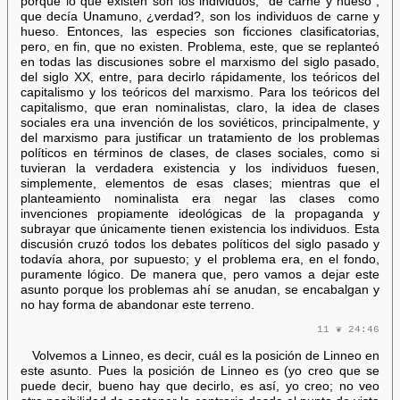
porque lo que existen son los individuos, “de carne y hueso”,
que decía Unamuno, ¿verdad?, son los individuos de carne y
hueso. Entonces, las especies son ficciones clasificatorias,
pero, en fin, que no existen. Problema, este, que se replanteó
en todas las discusiones sobre el marxismo del siglo pasado,
del siglo XX, entre, para decirlo rápidamente, los teóricos del
capitalismo y los teóricos del marxismo. Para los teóricos del
capitalismo, que eran nominalistas, claro, la idea de clases
sociales era una invención de los soviéticos, principalmente, y
del marxismo para justificar un tratamiento de los problemas
políticos en términos de clases, de clases sociales, como si
tuvieran la verdadera existencia y los individuos fuesen,
simplemente, elementos de esas clases; mientras que el
planteamiento nominalista era negar las clases como
invenciones propiamente ideológicas de la propaganda y
subrayar que únicamente tienen existencia los individuos. Esta
discusión cruzó todos los debates políticos del siglo pasado y
todavía ahora, por supuesto; y el problema era, en el fondo,
puramente lógico. De manera que, pero vamos a dejar este
asunto porque los problemas ahí se anudan, se encabalgan y
no hay forma de abandonar este terreno.
11 ❦ 24:46
Volvemos a Linneo, es decir, cuál es la posición de Linneo en
este asunto. Pues la posición de Linneo es (yo creo que se
puede decir, bueno hay que decirlo, es así, yo creo; no veo