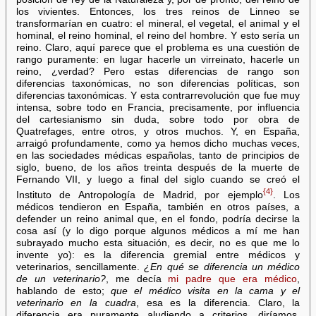
los vivientes. Entonces, los tres reinos de Linneo se
transformarían en cuatro: el mineral, el vegetal, el animal y el
hominal, el reino hominal, el reino del hombre. Y esto sería un
reino. Claro, aquí parece que el problema es una cuestión de
rango puramente: en lugar hacerle un virreinato, hacerle un
reino, ¿verdad? Pero estas diferencias de rango son
diferencias taxonómicas, no son diferencias políticas, son
diferencias taxonómicas. Y esta contrarrevolución que fue muy
intensa, sobre todo en Francia, precisamente, por influencia
del cartesianismo sin duda, sobre todo por obra de
Quatrefages, entre otros, y otros muchos. Y, en España,
arraigó profundamente, como ya hemos dicho muchas veces,
en las sociedades médicas españolas, tanto de principios de
siglo, bueno, de los años treinta después de la muerte de
Fernando VII, y luego a final del siglo cuando se creó el
{4}
Instituto de Antropología de Madrid, por ejemplo
. Los
médicos tendieron en España, también en otros países, a
defender un reino animal que, en el fondo, podría decirse la
cosa así (y lo digo porque algunos médicos a mí me han
subrayado mucho esta situación, es decir, no es que me lo
invente yo): es la diferencia gremial entre médicos y
veterinarios, sencillamente.
¿
En qué se diferencia un médico
de un veterinario?
, me decía
mi padre que era médico
,
hablando de esto;
que el médico visita en la cama y el
veterinario en la cuadra
, esa es la diferencia. Claro, la
diferencia era puramente aludiendo a criterios, diríamos,