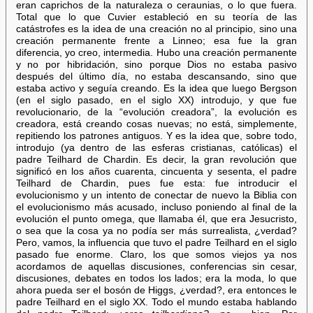
eran caprichos de la naturaleza o ceraunias, o lo que fuera.
Total que lo que Cuvier estableció en su teoría de las
catástrofes es la idea de una creación no al principio, sino una
creación permanente frente a Linneo; esa fue la gran
diferencia, yo creo, intermedia. Hubo una creación permanente
y no por hibridación, sino porque Dios no estaba pasivo
después del último día, no estaba descansando, sino que
estaba activo y seguía creando. Es la idea que luego Bergson
(en el siglo pasado, en el siglo XX) introdujo, y que fue
revolucionario, de la “evolución creadora”, la evolución es
creadora, está creando cosas nuevas; no está, simplemente,
repitiendo los patrones antiguos. Y es la idea que, sobre todo,
introdujo (ya dentro de las esferas cristianas, católicas) el
padre Teilhard de Chardin. Es decir, la gran revolución que
significó en los años cuarenta, cincuenta y sesenta, el padre
Teilhard de Chardin, pues fue esta: fue introducir el
evolucionismo y un intento de conectar de nuevo la Biblia con
el evolucionismo más acusado, incluso poniendo al final de la
evolución el punto omega, que llamaba él, que era Jesucristo,
o sea que la cosa ya no podía ser más surrealista, ¿verdad?
Pero, vamos, la influencia que tuvo el padre Teilhard en el siglo
pasado fue enorme. Claro, los que somos viejos ya nos
acordamos de aquellas discusiones, conferencias sin cesar,
discusiones, debates en todos los lados; era la moda, lo que
ahora pueda ser el bosón de Higgs, ¿verdad?, era entonces le
padre Teilhard en el siglo XX. Todo el mundo estaba hablando