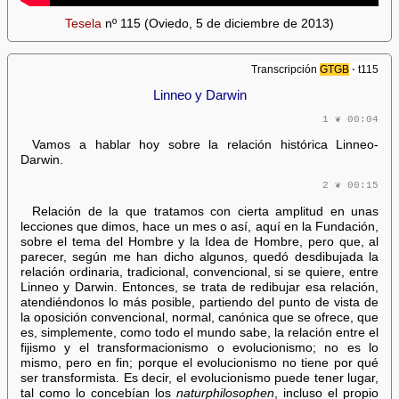
Tesela
nº 115 (Oviedo, 5 de diciembre de 2013)
Transcripción
GTGB
⋅ t115
Linneo y Darwin
1 ❦ 00:04
Vamos a hablar hoy sobre la relación histórica Linneo-
Darwin.
2 ❦ 00:15
Relación de la que tratamos con cierta amplitud en unas
lecciones que dimos, hace un mes o así, aquí en la Fundación,
sobre el tema del Hombre y la Idea de Hombre, pero que, al
parecer, según me han dicho algunos, quedó desdibujada la
relación ordinaria, tradicional, convencional, si se quiere, entre
Linneo y Darwin. Entonces, se trata de redibujar esa relación,
atendiéndonos lo más posible, partiendo del punto de vista de
la oposición convencional, normal, canónica que se ofrece, que
es, simplemente, como todo el mundo sabe, la relación entre el
fijismo y el transformacionismo o evolucionismo; no es lo
mismo, pero en fin; porque el evolucionismo no tiene por qué
ser transformista. Es decir, el evolucionismo puede tener lugar,
tal como lo concebían los
naturphilosophen
, incluso el propio