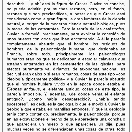
descubrir…, y ahí está la figura de Cuvier. Cuvier no concibe,
no puede admitir, por muchas razones, pero, en el fondo,
razones que son precientíficas, a pesar de que Cuvier está
considerado como la gran figura, la gran lumbrera de la ciencia
natural, el origen de la moderna ciencia natural biológica, pues
la teoría de las catástrofes. Pero la teoría de las catástrofes,
Cuvier la formuló, precisamente, para explicar la conexión de
unos huesos con otros que iban encontrando. A él le parecía
completamente absurdo que el hombre, los residuos de
hombres, de la paleontología humana, que designaba en
Francia, sobre todo, principalmente, los paleontólogos
humanos eran los que se dedicaban a estudiar calaveras que
estaban enterradas en los cementerios de las iglesias, para
efectos puramente ya, diríamos, de taxonomía nacional, es
decir, si eran galos o si eran romanos, cosas de este tipo –con
ideología típicamente política– y a Cuvier le parecía absurdo
que el hombre hubiera vivido en la época donde estaba el
Elephas antiquus
, el elefante antiguo, cosas de este tipo, le
parecía imposible. Y, además, ¿de dónde venía el elefante
antiguo?, ¿cómo había desaparecido?, ¿había tenido
sucesores?, es decir, es la geología lo que le movió a Cuvier, la
geología que estaba en mantillas entonces. Y que la geología
tenía como contenido, precisamente, la paleontología, porque
en las excavaciones el hecho de que apareciera una concha o
que apareciera un hueso o que apareciera un dije, pues
muchas veces no se diferenciaban unas cosas de otras, todo