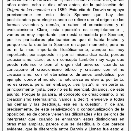
años antes, ocho o diez años antes, de la publicación del
Origen de las especies
en 1859. Esta cita de Darwin se apoya
precisamente en esto: decía Spencer que hay dos
posibilidades para elegir cuando se refiere uno al origen de las
formas vivientes y demás, a saber: el creacionismo y el
evolucionismo. Claro, esta oposición es completamente…;
vamos es muy importante, pero está concebida por Spencer,
por los particulares planteamientos que él había hecho, y
porque era la que tenía Spencer en aquel momento, pero no
es ni la más importante filosóficamente, aunque es muy
importante, por supuesto, ni por sí misma dice nada; porque
creacionismo, claro, es un concepto también muy vago que
puede referirse o bien al origen del universo, cuando se
contrapone el creacionismo bíblico y cristiano con el no
creacionismo, con el eternalismo, diríamos aristotélico, por
ejemplo, donde el mundo, la naturaleza es eterna, por tanto,
no es creada, pero, sin embargo, ¿es fijista?; sí, en parte sí,
principalmente fijista, pero no es lo esencial, diríamos, de este
asunto. Porque la palabra, el concepto de creacionismo, o no
creacionismo (eternalismo, vamos a decir), envuelve a todas
las demás y las desdibuja, esa es la cuestión. Y, de ahí,
precisamente, de esta relativización o contextualización de la
oposición, es de donde vienen las dificultades y los peligros de
interpretar que, cuando se enmarcan estas distinciones en
otras más amplias, parece que se desdibuja lo que parece
evidente, que la diferencia entre Darwin y Linneo fue esta: el