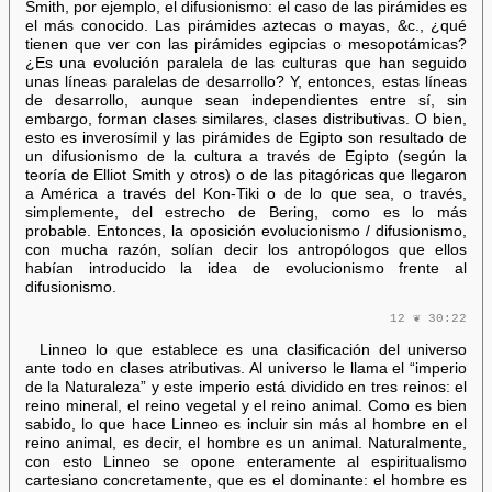
Smith, por ejemplo, el difusionismo: el caso de las pirámides es
el más conocido. Las pirámides aztecas o mayas, &c., ¿qué
tienen que ver con las pirámides egipcias o mesopotámicas?
¿Es una evolución paralela de las culturas que han seguido
unas líneas paralelas de desarrollo? Y, entonces, estas líneas
de desarrollo, aunque sean independientes entre sí, sin
embargo, forman clases similares, clases distributivas. O bien,
esto es inverosímil y las pirámides de Egipto son resultado de
un difusionismo de la cultura a través de Egipto (según la
teoría de Elliot Smith y otros) o de las pitagóricas que llegaron
a América a través del Kon-Tiki o de lo que sea, o través,
simplemente, del estrecho de Bering, como es lo más
probable. Entonces, la oposición evolucionismo / difusionismo,
con mucha razón, solían decir los antropólogos que ellos
habían introducido la idea de evolucionismo frente al
difusionismo.
12 ❦ 30:22
Linneo lo que establece es una clasificación del universo
ante todo en clases atributivas. Al universo le llama el “imperio
de la Naturaleza” y este imperio está dividido en tres reinos: el
reino mineral, el reino vegetal y el reino animal. Como es bien
sabido, lo que hace Linneo es incluir sin más al hombre en el
reino animal, es decir, el hombre es un animal. Naturalmente,
con esto Linneo se opone enteramente al espiritualismo
cartesiano concretamente, que es el dominante: el hombre es