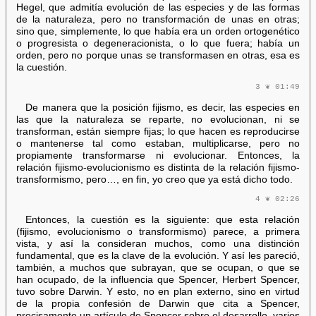
Hegel, que admitía evolución de las especies y de las formas
de la naturaleza, pero no transformación de unas en otras;
sino que, simplemente, lo que había era un orden ortogenético
o progresista o degeneracionista, o lo que fuera; había un
orden, pero no porque unas se transformasen en otras, esa es
la cuestión.
3 ❦ 01:49
De manera que la posición fijismo, es decir, las especies en
las que la naturaleza se reparte, no evolucionan, ni se
transforman, están siempre fijas; lo que hacen es reproducirse
o mantenerse tal como estaban, multiplicarse, pero no
propiamente transformarse ni evolucionar. Entonces, la
relación fijismo-evolucionismo es distinta de la relación fijismo-
transformismo, pero…, en fin, yo creo que ya está dicho todo.
4 ❦ 02:26
Entonces, la cuestión es la siguiente: que esta relación
(fijismo, evolucionismo o transformismo) parece, a primera
vista, y así la consideran muchos, como una distinción
fundamental, que es la clave de la evolución. Y así les pareció,
también, a muchos que subrayan, que se ocupan, o que se
han ocupado, de la influencia que Spencer, Herbert Spencer,
tuvo sobre Darwin. Y esto, no en plan externo, sino en virtud
de la propia confesión de Darwin que cita a Spencer,
precisamente un artículo de Spencer sobre el desarrollo, varios