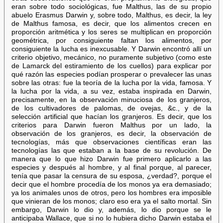
eran sobre todo sociológicas, fue Malthus, las de su propio
abuelo Erasmus Darwin y, sobre todo, Malthus, es decir, la ley
de Malthus famosa, es decir, que los alimentos crecen en
proporción aritmética y los seres se multiplican en proporción
geométrica, por consiguiente faltan los alimentos, por
consiguiente la lucha es inexcusable. Y Darwin encontró allí un
criterio objetivo, mecánico, no puramente subjetivo (como este
de Lamarck del estiramiento de los cuellos) para explicar por
qué razón las especies podían prosperar o prevalecer las unas
sobre las otras: fue la teoría de la lucha por la vida, famosa. Y
la lucha por la vida, a su vez, estaba inspirada en Darwin,
precisamente, en la observación minuciosa de los granjeros,
de los cultivadores de palomas, de ovejas, &c., y de la
selección artificial que hacían los granjeros. Es decir, que los
criterios para Darwin fueron Malthus por un lado, la
observación de los granjeros, es decir, la observación de
tecnologías, más que observaciones científicas eran las
tecnologías las que estaban a la base de su revolución. De
manera que lo que hizo Darwin fue primero aplicarlo a las
especies y después al hombre, y al final porque, al parecer,
tenía que pasar la censura de su esposa, ¿verdad?, porque el
decir que el hombre procedía de los monos ya era demasiado;
ya los animales unos de otros, pero los hombres era imposible
que vinieran de los monos; claro eso era ya el salto mortal. Sin
embargo, Darwin lo dio y, además, lo dio porque se le
anticipaba Wallace, que si no lo hubiera dicho Darwin estaba el