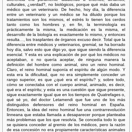
culturales, ¿verdad?, no biológicos, porque qué más daba un
médico que un veterinario. De hecho, hoy día, la diferencia
entre un veterinario y un médico se ha diluido porque los
tratamientos son los mismos, el estrés lo tienen los cerdos
tanto como los hombres y, en fin, la terminología es
prácticamente la misma, la medicación es la misma, el
desarrollo de la biología es exactamente lo mismo, y entonces
resulta…, los trasplantes de órganos excuso decir. Total que la
diferencia entre médicos y veterinarios, gremial, se ha borrado
hoy día, salvo esto que digo yo, que sigue siendo la diferencia
esencial. Y esta es una explicación de por qué los médicos no
aceptaban, o no quería aceptar, de ninguna manera la
definición del hombre como animal, sino un reino hominal.
Claro, el reino hominal suponía el espíritu de algún modo. Y
esta era la dificultad, que no era simplemente conceder un
rango superior, es que ¿qué era el espíritu? y, sobre todo,
cómo se conectaba con el cuerpo animal, animado, es decir,
qué era el espíritu; y esta es una cuestión que sigue presente,
sigue exactamente igual que en los tiempos de Quatrefages o,
qué sé yo, del doctor Letamendi que fue uno de los más
distinguidos defensores del reino hominal en España.
Entonces, la idea del reino hominal fue una contrarrevolución
linneana que estaba llamada a desaparecer porque planteaba
más problemas que los que resolvía. Se concedía todo lo que
se quisiera conceder al gremio de los médicos, pero la razón
de esa concesión no era propiamente características animales