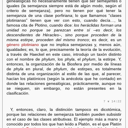
genealógicas no necesariamente tienen que ser semejantes o
iguales (la semejanza siempre está de algún modo, según el
criterio de semejanza), pero no tienen por qué tener la
semejanza de una clase porfiriana; lo que llamamos “clases
plotinianas” tienen que ver con esto, cuando decía…, la
famosa cita de Plotino, cuando dice:
los heráclidas forman una
unidad no porque se parezcan entre sí –es decir, los
descendientes de Héracles–, sino porque proceden de la
misma estirpe, proceden del mismo tronco
; es decir, es un
género plotiniano
que no implica semejanzas y, menos aún,
igualdades; es, lo que, precisamente la teoría de la evolución,
a través de Haeckel en este caso, introdujo un taxón distinto
con el nombre de
phylum
, los
phyla
, el
phylum
, la estirpe. Y,
entonces, la organización de la Biosfera por medio de líneas
de
phyla
en plural, de
phylum
, de estirpes, es totalmente
distinta de una organización al estilo de las que, al parecer,
hacían los platónicos (según la anécdota que he contado) en
donde las relaciones genealógicas, prácticamente, aunque no
se nieguen, sin embargo, no están presentes en la
clasificación.
7 ❦ 14:22
Y, entonces, claro, la distinción tampoco es dicotómica,
porque las relaciones de semejanza también pueden subsistir
en el caso de las clases atributivas. El ejemplo más a mano y
conocido por todos los que han leído a Platón, es el que Platón