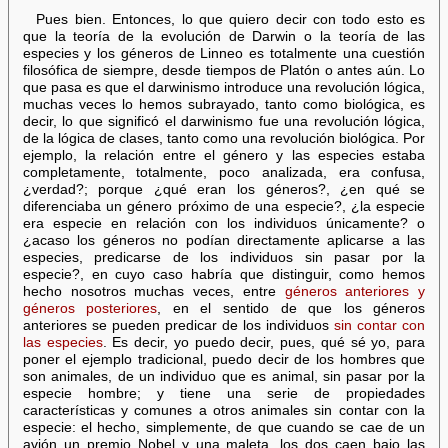
Pues bien. Entonces, lo que quiero decir con todo esto es
que la teoría de la evolución de Darwin o la teoría de las
especies y los géneros de Linneo es totalmente una cuestión
filosófica de siempre, desde tiempos de Platón o antes aún. Lo
que pasa es que el darwinismo introduce una revolución lógica,
muchas veces lo hemos subrayado, tanto como biológica, es
decir, lo que significó el darwinismo fue una revolución lógica,
de la lógica de clases, tanto como una revolución biológica. Por
ejemplo, la relación entre el género y las especies estaba
completamente, totalmente, poco analizada, era confusa,
¿verdad?; porque ¿qué eran los géneros?, ¿en qué se
diferenciaba un género próximo de una especie?, ¿la especie
era especie en relación con los individuos únicamente? o
¿acaso los géneros no podían directamente aplicarse a las
especies, predicarse de los individuos sin pasar por la
especie?, en cuyo caso habría que distinguir, como hemos
hecho nosotros muchas veces, entre
géneros anteriores y
géneros posteriores
, en el sentido de que los géneros
anteriores se pueden predicar de los individuos
sin contar con
las especies
. Es decir, yo puedo decir, pues, qué sé yo, para
poner el ejemplo tradicional, puedo decir de los hombres que
son animales, de un individuo que es animal, sin pasar por la
especie hombre; y tiene una serie de propiedades
características y comunes a otros animales sin contar con la
especie: el hecho, simplemente, de que cuando se cae de un
avión un premio Nobel y una maleta, los dos caen bajo las