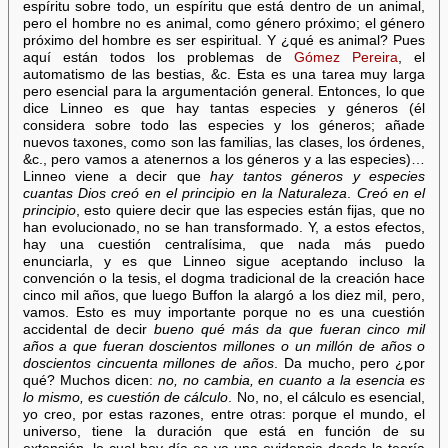
espíritu sobre todo, un espíritu que está dentro de un animal,
pero el hombre no es animal, como género próximo; el género
próximo del hombre es ser espiritual. Y ¿qué es animal? Pues
aquí están todos los problemas de
Gómez Pereira
, el
automatismo de las bestias, &c. Esta es una tarea muy larga
pero esencial para la argumentación general. Entonces, lo que
dice Linneo es que hay tantas especies y géneros (él
considera sobre todo las especies y los géneros; añade
nuevos taxones, como son las familias, las clases, los órdenes,
&c., pero vamos a atenernos a los géneros y a las especies)…
Linneo viene a decir que
hay tantos géneros y especies
cuantas Dios creó en el principio en la Naturaleza
.
Creó en el
principio
, esto quiere decir que las especies están fijas, que no
han evolucionado, no se han transformado. Y, a estos efectos,
hay una cuestión centralísima, que nada más puedo
enunciarla, y es que Linneo sigue aceptando incluso la
convención o la tesis, el dogma tradicional de la creación hace
cinco mil años, que luego Buffon la alargó a los diez mil, pero,
vamos. Esto es muy importante porque no es una cuestión
accidental de decir
bueno qué más da que fueran cinco mil
años a que fueran doscientos millones o un millón de años o
doscientos cincuenta millones de años
. Da mucho, pero ¿por
qué? Muchos dicen:
no, no cambia, en cuanto a la esencia es
lo mismo, es cuestión de cálculo
. No, no, el cálculo es esencial,
yo creo, por estas razones, entre otras: porque el mundo, el
universo, tiene la duración que está en función de su