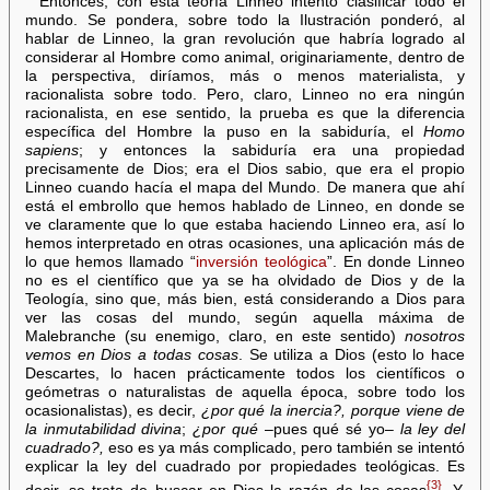
Entonces, con esta teoría Linneo intentó clasificar todo el
mundo. Se pondera, sobre todo la Ilustración ponderó, al
hablar de Linneo, la gran revolución que habría logrado al
considerar al Hombre como animal, originariamente, dentro de
la perspectiva, diríamos, más o menos materialista, y
racionalista sobre todo. Pero, claro, Linneo no era ningún
racionalista, en ese sentido, la prueba es que la diferencia
específica del Hombre la puso en la sabiduría, el
Homo
sapiens
; y entonces la sabiduría era una propiedad
precisamente de Dios; era el Dios sabio, que era el propio
Linneo cuando hacía el mapa del Mundo. De manera que ahí
está el embrollo que hemos hablado de Linneo, en donde se
ve claramente que lo que estaba haciendo Linneo era, así lo
hemos interpretado en otras ocasiones, una aplicación más de
lo que hemos llamado “
inversión teológica
”. En donde Linneo
no es el científico que ya se ha olvidado de Dios y de la
Teología, sino que, más bien, está considerando a Dios para
ver las cosas del mundo, según aquella máxima de
Malebranche (su enemigo, claro, en este sentido)
nosotros
vemos en Dios a todas cosas
. Se utiliza a Dios (esto lo hace
Descartes, lo hacen prácticamente todos los científicos o
geómetras o naturalistas de aquella época, sobre todo los
ocasionalistas), es decir,
¿por qué la inercia?, porque viene de
la inmutabilidad divina
;
¿por qué
–pues qué sé yo–
la ley del
cuadrado?,
eso es ya más complicado, pero también se intentó
explicar la ley del cuadrado por propiedades teológicas. Es
{3}
decir, se trata de buscar en Dios la razón de las cosas
. Y,