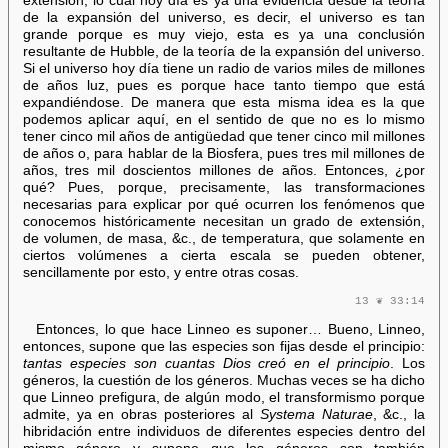
extensión, lo cual hoy día es ya una evidencia desde la teoría
de la expansión del universo, es decir, el universo es tan
grande porque es muy viejo, esta es ya una conclusión
resultante de Hubble, de la teoría de la expansión del universo.
Si el universo hoy día tiene un radio de varios miles de millones
de años luz, pues es porque hace tanto tiempo que está
expandiéndose. De manera que esta misma idea es la que
podemos aplicar aquí, en el sentido de que no es lo mismo
tener cinco mil años de antigüedad que tener cinco mil millones
de años o, para hablar de la Biosfera, pues tres mil millones de
años, tres mil doscientos millones de años. Entonces, ¿por
qué? Pues, porque, precisamente, las transformaciones
necesarias para explicar por qué ocurren los fenómenos que
conocemos históricamente necesitan un grado de extensión,
de volumen, de masa, &c., de temperatura, que solamente en
ciertos volúmenes a cierta escala se pueden obtener,
sencillamente por esto, y entre otras cosas.
13 ❦ 33:14
Entonces, lo que hace Linneo es suponer… Bueno, Linneo,
entonces, supone que las especies son fijas desde el principio:
tantas especies son cuantas Dios creó en el principio
. Los
géneros, la cuestión de los géneros. Muchas veces se ha dicho
que Linneo prefigura, de algún modo, el transformismo porque
admite, ya en obras posteriores al
Systema Naturae
, &c., la
hibridación entre individuos de diferentes especies dentro del