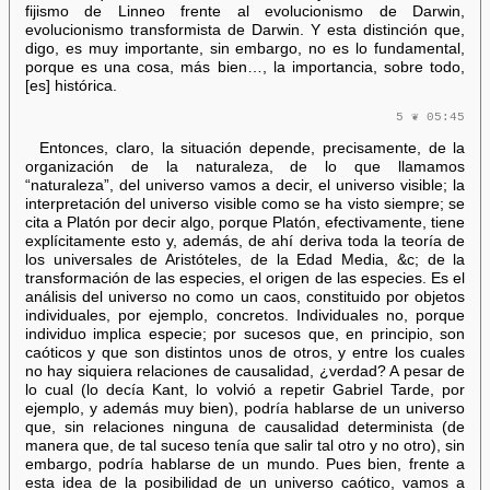
fijismo de Linneo frente al evolucionismo de Darwin,
evolucionismo transformista de Darwin. Y esta distinción que,
digo, es muy importante, sin embargo, no es lo fundamental,
porque es una cosa, más bien…, la importancia, sobre todo,
[es] histórica.
5 ❦ 05:45
Entonces, claro, la situación depende, precisamente, de la
organización de la naturaleza, de lo que llamamos
“naturaleza”, del universo vamos a decir, el universo visible; la
interpretación del universo visible como se ha visto siempre; se
cita a Platón por decir algo, porque Platón, efectivamente, tiene
explícitamente esto y, además, de ahí deriva toda la teoría de
los universales de Aristóteles, de la Edad Media, &c; de la
transformación de las especies, el origen de las especies. Es el
análisis del universo no como un caos, constituido por objetos
individuales, por ejemplo, concretos. Individuales no, porque
individuo implica especie; por sucesos que, en principio, son
caóticos y que son distintos unos de otros, y entre los cuales
no hay siquiera relaciones de causalidad, ¿verdad? A pesar de
lo cual (lo decía Kant, lo volvió a repetir Gabriel Tarde, por
ejemplo, y además muy bien), podría hablarse de un universo
que, sin relaciones ninguna de causalidad determinista (de
manera que, de tal suceso tenía que salir tal otro y no otro), sin
embargo, podría hablarse de un mundo. Pues bien, frente a
esta idea de la posibilidad de un universo caótico, vamos a