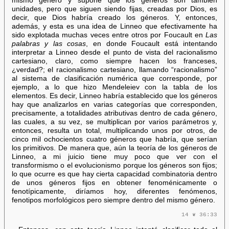
mismo género y supone que los géneros son también
unidades, pero que siguen siendo fijas, creadas por Dios, es
decir, que Dios habría creado los géneros. Y, entonces,
además, y esta es una idea de Linneo que efectivamente ha
sido explotada muchas veces entre otros por Foucault en
Las
palabras y las cosas
, en donde Foucault está intentando
interpretar a Linneo desde el punto de vista del racionalismo
cartesiano, claro, como siempre hacen los franceses,
¿verdad?; el racionalismo cartesiano, llamando “racionalismo”
al sistema de clasificación numérica que corresponde, por
ejemplo, a lo que hizo Mendeleiev con la tabla de los
elementos. Es decir, Linneo habría establecido que los géneros
hay que analizarlos en varias categorías que corresponden,
precisamente, a totalidades atributivas dentro de cada género,
las cuales, a su vez, se multiplican por varios parámetros y,
entonces, resulta un total, multiplicando unos por otros, de
cinco mil ochocientos cuatro géneros que habría, que serían
los primitivos. De manera que, aún la teoría de los géneros de
Linneo, a mi juicio tiene muy poco que ver con el
transformismo o el evolucionismo porque los géneros son fijos;
lo que ocurre es que hay cierta capacidad combinatoria dentro
de unos géneros fijos en obtener fenoménicamente o
fenotípicamente, diríamos hoy, diferentes fenómenos,
fenotipos morfológicos pero siempre dentro del mismo género.
14 ❦ 36:33