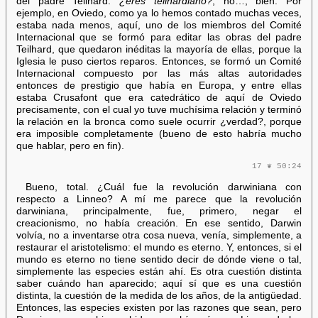
del padre Teilhard:
¿
eres teilhardiano?
, no…, bien. Por
ejemplo, en Oviedo, como ya lo hemos contado muchas veces,
estaba nada menos, aquí, uno de los miembros del Comité
Internacional que se formó para editar las obras del padre
Teilhard, que quedaron inéditas la mayoría de ellas, porque la
Iglesia le puso ciertos reparos. Entonces, se formó un Comité
Internacional compuesto por las más altas autoridades
entonces de prestigio que había en Europa, y entre ellas
estaba Crusafont que era catedrático de aquí de Oviedo
precisamente, con el cual yo tuve muchísima relación y terminó
la relación en la bronca como suele ocurrir ¿verdad?, porque
era imposible completamente (bueno de esto habría mucho
que hablar, pero en fin).
17 ❦ 50:24
Bueno, total. ¿Cuál fue la revolución darwiniana con
respecto a Linneo? A mí me parece que la revolución
darwiniana, principalmente, fue, primero, negar el
creacionismo, no había creación. En ese sentido, Darwin
volvía, no a inventarse otra cosa nueva, venía, simplemente, a
restaurar el aristotelismo: el mundo es eterno. Y, entonces, si el
mundo es eterno no tiene sentido decir de dónde viene o tal,
simplemente las especies están ahí. Es otra cuestión distinta
saber cuándo han aparecido; aquí sí que es una cuestión
distinta, la cuestión de la medida de los años, de la antigüedad.
Entonces, las especies existen por las razones que sean, pero