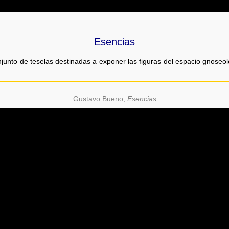
Esencias
unto de teselas destinadas a exponer las figuras del espacio gnoseológ
Gustavo Bueno,
Esencias