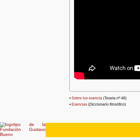
•
Sobre los esencia
(Tesela nº 48)
•
Esencias
(
Diccionario filosófico
)