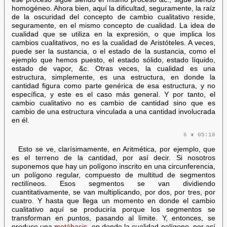
homogéneo. Ahora bien, aquí la dificultad, seguramente, la raíz
de la oscuridad del concepto de cambio cualitativo reside,
seguramente, en el mismo concepto de cualidad. La idea de
cualidad que se utiliza en la expresión, o que implica los
cambios cualitativos, no es la cualidad de Aristóteles. A veces,
puede ser la sustancia, o el estado de la sustancia, como el
ejemplo que hemos puesto, el estado sólido, estado líquido,
estado de vapor, &c. Otras veces, la cualidad es una
estructura, simplemente, es una estructura, en donde la
cantidad figura como parte genérica de esa estructura, y no
específica, y este es el caso más general. Y por tanto, el
cambio cualitativo no es cambio de cantidad sino que es
cambio de una estructura vinculada a una cantidad involucrada
en él.
6 ❦ 05:18
Esto se ve, clarísimamente, en Aritmética, por ejemplo, que
es el terreno de la cantidad, por así decir. Si nosotros
suponemos que hay un polígono inscrito en una circunferencia,
un polígono regular, compuesto de multitud de segmentos
rectilíneos. Esos segmentos se van dividiendo
cuantitativamente, se van multiplicando, por dos, por tres, por
cuatro. Y hasta que llega un momento en donde el cambio
cualitativo aquí se produciría porque los segmentos se
transforman en puntos, pasando al límite. Y, entonces, se
produce una
metábasis
, en donde la cualidad polígono, por así