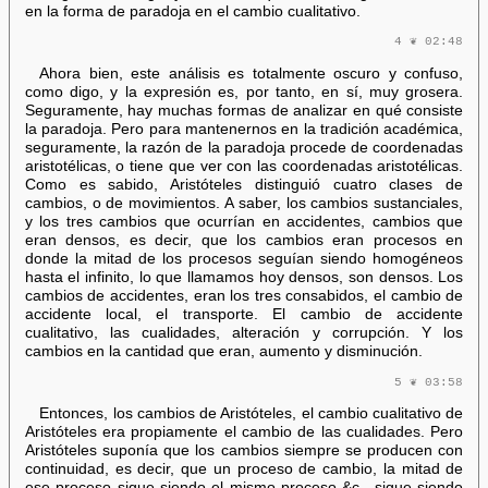
en la forma de paradoja en el cambio cualitativo.
4 ❦ 02:48
Ahora bien, este análisis es totalmente oscuro y confuso,
como digo, y la expresión es, por tanto, en sí, muy grosera.
Seguramente, hay muchas formas de analizar en qué consiste
la paradoja. Pero para mantenernos en la tradición académica,
seguramente, la razón de la paradoja procede de coordenadas
aristotélicas, o tiene que ver con las coordenadas aristotélicas.
Como es sabido, Aristóteles distinguió cuatro clases de
cambios, o de movimientos. A saber, los cambios sustanciales,
y los tres cambios que ocurrían en accidentes, cambios que
eran densos, es decir, que los cambios eran procesos en
donde la mitad de los procesos seguían siendo homogéneos
hasta el infinito, lo que llamamos hoy densos, son densos. Los
cambios de accidentes, eran los tres consabidos, el cambio de
accidente local, el transporte. El cambio de accidente
cualitativo, las cualidades, alteración y corrupción. Y los
cambios en la cantidad que eran, aumento y disminución.
5 ❦ 03:58
Entonces, los cambios de Aristóteles, el cambio cualitativo de
Aristóteles era propiamente el cambio de las cualidades. Pero
Aristóteles suponía que los cambios siempre se producen con
continuidad, es decir, que un proceso de cambio, la mitad de
ese proceso sigue siendo el mismo proceso &c., sigue siendo