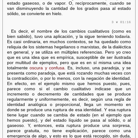
estado gaseoso, o de vapor. O, recíprocamente, cuando se
van disminuyendo la cantidad de los grados pasa al estado
sólido, se convierte en hielo.
3 ❦ 01:16
Es decir, el nombre de los cambios cualitativos (como es
bien sabido), tuvo una aplicación, y la sigue teniendo todavía.
Es casi ordinaria, en muchos contextos, se ha quedado como
reliquia de los sistemas hegelianos o marxistas, de la dialéctica
en general, y se utiliza en múltiples referencias. Pero yo creo
que es una idea que es empírica, susceptible de ser ilustrada
por multitud de ejemplos, pero que es en sí misma una idea
totalmente
oscura y confusa
. Es, incluso, una paradoja, y se
presenta como paradoja, que está rozando muchas veces con
la contradicción, o por lo menos, con la negación de identidad.
En efecto, en el ejemplo mismo que hemos puesto, pues,
parece como si el cambio cualitativo indicase que un
incremento o decremento de cantidades que se produce
regularmente y uniformemente, es decir, según una regla de
identidad analógica o proporcional, llega un momento en
donde se produce una ruptura de esa identidad. Y esa ruptura
tiene lugar cuando se cambia de estado (en el ejemplo que
hemos puesto), y del estado líquido se pasa al sólido, o al
gaseoso. Y, entonces, esta ruptura produce una sorpresa,
parece gratuita, no tiene explicación, parece como una
emergencia de algo, y esto es lo que está recogido, sin duda,