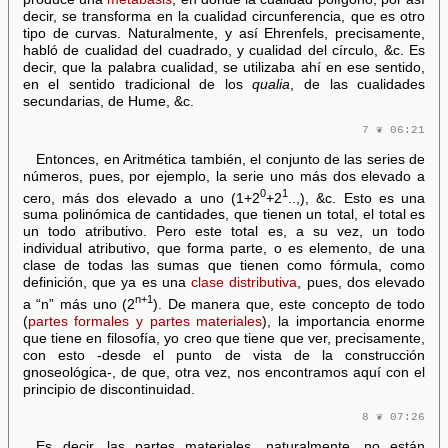
decir, se transforma en la cualidad circunferencia, que es otro
tipo de curvas. Naturalmente, y así Ehrenfels, precisamente,
habló de cualidad del cuadrado, y cualidad del círculo, &c. Es
decir, que la palabra cualidad, se utilizaba ahí en ese sentido,
en el sentido tradicional de los
qualia
, de las cualidades
secundarias, de Hume, &c.
7 ❦ 06:21
Entonces, en Aritmética también, el conjunto de las series de
números, pues, por ejemplo, la serie uno más dos elevado a
0
1
cero, más dos elevado a uno (1+2
+2
..,), &c. Esto es una
suma polinómica de cantidades, que tienen un total, el total es
un todo atributivo. Pero este total es, a su vez, un todo
individual atributivo, que forma parte, o es elemento, de una
clase de todas las sumas que tienen como fórmula, como
definición, que ya es una
clase distributiva
, pues, dos elevado
n+1
a “n” más uno (2
). De manera que, este concepto de todo
(
partes formales y partes materiales
), la importancia enorme
que tiene en filosofía, yo creo que tiene que ver, precisamente,
con esto -desde el punto de vista de la construcción
gnoseológica-, de que, otra vez, nos encontramos aquí con el
principio de discontinuidad.
8 ❦ 07:26
Es decir, las partes materiales, naturalmente, no están