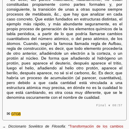
constituidas propiamente como partes formales y, por
consiguiente, la transición de unas a otras supone siempre
procesos de metábasis, &c., que hay que analizar en cada
caso concreto. Que están fundados en estructuras distintas, el
ejemplo más rápido, y más abundante seguramente, es el
propio proceso de generación de los elementos químicos de la
tabla periódica, a partir de lo que podría llamarse cambios
cuantitativos del número atómico, o del peso atómico, de los
átomos. Cuando, según la famosa llamada regla de Aufbau,
regla de construcción, es decir, que todo elemento procedería
de otro anterior, añadiéndole un electrón a la corteza, o un
protón al núcleo. De forma que añadiendo al hidrógeno un
protón, pues aparece el deuterio, después aparece el tritio,
luego el helio, añadiendo al helio otro protón, aparece el
berilio, después aparece, no sé si el carbono, &c. Es decir, que
habría un proceso de acumulación (al parecer, cuantitativa),
pero debido a que cada cantidad está vinculada a una
estructura atómica muy precisa, en dónde no es la cualidad lo
que está cambiando, es otra cosa muy diferente, que se le
denomina oscuramente con el nombre de cualidad.
Final ❦ 08:57
✉
GTGB
→
Diccionario Soviético de Filosofía
: “
Transformación de los cambios