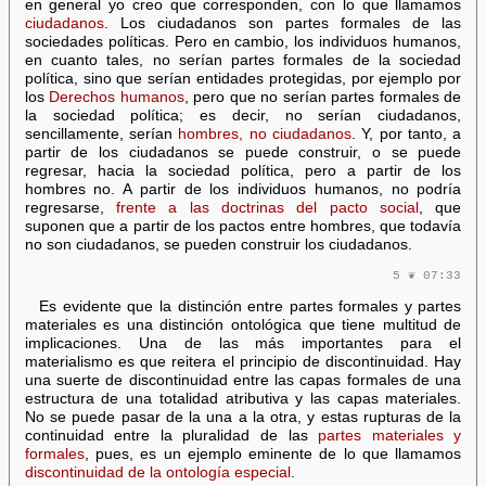
en general yo creo que corresponden, con lo que llamamos
ciudadanos
. Los ciudadanos son partes formales de las
sociedades políticas. Pero en cambio, los individuos humanos,
en cuanto tales, no serían partes formales de la sociedad
política, sino que serían entidades protegidas, por ejemplo por
los
Derechos humanos
, pero que no serían partes formales de
la sociedad política; es decir, no serían ciudadanos,
sencillamente, serían
hombres, no ciudadanos
. Y, por tanto, a
partir de los ciudadanos se puede construir, o se puede
regresar, hacia la sociedad política, pero a partir de los
hombres no. A partir de los individuos humanos, no podría
regresarse,
frente a las doctrinas del pacto social
, que
suponen que a partir de los pactos entre hombres, que todavía
no son ciudadanos, se pueden construir los ciudadanos.
5 ❦ 07:33
Es evidente que la distinción entre partes formales y partes
materiales es una distinción ontológica que tiene multitud de
implicaciones. Una de las más importantes para el
materialismo es que reitera el principio de discontinuidad. Hay
una suerte de discontinuidad entre las capas formales de una
estructura de una totalidad atributiva y las capas materiales.
No se puede pasar de la una a la otra, y estas rupturas de la
continuidad entre la pluralidad de las
partes materiales y
formales
, pues, es un ejemplo eminente de lo que llamamos
discontinuidad de la ontología especial
.