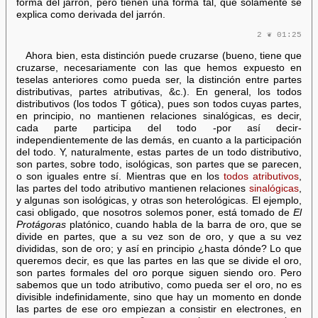
forma del jarrón, pero tienen una forma tal, que solamente se
explica como derivada del jarrón.
2 ❦ 01:25
Ahora bien, esta distinción puede cruzarse (bueno, tiene que
cruzarse, necesariamente con las que hemos expuesto en
teselas anteriores como pueda ser, la distinción entre partes
distributivas, partes atributivas, &c.). En general, los todos
distributivos (los todos T gótica), pues son todos cuyas partes,
en principio, no mantienen relaciones sinalógicas, es decir,
cada parte participa del todo -por así decir-
independientemente de las demás, en cuanto a la participación
del todo. Y, naturalmente, estas partes de un todo distributivo,
son partes, sobre todo, isológicas, son partes que se parecen,
o son iguales entre sí. Mientras que en los
todos atributivos
,
las partes del todo atributivo mantienen relaciones
sinalógicas
,
y algunas son isológicas, y otras son heterológicas. El ejemplo,
casi obligado, que nosotros solemos poner, está tomado de
El
Protágoras
platónico, cuando habla de la barra de oro, que se
divide en partes, que a su vez son de oro, y que a su vez
divididas, son de oro; y así en principio ¿hasta dónde? Lo que
queremos decir, es que las partes en las que se divide el oro,
son partes formales del oro porque siguen siendo oro. Pero
sabemos que un todo atributivo, como pueda ser el oro, no es
divisible indefinidamente, sino que hay un momento en donde
las partes de ese oro empiezan a consistir en electrones, en