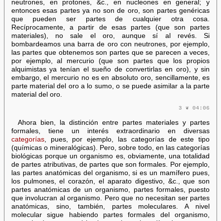
neutrones, en protones, &c., en nucleones en general; y
entonces esas partes ya no son de oro, son partes genéricas
que pueden ser partes de cualquier otra cosa.
Recíprocamente, a partir de esas partes (que son partes
materiales), no sale el oro, aunque sí al revés. Si
bombardeamos una barra de oro con neutrones, por ejemplo,
las partes que obtenemos son partes que se parecen a veces,
por ejemplo, al mercurio (que son partes que los propios
alquimistas ya tenían el sueño de convertirlas en oro), y sin
embargo, el mercurio no es en absoluto oro, sencillamente, es
parte material del oro a lo sumo, o se puede asimilar a la parte
material del oro.
3 ❦ 04:06
Ahora bien, la distinción entre partes materiales y partes
formales, tiene un interés extraordinario en diversas
categorías
, pues, por ejemplo, las categorías de este tipo
(químicas o mineralógicas). Pero, sobre todo, en las categorías
biológicas porque un organismo es, obviamente, una totalidad
de partes atributivas, de partes que son formales. Por ejemplo,
las partes anatómicas del organismo, si es un mamífero pues,
los pulmones, el corazón, el aparato digestivo, &c., que son
partes anatómicas de un organismo, partes formales, puesto
que involucran al organismo. Pero que no necesitan ser partes
anatómicas, sino, también, partes moleculares. A nivel
molecular sigue habiendo partes formales del organismo,