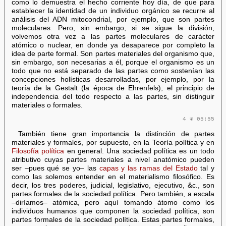
como lo demuestra el hecho corriente hoy día, de que para
establecer la identidad de un individuo orgánico se recurre al
análisis del ADN mitocondrial, por ejemplo, que son partes
moleculares. Pero, sin embargo, si se sigue la división,
volvemos otra vez a las partes moleculares de carácter
atómico o nuclear, en donde ya desaparece por completo la
idea de parte formal. Son partes materiales del organismo que,
sin embargo, son necesarias a él, porque el organismo es un
todo que no está separado de las partes como sostenían las
concepciones holísticas desarrolladas, por ejemplo, por la
teoría de la Gestalt (la época de Ehrenfels), el principio de
independencia del todo respecto a las partes, sin distinguir
materiales o formales.
4 ❦ 05:55
También tiene gran importancia la distinción de partes
materiales y formales, por supuesto, en la Teoría política y en
Filosofía política
en general. Una sociedad política es un todo
atributivo cuyas partes materiales a nivel anatómico pueden
ser –pues qué se yo– las
capas y las ramas del Estado
tal y
como las solemos entender en el materialismo filosófico. Es
decir, los tres poderes, judicial, legislativo, ejecutivo, &c., son
partes formales de la sociedad política. Pero también, a escala
–diríamos– atómica, pero aquí tomando átomo como los
individuos humanos que componen la sociedad política, son
partes formales de la sociedad política. Estas partes formales,