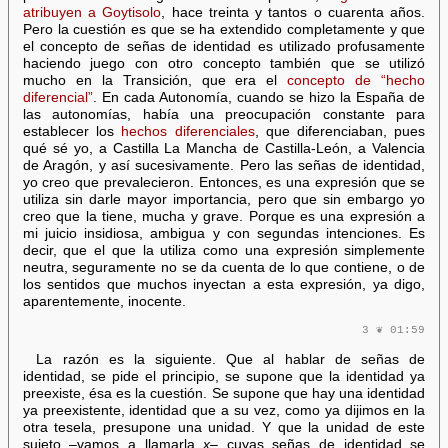
atribuyen a Goytisolo
, hace treinta y tantos o cuarenta años.
Pero la cuestión es que se ha extendido completamente y que
el concepto de señas de identidad es utilizado profusamente
haciendo juego con otro concepto también que se utilizó
mucho en la Transición, que era el
concepto de “hecho
diferencial”
. En cada Autonomía, cuando se hizo la España de
las autonomías, había una preocupación constante para
establecer los
hechos diferenciales
, que diferenciaban, pues
qué sé yo, a Castilla La Mancha de Castilla-León, a Valencia
de Aragón, y así sucesivamente. Pero las señas de identidad,
yo creo que prevalecieron. Entonces, es una expresión que se
utiliza sin darle mayor importancia, pero que sin embargo yo
creo que la tiene, mucha y grave. Porque es una expresión a
mi juicio insidiosa, ambigua y con segundas intenciones. Es
decir, que el que la utiliza como una expresión simplemente
neutra, seguramente no se da cuenta de lo que contiene, o de
los sentidos que muchos inyectan a esta expresión, ya digo,
aparentemente, inocente.
3 ❦ 01:59
La razón es la siguiente. Que al hablar de señas de
identidad, se pide el principio, se supone que la identidad ya
preexiste, ésa es la cuestión. Se supone que hay una identidad
ya preexistente, identidad que a su vez, como ya dijimos en la
otra tesela, presupone una unidad. Y que la unidad de este
sujeto –vamos a llamarla
x
– cuyas señas de identidad se