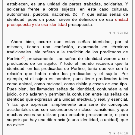
establecen, es una unidad de partes trabadas, solidarias. Y
solidarias frente a otros sujetos, en este caso culturas,
autonomías, pueblos, naciones, &c. Y, que estas señas de
identidad, pues un poco, sirven de definición de esa
unidad
presupuesta y de esa identidad
presupuesta.
4 ❦ 02:52
Ahora bien, ocurre que estas señas identidad, por sí
mismas, tienen una confusión, expresada en términos
tradicionales. Me refiero a la tradición de los predicados de
{2}
Porfirio
, precisamente. Las señas de identidad vienen a ser
predicados de un sujeto. Y todo el mundo recuerda que la
identidad, en los predicados de Porfirio, tenía que ver con la
relación que había entre los predicados y el sujeto. Por
ejemplo, si el sujeto es hombre, pues tiene predicados tales
como animal, como racional, como risible y cosas de ese tipo.
Pues bien, las llamadas señas de identidad, confunden a mi
juicio, o no aclaran y permiten la confusión entre las señas de
identidad que expresan una unidad efectiva, y real, y esencial.
Y las que expresan simplemente una serie de conceptos
accidentales que son secundarios e incluso transitorios, y que
muchas veces se utilizan para encubrir precisamente, o para
sugerir que hay una diferencia (o una identidad, o unidad), que
no existe.
5 ❦ 04:10