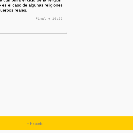
umpliría el ciclo de la religión,
s el caso de algunas religiones
cuerpos reales.
Final ❦ 10:25