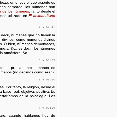
abeza, entonces el que asiente es
 idea corpórea, los númenes son
ión de los númenes
, tanto desde el
emos utilizado en
El animal divino
4 ❦ 04:41
s decir, númenes que no tienen la
n divinos, como númenes divinos
gos. O bien, númenes demoníacos,
pcia, &c., es decir, los númenes
la atmósfera, &c.
5 ❦ 05:33
menes propiamente humanos, es
humanos (no decimos cómo sean).
6 ❦ 06:00
. Por tanto, la religión, desde el
a base real, objetiva, positiva. Es
staríamos en la psicología. Los
7 ❦ 06:29
laro, cuando hablamos hoy de