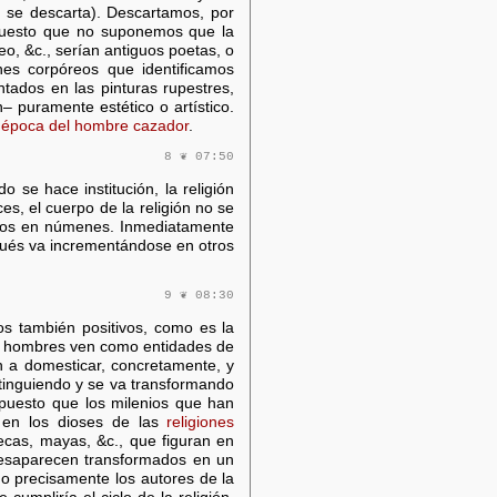
 se descarta). Descartamos, por
puesto que no suponemos que la
o, &c., serían antiguos poetas, o
es corpóreos que identificamos
tados en las pinturas rupestres,
– puramente estético o artístico.
a
época del hombre cazador
.
8 ❦ 07:50
o se hace institución, la religión
s, el cuerpo de la religión no se
ertos en númenes. Inmediatamente
pués va incrementándose en otros
9 ❦ 08:30
ios también positivos, como es la
los hombres ven como entidades de
an a domesticar, concretamente, y
extinguiendo y se va transformando
puesto que los milenios que han
 en los dioses de las
religiones
tecas, mayas, &c., que figuran en
esaparecen transformados en un
do precisamente los autores de la