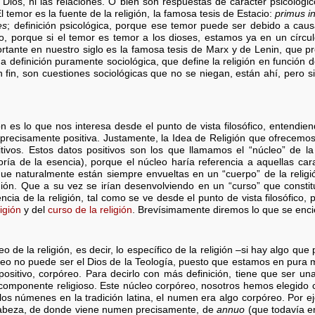
ios, ni las relaciones. O bien son respuestas de carácter psicológi
El temor es la fuente de la religión, la famosa tesis de Estacio:
primus in
es
; definición psicológica, porque ese temor puede ser debido a caus
, porque si el temor es temor a los dioses, estamos ya en un círculo
ante en nuestro siglo es la famosa tesis de Marx y de Lenin, que p
na definición puramente sociológica, que define la religión en función 
fin, son cuestiones sociológicas que no se niegan, están ahí, pero s
ión es lo que nos interesa desde el punto de vista filosófico, entendi
 precisamente positiva. Justamente, la Idea de Religión que ofrecemo
tivos. Estos datos positivos son los que llamamos el “núcleo” de la 
ría de la esencia), porque el núcleo haría referencia a aquellas cara
 que naturalmente están siempre envueltas en un “cuerpo” de la relig
gión. Que a su vez se irían desenvolviendo en un “curso” que constitu
cia de la religión, tal como se ve desde el punto de vista filosófico, 
igión
y del
curso de la religión
. Brevísimamente diremos lo que se encie
o de la religión, es decir, lo específico de la religión –si hay algo q
úcleo no puede ser el Dios de la Teología, puesto que estamos en pura m
ositivo, corpóreo. Para decirlo con más definición, tiene que ser u
omponente religioso. Este núcleo corpóreo, nosotros hemos elegido 
os númenes en la tradición latina, el numen era algo corpóreo. Por ej
abeza, de donde viene numen precisamente, de
annuo
(que todavía e