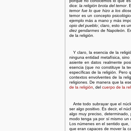
porque no conocemos lo que es D
dice:
la religión brota del temor
. 
temor fue lo que hizo a los dios
temor es un concepto psicológico
ejemplo más a mano y más import
opio del pueblo
; claro, esto es u
diez gendarmes
de Napoleón. En 
de la religión.
Y claro, la esencia de la relig
ninguna entidad metafísica, sino
asiente en datos realmente posi
esencia (que no constituye la teo
específicas de la religión. Pero
contextos envolventes de la reli
religiones. De manera que la esen
de la religión
, del
cuerpo de la rel
Ante todo subrayar que el núcle
ser algo positivo. Es decir, el n
algo muy preciso, determinado, p
modo tenga ya por sí mismo un c
Los númenes en el sentido que, l
que eran capaces de mover la c