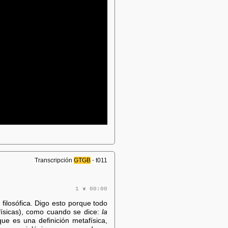
Transcripción
GTGB
⋅ t011
1 ❦ 00:00
 filosófica. Digo esto porque todo
afísicas), como cuando se dice:
la
que es una definición metafísica,