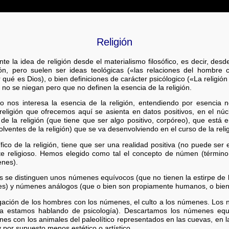
Religión
la idea de religión desde el materialismo filosófico, es decir, desde 
ión, pero suelen ser ideas teológicas («las relaciones del hombre 
ué es Dios), o bien definiciones de carácter psicólogico («La religión 
e no se niegan pero que no definen la esencia de la religión.
co nos interesa la esencia de la religión, entendiendo por esencia 
religión que ofrecemos aquí se asienta en datos positivos, en el núcl
o de la religión (que tiene que ser algo positivo, corpóreo), que está 
ventes de la religión) que se va desenvolviendo en el curso de la religió
ífico de la religión, tiene que ser una realidad positiva (no puede ser 
 religioso. Hemos elegido como tal el concepto de númen (término
enes).
es se distinguen unos númenes equívocos (que no tienen la estirpe de 
es) y númenes análogos (que o bien son propiamente humanos, o bie
ligación de los hombres con los númenes, el culto a los númenes. Lo
era estamos hablando de psicología). Descartamos los númenes eq
es con los animales del paleolítico representados en las cuevas, en la
y por supuesto menos estético o artístico.