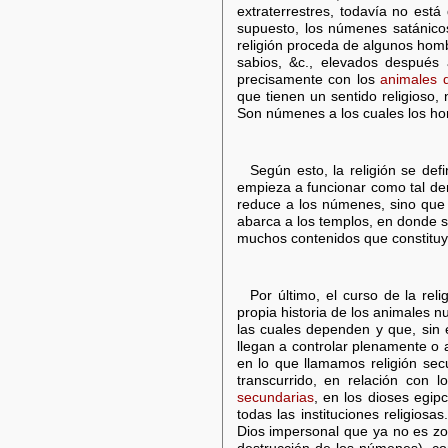
extraterrestres, todavía no es
supuesto, los númenes satánic
religión proceda de algunos homb
sabios, &c., elevados después
precisamente con los
animales d
que tienen un sentido religioso,
Son númenes a los cuales los hom
Según esto, la religión se defi
empieza a funcionar como tal den
reduce a los númenes, sino que 
abarca a los templos, en donde 
muchos contenidos que constituye
Por último, el curso de la rel
propia historia de los animales 
las cuales dependen y que, sin e
llegan a controlar plenamente o a
en lo que llamamos religión se
transcurrido, en relación con
secundarias
, en los dioses egip
todas las instituciones religiosa
Dios impersonal que ya no es zoo