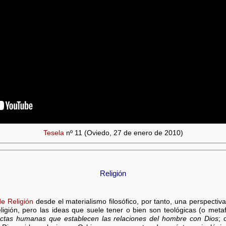
Tesela
nº 11 (Oviedo, 27 de enero de 2010)
Religión
de Religión
desde el materialismo filosófico, por tanto, una perspectiva
eligión, pero las ideas que suele tener o bien son teológicas (o met
ductas humanas que establecen las relaciones del hombre con Dios
; 