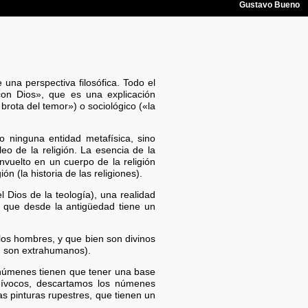
una perspectiva filosófica. Todo el
con Dios», que es una explicación
brota del temor») o sociológico («la
no ninguna entidad metafísica, sino
eo de la religión. La esencia de la
envuelto en un cuerpo de la religión
n (la historia de las religiones).
el Dios de la teología), una realidad
 que desde la antigüedad tiene un
los hombres, y que bien son divinos
n son extrahumanos).
s númenes tienen que tener una base
uívocos, descartamos los númenes
s pinturas rupestres, que tienen un