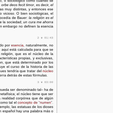
co, o sociológico como cuando se
 orbe deos fecit timor
, es decir,
el
as muy distintas, y entonces ese
 vicioso. O bien sociológicas, el
rocedía de Bauer:
la religión es el
de la sociedad;
un cura me ahorra
in embargo no definen la esencia
2 ❦ 01:43
endo por
esencia
, naturalmente, no
s aquí está calculada para que se
religión, que es el núcleo de la
cterísticas propias, y exclusivas,
ión, que está determinado por los
ye el curso de la historia de las
pues tendría que tratar del
núcleo
rra detrás de estas fórmulas.
3 ❦ 03:00
ue pueda ser denominado tal– ha de
etafísica; el núcleo tiene que ser
na realidad corpórea que de algún
como tal el
concepto de “numen”
.
emplo, las estatuas de los dioses
n español hay una palabra más o