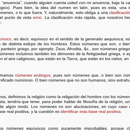
a “anuencia”; cuando alguien
cuenta usted con mi anuencia
, baja la c
ógico). Pues bien, la idea del numen en latín, pues es esta, una
úmenes, o lo que fuera. Y, naturalmente, esto obliga a una
clasificac
l punto de vista
emic
. La clasificación más rápida, que nosotros h
:
uívoco
, es decir, equívoco en el sentido de la
generatio aequivoca
; e
n de distinta estirpe de los hombres. Estos númenes que son, o bie
panteón griego, por ejemplo: Zeus, Afrodita, &c., son númenes grie
númenes incluimos también los démones de la Antigüedad griega, o egi
el aire caliginoso, que están en la Tierra, que están en los cielos, en 
llamamos
númenes análogos
, pues son númenes que, o bien son nú
gnificado numinoso. O bien númenes que no son humanos, sino extra
s, definimos la religión como la religación del hombre con los númenes
ista, tendría que tener, para poder hablar de filosofía de la religión, un
 de algún modo. Los númenes no son alucinaciones, en cuyo caso e
e real positiva, y la cuestión es
identificar esta base real positiva
.
 los númenes equívocos como puramente improbables, porque c