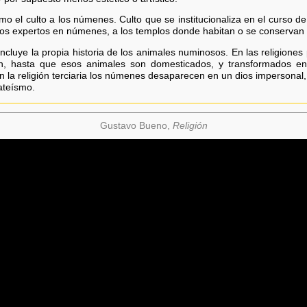
omo el culto a los númenes. Culto que se institucionaliza en el curso de
a los expertos en númenes, a los templos donde habitan o se conservan
 incluye la propia historia de los animales numinosos. En las religione
 hasta que esos animales son domesticados, y transformados en l
En la religión terciaria los númenes desaparecen en un dios impersonal, el
ateísmo.
Gustavo Bueno,
Religión