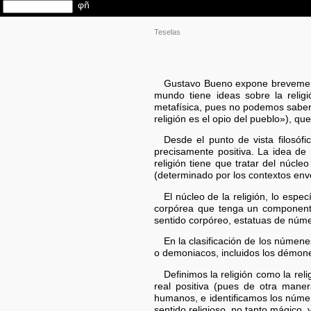
Teselas
Gustavo Bueno expone brevemente 
mundo tiene ideas sobre la relig
metafísica, pues no podemos saber q
religión es el opio del pueblo»), qu
Desde el punto de vista filosófi
precisamente positiva. La idea de 
religión tiene que tratar del núcle
(determinado por los contextos envol
El núcleo de la religión, lo espec
corpórea que tenga un componente
sentido corpóreo, estatuas de núm
En la clasificación de los númen
o demoniacos, incluidos los démon
Definimos la religión como la re
real positiva (pues de otra man
humanos, e identificamos los númen
sentido religioso, no tanto mágico, 