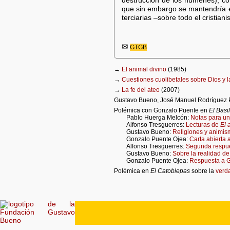
destrucción de los númenes), c
que sin embargo se mantendría 
terciarias ‒sobre todo el cristi
✉
GTGB
→
El animal divino
(1985)
→
Cuestiones cuolibetales sobre Dios y la
→
La fe del ateo
(2007)
Gustavo Bueno, José Manuel Rodríguez P
Polémica con Gonzalo Puente en
El Basi
Pablo Huerga Melcón:
Notas para un
Alfonso Tresguerres:
Lecturas de
El 
Gustavo Bueno:
Religiones y animi
Gonzalo Puente Ojea:
Carta abierta 
Alfonso Tresguerres:
Segunda respue
Gustavo Bueno:
Sobre la realidad de
Gonzalo Puente Ojea:
Respuesta a G
Polémica en
El Catoblepas
sobre la
verda