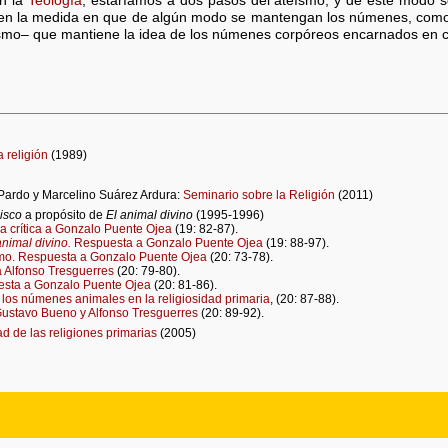
on la
Teología
, estaríamos a dos pasos del ateísmo, y de este modo se c
en la medida en que de algún modo se mantengan los númenes, como e
anismo‒ que mantiene la idea de los númenes corpóreos encarnados en 
 religión
(1989)
ardo y Marcelino Suárez Ardura:
Seminario sobre la Religión
(2011)
lisco
a propósito de
El animal divino
(1995-1996)
a crítica a Gonzalo Puente Ojea
(19: 82-87).
animal divino.
Respuesta a Gonzalo Puente Ojea
(19: 88-97).
smo. Respuesta a Gonzalo Puente Ojea
(20: 73-78).
a Alfonso Tresguerres
(20: 79-80).
sta a Gonzalo Puente Ojea
(20: 81-86).
 los númenes animales en la religiosidad primaria
, (20: 87-88).
ustavo Bueno y Alfonso Tresguerres
(20: 89-92).
d de las religiones primarias
(2005)