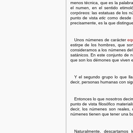
menos técnica, que es la palabr
el numen, en el sentido etimol
corpóreos: las estatuas de los n
punto de vista
etic
como desde e
precisamente, es la que distingue
Unos númenes de carácter
eq
estirpe de los hombres, que so
consideramos a los númenes del 
satánicos. En este conjunto de 
que son los démones que viven en 
Y el segundo grupo lo que 
decir, personas humanas con si
Entonces lo que nosotros decimo
punto de vista filosófico material
decir, los númenes son reales,
númenes tienen que tener una bas
Naturalmente, descartamos