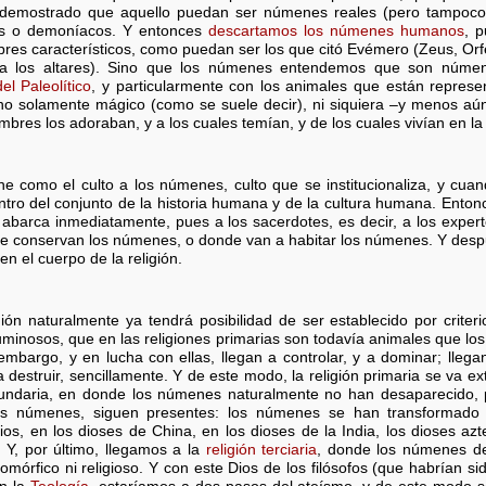
tá demostrado que aquello puedan ser númenes reales (pero tampoco
os o demoníacos. Y entonces
descartamos los númenes humanos
, 
res característicos, como puedan ser los que citó Evémero (Zeus, Orfe
 a los altares). Sino que los númenes entendemos que son númen
el Paleolítico
, y particularmente con los animales que están represen
 no solamente mágico (como se suele decir), ni siquiera –y menos aún
bres los adoraban, y a los cuales temían, y de los cuales vivían en l
ne como el culto a los númenes, culto que se institucionaliza, y cuand
tro del conjunto de la historia humana y de la cultura humana. Entonce
abarca inmediatamente, pues a los sacerdotes, es decir, a los exp
se conservan los númenes, o donde van a habitar los númenes. Y des
n el cuerpo de la religión.
igión naturalmente ya tendrá posibilidad de ser establecido por criter
numinosos, que en las religiones primarias son todavía animales que 
mbargo, y en lucha con ellas, llegan a controlar, y a dominar; lleg
 destruir, sencillamente. Y de este modo, la religión primaria se va 
cundaria, en donde los númenes naturalmente no han desaparecido, 
 los númenes, siguen presentes: los númenes se han transformado
cios, en los dioses de China, en los dioses de la India, los dioses az
s. Y, por último, llegamos a la
religión terciaria
, donde los númenes d
mórfico ni religioso. Y con este Dios de los filósofos (que habrían si