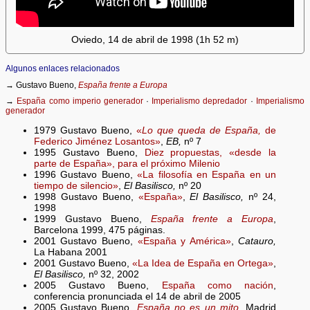
Oviedo, 14 de abril de 1998 (1h 52 m)
Algunos enlaces relacionados
→ Gustavo Bueno,
España frente a Europa
→
España como imperio generador
·
Imperialismo depredador
·
Imperialismo
generador
1979 Gustavo Bueno,
«
Lo que queda de España,
de
Federico Jiménez Losantos»
,
EB,
nº 7
1995 Gustavo Bueno,
Diez propuestas, «desde la
parte de España», para el próximo Milenio
1996 Gustavo Bueno,
«La filosofía en España en un
tiempo de silencio»
,
El Basilisco,
nº 20
1998 Gustavo Bueno,
«España»
,
El Basilisco,
nº 24,
1998
1999 Gustavo Bueno,
España frente a Europa
,
Barcelona 1999, 475 páginas.
2001 Gustavo Bueno,
«España y América»
,
Catauro,
La Habana 2001
2001 Gustavo Bueno,
«La Idea de España en Ortega»
,
El Basilisco,
nº 32, 2002
2005 Gustavo Bueno,
España como nación
,
conferencia pronunciada el 14 de abril de 2005
2005 Gustavo Bueno,
España no es un mito
, Madrid