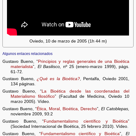
Oviedo, 10 de marzo de 2005 (1h 44 m)
Algunos enlaces relacionados
Gustavo Bueno, “
Principios y reglas generales de una Bioética
materialista
”,
El Basilisco,
nº 25 (enero-marzo 1999), págs.
61-72.
Gustavo Bueno,
¿Qué es la Bioética?
, Pentalfa, Oviedo 2001,
134 páginas.
Gustavo Bueno, “
La Bioética desde las coordenadas del
Materialismo filosófico
” (Facultad de Medicina, Oviedo 10
marzo 2005). Vídeo.
Gustavo Bueno, “
Ética, Moral, Bioética, Derecho
”,
El Catoblepas,
noviembre 2009, 93:2
Gustavo Bueno, “
Fundamentalismo científico y Bioética
”
(Sociedad Internacional de Bioética, 25 febrero 2010). Vídeo.
Gustavo Bueno, “
Fundamentalismo científico y Bioética
”,
El