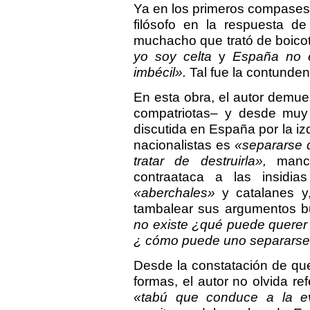
Ya en los primeros compases d
filósofo en la respuesta d
muchacho que trató de boicot
yo soy celta
y
España no e
imbécil».
Tal fue la contunde
En esta obra, el autor demue
compatriotas– y desde muy
discutida en España por la iz
nacionalistas es
«separarse d
tratar de destruirla»,
manci
contraataca a las insidi
«aberchales»
y catalanes y,
tambalear sus argumentos b
no existe ¿qué puede querer 
¿ cómo puede uno separarse 
Desde la constatación de q
formas, el autor no olvida re
«tabú que conduce a la ev