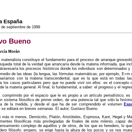
a España
 de septiembre de 1999
vo Bueno
rcía Morán
 materialista constituye el fundamento para el proceso de arranque gnoseol
squeda total de la verdad que arrancaría desde la materia informada, que inc
atravesaría los procesos históricos donde los individuos son determinados y 
 medio de las ideas (la lengua, las fórmulas matemáticas; por ejemplo, E=m.
paríamos con la materia transcendental, que es la que está en todas la
a los casos particulares pero que no puede vivir sin ellos: es el concepto 
de la materia general. Al final, lo fundamental, a saber: el progreso y el regre
 comprimido por el espacio que le es propio a un artículo periodístico, es 
 sistema filosófico de primer orden, de una potencia tal que sólo la histori
ra de la medida, y desde el que ha de ser comprendido el volumen
Espa
 se editará en breves semanas. El autor, Gustavo Bueno.
 más ni menos, Demócrito, Platón, Aristóteles, Espinosa, Kant, Hegel y Ma
mentes filosóficas más privilegiadas de finales de este milenio, capaz de 
pensamiento complejo de aquéllos y de otros, de los que es heredero, lo que
dero filósofo: empero, se erige hasta la altura de los pocos y se nos mue