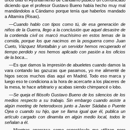
diciendo que el profesor Gustavo Bueno había hecho muy mal
mandándolos a Cándamo porque tenía que haberlos mandado
a Altamira (Risas).
—
Cuando hablo con tipos como tú, de esa generación de
niños de la Guerra, llego a la conclusión que aquel desastre de
la contienda civil os marcó muchísimo en estos temas de la
comida, porque los que nacimos en la posguerra como Juan
Cueto, Vázquez Montalbán y un servidor hemos recuperado el
tiempo perdido y nos hemos aplicado con pasión a los oficios
de la boca
...
—Es que damos la impresión de abueletes cuando damos la
vara contando las gazuzas que pasamos, yo me alimenté de
higos secos muchos días aquí en Madrid. Todo eso marca y
luego eso te condiciona a la hora de acercarte a los placeres de
la mesa, te hace arbitrario y acabas siendo chimpancé o lobo.
—
Se queja el filósofo Gustavo Bueno de los silencios de los
medios respecto a su trabajo. Sin embargo cuando asiste a
algún meeting de heterodoxos junto a Javier Sádaba o Puente
Ojea o cuando su hijo, que se llama igual que él, publica un
artículo cargado con dinamita en algún medio local, todos le
señalan a él
.
—Mientras aparezca como espectáculo me utilizan pero