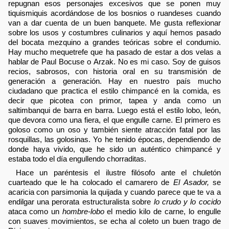
repugnan esos personajes excesivos que se ponen muy
tiquismiquis acordándose de los bosnios o ruandeses cuando
van a dar cuenta de un buen banquete. Me gusta reflexionar
sobre los usos y costumbres culinarios y aquí hemos pasado
del bocata mezquino a grandes teóricas sobre el condumio.
Hay mucho mequetrefe que ha pasado de estar a dos velas a
hablar de Paul Bocuse o Arzak. No es mi caso. Soy de guisos
recios, sabrosos, con historia oral en su transmisión de
generación a generación. Hay en nuestro país mucho
ciudadano que practica el estilo chimpancé en la comida, es
decir que picotea con primor, tapea y anda como un
saltimbanqui de barra en barra. Luego está el estilo lobo, león,
que devora como una fiera, el que engulle carne. El primero es
goloso como un oso y también siente atracción fatal por las
rosquillas, las golosinas. Yo he tenido épocas, dependiendo de
donde haya vivido, que he sido un auténtico chimpancé y
estaba todo el día engullendo chorraditas.
Hace un paréntesis el ilustre filósofo ante el chuletón
cuarteado que le ha colocado el camarero de
El Asador,
se
acaricia con parsimonia la quijada y cuando parece que te va a
endilgar una perorata estructuralista sobre
lo crudo y lo cocido
ataca como un
hombre-lobo
el medio kilo de carne, lo engulle
con suaves movimientos, se echa al coleto un buen trago de