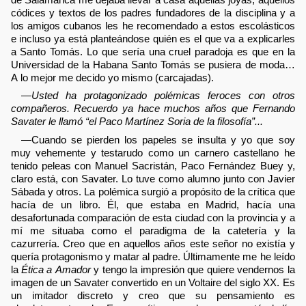
códices y textos de los padres fundadores de la disciplina y a
los amigos cubanos les he recomendado a estos escolásticos
e incluso ya está planteándose quién es el que va a explicarles
a Santo Tomás. Lo que sería una cruel paradoja es que en la
Universidad de la Habana Santo Tomás se pusiera de moda…
A lo mejor me decido yo mismo (carcajadas).
—
Usted ha protagonizado polémicas feroces con otros
compañeros. Recuerdo ya hace muchos años que Fernando
Savater le llamó “el Paco Martínez Soria de la filosofía”...
—Cuando se pierden los papeles se insulta y yo que soy
muy vehemente y testarudo como un carnero castellano he
tenido peleas con Manuel Sacristán, Paco Fernández Buey y,
claro está, con Savater. Lo tuve como alumno junto con Javier
Sábada y otros. La polémica surgió a propósito de la crítica que
hacía de un libro. Él, que estaba en Madrid, hacía una
desafortunada comparación de esta ciudad con la provincia y a
mí me situaba como el paradigma de la catetería y la
cazurrería. Creo que en aquellos años este señor no existía y
quería protagonismo y matar al padre. Últimamente me he leído
la
Ética a Amador
y tengo la impresión que quiere vendernos la
imagen de un Savater convertido en un Voltaire del siglo XX. Es
un imitador discreto y creo que su pensamiento es