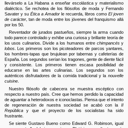
llevárselo a La Habana a enseñar escolástica y materialismo
dialéctico. Se rechotea de los filósofos de moda y Fernando
Savater y su
Ética a Amador
le recuerda, libros como
El joven
de carácter
, tan de moda entre los jóvenes del franquismo allá
por los 50.
Reventador de jurados pastueños, siempre la arma cuando
todo parece controlado y exhibe una curiosa y brillante teoría de
los usos culinarios. Divide a los humanos entre
chimpancés
y
lobos
. Los primeros son los picoteadores de parcos yantares,
los hombres-tapas que brujulean por tabernas y cafeterías de
España. Los segundos serían los tragones, gente de diente fácil
y consistente. Los primeros tienen escasa posibilidad de
educarse en las artes culinarias. Los segundos son los
auténticos disfrutadores de la comida tradicional y la
nouvelle
cuisine
.
Nuestro filósofo de cabecera se muestra escéptico con
respecto a nuestro país. Cree que hemos perdido la capacidad
de aguantar a heterodoxos e iconoclastas. Piensa que el intento
de regeneración de nuestra sociedad se acabó con la
II
República
y que el proyecto de los socialistas ha sido
frustrante.
Se siente Gustavo Bueno como Edward G. Robinson, igual