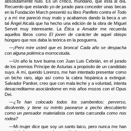
absolutamente nulo. Es un crítico, mundano, que está al día.
Recuerdo que estando yo de jurado para conceder unas becas
en la Fundación March presentó su libro
Panfleto contra el Todo
y a mí me pareció muy malo y acabamos dando la beca a un
tal Ángel Alcalá que ha hecho una edición de la obra de Miguel
Servet muy interesante. La
Ética a Amador
me recuerda
aquellos libros como
El joven de carácter
de aquel obispo
húngaro que nos daba la teórica en la posguerra.
—
¡Pero mire usted que es bronca! Cada año se despacha
con alguna polémica morrocotuda
.
—Un año la tuve buena con Juan Luis Cebrián, en el jurado
de los premios Príncipe de Asturias a propósito de un candidato
suyo. A mí, querido Lorenzo, me han intentado presentar como
un bicho raro, algo así como la cabra hispánica a extinguir.
Salvador Paniker, creo que con mala leche y a voluntad, intenta
desacreditarme asociándome en mis años mozos con el Opus
Dei.
—
¿Te han colocado todos los sambenitos: perverso,
disolvente, y tiene su mérito pasearse a pecho descubierto
como un pensador materialista con tanta carcundia como nos
rodea?
—Mi mujer dice que soy un santo laico, pero nunca me han