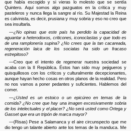
que había escogido y si vieras lo molesto que se sentía
Quintero. Aquí somos algo pazguatos en la crítica y muy
pasteleros y nunca llega la sangre al río. Su Majestad la Reina
es calvinista, es decir, prusiana y muy sobria y eso no creo que
sea insultarla.
—
¿No opinas que este país ha perdido la capacidad de
aguantar a heterodoxos, criticones, iconoclastas y que todo es
de una ramplonería supina? ¿No crees que la tan cacareada,
regeneración laica de los sociatas ha sido un fracaso
estrepitoso?
—Creo que el intento de regenerar nuestra sociedad se
acaba con la II República. Éstos han sido muy pejigueros y
quisquillosos con los críticos y culturalmente decepcionantes,
aunque hayan hecho cosas en otros planos de la realidad. Pero
no nos vamos a poner pedantes y suficientes. Hablemos del
comer.
—
¿Usted es un estoico o un epicúreo en temas de la
comida? ¿No cree que hay una imagen excesivamente sobria
de los intelectuales y el placer? ¿No será usted como Ortega y
Gasset que era un tripón de marca mayor?
—(Risas) Pese a Salamanca y el aire circunspecto que me
dio tengo un talante abierto ante los temas de la manduca. Me