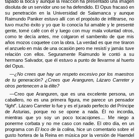
tapado la boca y aunque la reacción ha presentado una imagen
disoluta de un servidor uno se ha defendido. El Opus fracasó en
su penetración en la Universidad de Salamanca y aunque
Raimundo Paniker estuvo allí con el propósito de infiltrarse, no
tuvo mucho éxito y yo que lo conocía fui amable y le presenté
gente, tomé café con él y luego con muy mala voluntad otros,
como te decía antes, me colgaron el sambenito de que mis
años mozos coquetee con la obra. La verdad es que me tiraron
el anzuelo en más de una ocasión pero me resistí y jamás tuve
relación con ellos. Seguramente Raimundo le contó a su
hermano Salvador, que él estuvo a punto de llevarme al huerto
del Opus.
—
¿No crees que hay un respeto excesivo por los maestros
de tu generación? ¿Crees que Aranguren, Lázaro Carreter y
otros pertenecen a la élite?
—Creo que Aranguren, que es una excelente persona, un
caballero, no es una primera figura, me parece un pensador
“
light
”. Lázaro Carreter lo fue y es el jurado perfecto del Príncipe
de Asturias, porque no se opone a nada. Él no incordia,
mientras que yo soy un poco tocacojones… Me niego a
ponerme corbata y no me caso con nadie. El otro día, en un
programa con
El loco de la colina,
hice un comentario sobre el
gusto hortera de la Reina en música por la versión de Haendel