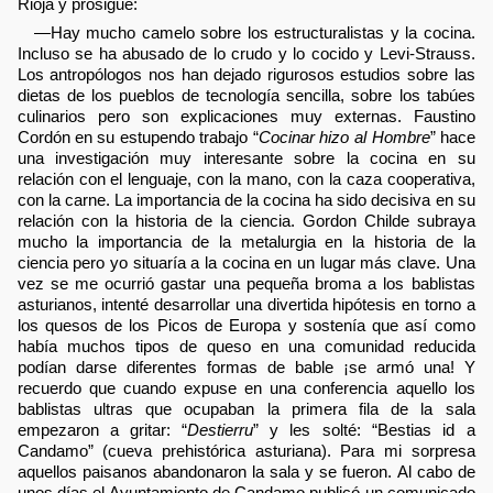
Rioja y prosigue:
—Hay mucho camelo sobre los estructuralistas y la cocina.
Incluso se ha abusado de lo crudo y lo cocido y Levi-Strauss.
Los antropólogos nos han dejado rigurosos estudios sobre las
dietas de los pueblos de tecnología sencilla, sobre los tabúes
culinarios pero son explicaciones muy externas. Faustino
Cordón en su estupendo trabajo “
Cocinar hizo al Hombre
” hace
una investigación muy interesante sobre la cocina en su
relación con el lenguaje, con la mano, con la caza cooperativa,
con la carne. La importancia de la cocina ha sido decisiva en su
relación con la historia de la ciencia. Gordon Childe subraya
mucho la importancia de la metalurgia en la historia de la
ciencia pero yo situaría a la cocina en un lugar más clave. Una
vez se me ocurrió gastar una pequeña broma a los bablistas
asturianos, intenté desarrollar una divertida hipótesis en torno a
los quesos de los Picos de Europa y sostenía que así como
había muchos tipos de queso en una comunidad reducida
podían darse diferentes formas de bable ¡se armó una! Y
recuerdo que cuando expuse en una conferencia aquello los
bablistas ultras que ocupaban la primera fila de la sala
empezaron a gritar: “
Destierru
” y les solté: “Bestias id a
Candamo” (cueva prehistórica asturiana). Para mi sorpresa
aquellos paisanos abandonaron la sala y se fueron. Al cabo de
unos días el Ayuntamiento de Candamo publicó un comunicado