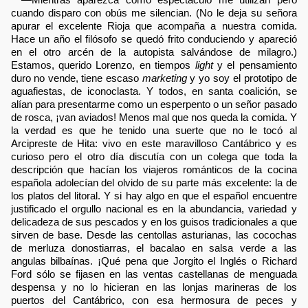
cuando disparo con obús me silencian. (No le deja su señora
apurar el excelente Rioja que acompaña a nuestra comida.
Hace un año el filósofo se quedó frito conduciendo y apareció
en el otro arcén de la autopista salvándose de milagro.)
Estamos, querido Lorenzo, en tiempos
light
y el pensamiento
duro no vende, tiene escaso
marketing
y yo soy el prototipo de
aguafiestas, de iconoclasta. Y todos, en santa coalición, se
alían para presentarme como un esperpento o un señor pasado
de rosca, ¡van aviados! Menos mal que nos queda la comida. Y
la verdad es que he tenido una suerte que no le tocó al
Arcipreste de Hita: vivo en este maravilloso Cantábrico y es
curioso pero el otro día discutía con un colega que toda la
descripción que hacían los viajeros románticos de la cocina
española adolecían del olvido de su parte más excelente: la de
los platos del litoral. Y si hay algo en que el español encuentre
justificado el orgullo nacional es en la abundancia, variedad y
delicadeza de sus pescados y en los guisos tradicionales a que
sirven de base. Desde las centollas asturianas, las cocochas
de merluza donostiarras, el bacalao en salsa verde a las
angulas bilbaínas. ¡Qué pena que Jorgito el Inglés o Richard
Ford sólo se fijasen en las ventas castellanas de menguada
despensa y no lo hicieran en las lonjas marineras de los
puertos del Cantábrico, con esa hermosura de peces y