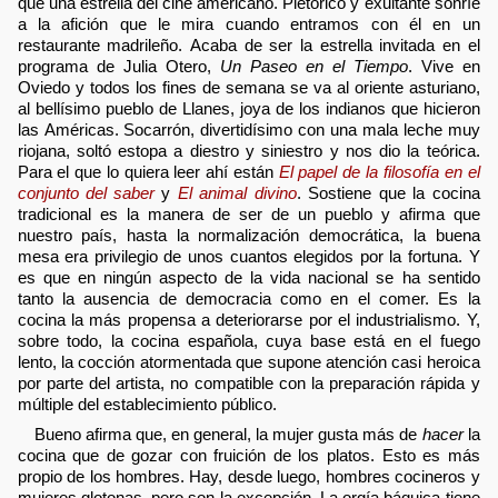
que una estrella del cine americano. Pletórico y exultante sonríe
a la afición que le mira cuando entramos con él en un
restaurante madrileño. Acaba de ser la estrella invitada en el
programa de Julia Otero,
Un Paseo en el Tiempo
. Vive en
Oviedo y todos los fines de semana se va al oriente asturiano,
al bellísimo pueblo de Llanes, joya de los indianos que hicieron
las Américas. Socarrón, divertidísimo con una mala leche muy
riojana, soltó estopa a diestro y siniestro y nos dio la teórica.
Para el que lo quiera leer ahí están
El papel de la filosofía en el
conjunto del saber
y
El animal divino
. Sostiene que la cocina
tradicional es la manera de ser de un pueblo y afirma que
nuestro país, hasta la normalización democrática, la buena
mesa era privilegio de unos cuantos elegidos por la fortuna. Y
es que en ningún aspecto de la vida nacional se ha sentido
tanto la ausencia de democracia como en el comer. Es la
cocina la más propensa a deteriorarse por el industrialismo. Y,
sobre todo, la cocina española, cuya base está en el fuego
lento, la cocción atormentada que supone atención casi heroica
por parte del artista, no compatible con la preparación rápida y
múltiple del establecimiento público.
Bueno afirma que, en general, la mujer gusta más de
hacer
la
cocina que de gozar con fruición de los platos. Esto es más
propio de los hombres. Hay, desde luego, hombres cocineros y
mujeres glotonas, pero son la excepción. La orgía báquica tiene