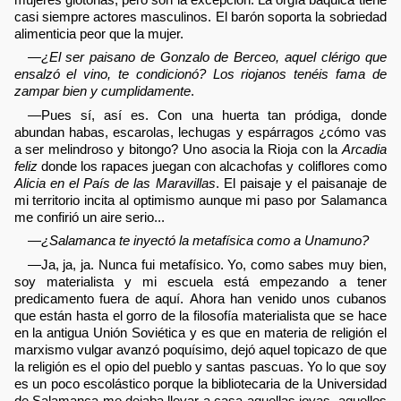
casi siempre actores masculinos. El barón soporta la sobriedad
alimenticia peor que la mujer.
—
¿El ser paisano de Gonzalo de Berceo, aquel clérigo que
ensalzó el vino, te condicionó? Los riojanos tenéis fama de
zampar bien y cumplidamente
.
—Pues sí, así es. Con una huerta tan pródiga, donde
abundan habas, escarolas, lechugas y espárragos ¿cómo vas
a ser melindroso y bitongo? Uno asocia la Rioja con la
Arcadia
feliz
donde los rapaces juegan con alcachofas y coliflores como
Alicia en el País de las Maravillas
. El paisaje y el paisanaje de
mi territorio incita al optimismo aunque mi paso por Salamanca
me confirió un aire serio...
—
¿Salamanca te inyectó la metafísica como a Unamuno?
—Ja, ja, ja. Nunca fui metafísico. Yo, como sabes muy bien,
soy materialista y mi escuela está empezando a tener
predicamento fuera de aquí. Ahora han venido unos cubanos
que están hasta el gorro de la filosofía materialista que se hace
en la antigua Unión Soviética y es que en materia de religión el
marxismo vulgar avanzó poquísimo, dejó aquel topicazo de que
la religión es el opio del pueblo y santas pascuas. Yo lo que soy
es un poco escolástico porque la bibliotecaria de la Universidad
de Salamanca me dejaba llevar a casa aquellas joyas, aquellos