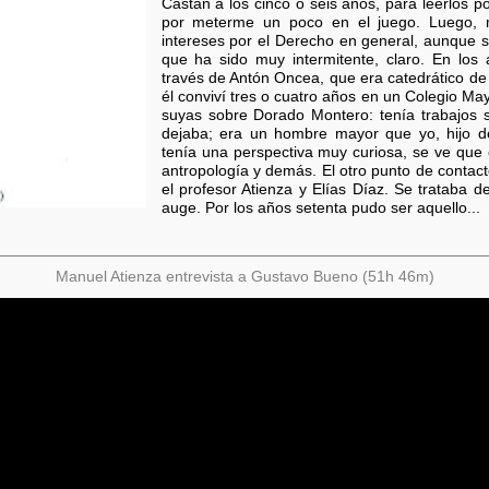
Castán a los cinco o seis años, para leerlos po
por meterme un poco en el juego. Luego,
intereses por el Derecho en general, aunque 
que ha sido muy intermitente, claro. En los
través de Antón Oncea, que era catedrático 
él conviví tres o cuatro años en un Colegio Ma
suyas sobre Dorado Montero: tenía trabajos 
dejaba; era un hombre mayor que yo, hijo de
tenía una perspectiva muy curiosa, se ve que e
antropología y demás. El otro punto de contac
el profesor Atienza y Elías Díaz. Se trataba
auge. Por los años setenta pudo ser aquello...
Manuel Atienza entrevista a Gustavo Bueno (51h 46m)