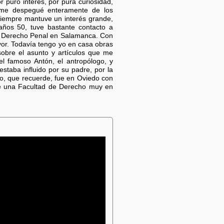
r puro interés, por pura curiosidad,
 me despegué enteramente de los
siempre mantuve un interés grande,
 años 50, tuve bastante contacto a
de Derecho Penal en Salamanca. Con
yor. Todavía tengo yo en casa obras
sobre el asunto y artículos que me
l famoso Antón, el antropólogo, y
staba influido por su padre, por la
to, que recuerde, fue en Oviedo con
 de una Facultad de Derecho muy en