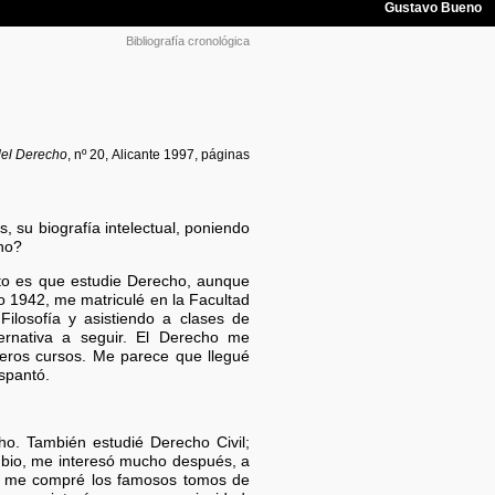
Bibliografía cronológica
del Derecho
, nº 20, Alicante 1997, páginas
, su biografía intelectual, poniendo
cho?
to es que estudie Derecho, aunque
o 1942, me matriculé en la Facultad
ilosofía y asistiendo a clases de
ernativa a seguir. El Derecho me
meros cursos. Me parece que llegué
espantó.
o. También estudié Derecho Civil;
bio, me interesó mucho después, a
ue me compré los famosos tomos de