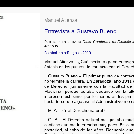
Manuel Atienza
Entrevista a Gustavo Bueno
Publicada en la revista
Doxa. Cuadernos de Filosofía 
489-505.
Facsímil en pdf: agosto 2010
Manuel Atienza.– ¿Cuál sería, a grandes rasgos
énfasis en los puntos de contacto con el Dere
Gustavo Bueno.– El primer punto de contac
no terminé la carrera. En Zaragoza, año 1941 
de Derecho, juntamente con la Facultad de F
Medicina, porque estaba dudando en la alt
interesó muchísimo, por lo menos en los pri
hasta tercero o algo así. El Administrativo me 
M. A.– ¿Y el Derecho natural?
G. B.– El Derecho natural me gustaba much
confieso que me interesaba muy poco. En cam
posteriori, al cabo de los años. Recuerdo q