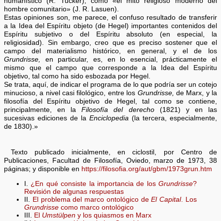
humanístico (R. Tucker), como «el mito religioso moderno del
hombre comunitario» (J. R. Lasuen).
Estas opiniones son, me parece, el confuso resultado de transferir
a la Idea del Espíritu objeto (de Hegel) importantes contenidos del
Espíritu subjetivo o del Espíritu absoluto (en especial, la
religiosidad). Sin embargo, creo que es preciso sostener que el
campo del materialismo histórico, en general, y el de los
Grundrisse,
en particular, es, en lo esencial, prácticamente el
mismo que el campo que corresponde a la Idea del Espíritu
objetivo, tal como ha sido esbozada por Hegel.
Se trata, aquí, de indicar el programa de lo que podría ser un cotejo
minucioso, a nivel casi filológico, entre los
Grundrisse,
de Marx, y la
filosofía del Espíritu objetivo de Hegel, tal como se contiene,
principalmente, en la
Filosofía del derecho
(1821) y en las
sucesivas ediciones de la
Enciclopedia
(la tercera, especialmente,
de 1830).»
Texto publicado inicialmente, en ciclostil, por Centro de
Publicaciones, Facultad de Filosofía, Oviedo, marzo de 1973, 38
páginas; y disponible en
https://filosofia.org/aut/gbm/1973grun.htm
I.
¿En qué consiste la importancia de los
Grundrisse
?
Revisión de algunas respuestas
II.
El problema del marco ontológico de
El Capital
. Los
Grundrisse
como marco ontológico
III.
El
Umstülpen
y los quiasmos en Marx