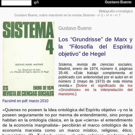
Bibliografía cronológica
Gustavo Bueno, sobre marxismo en la revista
Sistema
·
·
·
nº 2
nº 4
nº 7
Gustavo Bueno
Los “Grundrisse” de Marx y
la “Filosofía del Espíritu
objetivo” de Hegel
Sistema, revista de ciencias sociales,
Madrid, enero de 1974, número 4, páginas
35-46. «Este trabajo complementa el
publicado con anterioridad por el autor en el
número 2 (mayo de 1973) de esta misma
revista.» [
Sobre el significado de los
«Grundrisse» en la interpretación del
marxismo
.]
Facsímil en pdf: marzo 2010
«Quienes no poseen la Idea ontológica del Espíritu objetivo –y no la
poseen seguramente no por merma de entendimiento, sino porque
habitan en la ontología clásica, en la que «cierra» el entendimiento
de la economía marginalista– percibirán el marco ontológico de la
economía marxista como un marco místico, religioso, ético,