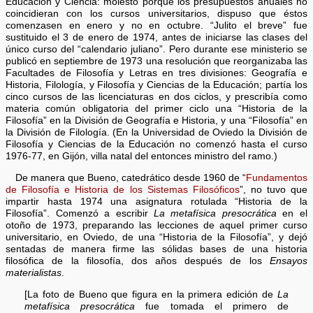
Educación y Ciencia: molesto porque los presupuestos anuales no
coincidieran con los cursos universitarios, dispuso que éstos
comenzasen en enero y no en octubre. “Julito el breve” fue
sustituido el 3 de enero de 1974, antes de iniciarse las clases del
único curso del “calendario juliano”. Pero durante ese ministerio se
publicó en septiembre de 1973 una resolución que reorganizaba las
Facultades de Filosofía y Letras en tres divisiones: Geografía e
Historia, Filología, y Filosofía y Ciencias de la Educación; partía los
cinco cursos de las licenciaturas en dos ciclos, y prescribía como
materia común obligatoria del primer ciclo una “Historia de la
Filosofía” en la División de Geografía e Historia, y una “Filosofía” en
la División de Filología. (En la Universidad de Oviedo la División de
Filosofía y Ciencias de la Educación no comenzó hasta el curso
1976-77, en Gijón, villa natal del entonces ministro del ramo.)
De manera que Bueno, catedrático desde 1960 de “
Fundamentos
de Filosofía e Historia de los Sistemas Filosóficos
”, no tuvo que
impartir hasta 1974 una asignatura rotulada “Historia de la
Filosofía”. Comenzó a escribir
La metafísica presocrática
en el
otoño de 1973, preparando las lecciones de aquel primer curso
universitario, en Oviedo, de una “Historia de la Filosofía”, y dejó
sentadas de manera firme las sólidas bases de una historia
filosófica de la filosofía, dos años después de los
Ensayos
materialistas
.
[La foto de Bueno que figura en la primera edición de
La
metafísica presocrática
fue tomada el primero de