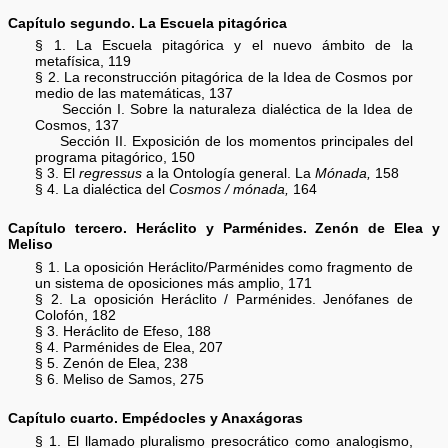
Capítulo segundo. La Escuela pitagórica
§ 1. La Escuela pitagórica y el nuevo ámbito de la
metafísica, 119
§ 2. La reconstrucción pitagórica de la Idea de Cosmos por
medio de las matemáticas, 137
Sección I. Sobre la naturaleza dialéctica de la Idea de
Cosmos, 137
Sección II. Exposición de los momentos principales del
programa pitagórico, 150
§ 3. El
regressus
a la Ontología general. La
Mónada,
158
§ 4. La dialéctica del
Cosmos / mónada,
164
Capítulo tercero. Heráclito y Parménides. Zenón de Elea y
Meliso
§ 1. La oposición Heráclito/Parménides como fragmento de
un sistema de oposiciones más amplio, 171
§ 2. La oposición Heráclito / Parménides. Jenófanes de
Colofón, 182
§ 3. Heráclito de Efeso, 188
§ 4. Parménides de Elea, 207
§ 5. Zenón de Elea, 238
§ 6. Meliso de Samos, 275
Capítulo cuarto. Empédocles y Anaxágoras
§ 1. El llamado pluralismo presocrático como analogismo,