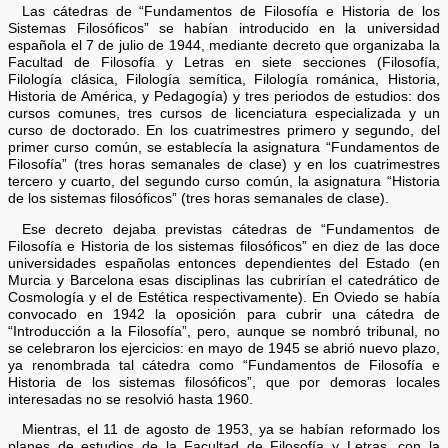
Las cátedras de “Fundamentos de Filosofía e Historia de los
Sistemas Filosóficos” se habían introducido en la universidad
española el 7 de julio de 1944, mediante decreto que organizaba la
Facultad de Filosofía y Letras en siete secciones (Filosofía,
Filología clásica, Filología semítica, Filología románica, Historia,
Historia de América, y Pedagogía) y tres periodos de estudios: dos
cursos comunes, tres cursos de licenciatura especializada y un
curso de doctorado. En los cuatrimestres primero y segundo, del
primer curso común, se establecía la asignatura “Fundamentos de
Filosofía” (tres horas semanales de clase) y en los cuatrimestres
tercero y cuarto, del segundo curso común, la asignatura “Historia
de los sistemas filosóficos” (tres horas semanales de clase).
Ese decreto dejaba previstas cátedras de “Fundamentos de
Filosofía e Historia de los sistemas filosóficos” en diez de las doce
universidades españolas entonces dependientes del Estado (en
Murcia y Barcelona esas disciplinas las cubrirían el catedrático de
Cosmología y el de Estética respectivamente). En Oviedo se había
convocado en 1942 la oposición para cubrir una cátedra de
“Introducción a la Filosofía”, pero, aunque se nombró tribunal, no
se celebraron los ejercicios: en mayo de 1945 se abrió nuevo plazo,
ya renombrada tal cátedra como “Fundamentos de Filosofía e
Historia de los sistemas filosóficos”, que por demoras locales
interesadas no se resolvió hasta 1960.
Mientras, el 11 de agosto de 1953, ya se habían reformado los
planes de estudios de la Facultad de Filosofía y Letras, con la