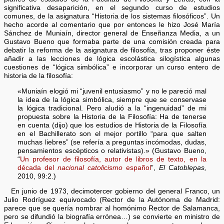
significativa desaparición, en el segundo curso de estudios
comunes, de la asignatura “Historia de los sistemas filosóficos”. Un
hecho acorde al comentario que por entonces le hizo José María
Sánchez de Muniaín, director general de Enseñanza Media, a un
Gustavo Bueno que formaba parte de una comisión creada para
debatir la reforma de la asignatura de filosofía, tras proponer éste
añadir a las lecciones de lógica escolástica silogística algunas
cuestiones de “lógica simbólica” e incorporar un curso entero de
historia de la filosofía:
«Muniaín elogió mi “juvenil entusiasmo” y no le pareció mal
la idea de la lógica simbólica, siempre que se conservase
la lógica tradicional. Pero aludió a la “ingenuidad” de mi
propuesta sobre la Historia de la Filosofía: Ha de tenerse
en cuenta (dijo) que los estudios de Historia de la Filosofía
en el Bachillerato son el mejor portillo “para que salten
muchas liebres” (se refería a preguntas incómodas, dudas,
pensamientos escépticos o relativistas).» (Gustavo Bueno,
“
Un profesor de filosofía, autor de libros de texto, en la
década del
nacional catolicismo
español
”,
El Catoblepas,
2010, 99:2.)
En junio de 1973, decimotercer gobierno del general Franco, un
Julio Rodríguez equivocado (Rector de la Autónoma de Madrid:
parece que se quería nombrar al homónimo Rector de Salamanca,
pero se difundió la biografía errónea…) se convierte en ministro de