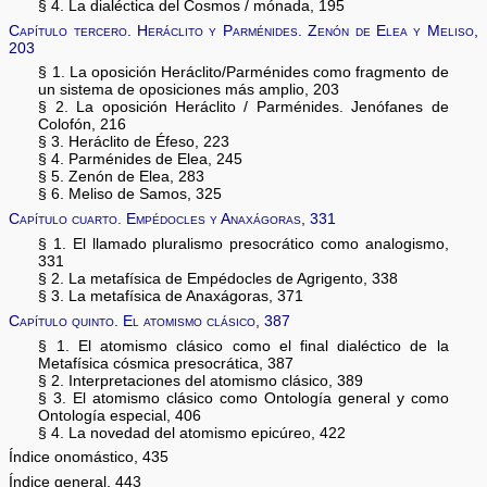
§ 4. La dialéctica del Cosmos / mónada, 195
Capítulo tercero. Heráclito y Parménides. Zenón de Elea y Meliso,
203
§ 1. La oposición Heráclito/Parménides como fragmento de
un sistema de oposiciones más amplio, 203
§ 2. La oposición Heráclito / Parménides. Jenófanes de
Colofón, 216
§ 3. Heráclito de Éfeso, 223
§ 4. Parménides de Elea, 245
§ 5. Zenón de Elea, 283
§ 6. Meliso de Samos, 325
Capítulo cuarto. Empédocles y Anaxágoras, 331
§ 1. El llamado pluralismo presocrático como analogismo,
331
§ 2. La metafísica de Empédocles de Agrigento, 338
§ 3. La metafísica de Anaxágoras, 371
Capítulo quinto. El atomismo clásico, 387
§ 1. El atomismo clásico como el final dialéctico de la
Metafísica cósmica presocrática, 387
§ 2. Interpretaciones del atomismo clásico, 389
§ 3. El atomismo clásico como Ontología general y como
Ontología especial, 406
§ 4. La novedad del atomismo epicúreo, 422
Índice onomástico, 435
Índice general, 443