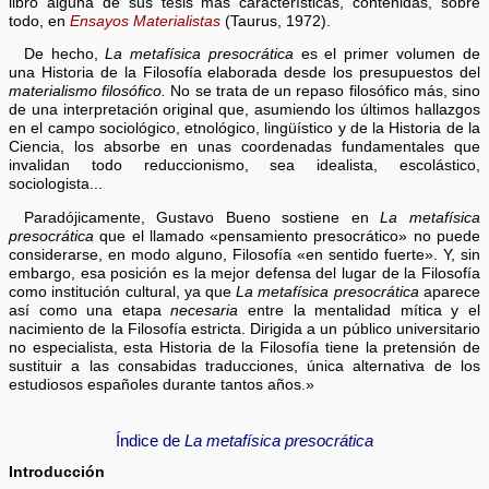
libro alguna de sus tesis más características, contenidas, sobre
todo, en
Ensayos Materialistas
(Taurus, 1972).
De hecho,
La metafísica presocrática
es el primer volumen de
una Historia de la Filosofía elaborada desde los presupuestos del
materialismo filosófico.
No se trata de un repaso filosófico más, sino
de una interpretación original que, asumiendo los últimos hallazgos
en el campo sociológico, etnológico, lingüístico y de la Historia de la
Ciencia, los absorbe en unas coordenadas fundamentales que
invalidan todo reduccionismo, sea idealista, escolástico,
sociologista...
Paradójicamente, Gustavo Bueno sostiene en
La metafísica
presocrática
que el llamado «pensamiento presocrático» no puede
considerarse, en modo alguno, Filosofía «en sentido fuerte». Y, sin
embargo, esa posición es la mejor defensa del lugar de la Filosofía
como institución cultural, ya que
La metafísica presocrática
aparece
así como una etapa
necesaria
entre la mentalidad mítica y el
nacimiento de la Filosofía estricta. Dirigida a un público universitario
no especialista, esta Historia de la Filosofía tiene la pretensión de
sustituir a las consabidas traducciones, única alternativa de los
estudiosos españoles durante tantos años.»
Índice de
La metafísica presocrática
Introducción