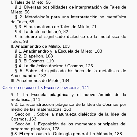
I. Tales de Mileto, 56
§ 1. Diversas posibilidades de interpretación de Tales de
Mileto, 56
§ 2. Metodología para una interpretación no metafísica
de Tales, 65
§ 3. El racionalismo de Tales de Mileto, 71
§ 4. La doctrina del arjé, 82
§ 5. Sobre el significado dialéctico de la metafísica de
Tales, 98
II. Anaximandro de Mileto, 103
§ 1. Anaximandro y la Escuela de Mileto, 103
§ 2. El ápeiron, 108
§ 3. El Cosmos, 119
§ 4. La dialéctica ápeiron / Cosmos, 126
§ 5. Sobre el significado histórico de la metafísica de
Anaximandro, 132
III. Anaxímenes de Mileto, 134
Capítulo segundo. La Escuela pitagórica, 141
§ 1. La Escuela pitagórica y el nuevo ámbito de la
metafísica, 141
§ 2. La reconstrucción pitagórica de la Idea de Cosmos por
medio de las matemáticas, 163
Sección I. Sobre la naturaleza dialéctica de la Idea de
Cosmos, 163
Sección II. Exposición de los momentos principales del
programa pitagórico, 178
§ 3. El regressus a la Ontología general. La Mónada, 188