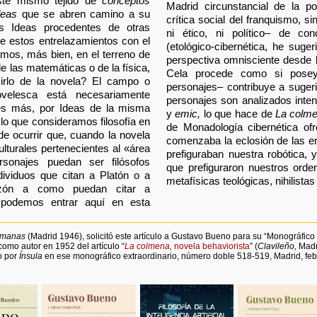
ste mismo tejido de
conceptos
Madrid circunstancial de la 
deas
que se abren camino a su
crítica social del franquismo, s
s Ideas procedentes de otras
ni ético, ni político– de con
se estos entrelazamientos con el
(etológico-cibernética, he suge
tamos, más bien, en el terreno de
perspectiva omnisciente desde l
de las matemáticas o de la física,
Cela procede como si pose
irlo de la novela? El campo o
personajes– contribuye a sugeri
ovelesca está necesariamente
personajes son analizados inte
e es más, por Ideas de la misma
y
emic,
lo que hace de
La colm
 lo que consideramos filosofía en
de Monadología cibernética of
de ocurrir que, cuando la novela
comenzaba la eclosión de las e
lturales pertenecientes al «área
prefiguraban nuestra robótica, 
rsonajes puedan ser filósofos
que prefiguraron nuestros orde
ividuos que citan a Platón o a
metafísicas teológicas, nihilistas
azón a como puedan citar a
podemos entrar aquí en esta
Humanas
(Madrid 1946), solicitó este artículo a Gustavo Bueno para su “Monográfico
como autor en 1952 del artículo “
La colmena,
novela behaviorista
” (
Clavileño,
Madri
o por
Ínsula
en ese monográfico extraordinario, número doble 518-519, Madrid, feb