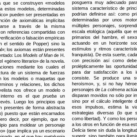
posguerra muy adecuado para 
r la que se construyen «modelos
sistema característico de princ
a estos modelos, determinadas
podrían definirse así: como pr
ógico» pueden ser presentadas en
determinadas por unos motor
nción de axiomáticas implícitas
múltiples personajes, sorpren
barse a través de la misma
escala etológica (aquélla que es
con referencias compartidas con
primarios del hambre, el sexo
verificación o falsación empíricas
actuando en un horizonte soc
 en el sentido de Popper) sino la
estímulos y ritmos característ
eal»; los axiomas están presentes
franquista). De esta suerte, ca
sentado: Los
Models of Man
de H.
con precisión así como debe c
l «género literario» de la novela.
prolépticamente las oportunid
ciones mediante los cuales el
para dar satisfacción a los 
ructura de un sistema de fuerzas
consiste. Se produce una su
on los modelos o maquetas que
heroísmo», y, si no hay héroe
rminos y relaciones, los dichos
personajes de
La colmena
actúa
velista nos ofrece un modelo o
disparan movidos no sólo por im
 interno es el que
prueba
un
sino por el cálculo inteligente
revés. Luego los principios que
esos impulsos, estima la vi
n presentes de forma abstracta
estrategias diversas (lo que 
plo) puesto que están encarnados
como libertad). Y como los perso
ero decir, por ejemplo, que no
a los otros en función de esa es
cipio para moldear un personaje
Delicia
tiene sin duda la longit
oro» (que implica ya un escenario
sugerir, sino también para ilumi
inado, en el que hay metalurgia