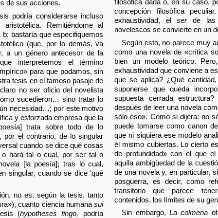
filosófica dada o, en su caso, 
es de sus acciones.
concepción filosófica peculia
sis podría considerarse incluso
exhaustividad, el
ser
de las 
aristotélica. Remitiéndome al
novelescos se convierte en un
d
b: bastaría que especifiquemos
Según esto, no parece muy ad
stotélico (que, por lo demás, va
como una novela de «crítica so
ir, a un género antecesor de la
bien un modelo teórico. Pero
que interpretemos el término
exhaustividad que conviene a es
empírico» para que podamos, sin
que se aplica? ¿Qué cantidad,
tra tesis en el famoso pasaje de
suponerse que queda incorpo
 claro no ser oficio del novelista
supuesta cerrada estructura?
 como sucedieron… sino tratar lo
después de leer una novela co
egún necesidad…; por este motivo
sólo eso». Como si dijera: no só
tífica y esforzada empresa que la
puede tomarse como canon de 
 poesía] trata sobre todo de lo
que ni siquiera ese modelo ana
, por el contrario, de lo singular
él mismo cubiertas. Lo cierto e
iversal cuando se dice qué cosas
de profundidad» con el que el
o hará tal o cual, por ser tal o
aquíla ambigüedad de la cuestión
ovela [la poesía]; tras lo cual,
de una novela y, en particular, 
n singular, cuando se dice ‘qué
posguerra, es decir, como re
transitorio que parece ten
ón, no es, según la tesis, tanto
contenidos, los límites de su gen
tura»), cuanto ciencia humana
sui
Sin embargo,
La colmena
of
esis (
hypotheses fingo,
podría