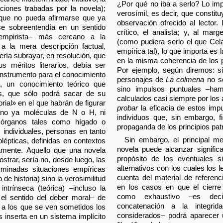
¿Por qué no iba a serlo? Lo imp
aciones trabadas por la novela);
verosímil, es decir, que consti
 que no pueda afirmarse que ya
observación ofrecido al lector.
se sobreentendía en un sentido
crítico, el analista; y, al ma
o empirista– más cercano a la
(como pudiera serlo el que Cel
a la mera descripción factual,
empírica tal), lo que importa es
uería subrayar, en resolución, que
en la misma coherencia de los p
us méritos literarios, debía ser
Por ejemplo, según diremos: s
nstrumento para el conocimiento
personajes de
La colmena
no so
a, un conocimiento teórico que
sino impulsos puntuales –ham
as, que sólo podrá sacar de su
calculados casi siempre por lo
ial» en el que habrán de figurar
probar
la eficacia de estos imp
no ya moléculas de N o H, ni
individuos que, sin embargo, f
u órganos tales como hígado o
propaganda de los principios patr
individuales, personas en tanto
Sin embargo, el principal m
lépticas, definidas en contextos
novela puede alcanzar signific
camente. Aquello que una novela
propósito de los eventuales si
strar, sería no, desde luego, las
alternativos con los cuales los 
erminadas situaciones empíricas
cuenta del material de referenc
 de historia) sino la verosimilitud
en los casos en que el cierre
intrínseca (teórica) –incluso la
como exhaustivo –es dec
 el sentido del deber moral– de
concatenación a la integrid
 a los que se ven sometidos los
considerados– podrá aparecer 
s inserta en un sistema implícito