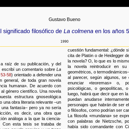
Gustavo Bueno
l significado filosófico de
La colmena
en los años 
1990
cuestión fundamental: ¿dónde situ
cita de Platón o de Heidegger de
la novela? O, lo que es lo mism
a raíz de su publicación, y del
la novela reintroducir en su
 escribí un comentario sobre
La
geométricos, o termodinámicos–
 53-58
) orientado a defender una
al parecer, según algunos, se
en general, de toda gran novela
enunciar «teoremas» o, p
encia humana». De acuerdo con
psicológicas, o geopolíticas, 
al género científico. Una novela
luego, habrá que decir que en l
esta estructura gnoseológica
puedan anudarse internamente
o una obra literaria relevante –un
personajes que habrán de ser e
, una fantasía– pero ya no sería
o filósofos, como podrían ser ca
ficción, es decir, una obra que
La filosofa «mundana» se exp
ión análoga a la que la ciencia-
con palabras de Nietzsche, po
a. Con esta tesis se trataba de
había sido comandante con Cip