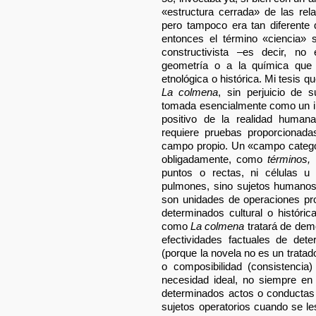
«estructura cerrada» de las rel
pero tampoco era tan diferente
entonces el término «ciencia» 
constructivista –es decir, n
geometría o a la química que 
etnológica o histórica. Mi tesis q
La colmena
, sin perjuicio de s
tomada esencialmente como un i
positivo de la realidad human
requiere pruebas proporcionad
campo propio. Un «campo categor
obligadamente, como
términos,
puntos o rectas, ni células 
pulmones, sino sujetos humanos 
son unidades de operaciones pro
determinados cultural o históri
como
La colmena
tratará de demo
efectividades factuales de det
(porque la novela no es un tratado
o composibilidad (consistencia) 
necesidad ideal, no siempre en
determinados actos o conductas
sujetos operatorios cuando se le