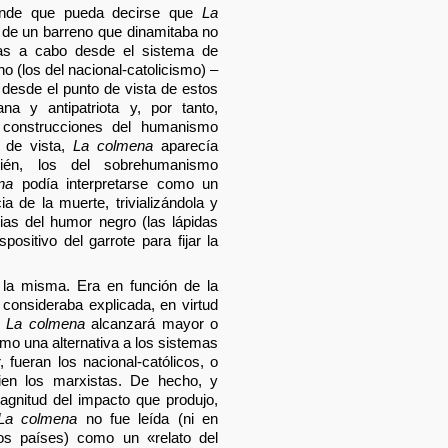
rende que pueda decirse que
La
n de un barreno que dinamitaba no
das a cabo desde el sistema de
o (los del nacional-catolicismo) –
 desde el punto de vista de estos
iana y antipatriota y, por tanto,
s construcciones del humanismo
 de vista,
La colmena
aparecía
ién, los del sobrehumanismo
na
podía interpretarse como un
ia de la muerte, trivializándola y
ias del humor negro (las lápidas
ositivo del garrote para fijar la
 la misma. Era en función de la
consideraba explicada, en virtud
e
La colmena
alcanzará mayor o
omo una alternativa a los sistemas
, fueran los nacional-católicos, o
 bien los marxistas. De hecho, y
gnitud del impacto que produjo,
La colmena
no fue leída (ni en
s países) como un «relato del