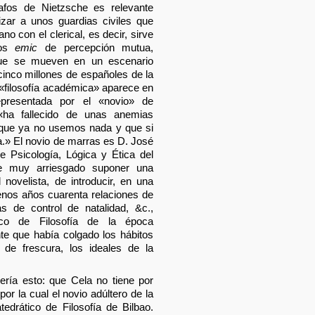
afos de Nietzsche es relevante
izar a unos guardias civiles que
o con el clerical, es decir, sirve
rios
emic
de percepción mutua,
que se mueven en un escenario
icinco millones de españoles de la
 «filosofía académica» aparece en
epresentada por el «novio» de
«ha fallecido de unas anemias
 que ya no usemos nada y que si
.» El novio de marras es D. José
 Psicología, Lógica y Ética del
ce muy arriesgado suponer una
 novelista, de introducir, en una
enos años cuarenta relaciones de
as de control de natalidad, &c.,
ico de Filosofía de la época
e que había colgado los hábitos
de frescura, los ideales de la
ría esto: que Cela no tiene por
or la cual el novio adúltero de la
edrático de Filosofía de Bilbao.