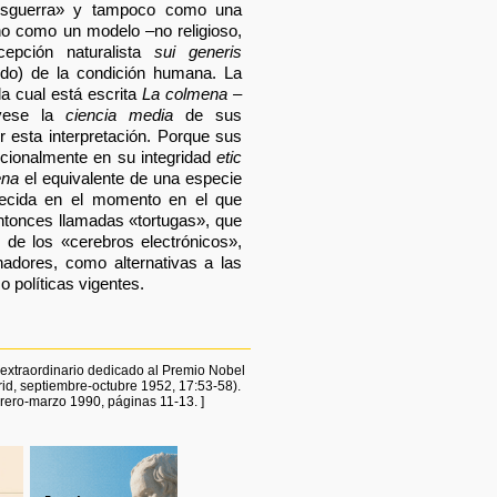
posguerra» y tampoco como una
ino como un modelo –no religioso,
cepción naturalista
sui generis
rido) de la condición humana. La
a cual está escrita
La colmena
–
yese la
ciencia media
de sus
r esta interpretación. Porque sus
ncionalmente en su integridad
etic
ena
el equivalente de una especie
recida en el momento en el que
ntonces llamadas «tortugas», que
y de los «cerebros electrónicos»,
nadores, como alternativas a las
 o políticas vigentes.
 extraordinario dedicado al Premio Nobel
d, septiembre-octubre 1952, 17:53-58).
rero-marzo 1990, páginas 11-13. ]