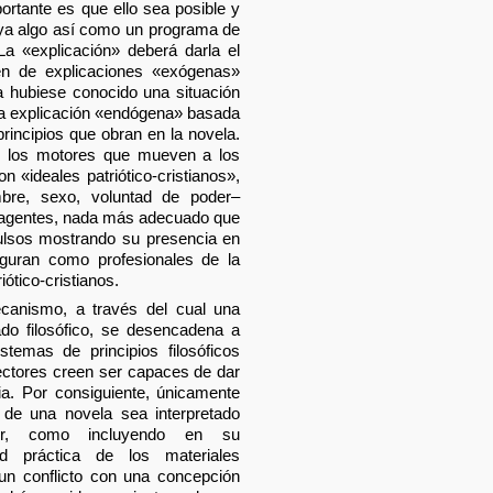
ortante es que ello sea posible y
tuya algo así como un programa de
 La «explicación» deberá darla el
rgen de explicaciones «exógenas»
a hubiese conocido una situación
 la explicación «endógena» basada
rincipios que obran en la novela.
i los motores que mueven a los
n «ideales patriótico-cristianos»,
bre, sexo, voluntad de poder–
s agentes, nada más adecuado que
ulsos mostrando su presencia en
iguran como profesionales de la
iótico-cristianos.
ecanismo, a través del cual una
ado filosófico, se desencadena a
stemas de principios filosóficos
lectores creen ser capaces de dar
ia. Por consiguiente, únicamente
 de una novela sea interpretado
ir, como incluyendo en su
ad práctica de los materiales
un conflicto con una concepción