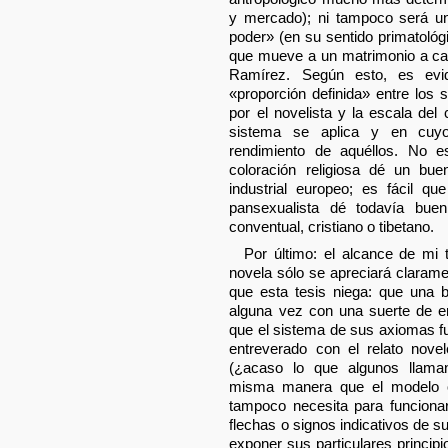
y mercado); ni tampoco será un
poder» (en su sentido primatológ
que mueve a un matrimonio a casa
Ramírez. Según esto, es ev
«proporción definida» entre los
por el novelista y la escala de
sistema se aplica y en cuyo
rendimiento de aquéllos. No e
coloración religiosa dé un bu
industrial europeo; es fácil q
pansexualista dé todavía bue
conventual, cristiano o tibetano.
Por último: el alcance de mi t
novela sólo se apreciará clara
que esta tesis niega: que una 
alguna vez con una suerte de en
que el sistema de sus axiomas f
entreverado con el relato nove
(¿acaso lo que algunos llaman
misma manera que el modelo 
tampoco necesita para funciona
flechas o signos indicativos de s
exponer sus particulares principi