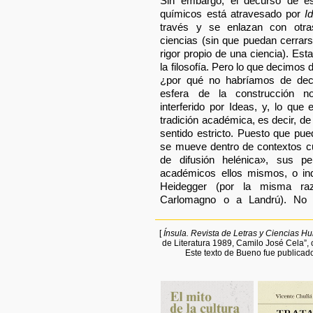
Sin embargo, el decurso de e
químicos está atravesado por
I
través y se enlazan con otra
ciencias (sin que puedan cerrar
rigor propio de una ciencia). Es
la filosofía. Pero lo que decimos 
¿por qué no habríamos de dec
esfera de la construcción n
interferido por Ideas, y, lo qu
tradición académica, es decir, de
sentido estricto. Puesto que pue
se mueve dentro de contextos cu
de difusión helénica», sus pe
académicos ellos mismos, o ind
Heidegger (por la misma r
Carlomagno o a Landrú). No 
[
Ínsula. Revista de Letras y Ciencias 
de Literatura 1989, Camilo José Cela”, 
Este texto de Bueno fue publicad