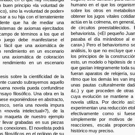
humano en el que los organism
 buen principio «la voluntad de
sobre los otros en metabolis
ico), sino la «voluntad de poder»
obtener los jugos vitales cotid
r a su hija con el terrateniente
actúa en la colmena, en general,
idente que ha de mediar una
de circuitos preestablecidos.
 sistemas de axiomas ejercitados
behaviorista. («El pequeño Jua
l campo de términos a los que el
pasaba el día mirándose al 
 juego debe manifestarse el
cara».) Pero el behaviorismo se
s fácil que una axiomática de
análisis, lo que no excluye que
en rendimiento en un escenario
los principios de la construcció
ue una axiomática de coloración
esto, un modelo o hipótesis de 
n rendimiento en un escenario
que gastan íntegramente toda su
fueran aparatos de relojería, su
esis sobre la cientificidad de la
ritmo que los demás les van imp
mente cuando subrayemos aquello
unas pautas culturalmente dad
buena novela pueda confundirse
&c.) y que proceden de otras i
sayo filosófico. Una obra en la
cuya evolución se mantiene a u
uese exponiéndose en abstracto,
novela utiliza. Por decirlo as
lesco, sería una novela impura
experimentan una reducción etol
 «novela intelectual»?), de la
efectivamente como si fues
o maqueta de nuestro ejemplo
simplemente por motivos de 
r llevar grabadas en sus piezas
reacciones, escala proporcio
us conexiones. El novelista podrá
histórico muy preciso.
os filosóficos en el prólogo de su