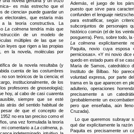
e una novela genuina y un trozo
Además, el juego de los párr
uímica– es más estrecho que el
puesto que sirve para caracter
os de ciencia» puede guardar un
confunden el lenguaje nietzschean
as electorales, que estaría más
para estratificar, según crite
a la teoría constructiva. La
subconjuntos de personajes 
omo
La colmena
tendría más que
histórico común (el de los veint
onstrucción de un modelo de
posguerra). Pero, sobre todo, la
éculas múltiples de las que se
La colmena
explícitamente r
n leyes que rigen a las propias
Paquita, novio cuya esposa 
ir, en la novela, moléculas por
perniciosas». «Y mi novio dice
quedo en estado pues él se casa
tífica de la novela resultaba (y
María de Samos, catedrático de
habida cuenta de las costumbres
Instituto de Bilbao. No pare
s no son teóricos de la ciencia; el
voluntad expresa, por parte del
argo, institucionalmente, de los
trama en la que aparecen en pl
 los profesores de gnoseología);
adulterio, operaciones horrend
que hoy, al cabo de casi cuarenta
precisamente a un catedrát
usible, siempre que se esté
(probablemente un excombatient
s atrás del sentido habitual de
pero que enseñaba, aún lleno 
 pesar de que el concepto de
Cruzada).
n 1952 no era tan preciso como el
Lo que queremos subrayar se
años, una vez formulada la teoría
qué dar explícitamente la razón p
o, mi comentario a
La colmena
, p.
Paquita es precisamente un cat
cance indeterminado, intuitivo, la