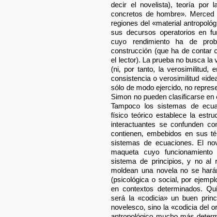
decir el novelista), teoría po
concretos de hombre». Merced 
regiones del «material antropol
sus decursos operatorios en fu
cuyo rendimiento ha de pro
construcción (que ha de contar 
el lector). La prueba no busca la 
(ni, por tanto, la verosimilitud,
consistencia o verosimilitud «id
sólo de modo ejercido, no repre
Simon no pueden clasificarse en e
Tampoco los sistemas de ecua
físico teórico establece la est
interactuantes se confunden c
contienen, embebidos en sus té
sistemas de ecuaciones. El no
maqueta cuyo funcionamiento
sistema de principios, y no al 
moldean una novela no se hará
(psicológica o social, por ejem
en contextos determinados. Qui
será la «codicia» un buen prin
novelesco, sino la «codicia del 
antropológico mucho más determ