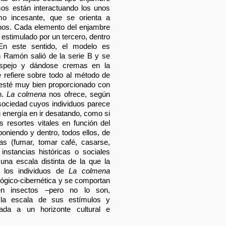
os están interactuando los unos
mo incesante, que se orienta a
ianos. Cada elemento del enjambre
 estimulado por un tercero, dentro
 En este sentido, el modelo es
n Ramón salió de la serie B y se
espejo y dándose cremas en la
 refiere sobre todo al método de
 esté muy bien proporcionado con
n.
La colmena
nos ofrece, según
sociedad cuyos individuos parece
 energía en ir desatando, como si
s resortes vitales en función del
oniendo y dentro, todos ellos, de
as (fumar, tomar café, casarse,
nstancias históricas o sociales
na escala distinta de la que la
í: los individuos de
La colmena
ógico-cibernética y se comportan
en insectos –pero no lo son,
la escala de sus estímulos y
nada a un horizonte cultural e