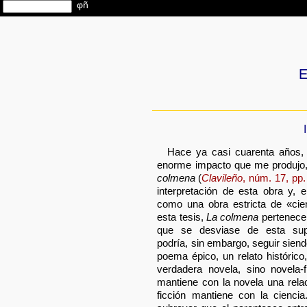
E
I
Hace ya casi cuarenta años, 
enorme impacto que me produjo,
colmena
(
Clavileño
, núm. 17, pp.
interpretación de esta obra y, 
como una obra estricta de «ci
esta tesis,
La colmena
pertenece 
que se desviase de esta supu
podría, sin embargo, seguir siend
poema épico, un relato histórico
verdadera novela, sino novela-
mantiene con la novela una relac
ficción mantiene con la cienci