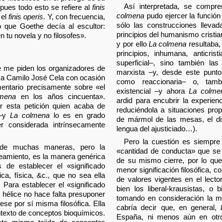
Así interpretada, se comp
 pues todo esto se refiere al
finis
colmena
pudo ejercer la funció
 el
finis operis
. Y, con frecuencia,
sólo las construcciones lleva
lo que Goethe decía al escultor:
principios del humanismo cristian
n tu novela y no filosofes».
y por ello
La colmena
resultaba,
I
principios, inhumana, anticrist
superficial–, sino también la
e me piden los organizadores de
marxista –y, desde este punto
 a Camilo José Cela con ocasión
como reaccionaria– o, tamb
entario precisamente sobre «el
existencial –y ahora
La colme
lmena
en los años cincuenta».
ardid para encubrir la experienc
r esta petición quien acaba de
reduciéndola a situaciones prop
 –y
La colmena
lo es en grado
de mármol de las mesas, el disp
er considerada intrínsecamente
lengua del ajusticiado…).
Pero la cuestión es siempre
, de muchas maneras, pero la
«cantidad de conducta» que se 
anteamiento, es la manera genérica
de su mismo cierre, por lo qu
 de establecer el «significado
menor significación filosófica, c
ca, física, &c., que no sea ella
de valores vigentes en el lector
). Para establecer el «significado
bien los liberal-krausistas, o
e hélice no hace falta presuponer
tomando en consideración la ma
ese por sí misma filosófica. Ella
cabría decir que, en general,
texto de conceptos bioquímicos.
España, ni menos aún en otro