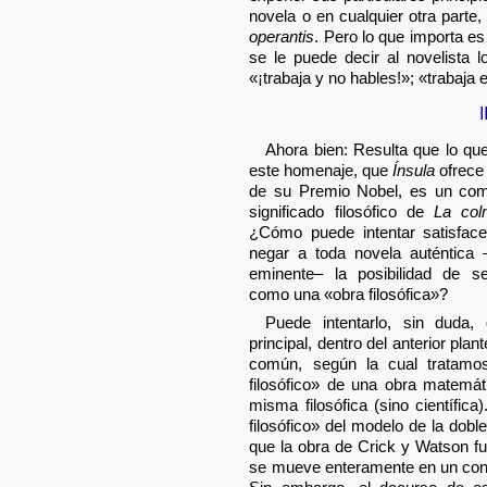
novela o en cualquier otra parte,
operantis
. Pero lo que importa es
se le puede decir al novelista 
«¡trabaja y no hables!»; «trabaja e
I
Ahora bien: Resulta que lo qu
este homenaje, que
Ínsula
ofrece
de su Premio Nobel, es un com
significado filosófico de
La co
¿Cómo puede intentar satisface
negar a toda novela auténtica
eminente– la posibilidad de s
como una «obra filosófica»?
Puede intentarlo, sin duda
principal, dentro del anterior pl
común, según la cual tratamos
filosófico» de una obra matemáti
misma filosófica (sino científica
filosófico» del modelo de la dobl
que la obra de Crick y Watson fu
se mueve enteramente en un con