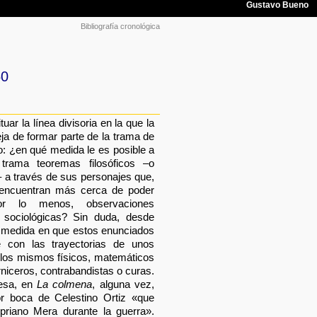
Bibliografía cronológica
50
ar la línea divisoria en la que la
ja de formar parte de la trama de
o: ¿en qué medida le es posible a
 trama teoremas filosóficos –o
 a través de sus personajes que,
 encuentran más cerca de poder
or lo menos, observaciones
o sociológicas? Sin duda, desde
a medida en que estos enunciados
 con las trayectorias de unos
llos mismos físicos, matemáticos
rniceros, contrabandistas o curas.
resa, en
La colmena
, alguna vez,
r boca de Celestino Ortiz «que
riano Mera durante la guerra».