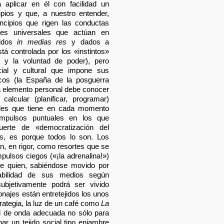
aplicar en él con facilidad un
ipios y que, a nuestro entender,
incipios que rigen las conductas
es universales que actúan en
didos
in medias res
y dados a
tá controlada por los «instintos»
 y la voluntad de poder), pero
ial y cultural que impone sus
icos (la España de la posguerra
da elemento personal debe conocer
alcular (planificar, programar)
ades que tiene en cada momento
impulsos puntuales en los que
erte de «democratización del
s, es porque todos lo son. Los
n, en rigor, como resortes que se
pulsos ciegos («¡la adrenalina!»)
 de quien, sabiéndose movido por
abilidad de sus medios según
subjetivamente podrá ser vivido
najes están entretejidos los unos
trategia, la luz de un café como
La
ud de onda adecuada no sólo para
nar un tejido social tipo enjambre