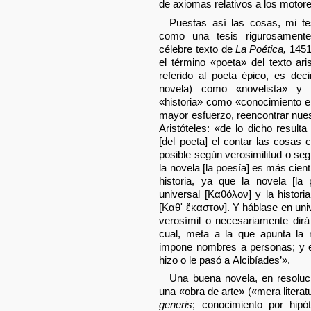
de axiomas relativos a los motor
Puestas así las cosas, mi te
como una tesis rigurosamente 
célebre texto de
La Poética,
1451 
el término «poeta» del texto ari
referido al poeta épico, es dec
novela) como «novelista» y 
«historia» como «conocimiento 
mayor esfuerzo, reencontrar nues
Aristóteles: «de lo dicho resulta
[del poeta] el contar las cosas
posible según verosimilitud o s
la novela [la poesía] es más cien
historia, ya que la novela [la
universal [Καθόλον] y la historia
[Καθ' ἕκαστον]. Y háblase en un
verosímil o necesariamente dirá 
cual, meta a la que apunta la n
impone nombres a personas; y e
hizo o le pasó a Alcibíades’».
Una buena novela, en resoluci
una «obra de arte» («mera litera
generis
; conocimiento por hipót