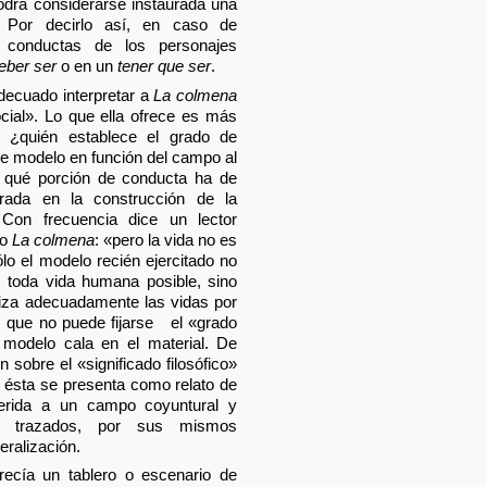
podrá considerarse instaurada una
r. Por decirlo así, en caso de
conductas de los personajes
eber ser
o en un
tener que ser
.
ecuado interpretar a
La colmena
cial». Lo que ella ofrece es más
, ¿quién establece el grado de
e modelo en función del campo al
 qué porción de conducta ha de
rada en la construcción de la
 Con frecuencia dice un lector
mo
La colmena
: «pero la vida no es
lo el modelo recién ejercitado no
toda vida humana posible, sino
liza adecuadamente las vidas por
s que no puede fijarse
el «grado
 modelo cala en el material. De
 sobre el «significado filosófico»
si ésta se presenta como relato de
ferida a un campo coyuntural y
er trazados, por sus mismos
eralización.
recía un tablero o escenario de