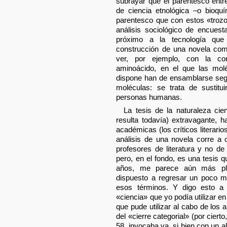
subrayar que el parentesco entr
de ciencia etnológica –o bioq
parentesco que con estos «troz
análisis sociológico de encuest
próximo a la tecnología que 
construcción de una novela c
ver, por ejemplo, con la c
aminoácido, en el que las mol
dispone han de ensamblarse segú
moléculas: se trata de sustitu
personas humanas.
La tesis de la naturaleza cien
resulta todavía) extravagante, 
académicas (los críticos literario
análisis de una novela corre a c
profesores de literatura y no de
pero, en el fondo, es una tesis 
años, me parece aún más pla
dispuesto a regresar un poco má
esos términos. Y digo esto a
«ciencia» que yo podía utilizar e
que pude utilizar al cabo de los 
del «cierre categorial» (por ciert
58, invocaba ya, si bien con un al