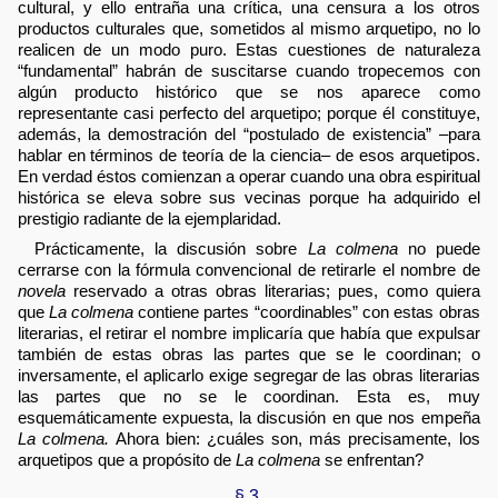
cultural, y ello entraña una crítica, una censura a los otros
productos culturales que, sometidos al mismo arquetipo, no lo
realicen de un modo puro. Estas cuestiones de naturaleza
“fundamental” habrán de suscitarse cuando tropecemos con
algún producto histórico que se nos aparece como
representante casi perfecto del arquetipo; porque él constituye,
además, la demostración del “postulado de existencia” –para
hablar en términos de teoría de la ciencia– de esos arquetipos.
En verdad éstos comienzan a operar cuando una obra espiritual
histórica se eleva sobre sus vecinas porque ha adquirido el
prestigio radiante de la ejemplaridad.
Prácticamente, la discusión sobre
La colmena
no puede
cerrarse con la fórmula convencional de retirarle el nombre de
novela
reservado a otras obras literarias; pues, como quiera
que
La colmena
contiene partes “coordinables” con estas obras
literarias, el retirar el nombre implicaría que había que expulsar
también de estas obras las partes que se le coordinan; o
inversamente, el aplicarlo exige segregar de las obras literarias
las partes que no se le coordinan. Esta es, muy
esquemáticamente expuesta, la discusión en que nos empeña
La colmena.
Ahora bien: ¿cuáles son, más precisamente, los
arquetipos que a propósito de
La colmena
se enfrentan?
§ 3.