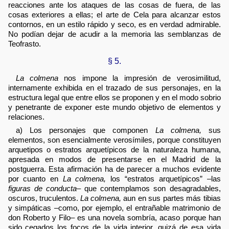
reacciones ante los ataques de las cosas de fuera, de las
cosas exteriores a ellas; el arte de Cela para alcanzar estos
contornos, en un estilo rápido y seco, es en verdad admirable.
No podían dejar de acudir a la memoria las semblanzas de
Teofrasto.
§ 5.
La colmena
nos impone la impresión de verosimilitud,
internamente exhibida en el trazado de sus personajes, en la
estructura legal que entre ellos se proponen y en el modo sobrio
y penetrante de exponer este mundo objetivo de elementos y
relaciones.
a) Los personajes que componen
La colmena,
sus
elementos, son esencialmente verosímiles, porque constituyen
arquetipos o estratos arquetípicos de la naturaleza humana,
apresada en modos de presentarse en el Madrid de la
postguerra. Esta afirmación ha de parecer a muchos evidente
por cuanto en
La colmena,
los “estratos arquetípicos” –las
figuras de conducta
– que contemplamos son desagradables,
oscuros, truculentos.
La colmena,
aun en sus partes más tibias
y simpáticas –como, por ejemplo, el entrañable matrimonio de
don Roberto y Filo– es una novela sombría, acaso porque han
sido cegados los focos de la vida interior, quizá de esa vida