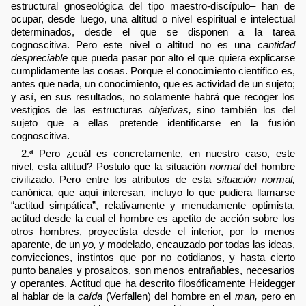
estructural gnoseológica del tipo maestro-discípulo– han de
ocupar, desde luego, una altitud o nivel espiritual e intelectual
determinados, desde el que se disponen a la tarea
cognoscitiva. Pero este nivel o altitud no es una
cantidad
despreciable
que pueda pasar por alto el que quiera explicarse
cumplidamente las cosas. Porque el conocimiento científico es,
antes que nada, un conocimiento, que es actividad de un sujeto;
y así, en sus resultados, no solamente habrá que recoger los
vestigios de las estructuras
objetivas,
sino también los del
sujeto que a ellas pretende identificarse en la fusión
cognoscitiva.
2.ª Pero ¿cuál es concretamente, en nuestro caso, este
nivel, esta altitud? Postulo que la situación
normal
del hombre
civilizado. Pero entre los atributos de esta
situación normal,
canónica, que aquí interesan, incluyo lo que pudiera llamarse
“actitud simpática”, relativamente y menudamente optimista,
actitud desde la cual el hombre es apetito de acción sobre los
otros hombres, proyectista desde el interior, por lo menos
aparente, de un
yo,
y modelado, encauzado por todas las ideas,
convicciones, instintos que por no cotidianos, y hasta cierto
punto banales y prosaicos, son menos entrañables, necesarios
y operantes. Actitud que ha descrito filosóficamente Heidegger
al hablar de la
caída
(Verfallen) del hombre en el
man,
pero en