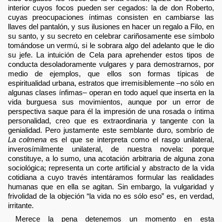
interior cuyos focos pueden ser cegados: la de don Roberto,
cuyas preocupaciones íntimas consisten en cambiarse las
llaves del pantalón, y sus ilusiones en hacer un regalo a Filo, en
su santo, y su secreto en celebrar cariñosamente ese símbolo
tomándose un vermú, si le sobrara algo del adelanto que le dio
su jefe. La intuición de Cela para aprehender estos tipos de
conducta desoladoramente vulgares y para demostrarnos, por
medio de ejemplos, que ellos son formas típicas de
espiritualidad urbana, estratos que irremisiblemente –no sólo en
algunas clases ínfimas– operan en todo aquel que inserta en la
vida burguesa sus movimientos, aunque por un error de
perspectiva saque para él la impresión de una rosada o íntima
personalidad, creo que es extraordinaria y tangente con la
genialidad. Pero justamente este semblante duro, sombrío de
La colmena
es el que se interpreta como el rasgo unilateral,
inverosímilmente unilateral, de nuestra novela: porque
constituye, a lo sumo, una acotación arbitraria de alguna zona
sociológica; representa un corte artificial y abstracto de la vida
cotidiana a cuyo través intentáramos formular las realidades
humanas que en ella se agitan. Sin embargo, la vulgaridad y
frivolidad de la objeción “la vida no es sólo eso” es, en verdad,
irritante.
Merece la pena detenemos un momento en esta