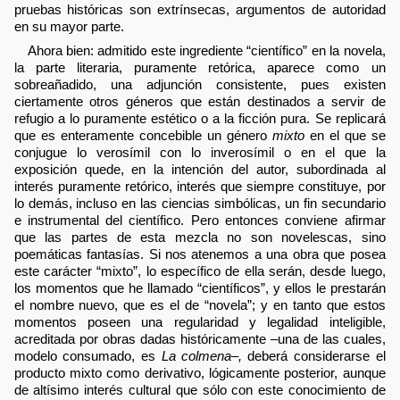
pruebas históricas son extrínsecas, argumentos de autoridad
en su mayor parte.
Ahora bien: admitido este ingrediente “científico” en la novela,
la parte literaria, puramente retórica, aparece como un
sobreañadido, una adjunción consistente, pues existen
ciertamente otros géneros que están destinados a servir de
refugio a lo puramente estético o a la ficción pura. Se replicará
que es enteramente concebible un género
mixto
en el que se
conjugue lo verosímil con lo inverosímil o en el que la
exposición quede, en la intención del autor, subordinada al
interés puramente retórico, interés que siempre constituye, por
lo demás, incluso en las ciencias simbólicas, un fin secundario
e instrumental del científico. Pero entonces conviene afirmar
que las partes de esta mezcla no son novelescas, sino
poemáticas fantasías. Si nos atenemos a una obra que posea
este carácter “mixto”, lo específico de ella serán, desde luego,
los momentos que he llamado “científicos”, y ellos le prestarán
el nombre nuevo, que es el de “novela”; y en tanto que estos
momentos poseen una regularidad y legalidad inteligible,
acreditada por obras dadas históricamente –una de las cuales,
modelo consumado, es
La colmena–,
deberá considerarse el
producto mixto como derivativo, lógicamente posterior, aunque
de altísimo interés cultural que sólo con este conocimiento de