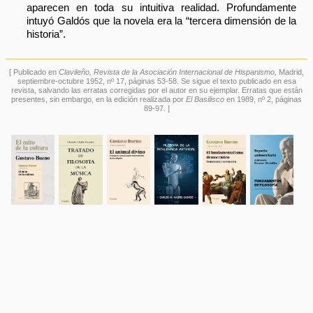
aparecen en toda su intuitiva realidad. Profundamente
intuyó Galdós que la novela era la “tercera dimensión de la
historia”.
[ Publicado en
Clavileño, Revista de la Asociación Internacional de Hispanismo,
Madrid,
septiembre-octubre 1952, nº 17, páginas 53-58. Se sigue el texto publicado en esa
revista, salvando las erratas corregidas por el autor en su ejemplar. Erratas que están
presentes, sin embargo, en la edición realizada por
El Basilisco
en 1989, nº 2, páginas
89-97. ]