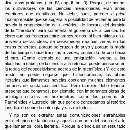
disciplinas profanas. (Lib. IV, cap. II, art. 3). Porque, de hecho,
los cultivadores de las ciencias mencionadas eran antes
escritores que científicos. No debe, pues, parecer
a priori
incomprensible que se sugiera la posibilidad de reclamar para la
novela la emancipación de la retórica: de liberarla del dominio
de la “literatura” para someterla al gobierno de la ciencia. Es
cierto que las fronteras entre ambos reinos, si bien nítidas en el
universo de las ideas, se desvanecen muchas veces en los
casos concretos, porque se cruzan de suyo y porque la moda
de los tiempos hace transitar, a veces, contenido de uno hacia
el otro. (Como ejemplo de una emigración inversa a las
aludidas, a saber, de la ciencia a la retórica, puede pensarse en
la teoría del neopositivismo acerca de la metafísica.) Y, de este
modo, no puede negarse que, históricamente, las obras
literarias que llamamos novelas contienen muchos elementos
inmunes de sustancia científica. Pero también debe tenerse
presente que contamos, por ejemplo, con importantes obras de
ontología escritas en hexámetros, como los poemas de
Parménides y Lucrecio, sin que por ello concedamos al retórico
jurisdicción sobre la ontología y sus métodos.
Y no son de extrañar estas comunicaciones entrañables
entre el reino de la ciencia y aquella comarca del reino del arte
que llamamos “obra literaria”. Porque la ciencia es un resultado