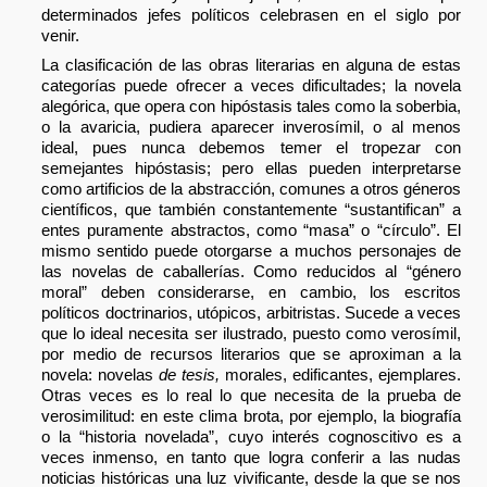
determinados jefes políticos celebrasen en el siglo por
venir.
La clasificación de las obras literarias en alguna de estas
categorías puede ofrecer a veces dificultades; la novela
alegórica, que opera con hipóstasis tales como la soberbia,
o la avaricia, pudiera aparecer inverosímil, o al menos
ideal, pues nunca debemos temer el tropezar con
semejantes hipóstasis; pero ellas pueden interpretarse
como artificios de la abstracción, comunes a otros géneros
científicos, que también constantemente “sustantifican” a
entes puramente abstractos, como “masa” o “círculo”. El
mismo sentido puede otorgarse a muchos personajes de
las novelas de caballerías. Como reducidos al “género
moral” deben considerarse, en cambio, los escritos
políticos doctrinarios, utópicos, arbitristas. Sucede a veces
que lo ideal necesita ser ilustrado, puesto como verosímil,
por medio de recursos literarios que se aproximan a la
novela: novelas
de tesis,
morales, edificantes, ejemplares.
Otras veces es lo real lo que necesita de la prueba de
verosimilitud: en este clima brota, por ejemplo, la biografía
o la “historia novelada”, cuyo interés cognoscitivo es a
veces inmenso, en tanto que logra conferir a las nudas
noticias históricas una luz vivificante, desde la que se nos