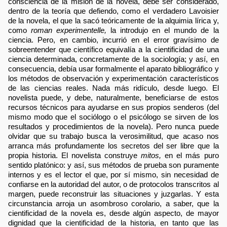
consciencia de la misión de la novela, debe ser considerado,
dentro de la teoría que defiendo, como el verdadero Lavoisier
de la novela, el que la sacó teóricamente de la alquimia lírica y,
como
roman experimentelle,
la introdujo en el mundo de la
ciencia. Pero, en cambio, incurrió en el error gravísimo de
sobreentender que científico equivalía a la cientificidad de una
ciencia determinada, concretamente de la sociología; y así, en
consecuencia, debía usar formalmente el aparato bibliográfico y
los métodos de observación y experimentación característicos
de las ciencias reales. Nada más ridículo, desde luego. El
novelista puede, y debe, naturalmente, beneficiarse de estos
recursos técnicos para ayudarse en sus propios senderos (del
mismo modo que el sociólogo o el psicólogo se sirven de los
resultados y procedimientos de la novela). Pero nunca puede
olvidar que su trabajo busca la verosimilitud, que acaso nos
arranca más profundamente los secretos del ser libre que la
propia historia. El novelista construye
mitos,
en el más puro
sentido platónico: y así, sus métodos de prueba son puramente
internos y es el lector el que, por sí mismo, sin necesidad de
confiarse en la autoridad del autor, o de protocolos transcritos al
margen, puede reconstruir las situaciones y juzgarlas. Y esta
circunstancia arroja un asombroso corolario, a saber, que la
cientificidad de la novela es, desde algún aspecto, de mayor
dignidad que la cientificidad de la historia, en tanto que las