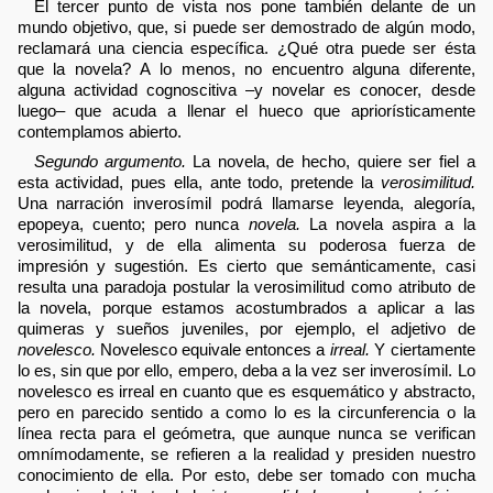
El tercer punto de vista nos pone también delante de un
mundo objetivo, que, si puede ser demostrado de algún modo,
reclamará una ciencia específica. ¿Qué otra puede ser ésta
que la novela? A lo menos, no encuentro alguna diferente,
alguna actividad cognoscitiva –y novelar es conocer, desde
luego– que acuda a llenar el hueco que apriorísticamente
contemplamos abierto.
Segundo argumento.
La novela, de hecho, quiere ser fiel a
esta actividad, pues ella, ante todo, pretende la
verosimilitud.
Una narración inverosímil podrá llamarse leyenda, alegoría,
epopeya, cuento; pero nunca
novela.
La novela aspira a la
verosimilitud, y de ella alimenta su poderosa fuerza de
impresión y sugestión. Es cierto que semánticamente, casi
resulta una paradoja postular la verosimilitud como atributo de
la novela, porque estamos acostumbrados a aplicar a las
quimeras y sueños juveniles, por ejemplo, el adjetivo de
novelesco.
Novelesco equivale entonces a
irreal.
Y ciertamente
lo es, sin que por ello, empero, deba a la vez ser inverosímil. Lo
novelesco es irreal en cuanto que es esquemático y abstracto,
pero en parecido sentido a como lo es la circunferencia o la
línea recta para el geómetra, que aunque nunca se verifican
omnímodamente, se refieren a la realidad y presiden nuestro
conocimiento de ella. Por esto, debe ser tomado con mucha