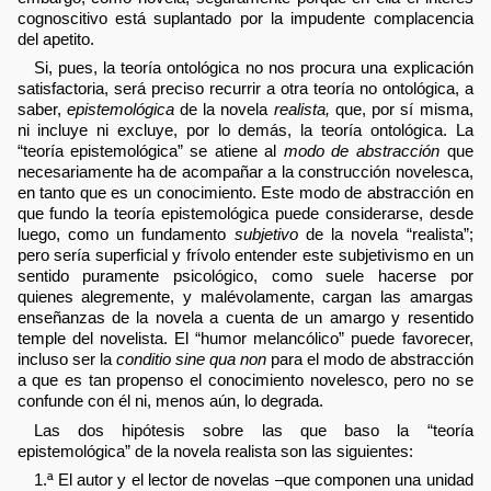
cognoscitivo está suplantado por la impudente complacencia
del apetito.
Si, pues, la teoría ontológica no nos procura una explicación
satisfactoria, será preciso recurrir a otra teoría no ontológica, a
saber,
epistemológica
de la novela
realista,
que, por sí misma,
ni incluye ni excluye, por lo demás, la teoría ontológica. La
“teoría epistemológica” se atiene al
modo de abstracción
que
necesariamente ha de acompañar a la construcción novelesca,
en tanto que es un conocimiento. Este modo de abstracción en
que fundo la teoría epistemológica puede considerarse, desde
luego, como un fundamento
subjetivo
de la novela “realista”;
pero sería superficial y frívolo entender este subjetivismo en un
sentido puramente psicológico, como suele hacerse por
quienes alegremente, y malévolamente, cargan las amargas
enseñanzas de la novela a cuenta de un amargo y resentido
temple del novelista. El “humor melancólico” puede favorecer,
incluso ser la
conditio sine qua non
para el modo de abstracción
a que es tan propenso el conocimiento novelesco, pero no se
confunde con él ni, menos aún, lo degrada.
Las dos hipótesis sobre las que baso la “teoría
epistemológica” de la novela realista son las siguientes:
1.ª El autor y el lector de novelas –que componen una unidad