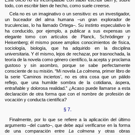
todo, con escribir bien de hecho, como suele creerse.
Cela no es un imaginativo o un sensitivo: es un investigador,
un buceador del alma humana –un gran explorador de
truculencias, lo ha llamado Ortega–. Su instinto especulativo le
ha conducido, por ejemplo, a publicar a sus expensas un
elegante tomo con artículos de Planck, Schrödinger y
Heisenberg; él mismo posee amplios conocimientos de física,
sociología, biología, que ha adquirido en la disciplina
universitaria. Y él mismo, lejos de rechazar, por trasnochada, la
teoría de la novela como género científico, la acepta y proclama
gustoso y sin asombro, porque se sabe perfectamente
consciente de su misión. “Mi novela
La colmena,
primer libro de
la serie ‘Caminos inciertos’, no es otra cosa que un pálido
reflejo, que una humilde sombra de la cotidiana, áspera,
entrañable y dolorosa realidad.” ¿Acaso puede llamarse a esta
declaración de otra forma que con el nombre de profesión de
vocación y conducta científica?
§ 7.
Finalmente, por lo que se refiere a la aplicación del último
argumento –del cuarto–, que debe aquí verificarse en la forma
de una comparación entre
La colmena
y otras obras