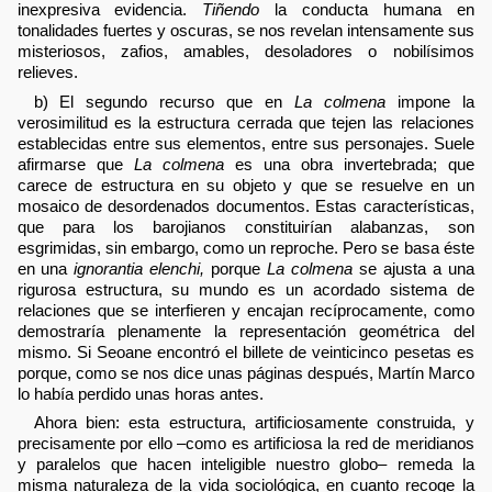
inexpresiva evidencia.
Tiñendo
la conducta humana en
tonalidades fuertes y oscuras, se nos revelan intensamente sus
misteriosos, zafios, amables, desoladores o nobilísimos
relieves.
b) El segundo recurso que en
La colmena
impone la
verosimilitud es la estructura cerrada que tejen las relaciones
establecidas entre sus elementos, entre sus personajes. Suele
afirmarse que
La colmena
es una obra invertebrada; que
carece de estructura en su objeto y que se resuelve en un
mosaico de desordenados documentos. Estas características,
que para los barojianos constituirían alabanzas, son
esgrimidas, sin embargo, como un reproche. Pero se basa éste
en una
ignorantia elenchi,
porque
La colmena
se ajusta a una
rigurosa estructura, su mundo es un acordado sistema de
relaciones que se interfieren y encajan recíprocamente, como
demostraría plenamente la representación geométrica del
mismo. Si Seoane encontró el billete de veinticinco pesetas es
porque, como se nos dice unas páginas después, Martín Marco
lo había perdido unas horas antes.
Ahora bien: esta estructura, artificiosamente construida, y
precisamente por ello –como es artificiosa la red de meridianos
y paralelos que hacen inteligible nuestro globo– remeda la
misma naturaleza de la vida sociológica, en cuanto recoge la