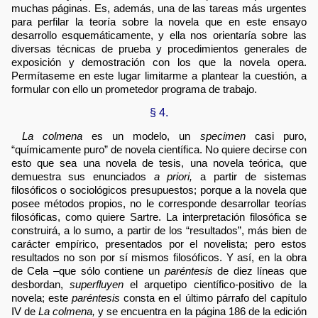
muchas páginas. Es, además, una de las tareas más urgentes
para perfilar la teoría sobre la novela que en este ensayo
desarrollo esquemáticamente, y ella nos orientaría sobre las
diversas técnicas de prueba y procedimientos generales de
exposición y demostración con los que la novela opera.
Permítaseme en este lugar limitarme a plantear la cuestión, a
formular con ello un prometedor programa de trabajo.
§ 4.
La colmena
es un modelo, un
specimen
casi puro,
“químicamente puro” de novela científica. No quiere decirse con
esto que sea una novela de tesis, una novela teórica, que
demuestra sus enunciados
a priori,
a partir de sistemas
filosóficos o sociológicos presupuestos; porque a la novela que
posee métodos propios, no le corresponde desarrollar teorías
filosóficas, como quiere Sartre. La interpretación filosófica se
construirá, a lo sumo, a partir de los “resultados”, más bien de
carácter empírico, presentados por el novelista; pero estos
resultados no son por sí mismos filosóficos. Y así, en la obra
de Cela –que sólo contiene un
paréntesis
de diez líneas que
desbordan,
superfluyen
el arquetipo científico-positivo de la
novela; este
paréntesis
consta en el último párrafo del capítulo
IV de
La colmena,
y se encuentra en la página 186 de la edición