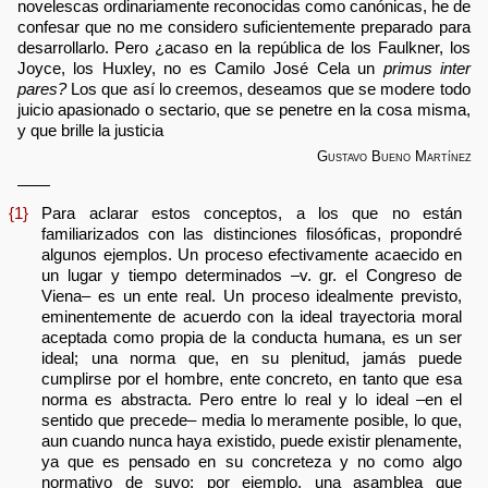
novelescas ordinariamente reconocidas como canónicas, he de
confesar que no me considero suficientemente preparado para
desarrollarlo. Pero ¿acaso en la república de los Faulkner, los
Joyce, los Huxley, no es Camilo José Cela un
primus inter
pares?
Los que así lo creemos, deseamos que se modere todo
juicio apasionado o sectario, que se penetre en la cosa misma,
y que brille la justicia
Gustavo Bueno Martínez
——
{1}
Para aclarar estos conceptos, a los que no están
familiarizados con las distinciones filosóficas, propondré
algunos ejemplos. Un proceso efectivamente acaecido en
un lugar y tiempo determinados –v. gr. el Congreso de
Viena– es un ente real. Un proceso idealmente previsto,
eminentemente de acuerdo con la ideal trayectoria moral
aceptada como propia de la conducta humana, es un ser
ideal; una norma que, en su plenitud, jamás puede
cumplirse por el hombre, ente concreto, en tanto que esa
norma es abstracta. Pero entre lo real y lo ideal –en el
sentido que precede– media lo meramente posible, lo que,
aun cuando nunca haya existido, puede existir plenamente,
ya que es pensado en su concreteza y no como algo
normativo de suyo: por ejemplo, una asamblea que