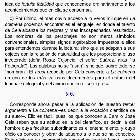
idea de
fortuita fatalidad
que concedemos ordinariamente a los
acontecimientos que en ella se consuman.
c) Por último, el más obvio acceso a lo verosímil que en
La
colmena
podemos encontrar es el lenguaje, en donde el talento
de Cela alcanza los mejores y más insospechados resultados.
Los nombres de los personajes no son meros símbolos
convencionales, simples signos algebraicos impuestos a ellos
para entendernos durante la lectura: sino que se adaptan a sus
objetos con la relación de naturalidad que les proporciona el uso
inveterado (doña Rosa; Cojoncio; el señor Suárez, alias “la
Fotógrafa”). Las palabras no se “usan”, sino que, sobre todo, se
“nombran”. El
argot
recogido por Cela convierte a
La colmena
en uno de los más valiosos documentos para el estudio del
lenguaje coloquial y del ánimo que en él se expresa.
§ 6.
Corresponde ahora pasar a la aplicación de nuestro
tercer
argumento
a
La colmena
–es decir, a la vocación científica de
su autor–. Ello es fácil, pues los que conocen a Camilo José
Cela saben que su actitud es la del científico, es decir, la del
hombre cuya facultad subordinante es el entendimiento, y cuyo
oficio es conocer y obrar de acuerdo a lo que se ha conocido.
Este oficio no es incompatible con saber escribir bien y, sobre