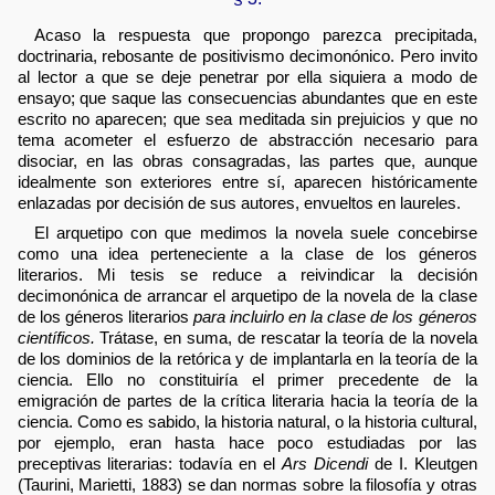
Acaso la respuesta que propongo parezca precipitada,
doctrinaria, rebosante de positivismo decimonónico. Pero invito
al lector a que se deje penetrar por ella siquiera a modo de
ensayo; que saque las consecuencias abundantes que en este
escrito no aparecen; que sea meditada sin prejuicios y que no
tema acometer el esfuerzo de abstracción necesario para
disociar, en las obras consagradas, las partes que, aunque
idealmente son exteriores entre sí, aparecen históricamente
enlazadas por decisión de sus autores, envueltos en laureles.
El arquetipo con que medimos la novela suele concebirse
como una idea perteneciente a la clase de los géneros
literarios. Mi tesis se reduce a reivindicar la decisión
decimonónica de arrancar el arquetipo de la novela de la clase
de los géneros literarios
para incluirlo en la clase de los géneros
científicos.
Trátase, en suma, de rescatar la teoría de la novela
de los dominios de la retórica y de implantarla en la teoría de la
ciencia. Ello no constituiría el primer precedente de la
emigración de partes de la crítica literaria hacia la teoría de la
ciencia. Como es sabido, la historia natural, o la historia cultural,
por ejemplo, eran hasta hace poco estudiadas por las
preceptivas literarias: todavía en el
Ars Dicendi
de I. Kleutgen
(Taurini, Marietti, 1883) se dan normas sobre la filosofía y otras