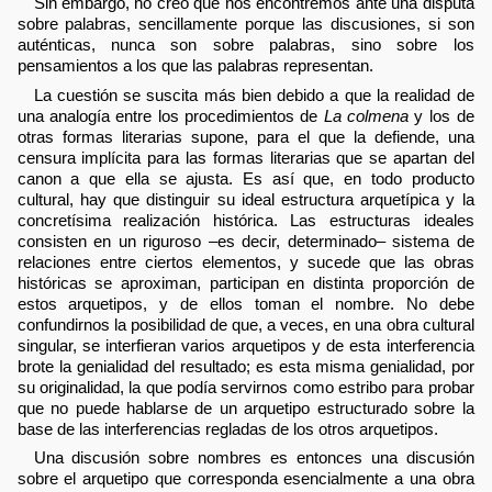
Sin embargo, no creo que nos encontremos ante una disputa
sobre palabras, sencillamente porque las discusiones, si son
auténticas, nunca son sobre palabras, sino sobre los
pensamientos a los que las palabras representan.
La cuestión se suscita más bien debido a que la realidad de
una analogía entre los procedimientos de
La colmena
y los de
otras formas literarias supone, para el que la defiende, una
censura implícita para las formas literarias que se apartan del
canon a que ella se ajusta. Es así que, en todo producto
cultural, hay que distinguir su ideal estructura arquetípica y la
concretísima realización histórica. Las estructuras ideales
consisten en un riguroso –es decir, determinado– sistema de
relaciones entre ciertos elementos, y sucede que las obras
históricas se aproximan, participan en distinta proporción de
estos arquetipos, y de ellos toman el nombre. No debe
confundirnos la posibilidad de que, a veces, en una obra cultural
singular, se interfieran varios arquetipos y de esta interferencia
brote la genialidad del resultado; es esta misma genialidad, por
su originalidad, la que podía servirnos como estribo para probar
que no puede hablarse de un arquetipo estructurado sobre la
base de las interferencias regladas de los otros arquetipos.
Una discusión sobre nombres es entonces una discusión
sobre el arquetipo que corresponda esencialmente a una obra