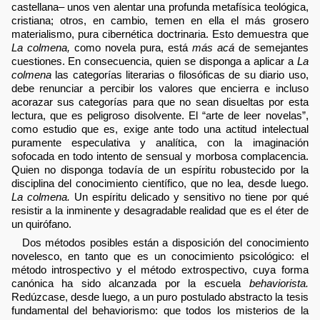
castellana– unos ven alentar una profunda metafísica teológica,
cristiana; otros, en cambio, temen en ella el más grosero
materialismo, pura cibernética doctrinaria. Esto demuestra que
La colmena,
como novela pura, está
más acá
de semejantes
cuestiones. En consecuencia, quien se disponga a aplicar a
La
colmena
las categorías literarias o filosóficas de su diario uso,
debe renunciar a percibir los valores que encierra e incluso
acorazar sus categorías para que no sean disueltas por esta
lectura, que es peligroso disolvente. El “arte de leer novelas”,
como estudio que es, exige ante todo una actitud intelectual
puramente especulativa y analítica, con la imaginación
sofocada en todo intento de sensual y morbosa complacencia.
Quien no disponga todavía de un espíritu robustecido por la
disciplina del conocimiento científico, que no lea, desde luego.
La colmena.
Un espíritu delicado y sensitivo no tiene por qué
resistir a la inminente y desagradable realidad que es el éter de
un quirófano.
Dos métodos posibles están a disposición del conocimiento
novelesco, en tanto que es un conocimiento psicológico: el
método introspectivo y el método extrospectivo, cuya forma
canónica ha sido alcanzada por la escuela
behaviorista.
Redúzcase, desde luego, a un puro postulado abstracto la tesis
fundamental del behaviorismo: que todos los misterios de la