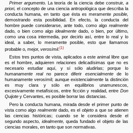
Primer argumento.
La teoría de la ciencia debe construir,
a
priori,
el concepto de una ciencia antropológica que describa la
conducta humana, en tanto que ésta es meramente
posible,
demostrando esta posibilidad. En efecto, la conducta del
hombre puede considerarse, ante todo, como algo
realmente
dado, o bien como algo
idealmente
dado, o bien, por último,
como una cosa intermedia, por decirlo así, entre lo real y lo
ideal, a saber, lo meramente posible, esto que llamamos
{1}
probable o, mejor,
verosímil
.
Estos tres puntos de vista, aplicados a este animal libre que
es el hombre, adquieren relaciones delicadísimas que no es
necesario estudiar aquí, y sí sólo aludirlas; porque lo
humanamente real
no parece diferir
esencialmente
de lo
humanamente verosímil; aunque existencialmente la distinción
es muy clara y sólo en equilibrios unamunescos,
excesivamente metafísicos, entre ficción y realidad, entre
Don
Quijote
y Cervantes, es posible borrar las distancias.
Pero la conducta humana, mirada desde el primer punto de
vista como algo
realmente
dado, es el
objeto
a que se atienen
las ciencias históricas; cuando se le considera desde el
segundo aspecto,
idealmente,
queda fundado el objeto de las
ciencias morales, en tanto que son normativas.