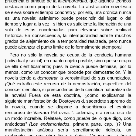
prudencia el atributo de la
intemporalidad,
que algunos teóricos
destacan como propio de la novela. La abstracción novelesca
se eleva sobre el tiempo concreto y, por ello, una crónica nunca
es una novela; asimismo puede prescindir del lugar, o del
tiempo y lugar a la vez –si bien es suficiente la liberación de una
sola de estas coordenadas para elevarse sobre realidad
histórica. En consecuencia, la intemporalidad admite muchos
grados de alejamiento de la temporalidad realizada, pero nunca
puede alcanzar el punto límite de lo formalmente atemporal.
Pero no sólo la novela se ocupa de la conducta humana
(individual y social) en cuanto objeto posible, sino que se ocupa
de ella científicamente; pues la ciencia puede definirse, por lo
menos, como un conocer que procede por demostración. Y la
novela tiende a
demostrar
la verosimilitud de sus enunciados.
¡Qué extraño este recurso de la demostración, específico del
conocer científico, si prescindimos de la científica naturaleza de
la novela! Fuera de esta doctrina, ¿cómo explicarnos la
siguiente manifestación de Dostoyevski, sacerdote supremo de
la novela, cuando se dispone a describirnos el espíritu
rencoroso de Varvara Petrovna: “...además, era rencorosa de
un modo increíble. Relataré,
como prueba
de lo que digo, dos
anécdotas”
(Los endemoniados,
primera parte, cap. I)? Una
manifestación análoga sería sencillamente ridícula, un
exabrupto, en una obra lírica o épica. (Acaso en la épica