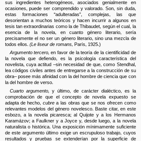
sus ingredientes heterogéneos, asociados genialmente en
ocasiones, puede ser comprendido y valorado. Son, sin duda,
estas formaciones “adulteradas”, complejas, las que
desorientan a muchos teóricos y hacen incurrir a algunos en
tesis tan extraordinarias como la de Thibaudet, según el cual, la
esencia de la novela, en cuanto género literario, sería
precisamente el no ser un género literario, sino una mezcla de
todos ellos.
(Le liseur de romans,
París, 1925.)
Argumento tercero,
en favor de la teoría de la cientificidad de
la novela que defiendo, es la psicología característica del
novelista, cuya actitud –sin necesidad de que, como Stendhal,
lea códigos civiles antes de entregarse a la construcción de su
obra– posee más afinidad con la del hombre de ciencia que con
la del hombre de verso.
Cuarto argumento,
y último, de carácter dialéctico, es la
comprobación de que el concepto de novela expuesto se
adapta de hecho,
cubre
a las obras que se nos ofrecen como
relevantes modelos del género novelesco. Baste citar, en este
esbozo, a la novela picaresca; al Quijote y a los Hermanos
Karamázov; a Faulkner y a Joyce y, desde luego, a la novela
naturalista o histórica. Una exposición mínimamente suficiente
de este argumento último exige un escrupuloso trabajo, cuyos
resultados y pruebas se extenderían por la superficie de