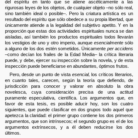
del espíritu en tanto que se atiene ascéticamente a las
rigurosas leyes de los objetos, de cualquier objeto –no sólo real,
sino también ideal o posible–. Pero la criatura artística es un
resultado del espíritu que sólo obedece a su propia libertad, que
únicamente atiende a la legalidad del subjetivo apetito. Y en la
proporción que estas dos actividades espirituales nunca se dan
aisladas, así también los productos espirituales todos llevarán
los vestigios de uno y otro imperio, aunque
esencialmente
sólo
a alguno de los dos estén sometidos. Únicamente
per accidens
–como decían los frailes de la Edad Media– la crítica literaria
puede, y debe, ejercer su inspección sobre la novela, y de esta
inspección puede beneficiarse en abundantes, óptimos frutos.
Pero, desde un punto de vista
esencial,
los críticos literarios,
en cuanto tales, carecen, según la teoría que defiendo, de
jurisdicción para conocer y valorar en absoluto la obra
novelesca, cuya consideración precisa de una actitud
puramente especulativa, científica. Los argumentos que, en
favor de esta tesis, es posible aducir hoy, son los cuatro
siguientes, que puede clasificar en dos grupos todo aquel que
apetezca la claridad: el primer grupo contiene los dos primeros
argumentos, que son intrínsecos; el segundo grupo es el de los
argumentos extrínsecos, y a él deben reducirse los dos
últimos.