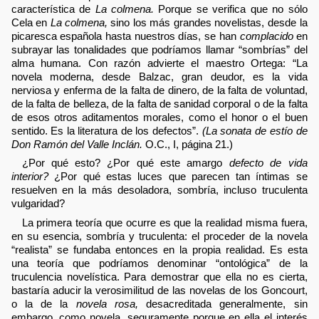
característica de
La colmena.
Porque se verifica que no sólo
Cela en
La colmena,
sino los más grandes novelistas, desde la
picaresca española hasta nuestros días, se han
complacido
en
subrayar las tonalidades que podríamos llamar “sombrías” del
alma humana. Con razón advierte el maestro Ortega: “La
novela moderna, desde Balzac, gran deudor, es la vida
nerviosa y enferma de la falta de dinero, de la falta de voluntad,
de la falta de belleza, de la falta de sanidad corporal o de la falta
de esos otros aditamentos morales, como el honor o el buen
sentido. Es la literatura de los defectos”.
(La sonata de estío de
Don Ramón del Valle Inclán.
O.C., I, página 21.)
¿Por qué esto? ¿Por qué este amargo
defecto de vida
interior?
¿Por qué estas luces que parecen tan íntimas se
resuelven en la más desoladora, sombría, incluso truculenta
vulgaridad?
La primera teoría que ocurre es que la realidad misma fuera,
en su esencia, sombría y truculenta: el proceder de la novela
“realista” se fundaba entonces en la propia realidad. Es esta
una teoría que podríamos denominar “ontológica” de la
truculencia novelística. Para demostrar que ella no es cierta,
bastaría aducir la verosimilitud de las novelas de los Goncourt,
o la de la
novela rosa,
desacreditada generalmente, sin
embargo, como novela, seguramente porque en ella el interés