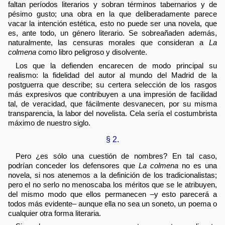
faltan períodos literarios y sobran términos tabernarios y de
pésimo gusto; una obra en la que deliberadamente parece
vacar la intención estética, esto no puede ser una novela, que
es, ante todo, un género literario. Se sobreañaden además,
naturalmente, las censuras morales que consideran a
La
colmena
como libro peligroso y disolvente.
Los que la defienden encarecen de modo principal su
realismo: la fidelidad del autor al mundo del Madrid de la
postguerra que describe; su certera selección de los rasgos
más expresivos que contribuyen a una impresión de facilidad
tal, de veracidad, que fácilmente desvanecen, por su misma
transparencia, la labor del novelista. Cela sería el costumbrista
máximo de nuestro siglo.
§ 2.
Pero ¿es sólo una cuestión de nombres? En tal caso,
podrían conceder los defensores que
La colmena
no es una
novela, si nos atenemos a la definición de los tradicionalistas;
pero el no serlo no menoscaba los méritos que se le atribuyen,
del mismo modo que ellos permanecen –y esto parecerá a
todos más evidente– aunque ella no sea un soneto, un poema o
cualquier otra forma literaria.