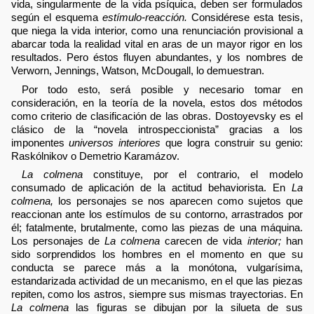
vida, singularmente de la vida psíquica, deben ser formulados
según el esquema
estímulo-reacción.
Considérese esta tesis,
que niega la vida interior, como una renunciación provisional a
abarcar toda la realidad vital en aras de un mayor rigor en los
resultados. Pero éstos fluyen abundantes, y los nombres de
Verworn, Jennings, Watson, McDougall, lo demuestran.
Por todo esto, será posible y necesario tomar en
consideración, en la teoría de la novela, estos dos métodos
como criterio de clasificación de las obras. Dostoyevsky es el
clásico de la “novela introspeccionista” gracias a los
imponentes
universos interiores
que logra construir su genio:
Raskólnikov o Demetrio Karamázov.
La colmena
constituye, por el contrario, el modelo
consumado de aplicación de la actitud behaviorista. En
La
colmena,
los personajes se nos aparecen como sujetos que
reaccionan ante los estímulos de su contorno, arrastrados por
él; fatalmente, brutalmente, como las piezas de una máquina.
Los personajes de
La colmena
carecen de vida
interior;
han
sido sorprendidos los hombres en el momento en que su
conducta se parece más a la monótona, vulgarísima,
estandarizada actividad de un mecanismo, en el que las piezas
repiten, como los astros, siempre sus mismas trayectorias. En
La colmena
las figuras se dibujan por la silueta de sus