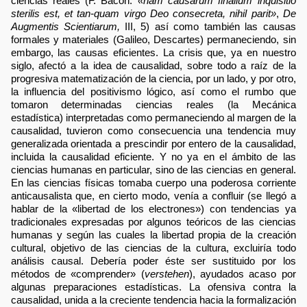
ciencias reales (F. Bacon:
«nam causarum finalium inquisitio
sterilis est, et tan-quam virgo Deo consecreta, nihil parit»
,
De
Augmentis Scientiarum,
III, 5) así como también las causas
formales y materiales (Galileo, Descartes) permaneciendo, sin
embargo, las causas eficientes. La crisis que, ya en nuestro
siglo, afectó a la idea de causalidad, sobre todo a raíz de la
progresiva matematización de la ciencia, por un lado, y por otro,
la influencia del positivismo lógico, así como el rumbo que
tomaron determinadas ciencias reales (la Mecánica
estadística) interpretadas como permaneciendo al margen de la
causalidad, tuvieron como consecuencia una tendencia muy
generalizada orientada a prescindir por entero de la causalidad,
incluida la causalidad eficiente. Y no ya en el ámbito de las
ciencias humanas en particular, sino de las ciencias en general.
En las ciencias físicas tomaba cuerpo una poderosa corriente
anticausalista que, en cierto modo, venía a confluir (se llegó a
hablar de la «libertad de los electrones») con tendencias ya
tradicionales expresadas por algunos teóricos de las ciencias
humanas y según las cuales la libertad propia de la creación
cultural, objetivo de las ciencias de la cultura, excluiría todo
análisis causal. Debería poder éste ser sustituido por los
métodos de «comprender» (
verstehen
), ayudados acaso por
algunas preparaciones estadísticas. La ofensiva contra la
causalidad, unida a la creciente tendencia hacia la formalización