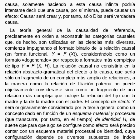
causa, solamente haciendo a esta causa infinita podría
intentarse decir que una causa, por sí misma, pueda causar un
efecto: Causar será crear y, por tanto, sólo Dios será verdadera
causa.
La teoría general de la causalidad de referencia,
precisamente en orden a reconstruir las categorías causales
que, de hecho, son utilizadas en las ciencias más diversas,
comienza impugnando el formato binario de la relación causal
(en forma funcional,
Y
=
F
(
X
)), considerándolo como un
formato «degenerado» por respecto a formatos más complejos
de tipo
Y
=
F
(
X, H
). La relación causal no consistiría en la
relación abstracto-gramatical del efecto a la causa, que sería
sólo un fragmento de un complejo más amplio de relaciones, a
la manera como la relación de filiación paterna no puede
objetivamente considerarse sino como un fragmento de una
relación más compleja que incluye la relación del hijo con la
madre y la de la madre con el padre. El concepto de
efecto
Y
será originariamente considerado por la teoría general como un
concepto dado en función de un
esquema material y procesual
(que transcurre, por tanto, en el tiempo)
de identidad H,
de
suerte que para que algo se configure como efecto será preciso
contar con un esquema material procesual de identidad, cuya
configuración depende de diversos supuestos de índole