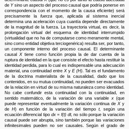
de
Y
sino un aspecto del proceso causal que podría ponerse en
correspondencia con el momento de la causa eficiente) será
precisamente la
fuerza
que, aplicada al sistema inercial
determina una aceleración cuya cuantía depende directamente
de la magnitud de la fuerza. La trayectoria virtual, es decir, la
prolongación virtual del esquema de identidad interrumpido
(virtualidad que no ha de computarse como meramente mental,
sino como entidad objetiva terciogenérica) resulta ser, por tanto,
un componente interno del proceso causal. El determinante
causal
X
tiene como función propia la de dar cuenta de la
ruptura de identidad en la que consiste el efecto hasta restituir la
identidad perdida, para lo cual es indispensable una adecuación
material, una continuidad entre
X
y
E (H)
. Tal es el fundamento
de la doctrina materialista de la causalidad, dado que los
contenidos, en su mutua continuidad, no pueden ser evacuados
de la relación en virtud de su misma naturaleza como identidad.
No cabe confundir esta continuidad con la continuidad, en
sentido matemático, de la variación de una variable
x
(que
puede representar eventualmente la variación continua de
X
y
de
H
) en función de la variación del tiempo
t,
según una
ecuación diferencial tipo
dx = f(t) dt,
no sólo porque la variación
causal puede ser abrupta, sino también porque las variaciones
infinitesimales pueden no ser causales. Según el grado de