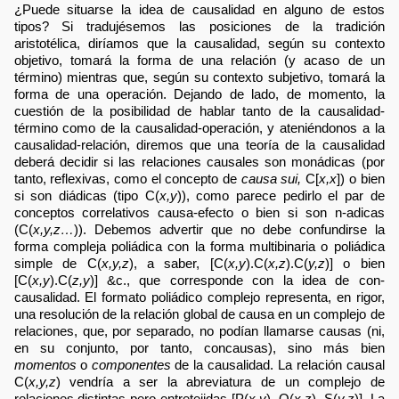
¿Puede situarse la idea de causalidad en alguno de estos
tipos? Si tradujésemos las posiciones de la tradición
aristotélica, diríamos que la causalidad, según su contexto
objetivo, tomará la forma de una relación (y acaso de un
término) mientras que, según su contexto subjetivo, tomará la
forma de una operación. Dejando de lado, de momento, la
cuestión de la posibilidad de hablar tanto de la causalidad-
término como de la causalidad-operación, y ateniéndonos a la
causalidad-relación, diremos que una teoría de la causalidad
deberá decidir si las relaciones causales son monádicas (por
tanto, reflexivas, como el concepto de
causa sui,
C[
x,x
]) o bien
si son diádicas (tipo C(
x,y
)), como parece pedirlo el par de
conceptos correlativos causa-efecto o bien si son n-adicas
(C(
x,y,z…
)). Debemos advertir que no debe confundirse la
forma compleja poliádica con la forma multibinaria o poliádica
simple de C(
x,y,z
), a saber, [C(
x,y
).C(
x,z
).C(
y,z
)] o bien
[C(
x,y
).C(
z,y
)] &c., que corresponde con la idea de con-
causalidad. El formato poliádico complejo representa, en rigor,
una resolución de la relación global de causa en un complejo de
relaciones, que, por separado, no podían llamarse causas (ni,
en su conjunto, por tanto, concausas), sino más bien
momentos
o
componentes
de la causalidad. La relación causal
C(
x,y,z
) vendría a ser la abreviatura de un complejo de
relaciones distintas pero entretejidas [P(
x.y
), Q(
x,z
), S(
y,z
)]. La