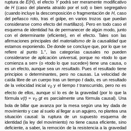
ruptura de
E(H),
el efecto
Y
podrá ser meramente modificativo
de
H
(caso del planeta atraído por el sol) o bien segregativo
(cuando incluye la descomposición o fragmentación de
H,
caso
del peñasco roto, tras el golpe, en varios trozos que puedan
considerarse como efecto del martillazo). Pero en todo caso el
esquema de identidad ha de permanecer de algún modo, junto
con el determinante (eficiente), en el efecto. Tales son las
afirmaciones principales del
materialismo de la causalidad
que
estamos exponiendo. De donde se concluye que, por lo que se
refiere al punto 1.°, las categorías causales no pueden
considerarse de aplicación universal, porque no «todo lo que
comienza a ser» (o «todo lo que sucede») tiene una causa, o
es un efecto, aunque sea un
resultado
. Pues el resultado tiene
principios o determinantes, pero no causas. La velocidad de
caída libre de un cuerpo tras un tiempo
t
dado, es un resultado
de la velocidad inicial
v
y el tiempo
t
transcurrido, pero no es
0
efecto de ellos, aunque sí lo es de la gravedad (por lo que la
fórmula
v(t) = v
gt
es parcialmente una fórmula causal). Una
0
bola de billar que avanza por la mesa según una ley dada de
movimiento y cae al suelo al llegar a un agujero, no plantea una
situación causal: la ruptura de un supuesto esquema de
identidad (la ley del movimiento) no tiene causa eficiente, sino
deficiente, a saber, la remoción de la resistencia a la gravedad