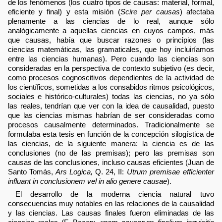
de los fenómenos (los cuatro tipos de causas: material, formal,
eficiente y final) y esta misión (
Scire per causas
) afectaba
plenamente a las ciencias de lo real, aunque sólo
analógicamente a aquellas ciencias en cuyos campos, más
que causas, había que buscar razones o principios (las
ciencias matemáticas, las gramaticales, que hoy incluiríamos
entre las ciencias humanas). Pero cuando las ciencias son
consideradas en la perspectiva de contexto subjetivo (es decir,
como procesos cognoscitivos dependientes de la actividad de
los científicos, sometidas a los consabidos ritmos psicológicos,
sociales e histórico-culturales) todas las ciencias, no ya sólo
las reales, tendrían que ver con la idea de causalidad, puesto
que las ciencias mismas habrían de ser consideradas como
procesos causalmente determinados. Tradicionalmente se
formulaba esta tesis en función de la concepción silogística de
las ciencias, de la siguiente manera: la ciencia es de las
conclusiones (no de las premisas); pero las premisas son
causas de las conclusiones, incluso causas eficientes (Juan de
Santo Tomás,
Ars Logica,
Q. 24, II:
Utrum premisae efficienter
influant in conclusionem vel in alio genere causae
).
El desarrollo de la moderna ciencia natural tuvo
consecuencias muy notables en las relaciones de la causalidad
y las ciencias. Las causas finales fueron eliminadas de las