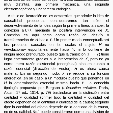
muy distintas, una primera mecánica, una segunda
electromagnética y una tercera etológica.
A título de ilustración de los desarrollos que admite la idea de
causalidad propuesta, consideraremos tan sólo el
desenvolvimiento de la idea según la primera línea, a saber, la
conexión
(H,Y),
mediante la positiva intervención de
X
.
Conexión es aquí tanto como razón del desvío o
transformación de
H
hacia
Y
. Un primer modo conceptualizará
los procesos causales en los cuales el sujeto
H
no
«evoluciona» espontáneamente hacia
Y,
ni lo contiene de
ningún modo prefigurado, puesto que la transición (H → Y) tiene
lugar enteramente gracias a la intervención de
X
, pero no ya
como mera razón existencial (energética) sino en cuanto a
razón esencial (dirección del vector).
H
es ahora causa
material. En un segundo modo,
X
se reduce a su función
energética (en su caso, a un módulo) puesto que ponemos en
H
la determinación esencial misma hacia
Y
. La conocida
tipología propuesta por Bergson (
L'évolution créatice,
París,
Alcan, 17 ed., 1914, p. 79) basándose en la distinción entre
cantidad y cualidad (primer tipo: la cantidad y cualidad del
efecto dependen de la cantidad y cualidad de la causa; segundo
tipo: la cantidad del efecto depende de la cantidad de la causa,
no de su calidad, &c.) puede considerarse como una división de