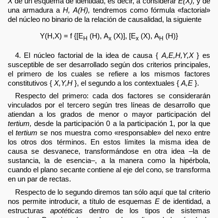
X
de un esquema de identidad, es decir, a considerar
E(X),
y de
una armadura a
H, A(H),
tendremos como fórmula «factorial»
del núcleo no binario de la relación de causalidad, la siguiente
Y(H,X) = f {[E
(H), A
(X)], [E
(X), A
(H)}
H
x
x
H
4. El núcleo factorial de la idea de causa {
A,E,H,Y,X
} es
susceptible de ser desarrollado según dos criterios principales,
el primero de los cuales se refiere a los mismos factores
constitutivos {
X,Y,H
}, el segundo a los contextuales {
A,E
}.
Respecto del primero: cada dos factores se considerarán
vinculados por el tercero según tres líneas de desarrollo que
atiendan a los grados de menor o mayor participación del
tertium,
desde la participación 0 a la participación 1, por la que
el
tertium
se nos muestra como «responsable» del nexo entre
los otros dos términos. En estos límites la misma idea de
causa se desvanece, transformándose en otra idea –la de
sustancia, la de esencia–, a la manera como la hipérbola,
cuando el plano secante contiene al eje del cono, se transforma
en un par de rectas.
Respecto de lo segundo diremos tan sólo aquí que tal criterio
nos permite introducir, a título de esquemas
E
de identidad, a
estructuras
apotéticas
dentro de los tipos de sistemas