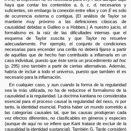
haya que contar los contenidos
a, b, c, d,
necesarios y
suficientes, sin embargo la conexión entre ellos y con
E
es sólo
de ocurrencia externa o contigua. (El análisis de Taylor se
mantiene muy próximo a las definiciones clásicas de
causalidad debidas a Galileo o a Hobbes.) A nuestro juicio, el
formalismo es la raíz de las dificultades internas que el
esquema de Taylor suscita y que Taylor no resuelve
adecuadamente. Por ejemplo, el conjunto de condiciones
necesarias para encender una cerilla no deberá fijarse a partir
de aquéllas que de hecho han contribuido a inflamarla en un
caso individual, puesto que éste sería un procedimiento
ad hoc
(p. 295) sino también a partir de ciertas alternativas. Además,
habría de incluir a todo el universo, puesto que también él es
necesario para la inflamación.
En cualquier caso, y aun cuando la forma de la regularidad
sea la más utilizada, no ha de reducirse el formalismo de la
causalidad a la regularidad. La doctrina kantiana no consideraba
esencial para el proceso causal la regularidad del nexo, ni por
tanto, la identidad esencial. Podría haber un mundo sometido a
las categorías causales tal, que las causas produjeran cada
vez efectos diferentes, no clasificables en géneros y especies
(aunque de aquí no se infiere que Kant tratase de excluir de la
causalidad la identidad sustancial). También G. Tarde consideró