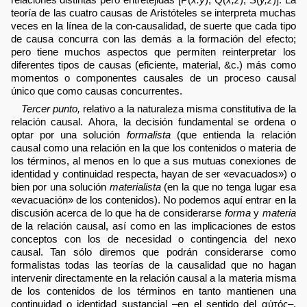
teoría de las cuatro causas de Aristóteles se interpreta muchas
veces en la línea de la con-causalidad, de suerte que cada tipo
de causa concurra con las demás a la formación del efecto;
pero tiene muchos aspectos que permiten reinterpretar los
diferentes tipos de causas (eficiente, material, &c.) más como
momentos o componentes causales de un proceso causal
único que como causas concurrentes.
Tercer punto,
relativo a la naturaleza misma constitutiva de la
relación causal. Ahora, la decisión fundamental se ordena o
optar por una solución
formalista
(que entienda la relación
causal como una relación en la que los contenidos o materia de
los términos, al menos en lo que a sus mutuas conexiones de
identidad y continuidad respecta, hayan de ser «evacuados») o
bien por una solución
materialista
(en la que no tenga lugar esa
«evacuación» de los contenidos). No podemos aquí entrar en la
discusión acerca de lo que ha de considerarse
forma
y
materia
de la relación causal, así como en las implicaciones de estos
conceptos con los de necesidad o contingencia del nexo
causal. Tan sólo diremos que podrán considerarse como
formalistas todas las teorías de la causalidad que no hagan
intervenir directamente en la relación causal a la materia misma
de los contenidos de los términos en tanto mantienen una
continuidad o identidad sustancial –en el sentido del αὐτός–,