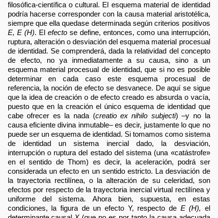
filosófica-científica o cultural. El esquema material de identidad
podría hacerse corresponder con la causa material aristotélica,
siempre que ella quedase determinada según criterios positivos
E, E (H)
. El
efecto
se define, entonces, como una interrupción,
ruptura, alteración o desviación del esquema material procesual
de identidad. Se comprenderá, dada la relatividad del concepto
de efecto, no ya inmediatamente a su causa, sino a un
esquema material procesual de identidad, que si no es posible
determinar en cada caso este esquema procesual de
referencia, la noción de efecto se desvanece. De aquí se sigue
que la idea de creación o de efecto creado es absurda o vacía,
puesto que en la creación el único esquema de identidad que
cabe ofrecer es la nada (
creatio ex nihilo subjecti
) –y no la
causa eficiente divina inmutable– es decir, justamente lo que no
puede ser un esquema de identidad. Si tomamos como sistema
de identidad un sistema inercial dado, la desviación,
interrupción o ruptura del estado del sistema (una «catástrofe»
en el sentido de Thom) es decir, la aceleración, podrá ser
considerada un efecto en un sentido estricto. La desviación de
la trayectoria rectilínea, o la alteración de su celeridad, son
efectos por respecto de la trayectoria inercial virtual rectilínea y
uniforme del sistema. Ahora bien, supuesta, en estas
condiciones, la figura de un efecto Y, respecto de
E (H),
el
determinante causal
X
(que no es por tanto la causa adecuada