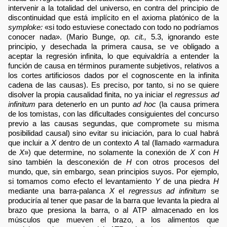
intervenir a la totalidad del universo, en contra del principio de
discontinuidad que está implícito en el axioma platónico de la
symploke:
«si todo estuviese conectado con todo no podríamos
conocer nada». (Mario Bunge,
op. cit.,
5.3, ignorando este
principio, y desechada la primera causa, se ve obligado a
aceptar la regresión infinita, lo que equivaldría a entender la
función de causa en términos puramente subjetivos, relativos a
los cortes artificiosos dados por el cognoscente en la infinita
cadena de las causas). Es preciso, por tanto, si no se quiere
disolver la propia causalidad finita, no ya iniciar el
regressus ad
infinitum
para detenerlo en un punto
ad hoc
(la causa primera
de los tomistas, con las dificultades consiguientes del concurso
previo a las causas segundas, que compromete su misma
posibilidad causal) sino evitar su iniciación, para lo cual habrá
que incluir a
X
dentro de un contexto
A
tal (llamado «armadura
de
X
») que determine, no solamente la conexión de
X
con
H
sino también la desconexión de
H
con otros procesos del
mundo, que, sin embargo, sean principios suyos. Por ejemplo,
si tomamos como efecto el levantamiento
Y
de una piedra
H
mediante una barra-palanca
X
el
regressus ad infinitum
se
produciría al tener que pasar de la barra que levanta la piedra al
brazo que presiona la barra, o al ATP almacenado en los
músculos que mueven el brazo, a los alimentos que