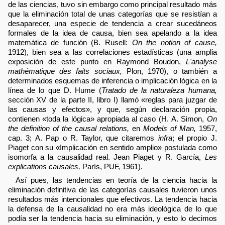
de las ciencias, tuvo sin embargo como principal resultado más
que la eliminación total de unas categorías que se resistían a
desaparecer, una especie de tendencia a crear sucedáneos
formales de la idea de causa, bien sea apelando a la idea
matemática de función (B. Rusell:
On the notion of cause,
1912), bien sea a las correlaciones estadísticas (una amplia
exposición de este punto en Raymond Boudon,
L'analyse
mathématique des faits sociaux,
Plon, 1970), o también a
determinados esquemas de inferencia o implicación lógica en la
línea de lo que D. Hume (
Tratado de la naturaleza humana,
sección XV de la parte II, libro I) llamó «reglas para juzgar de
las causas y efectos», y que, según declaración propia,
contienen «toda la lógica» apropiada al caso (H. A. Simon,
On
the definition of the causal relations,
en
Models of Man,
1957,
cap. 3; A. Pap o R. Taylor, que citaremos
infra
; el propio J.
Piaget con su «Implicación en sentido amplio» postulada como
isomorfa a la causalidad real. Jean Piaget y R. García,
Les
explications causales,
París, PUF, 1961).
Así pues, las tendencias en teoría de la ciencia hacia la
eliminación definitiva de las categorías causales tuvieron unos
resultados más intencionales que efectivos. La tendencia hacia
la defensa de la causalidad no era más ideológica de lo que
podía ser la tendencia hacia su eliminación, y esto lo decimos