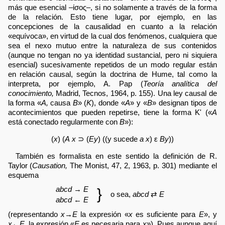
más que esencial –ίσος–, si no solamente a través de la forma
de la relación. Esto tiene lugar, por ejemplo, en las
concepciones de la causalidad en cuanto a la relación
«equívoca», en virtud de la cual dos fenómenos, cualquiera que
sea el nexo mutuo entre la naturaleza de sus contenidos
(aunque no tengan no ya identidad sustancial, pero ni siquiera
esencial) sucesivamente repetidos de un modo regular están
en relación causal, según la doctrina de Hume, tal como la
interpreta, por ejemplo, A. Pap (
Teoría analítica del
conocimiento,
Madrid, Tecnos, 1964, p. 155). Una ley causal de
la forma «
A,
causa
B
» (
K
), donde «
A
» y «
B
» designan tipos de
acontecimientos que pueden repetirse, tiene la forma K' («
A
está conectado regularmente con
B
»):
(
x
) (
A x
⊃ (
Ey
) ((y sucede
a x
) ε
By
))
También es formalista en este sentido la definición de R.
Taylor (
Causation,
The Monist, 47, 2, 1963, p. 301) mediante el
esquema
abcd
→
E
}
o sea,
abcd
⇄
E
abcd
←
E
(representando
x→E
la expresión «
x
es suficiente para
E
», y
x←E,
la expresión «
E
es necesaria para
x
»). Pues aunque aquí