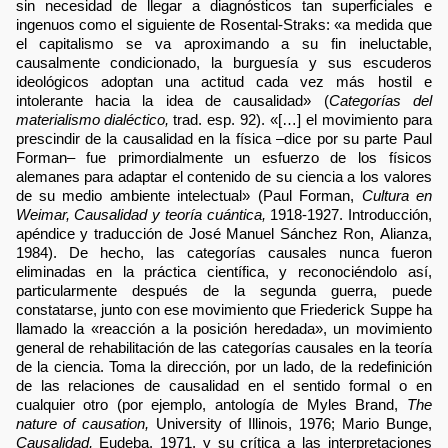
sin necesidad de llegar a diagnósticos tan superficiales e
ingenuos como el siguiente de Rosental-Straks: «a medida que
el capitalismo se va aproximando a su fin ineluctable,
causalmente condicionado, la burguesía y sus escuderos
ideológicos adoptan una actitud cada vez más hostil e
intolerante hacia la idea de causalidad» (
Categorías del
materialismo dialéctico,
trad. esp. 92). «[…] el movimiento para
prescindir de la causalidad en la física –dice por su parte Paul
Forman– fue primordialmente un esfuerzo de los físicos
alemanes para adaptar el contenido de su ciencia a los valores
de su medio ambiente intelectual» (Paul Forman,
Cultura en
Weimar, Causalidad y teoría cuántica,
1918-1927. Introducción,
apéndice y traducción de José Manuel Sánchez Ron, Alianza,
1984). De hecho, las categorías causales nunca fueron
eliminadas en la práctica científica, y reconociéndolo así,
particularmente después de la segunda guerra, puede
constatarse, junto con ese movimiento que Friederick Suppe ha
llamado la «reacción a la posición heredada», un movimiento
general de rehabilitación de las categorías causales en la teoría
de la ciencia. Toma la dirección, por un lado, de la redefinición
de las relaciones de causalidad en el sentido formal o en
cualquier otro (por ejemplo, antología de Myles Brand,
The
nature of causation,
University of Illinois, 1976; Mario Bunge,
Causalidad,
Eudeba, 1971, y su crítica a las interpretaciones