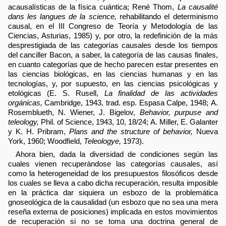
acausalísticas de la física cuántica; René Thom,
La causalité
dans les langues de la science,
rehabilitando el determinismo
causal, en el III Congreso de Teoría y Metodología de las
Ciencias, Asturias, 1985) y, por otro, la redefinición de la más
desprestigiada de las categorías causales desde los tiempos
del canciller Bacon, a saber, la categoría de las causas finales,
en cuanto categorías que de hecho parecen estar presentes en
las ciencias biológicas, en las ciencias humanas y en las
tecnologías, y, por supuesto, en las ciencias psicológicas y
etológicas (E. S. Rusell,
La finalidad de las actividades
orgánicas,
Cambridge, 1943, trad. esp. Espasa Calpe, 1948; A.
Rosemblueth, N. Wiener, J. Bigelov,
Behavior, purpuse and
teleology,
Phil. of Science, 1943, 10, 18/24; A. Miller, E. Galanter
y K. H. Pribram,
Plans and the structure of behavior,
Nueva
York, 1960; Woodfield,
Teleologye,
1973).
Ahora bien, dada la diversidad de condiciones según las
cuales vienen recuperándose las categorías causales, así
como la heterogeneidad de los presupuestos filosóficos desde
los cuales se lleva a cabo dicha recuperación, resulta imposible
en la práctica dar siquiera un esbozo de la problemática
gnoseológica de la causalidad (un esbozo que no sea una mera
reseña externa de posiciones) implicada en estos movimientos
de recuperación si no se toma una doctrina general de