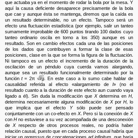
que actuaba ya en el momento de rodar la bola por la mesa. Y
aquí la causa deficiente desaparece precisamente de la bola
que cae y aunque ésta se mantenga, diremos que la caída es
un resultado determinable, no un efecto. Tampoco será un
efecto una fluctuación estadística (por ejemplo, salir un tanteo
sumamente improbable de 600 puntos tirando 100 dados cuyo
tanteo ordinario oscila en torno a los 350) aunque es un
resultado. Son en cambio efectos cada una de las posiciones
de los dados que contribuyen a formar la clase de esas
posiciones, clase en la que se forma la figura de la fluctuación.
Ni tampoco es un efecto el incremento de la duración de la
oscilación de un péndulo cuya cuerda vamos alargando,
aunque sea un resultado funcionalmente determinado por la
función
t
= 2π √
l/g
. En este caso a lo sumo cabe hablar de
causalidad referida al efecto «alargamiento de
l
» (no el
resultado cuanto a la duración de este efecto aun cuando vaya
ligado a él). Sin duda la modificación que
X
determina en
H,
determina necesariamente alguna modificación de
X
por
H,
lo
que implica que el efecto
Y
sólo puede ser pensado
conjuntamente con un co-efecto en
X
. Pero si la conexión de
X
con
H
no estuviese a su vez acompañada de una desconexión
de
X
respecto de otros procesos reales, no podría haber
relación causal, puesto que en cada proceso causal habría que
iniciar un
regressus
de concatenaciones
ad infinitum,
que haría