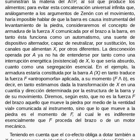
suministran la materia del ATP, al sol que produce los
alimentos; para evitar esta concatenación universal infinita que,
análogamente a los argumentos de Zenón con el movimiento,
haría imposible hablar de que la barra es causa instrumental del
levantamiento de la piedra, consideraremos el concepto de
armadura
de la fuerza
X
comunicada por el brazo a la barra, en
tanto ésta funciona como un automatismo, una suerte de
dispositivo alternador, capaz de neutralizar, por sustitución, los
canales que alimentan
X,
por otros diferentes. La desconexión
operada por
A
ya no ha de entenderse por tanto como una
interrupción energética (existencial) de
X,
lo que sería absurdo,
cuanto como una segregación esencial. En el ejemplo, la
armadura estaría constituida por la barra
A (X)
en tanto traduce
la fuerza
F
«antropomorfa» aplicada, a su momento (
F
Λ
b
), es
decir, en tanto estimamos dada la transformación de
X
en una
cuantía y dirección determinada por la estructura de la barra y
de su movimiento. Diremos, según esto, que no es la fuerza
F
del brazo aquello que mueve la piedra por medio de la «entidad
vial» comunicada al instrumento, sino que lo que mueve a la
piedra es el momento de
F,
al cual le es indiferente
esencialmente que
F
proceda del brazo o de un motor
mecánico.
Teniendo en cuenta que el co-efecto obliga a dotar también a