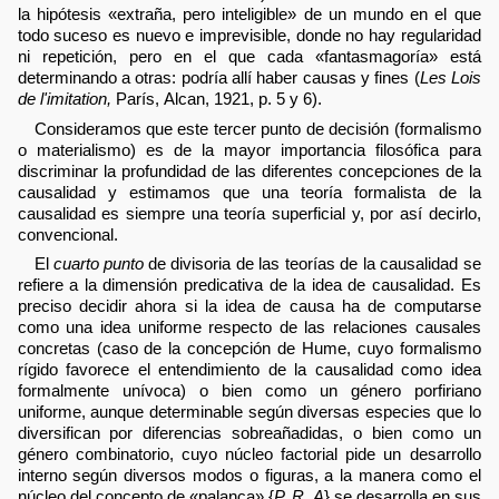
la hipótesis «extraña, pero inteligible» de un mundo en el que
todo suceso es nuevo e imprevisible, donde no hay regularidad
ni repetición, pero en el que cada «fantasmagoría» está
determinando a otras: podría allí haber causas y fines (
Les Lois
de l'imitation,
París, Alcan, 1921, p. 5 y 6).
Consideramos que este tercer punto de decisión (formalismo
o materialismo) es de la mayor importancia filosófica para
discriminar la profundidad de las diferentes concepciones de la
causalidad y estimamos que una teoría formalista de la
causalidad es siempre una teoría superficial y, por así decirlo,
convencional.
El
cuarto punto
de divisoria de las teorías de la causalidad se
refiere a la dimensión predicativa de la idea de causalidad. Es
preciso decidir ahora si la idea de causa ha de computarse
como una idea uniforme respecto de las relaciones causales
concretas (caso de la concepción de Hume, cuyo formalismo
rígido favorece el entendimiento de la causalidad como idea
formalmente unívoca) o bien como un género porfiriano
uniforme, aunque determinable según diversas especies que lo
diversifican por diferencias sobreañadidas, o bien como un
género combinatorio, cuyo núcleo factorial pide un desarrollo
interno según diversos modos o figuras, a la manera como el
núcleo del concepto de «palanca» {
P, R, A
} se desarrolla en sus