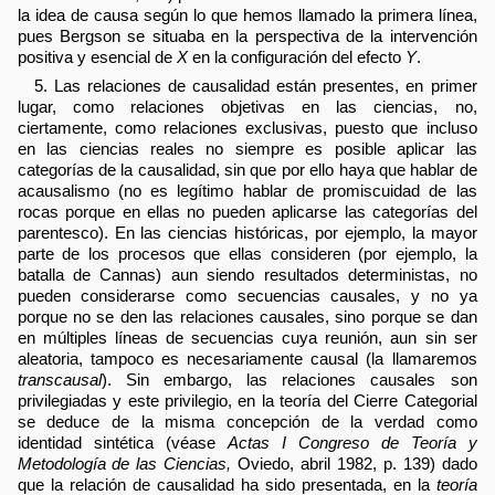
la idea de causa según lo que hemos llamado la primera línea,
pues Bergson se situaba en la perspectiva de la intervención
positiva y esencial de
X
en la configuración del efecto
Y
.
5. Las relaciones de causalidad están presentes, en primer
lugar, como relaciones objetivas en las ciencias, no,
ciertamente, como relaciones exclusivas, puesto que incluso
en las ciencias reales no siempre es posible aplicar las
categorías de la causalidad, sin que por ello haya que hablar de
acausalismo (no es legítimo hablar de promiscuidad de las
rocas porque en ellas no pueden aplicarse las categorías del
parentesco). En las ciencias históricas, por ejemplo, la mayor
parte de los procesos que ellas consideren (por ejemplo, la
batalla de Cannas) aun siendo resultados deterministas, no
pueden considerarse como secuencias causales, y no ya
porque no se den las relaciones causales, sino porque se dan
en múltiples líneas de secuencias cuya reunión, aun sin ser
aleatoria, tampoco es necesariamente causal (la llamaremos
transcausal
). Sin embargo, las relaciones causales son
privilegiadas y este privilegio, en la teoría del Cierre Categorial
se deduce de la misma concepción de la verdad como
identidad sintética (véase
Actas I Congreso de Teoría y
Metodología de las Ciencias,
Oviedo, abril 1982, p. 139) dado
que la relación de causalidad ha sido presentada, en la
teoría