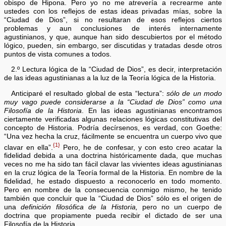
obispo de Hipona. Pero yo no me atrevería a recrearme ante
ustedes con los reflejos de estas ideas privadas mías, sobre la
“Ciudad de Dios”, si no resultaran de esos reflejos ciertos
problemas y aun conclusiones de interés internamente
agustinianos, y que, aunque han sido descubiertos por el método
lógico, pueden, sin embargo, ser discutidas y tratadas desde otros
puntos de vista comunes a todos.
2.º Lectura lógica de la “Ciudad de Dios”, es decir, interpretación
de las ideas agustinianas a la luz de la Teoría lógica de la Historia.
Anticiparé el resultado global de esta “lectura”:
sólo de un modo
muy vago puede considerarse a la “Ciudad de Dios” como una
Filosofía de la Historia
. En las ideas agustinianas encontramos
ciertamente verificadas algunas relaciones lógicas constitutivas del
concepto de Historia. Podría decírsenos, es verdad, con Goethe:
“Una vez hecha la cruz, fácilmente se encuentra un cuerpo vivo que
{1}
clavar en ella”.
Pero, he de confesar, y con esto creo acatar la
fidelidad debida a una doctrina históricamente dada, que muchas
veces no me ha sido tan fácil clavar las vivientes ideas agustinianas
en la cruz lógica de la Teoría formal de la Historia. En nombre de la
fidelidad, he estado dispuesto a reconocerlo en todo momento.
Pero en nombre de la consecuencia conmigo mismo, he tenido
también que concluir que la “Ciudad de Dios” sólo es el origen de
una
definición filosófica de la Historia,
pero no un cuerpo de
doctrina que propiamente pueda recibir el dictado de ser una
Filosofía de la Historia.