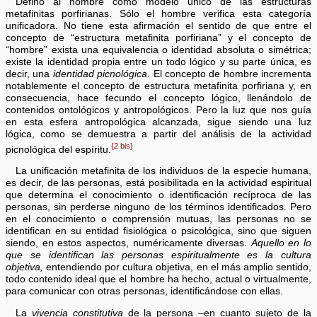
Defino al hombre como modelo único de las estructuras
metafinitas porfirianas. Sólo el hombre verifica esta categoría
unificadora. No tiene esta afirmación el sentido de que entre el
concepto de “estructura metafinita porfiriana” y el concepto de
“hombre” exista una equivalencia o identidad absoluta o simétrica;
existe la identidad propia entre un todo lógico y su parte única, es
decir, una
identidad picnológica
. El concepto de hombre incrementa
notablemente el concepto de estructura metafinita porfiriana y, en
consecuencia, hace fecundo el concepto lógico, llenándolo de
contenidos ontológicos y antropológicos. Pero la luz que nos guía
en esta esfera antropológica alcanzada, sigue siendo una luz
lógica, como se demuestra a partir del análisis de la actividad
{2 bis}
picnológica del espíritu.
La unificación metafinita de los individuos de la especie humana,
es decir, de las personas, está posibilitada en la actividad espiritual
que determina el conocimiento o identificación recíproca de las
personas, sin perderse ninguno de los términos identificados. Pero
en el conocimiento o comprensión mutuas, las personas no se
identifican en su entidad fisiológica o psicológica, sino que siguen
siendo, en estos aspectos, numéricamente diversas.
Aquello en lo
que se identifican las personas espiritualmente es la cultura
objetiva,
entendiendo por cultura objetiva, en el más amplio sentido,
todo contenido ideal que el hombre ha hecho, actual o virtualmente,
para comunicar con otras personas, identificándose con ellas.
La
vivencia constitutiva
de la persona –en cuanto sujeto de la