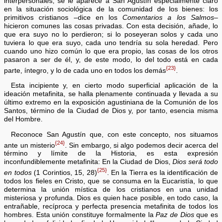
interpersonales, se le aparece a San Agustín especialmente claro
en la situación sociológica de la comunidad de los bienes: los
primitivos cristianos –dice en los
Comentarios a los Salmos
–
hicieron comunes las cosas privadas. Con esta decisión, añade, lo
que era suyo no lo perdieron; si lo poseyeran solos y cada uno
tuviera lo que era suyo, cada uno tendría su sola heredad. Pero
cuando uno hizo común lo que era propio, las cosas de los otros
pasaron a ser de él, y, de este modo, lo del todo está en cada
{23}
parte, íntegro, y lo de cada uno en todos los demás
.
Esta incipiente y, en cierto modo superficial aplicación de la
ideación metafinita, se halla plenamente continuada y llevada a su
último extremo en la exposición agustiniana de la Comunión de los
Santos, término de la Ciudad de Dios y, por tanto, esencia misma
del Hombre.
Reconoce San Agustín que, con este concepto, nos situamos
{24}
ante un misterio
. Sin embargo, si algo podemos decir acerca del
término y límite de la Historia, es esta expresión
inconfundiblemente metafinita: En la Ciudad de Dios,
Dios será todo
{25}
en todos
(1 Corintios, 15, 28)
. En la Tierra es la identificación de
todos los fieles en Cristo, que se consuma en la Eucaristía, lo que
determina la unión mística de los cristianos en una unidad
misteriosa y profunda. Dios es quien hace posible, en todo caso, la
entrañable, recíproca y perfecta presencia metafinita de todos los
hombres. Esta unión constituye formalmente la
Paz de Dios
que es