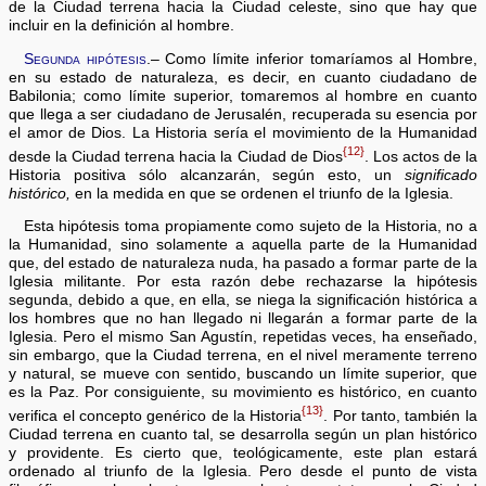
de la Ciudad terrena hacia la Ciudad celeste, sino que hay que
incluir en la definición al hombre.
Segunda hipótesis
.– Como límite inferior tomaríamos al Hombre,
en su estado de naturaleza, es decir, en cuanto ciudadano de
Babilonia; como límite superior, tomaremos al hombre en cuanto
que llega a ser ciudadano de Jerusalén, recuperada su esencia por
el amor de Dios. La Historia sería el movimiento de la Humanidad
{12}
desde la Ciudad terrena hacia la Ciudad de Dios
. Los actos de la
Historia positiva sólo alcanzarán, según esto, un
significado
histórico,
en la medida en que se ordenen el triunfo de la Iglesia.
Esta hipótesis toma propiamente como sujeto de la Historia, no a
la Humanidad, sino solamente a aquella parte de la Humanidad
que, del estado de naturaleza nuda, ha pasado a formar parte de la
Iglesia militante. Por esta razón debe rechazarse la hipótesis
segunda, debido a que, en ella, se niega la significación histórica a
los hombres que no han llegado ni llegarán a formar parte de la
Iglesia. Pero el mismo San Agustín, repetidas veces, ha enseñado,
sin embargo, que la Ciudad terrena, en el nivel meramente terreno
y natural, se mueve con sentido, buscando un límite superior, que
es la Paz. Por consiguiente, su movimiento es histórico, en cuanto
{13}
verifica el concepto genérico de la Historia
. Por tanto, también la
Ciudad terrena en cuanto tal, se desarrolla según un plan histórico
y providente. Es cierto que, teológicamente, este plan estará
ordenado al triunfo de la Iglesia. Pero desde el punto de vista