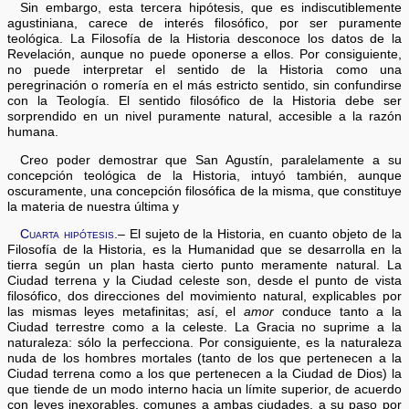
Sin embargo, esta tercera hipótesis, que es indiscutiblemente
agustiniana, carece de interés filosófico, por ser puramente
teológica. La Filosofía de la Historia desconoce los datos de la
Revelación, aunque no puede oponerse a ellos. Por consiguiente,
no puede interpretar el sentido de la Historia como una
peregrinación o romería en el más estricto sentido, sin confundirse
con la Teología. El sentido filosófico de la Historia debe ser
sorprendido en un nivel puramente natural, accesible a la razón
humana.
Creo poder demostrar que San Agustín, paralelamente a su
concepción teológica de la Historia, intuyó también, aunque
oscuramente, una concepción filosófica de la misma, que constituye
la materia de nuestra última y
Cuarta hipótesis
.– El sujeto de la Historia, en cuanto objeto de la
Filosofía de la Historia, es la Humanidad que se desarrolla en la
tierra según un plan hasta cierto punto meramente natural. La
Ciudad terrena y la Ciudad celeste son, desde el punto de vista
filosófico, dos direcciones del movimiento natural, explicables por
las mismas leyes metafinitas; así, el
amor
conduce tanto a la
Ciudad terrestre como a la celeste. La Gracia no suprime a la
naturaleza: sólo la perfecciona. Por consiguiente, es la naturaleza
nuda de los hombres mortales (tanto de los que pertenecen a la
Ciudad terrena como a los que pertenecen a la Ciudad de Dios) la
que tiende de un modo interno hacia un límite superior, de acuerdo
con leyes inexorables, comunes a ambas ciudades, a su paso por