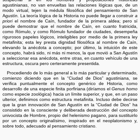
agustinianas, no van envueltas las relaciones lógicas que, de un
modo virtual, tejen la médula filosófica del pensamiento de San
Agustín. La teoría lógica de la Historia no puede llegar a construir
a
priori
el nombre de Caín, fundador de la primera aldea; pero sí
puede demostrar que el nombre de Caín, en cuanto fratricida,
como Rómulo, y como Rómulo fundador de ciudades, desempeña
rigurosos papeles lógicos, inteligibles por medio de la primera ley
metafinita; esta ley presta dignidad filosófica al nombre de Caín,
elevando la anécdota a concepto; por último, la intuición de este
concepto, habrá sido, ni más ni menos, la que movió a San Agustín
a seleccionar esa anécdota, entre otras, en cuanto vehículo de una
estructura, oscura pero certeramente presentida.
Procediendo de lo más general a lo más particular y determinado,
comienzo diciendo que en la “Ciudad de Dios” agustiniana, se
verifica puntualmente el concepto genérico de Historia, como
desarrollo de una especie finita porfiriana (diríamos el
Genus homo
como especie zoológica) hacia un límite superior, y que, en un paso
ulterior, definimos como estructura metafinita. Incluso debe decirse
que la gran innovación de San Agustín en la “Ciudad de Dios” ha
consistido en la consciente y deliberada destrucción del concepto
univocista de Hombre, propio del helenismo pagano, para sustituirlo
por un concepto originalísimo, inspirado en el neoplatonismo y,
sobre todo, adecuado al pensamiento cristiano.