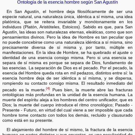
Ontología de la esencia hombre según San Agustín
En San Agustín, el hombre deja filosóficamente de ser una
especie natural, una naturaleza única, idéntica a sí misma, una idea
platónica, que se reitera invariable y monótonamente en los
individuos (Platón, Aristóteles, Estoicos). Sabido es que, para San
Agustín, las ideas son naturalezas eternas, eleáticas, como que son
pensamientos divinos. Pero la idea de Hombre es tan peculiar que
no puede concebirse como una naturaleza idéntica a sí misma, sino
precisamente diversa de sí misma y, por tanto, múltiple en
manifestaciones. En la idea de Hombre, se ha quebrado el ajuste o
identidad de una esencia consigo misma. Pero si una esencia se
separa de sí misma es porque se separa de Dios, fundamento de
las esencias. La separación de Dios es el pecado. Por el pecado, la
esencia del Hombre queda rota en mil pedazos, distintos entre sí: la
esencia hombre deja de ser idéntica a sí misma, y se dispersa,
rompiendo su contacto consigo misma. El resultado inmediato del
{4}
pecado es la muerte.
Pues bien, la muerte abre las fracturas
ontológicas más profundas en la unidad de la esencia humana. La
muerte del espíritu aleja a los hombres del centro unificador, que es
Dios; la muerte del cuerpo introduce el ritmo cronológico; Pasado -
Presente - Futuro, en virtud del cual viene a ser imposible que cada
hombre tome contacto con todos los demás, recluido y clausurado
como está en su presente.
El alejamiento del hombre de sí mismo, la fractura de la esencia
humana en partes distintas y aun opuestas, es una peculiaridad de