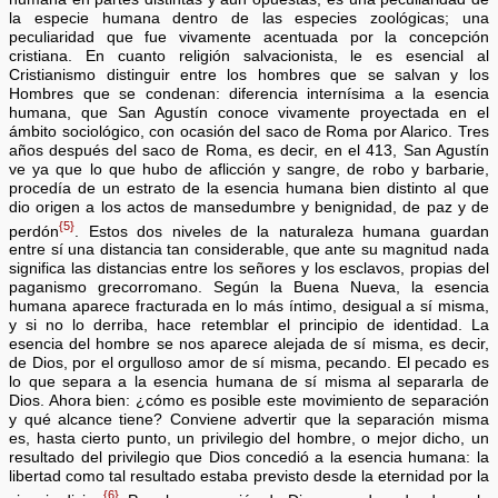
la especie humana dentro de las especies zoológicas; una
peculiaridad que fue vivamente acentuada por la concepción
cristiana. En cuanto religión salvacionista, le es esencial al
Cristianismo distinguir entre los hombres que se salvan y los
Hombres que se condenan: diferencia internísima a la esencia
humana, que San Agustín conoce vivamente proyectada en el
ámbito sociológico, con ocasión del saco de Roma por Alarico. Tres
años después del saco de Roma, es decir, en el 413, San Agustín
ve ya que lo que hubo de aflicción y sangre, de robo y barbarie,
procedía de un estrato de la esencia humana bien distinto al que
dio origen a los actos de mansedumbre y benignidad, de paz y de
{5}
perdón
. Estos dos niveles de la naturaleza humana guardan
entre sí una distancia tan considerable, que ante su magnitud nada
significa las distancias entre los señores y los esclavos, propias del
paganismo grecorromano. Según la Buena Nueva, la esencia
humana aparece fracturada en lo más íntimo, desigual a sí misma,
y si no lo derriba, hace retemblar el principio de identidad. La
esencia del hombre se nos aparece alejada de sí misma, es decir,
de Dios, por el orgulloso amor de sí misma, pecando. El pecado es
lo que separa a la esencia humana de sí misma al separarla de
Dios. Ahora bien: ¿cómo es posible este movimiento de separación
y qué alcance tiene? Conviene advertir que la separación misma
es, hasta cierto punto, un privilegio del hombre, o mejor dicho, un
resultado del privilegio que Dios concedió a la esencia humana: la
libertad como tal resultado estaba previsto desde la eternidad por la
{6}