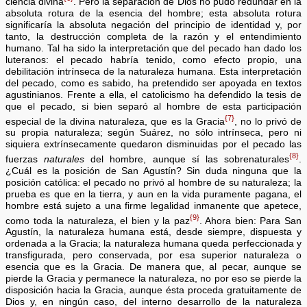
ciencia divina
. Pero la separación de Dios no pudo redundar en la
absoluta rotura de la esencia del hombre; esta absoluta rotura
significaría la absoluta negación del principio de identidad y, por
tanto, la destrucción completa de la razón y el entendimiento
humano. Tal ha sido la interpretación que del pecado han dado los
luteranos: el pecado habría tenido, como efecto propio, una
debilitación intrínseca de la naturaleza humana. Esta interpretación
del pecado, como es sabido, ha pretendido ser apoyada en textos
agustinianos. Frente a ella, el catolicismo ha defendido la tesis de
que el pecado, si bien separó al hombre de esta participación
{7}
especial de la divina naturaleza, que es la Gracia
, no lo privó de
su propia naturaleza; según Suárez, no sólo intrínseca, pero ni
siquiera extrínsecamente quedaron disminuidas por el pecado las
{8}
fuerzas
naturales
del hombre, aunque sí las sobrenaturales
.
¿Cuál es la posición de San Agustín? Sin duda ninguna que la
posición católica: el pecado no privó al hombre de su naturaleza; la
prueba es que en la tierra, y aun en la vida puramente pagana, el
hombre está sujeto a una firme legalidad inmanente que apetece,
{9}
como toda la naturaleza, el bien y la paz
. Ahora bien: Para San
Agustín, la naturaleza humana está, desde siempre, dispuesta y
ordenada a la Gracia; la naturaleza humana queda perfeccionada y
transfigurada, pero conservada, por esa superior naturaleza o
esencia que es la Gracia. De manera que, al pecar, aunque se
pierde la Gracia y permanece la naturaleza, no por eso se pierde la
disposición hacia la Gracia, aunque ésta proceda gratuitamente de
Dios y, en ningún caso, del interno desarrollo de la naturaleza