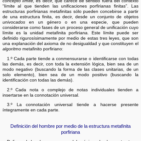
concepto límite,
es decir, que carece de sentido fuera del contexto
“límite al que tienden las unificaciones porfirianas finitas”. Las
estructuras porfirianas metafinitas sólo pueden concebirse a partir
de una estructura finita, es decir, desde un conjunto de objetos
univocados
en un género o en una especie, que pueden
considerarse como fases de un proceso general de unificación cuyo
límite es la unidad metafinita porfiriana. Este límite puede ser
definido rigurosísimamente por medio de estas tres leyes, que son
una explanación del axioma de no desigualdad y que constituyen el
algoritmo
metafinito porfiriano:
1.º Cada parte tiende a conmensurarse o identificarse con todas
las demás, es decir, con toda la extensión lógica, bien sea de un
modo negativo (buscando la forma de las clases unitarias, de un
solo elemento), bien sea de un modo positivo (buscando la
identificación con todas las demás).
2.º Cada nota o complejo de notas individuales tienden a
insertarse en la connotación universal.
3.º La connotación universal tiende a hacerse presente
íntegramente en cada parte.
Definición del hombre por medio de la estructura metafinita
porfiriana