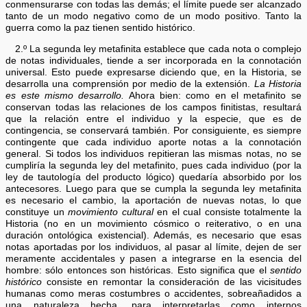
conmensurarse con todas las demás; el límite puede ser alcanzado
tanto de un modo negativo como de un modo positivo. Tanto la
guerra como la paz tienen sentido histórico.
2.º La segunda ley metafinita establece que cada nota o complejo
de notas individuales, tiende a ser incorporada en la connotación
universal. Esto puede expresarse diciendo que, en la Historia, se
desarrolla una comprensión por medio de la extensión.
La Historia
es este mismo desarrollo.
Ahora bien: como en el metafinito se
conservan todas las relaciones de los campos finitistas, resultará
que la relación entre el individuo y la especie, que es de
contingencia, se conservará también. Por consiguiente, es siempre
contingente que cada individuo aporte notas a la connotación
general. Si todos los individuos repitieran las mismas notas, no se
cumpliría la segunda ley del metafinito, pues cada individuo (por la
ley de tautología del producto lógico) quedaría absorbido por los
antecesores. Luego para que se cumpla la segunda ley metafinita
es necesario el cambio, la aportación de nuevas notas, lo que
constituye un
movimiento cultural
en el cual consiste totalmente la
Historia (no en un movimiento cósmico o reiterativo, o en una
duración ontológica existencial). Además, es necesario que esas
notas aportadas por los individuos, al pasar al límite, dejen de ser
meramente accidentales y pasen a integrarse en la esencia del
hombre: sólo entonces son históricas. Esto significa que el
sentido
histórico
consiste en remontar la consideración de las vicisitudes
humanas como meras costumbres o accidentes, sobreañadidos a
una naturaleza hecha, para interpretarlas como internos