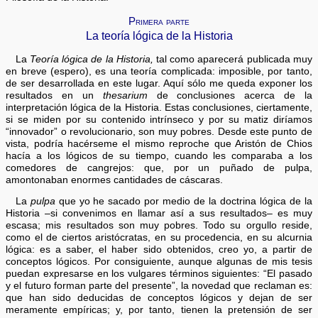
Primera parte
La teoría lógica de la Historia
La
Teoría lógica de la Historia,
tal como aparecerá publicada muy
en breve (espero), es una teoría complicada: imposible, por tanto,
de ser desarrollada en este lugar. Aquí sólo me queda exponer los
resultados en un
thesarium
de conclusiones acerca de la
interpretación lógica de la Historia. Estas conclusiones, ciertamente,
si se miden por su contenido intrínseco y por su matiz diríamos
“innovador” o revolucionario, son muy pobres. Desde este punto de
vista, podría hacérseme el mismo reproche que Aristón de Chios
hacía a los lógicos de su tiempo, cuando les comparaba a los
comedores de cangrejos: que, por un puñado de pulpa,
amontonaban enormes cantidades de cáscaras.
La
pulpa
que yo he sacado por medio de la doctrina lógica de la
Historia –si convenimos en llamar así a sus resultados– es muy
escasa; mis resultados son muy pobres. Todo su orgullo reside,
como el de ciertos aristócratas, en su procedencia, en su alcurnia
lógica: es a saber, el haber sido obtenidos, creo yo, a partir de
conceptos lógicos. Por consiguiente, aunque algunas de mis tesis
puedan expresarse en los vulgares términos siguientes: “El pasado
y el futuro forman parte del presente”, la novedad que reclaman es:
que han sido deducidas de conceptos lógicos y dejan de ser
meramente empíricas; y, por tanto, tienen la pretensión de ser