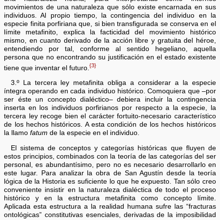
movimientos de una naturaleza que sólo existe encarnada en sus
individuos. Al propio tiempo, la contingencia del individuo en la
especie finita porfiriana que, si bien transfigurada se conserva en el
límite metafinito, explica la facticidad del movimiento histórico
mismo, en cuanto derivado de la acción libre y gratuita del héroe,
entendiendo por tal, conforme al sentido hegeliano, aquella
persona que no encontrando su justificación en el estado existente
{3}
tiene que inventar el futuro.
3.º La tercera ley metafinita obliga a considerar a la especie
íntegra operando en cada individuo histórico. Comoquiera que –por
ser éste un concepto dialéctico– debiera incluir la contingencia
inserta en los individuos porfirianos por respecto a la especie, la
tercera ley recoge bien el carácter fortuito-necesario característico
de los hechos históricos. A esta condición de los hechos históricos
la llamo
fatum
de la especie en el individuo.
El sistema de conceptos y categorías históricas que fluyen de
estos principios, combinados con la teoría de las categorías del ser
personal, es abundantísimo, pero no es necesario desarrollarlo en
este lugar. Para analizar la obra de San Agustín desde la teoría
lógica de la Historia es suficiente lo que he expuesto. Tan sólo creo
conveniente insistir en la naturaleza dialéctica de todo el proceso
histórico y en la estructura metafinita como concepto límite.
Aplicada esta estructura a la realidad humana sufre las “fracturas
ontológicas” constitutivas esenciales, derivadas de la imposibilidad