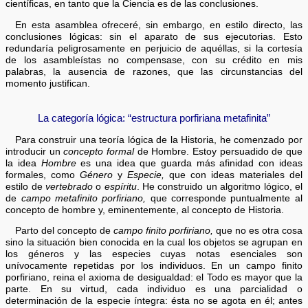
científicas, en tanto que la Ciencia es de las conclusiones.
En esta asamblea ofreceré, sin embargo, en estilo directo, las
conclusiones lógicas: sin el aparato de sus ejecutorias. Esto
redundaría peligrosamente en perjuicio de aquéllas, si la cortesía
de los asambleístas no compensase, con su crédito en mis
palabras, la ausencia de razones, que las circunstancias del
momento justifican.
La categoría lógica: “estructura porfiriana metafinita”
Para construir una teoría lógica de la Historia, he comenzado por
introducir un
concepto formal
de Hombre. Estoy persuadido de que
la idea
Hombre
es una idea que guarda más afinidad con ideas
formales, como
Género
y
Especie,
que con ideas materiales del
estilo de
vertebrado
o
espíritu
. He construido un algoritmo lógico, el
de
campo metafinito porfiriano,
que corresponde puntualmente al
concepto de hombre y, eminentemente, al concepto de Historia.
Parto del concepto de
campo finito porfiriano,
que no es otra cosa
sino la situación bien conocida en la cual los objetos se agrupan en
los géneros y las especies cuyas notas esenciales son
unívocamente repetidas por los individuos. En un campo finito
porfiriano, reina el axioma de desigualdad: el Todo es mayor que la
parte. En su virtud, cada individuo es una parcialidad o
determinación de la especie íntegra: ésta no se agota en él; antes