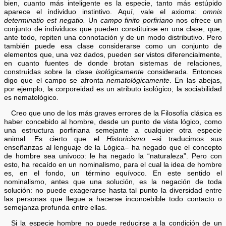
bien, cuanto más inteligente es la especie, tanto más estúpido
aparece el individuo instintivo. Aquí, vale el axioma:
omnis
determinatio est negatio.
Un
campo finito porfiriano
nos ofrece un
conjunto de individuos que pueden constituirse en una clase; que,
ante todo, repiten una connotación y de un modo distributivo. Pero
también puede esa clase considerarse como un conjunto de
elementos que, una vez dados, pueden ser vistos diferencialmente,
en cuanto fuentes de donde brotan sistemas de relaciones,
construidas sobre la clase
isológicamente
considerada. Entonces
digo que el campo se afronta
nematológicamente
. En las abejas,
por ejemplo, la corporeidad es un atributo isológico; la sociabilidad
es nematológico.
Creo que uno de los más graves errores de la Filosofía clásica es
haber concebido al hombre, desde un punto de vista lógico, como
una estructura porfiriana semejante a cualquier otra especie
animal. Es cierto que el
Historicismo
–si traducimos sus
enseñanzas al lenguaje de la Lógica– ha negado que el concepto
de hombre sea unívoco: le ha negado la “naturaleza”. Pero con
esto, ha recaído en un nominalismo, para el cual la idea de hombre
es, en el fondo, un término equívoco. En este sentido el
nominalismo, antes que una solución, es la negación de toda
solución: no puede exagerarse hasta tal punto la diversidad entre
las personas que llegue a hacerse inconcebible todo contacto o
semejanza profunda entre ellas.
Si la especie hombre no puede reducirse a la condición de un