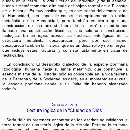
queda en la tierra. La vida ulterior del individuo y de la especie,
queda sistemáticamente eliminada del objeto formal de la Filosofía
de la Historia. Es muy posible que, en este trecho del desarrollo de
la Humanidad, sea imposible construir cumplidamente la unidad
metafinita de la Humanidad; pero también es cierto que una
construcción de esa unidad “fuera de la tierra” no podría ser
llamada una construcción filosófica, sino sólo una construcción
teológica. En un
topos uranos
las fracturas ontológicas de la
estructura metafinita, desaparecen: pero por eso mismo,
desaparece también la Historia, que es un desarrollo y no un
ergon,
que incluye estas fracturas y consiste justamente en tratar de
rectificarlas.
En conclusión: El desarrollo dialéctico de la especie porfiriana
(zoológica) humana hacia su límite metafinito, que constituye la
esencia misma de la Historia, sólo es concebible en la vida terrena
de la Persona y de la Sociedad, es decir, en el momento en el cual,
la especie porfiriana tiende a su límite sin haberlo alcanzado
todavía.
Segunda parte
Lectura lógica de la “Ciudad de Dios”
Sería ridículo pretender encontrar en los escritos agustinianos la
traza formal de una teoría lógica de la Historia. Pero no lo es tanto
sospechar si en los nombres y proposiciones históricas