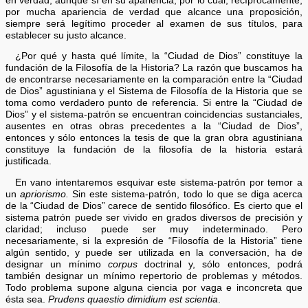
en verdad, aunque sí en su apariencia; por lo cual, recíprocamente,
por mucha apariencia de verdad que alcance una proposición,
siempre será legítimo proceder al examen de sus títulos, para
establecer su justo alcance.
¿Por qué y hasta qué límite, la “Ciudad de Dios” constituye la
fundación de la Filosofía de la Historia? La razón que buscamos ha
de encontrarse necesariamente en la comparación entre la “Ciudad
de Dios” agustiniana y el Sistema de Filosofía de la Historia que se
toma como verdadero punto de referencia. Si entre la “Ciudad de
Dios” y el sistema-patrón se encuentran coincidencias sustanciales,
ausentes en otras obras precedentes a la “Ciudad de Dios”,
entonces y sólo entonces la tesis de que la gran obra agustiniana
constituye la fundación de la filosofía de la historia estará
justificada.
En vano intentaremos esquivar este sistema-patrón por temor a
un
apriorismo.
Sin este sistema-patrón, todo lo que se diga acerca
de la “Ciudad de Dios” carece de sentido filosófico. Es cierto que el
sistema patrón puede ser vivido en grados diversos de precisión y
claridad; incluso puede ser muy indeterminado. Pero
necesariamente, si la expresión de “Filosofía de la Historia” tiene
algún sentido, y puede ser utilizada en la conversación, ha de
designar un mínimo
corpus
doctrinal y, sólo entonces, podrá
también designar un mínimo repertorio de problemas y métodos.
Todo problema supone alguna ciencia por vaga e inconcreta que
ésta sea.
Prudens quaestio dimidium est scientia
.