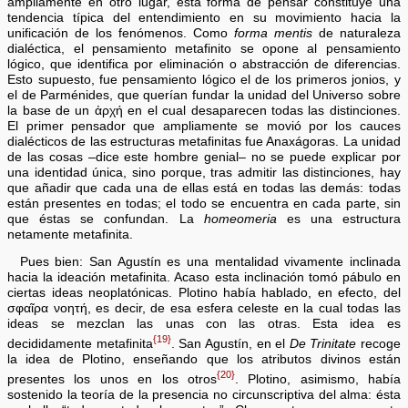
ampliamente en otro lugar, esta forma de pensar constituye una
tendencia típica del entendimiento en su movimiento hacia la
unificación de los fenómenos. Como
forma mentis
de naturaleza
dialéctica, el pensamiento metafinito se opone al pensamiento
lógico, que identifica por eliminación o abstracción de diferencias.
Esto supuesto, fue pensamiento lógico el de los primeros jonios, y
el de Parménides, que querían fundar la unidad del Universo sobre
la base de un ἀρχή en el cual desaparecen todas las distinciones.
El primer pensador que ampliamente se movió por los cauces
dialécticos de las estructuras metafinitas fue Anaxágoras. La unidad
de las cosas –dice este hombre genial– no se puede explicar por
una identidad única, sino porque, tras admitir las distinciones, hay
que añadir que cada una de ellas está en todas las demás: todas
están presentes en todas; el todo se encuentra en cada parte, sin
que éstas se confundan. La
homeomeria
es una estructura
netamente metafinita.
Pues bien: San Agustín es una mentalidad vivamente inclinada
hacia la ideación metafinita. Acaso esta inclinación tomó pábulo en
ciertas ideas neoplatónicas. Plotino había hablado, en efecto, del
σφαῖρα νοητή, es decir, de esa esfera celeste en la cual todas las
ideas se mezclan las unas con las otras. Esta idea es
{19}
decididamente metafinita
. San Agustín, en el
De Trinitate
recoge
la idea de Plotino, enseñando que los atributos divinos están
{20}
presentes los unos en los otros
. Plotino, asimismo, había
sostenido la teoría de la presencia no circunscriptiva del alma: ésta