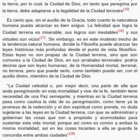
la tierra; por lo cual, la Ciudad de Dios, en tanto que peregrina por
{15}
la tierra, debe adaptarse a la legalidad de la Ciudad terrestre
.
Es cierto que, sin el auxilio de la Gracia, todo cuanto la naturaleza
humana pueda alcanzar es bien exiguo. La felicidad que logra la
{16}
Ciudad terrena es miserable; sus logros son inestables
y sus
{17}
virtudes son vicios
. Sin embargo, es en este modesto trecho de
la tendencia natural humana, donde la Filosofía puede alcanzar las
leyes históricas más profundas desde el punto de vista filosófico.
Estas leyes no son propias de la Ciudad terrena, sino que son
comunes a la Ciudad de Dios, en sus arrabales terrenales: podría
decirse que son leyes
humanas,
de la Humanidad mortal, terrenal,
no terrena, pero que puede serlo, como también puede ser, con el
auxilio divino, miembro de la Ciudad de Dios.
“La Ciudad celestial o, por mejor decir, una parte de ella que
anda peregrinando en esta mortalidad y vive de la fe, también tiene
necesidad de una Paz semejante; y mientras en la Ciudad terrena
pasa como cautiva la vida de su peregrinación, como tiene ya la
promesa de la redención y el don espiritual como prenda, no duda
sujetarse a las leyes en la Ciudad terrena, con que se administran y
gobiernan las cosas que son a propósito y acomodadas para
sustentar esta vida mortal; porque así como es común a ambas la
misma mortalidad, así en las cosas tocantes a ella se guarde la
{18}
concordia entre ambas ciudades”
.