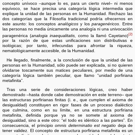
concepto unívoco –aunque lo es, para un cierto nivel– ni menos
equívoco, se hace precisa una categoría lógica intermedia que
explique la unidad de las personas en la Humanidad. Rechazo las
dos categorías que la Filosofía tradicional podría ofrecernos en
este asunto: los conceptos
analógicos
y los
paragenéricos
. Entre
las personas no media únicamente una analogía ni una univocación
{2}
paragenérica (
analogia inaequalitatis,
como la llamó Cayetano)
por la razón de que estas unificaciones son distributivas e
isológicas; por tanto, infecundas para afrontar la riqueza,
nematológicamente accesible, de la Humanidad.
He llegado, finalmente, a la conclusión de que la unidad de las
personas en la Humanidad, sólo puede ser explicada, si no quieren
olvidarse toscamente sus matices peculiares, por medio de una
categoría lógica también peculiar, que llamo “unidad porfiriana
metafinita”.
Tras una serie de consideraciones lógicas, creo haber
demostrado –hasta donde cabe demostración en este terreno– que
las estructuras porfirianas finitas (i. e., que cumplen el axioma de
desigualdad) constituyen en rigor fases de un proceso dialéctico
que culmina, como en su límite, en una estructura porfiriana
metafinita, definida porque ya no se somete al axioma de
desigualdad, sino a este otro: “el todo es idéntico a las partes”. En
consecuencia, el principio
omnis determinatio est negatio
deja de
tener validez. El concepto de estructura porfiriana metafinita es un