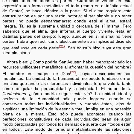
se halla “toda en todas las partes”. Claramente vemos en esta
expresión una forma metafinita: el todo (como en el infinito actual
de Cantor) se hace idéntico a la parte. Si el alma requiere esta
estructuración es por una razón notoria: al ser simple y no tener
partes, no puede
desparramarse
: donde esté el alma, estará
íntegra. Tal es la suprema unidad o cercanía de sí misma. Pero
sabemos que el alma, que informa al cuerpo viviente, está en
distintas partes del cuerpo: luego, aunque en sí misma no tiene
partes, habrá que rectificar dialécticamente su simplicidad diciendo
{21}
que está
toda en cada parte
. San Agustín hizo suya esta gran
idea plotiniana.
Ahora bien: ¿Cómo podría San Agustín haber menospreciado los
recursos unificantes metafinitos al afrontar la cuestión del hombre?
{22}
El hombre es imagen de Dios
, cuyas descripciones son
metafinitas. La unidad de la humanidad, no puede fundarse en un
principio que anule las diferencias individuales, lo que valdría tanto
como aniquilar la personalidad y la intimidad. El autor de la
Confesiones
¿cómo podría seguir esta vía? La unidad ideal y
perfecta de la Humanidad sólo puede lograrse cuando se
conserven todas las individualidades, y cuando éstas, lejos de
significar una limitación de la esencia total, impliquen una posesión
plena de la misma. Esto sólo puede acontecer cuando las
perfecciones constitutivas de cada individualidad sean de algún
modo participadas por todos los demás: de suerte que “todos estén
en todos”. Este modo de formular metafinitamente las relaciones