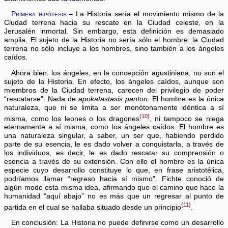
Primera hipótesis
.– La Historia sería el movimiento mismo de la
Ciudad terrena hacia su rescate en la Ciudad celeste, en la
Jerusalén inmortal. Sin embargo, esta definición es demasiado
amplia. El sujeto de la Historia no sería sólo el hombre: la Ciudad
terrena no sólo incluye a los hombres, sino también a los ángeles
caídos.
Ahora bien: los ángeles, en la concepción agustiniana, no son el
sujeto de la Historia. En efecto, los ángeles caídos, aunque son
miembros de la Ciudad terrena, carecen del privilegio de poder
“rescatarse”. Nada de
apokatastasis panton
. El hombre es la única
naturaleza, que ni se limita a ser monótonamente idéntica a sí
{10}
misma, como los leones o los dragones
, ni tampoco se niega
eternamente a sí misma, como los ángeles caídos. El hombre es
una naturaleza singular, a saber, un ser que, habiendo perdido
parte de su esencia, le es dado volver a conquistarla, a través de
los individuos, es decir, le es dado rescatar su comprensión o
esencia a través de su extensión. Con ello el hombre es la única
especie cuyo desarrollo constituye lo que, en frase aristotélica,
podríamos llamar “regreso hacia sí mismo”. Fichte conoció de
algún modo esta misma idea, afirmando que el camino que hace la
humanidad “aquí abajo” no es más que un regresar al punto de
{11}
partida en el cual se hallaba situado desde un principio
.
En conclusión: La Historia no puede definirse como un desarrollo