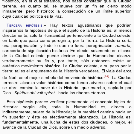
filosófico, en el cual estamos, nos basta constatar que la Ciudad
terrena, en cuanto tal, se mueve por un fin en cierto modo
inmanente, pero histórico; la consecución de un límite superior,
cuya cualidad política es la Paz.
Tercera hipótesis
.– Hay textos agustinianos que podrían
inspirarnos la hipótesis de que el sujeto de la Historia es, al menos
directamente, sólo la Humanidad perteneciente a la Ciudad celeste,
en tanto que pasa como peregrina, por la Tierra. La Historia sería
una peregrinación, y todo lo que no fuera peregrinación,
romería,
carecería de significación histórica. En efecto: solamente en el caso
de la Ciudad celeste puede decirse que la Humanidad alcanza
verdaderamente su fin y, por tanto, sólo entonces existe un
auténtico movimiento histórico. La Ciudad celeste, a su paso por la
tierra: tal es el argumento de la Historia verdadera. El viaje del arca
{14}
de Noé, es el mejor símbolo del movimiento histórico
. La Ciudad
terrestre alcanza valor histórico como fondo adverso sobre el cual
se abre camino la nave de la Historia, que marcha, soplada por
Dios –
Spiritus ubi vult spirat
– hacia las riberas eternas.
Esta hipótesis parece verificar plenamente el concepto lógico de
Historia: según ella, toda la Humanidad es, directa o
indirectamente, sujeto de la Historia; la humanidad camina hacia un
fin superior y éste es efectivamente alcanzado. La Historia es,
fundamentalmente, una lucha de estas dos ciudades, o mejor, el
avance de la Ciudad de Dios, sobre un medio adverso.